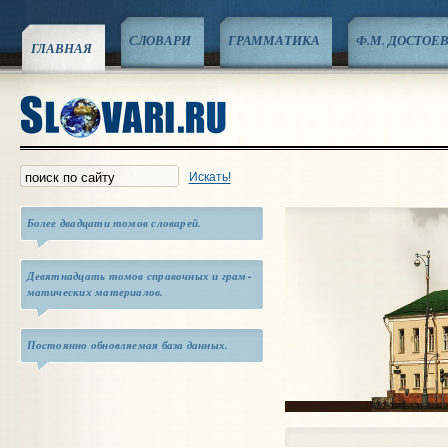
СЛОВАРИ
ГРАММАТИКА
Ф.М. ДОСТОЕ
ГЛАВНАЯ
Искать!
Более двадцати томов сло­варей.
Девят­над­цать томов справоч­ных и грам­
мати­ческих мате­риалов.
Постоянно обновляемая база данных.