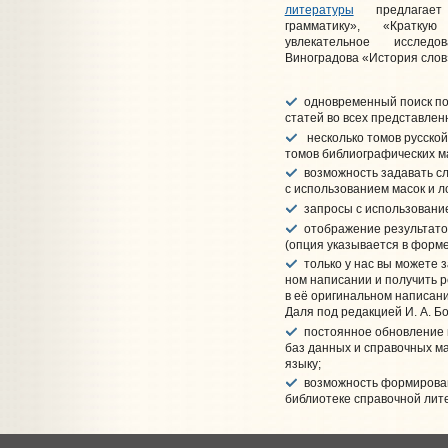
литературы
предлагает а
грамматику», «Краткую
увлекательное исслед
Виноградова «История слов»
одно­вре­мен­ный поиск по
ста­тей во всех пред­став­лен
несколько то­мов рус­ской г
то­мов библи­о­гра­фи­чес­ких м
воз­мож­ность за­да­вать с
с ис­поль­зо­ва­ни­ем ма­сок и ло
запросы с ис­поль­зо­ва­ни
отображение резуль­та­тов
(оп­ция ука­зы­ва­ет­ся в фор­ме
только у нас вы мо­жете за
ном на­пи­са­нии и по­лу­чить 
в её ори­ги­наль­ном на­пи­са­н
Даля под ре­дак­цией И. А. Бо
постоянное об­нов­ле­ние и
баз дан­ных и спра­воч­ных ма­
языку;
возможность фор­ми­ро­ва­н
биб­ли­о­те­ке спра­воч­ной ли­т