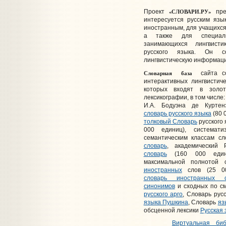
«СЛОВАРИ.РУ»
Проект
пред
интересуется русским язы
иностранным, для учащихс
а также для специали
занимающихся лингвист
русского языка. Он с
лингвистическую информаци
Словарная база
сайта с
интерактивных лингвистич
которых входят в золо
лексикографии, в том числе
И.А. Бодуэна де Курте
словарь русского языка
(80 
толковый Словарь
русского 
000 единиц), системати
семантическим классам с
словарь
, академический
словарь
(160 000 едини
максимальной полнотой
иностранных
слов (25 0
словарь иностранных с
синонимов
и сходных по с
русского арго
, Словарь рус
языка Пушкина
, Словарь
яз
обсценной лексики
Русская 
Виртуальная биб