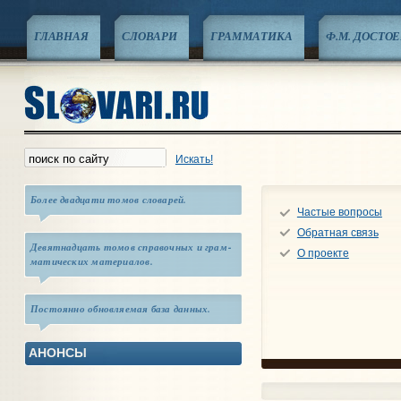
ГЛАВНАЯ
СЛОВАРИ
ГРАММАТИКА
Ф.М. ДОСТО
Искать!
Более двадцати томов сло­варей.
Частые вопросы
Обратная связь
Девят­над­цать томов справоч­ных и грам­
О проекте
мати­ческих мате­риалов.
Постоянно обновляемая база данных.
АНОНСЫ