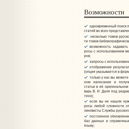
Возможности
одно­вре­мен­ный поиск п
ста­тей во всех пред­став­ле
несколько то­мов рус­ской
ти то­мов библи­о­гра­фи­чес­к
воз­мож­ность за­да­ват
росы с ис­поль­зо­ва­ни­ем ма­
ров;
запросы с ис­поль­зо­ва­н
отображение резуль­та­т
(оп­ция ука­зы­ва­ет­ся в фор­
только у нас вы мо­жете 
ном на­пи­са­нии и по­лу­ч
статьи в её ори­ги­наль­ном 
варь В. И. Даля под ре­дак­
тенэ);
если вы не нашли нуж­
росы лю­бой слож­нос­ти от­
линг­вис­ты Служ­бы рус­ского
постоянное об­нов­ле­ние
баз дан­ных и спра­воч­ных 
языку;