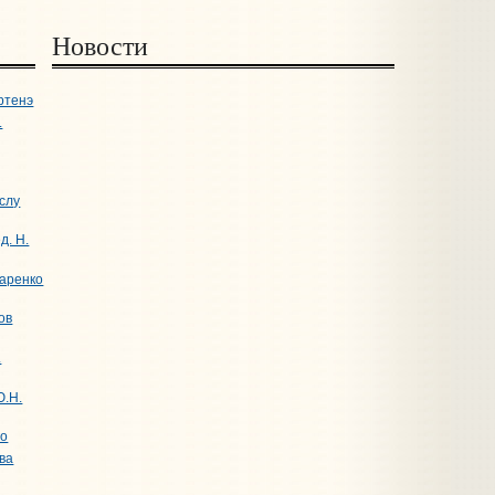
Новости
ртенэ
.
слу
д. Н.
харенко
ов
.
Ю.Н.
го
ова