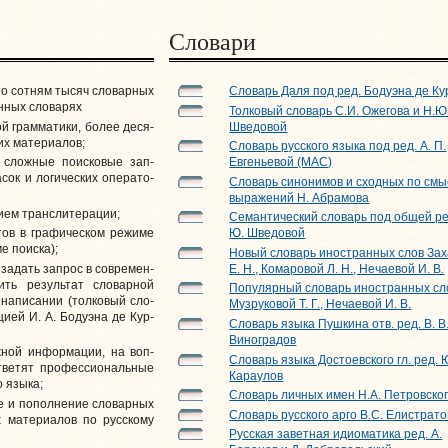
Словари
о сот­ням ты­сяч сло­вар­ных
Словарь Даля под ред. Бодуэна де Ку
н­ных сло­варях
Толковый словарь С.И. Ожегова и Н.Ю
 грам­ма­ти­ки, бо­лее де­ся­
Шведовой
их ма­те­ри­алов;
Словарь русского языка под ред. А. П.
ь слож­ные по­ис­ко­вые зап­
Евгеньевой (МАС)
сок и ло­ги­чес­ких опе­ра­то­
Словарь синонимов и сходных по смы
выражений Н. Абрамова
ием транс­ли­те­ра­ции;
Семантический словарь под общей ре
ов в гра­фи­чес­ком ре­жиме
Ю. Шведовой
ме по­иска);
Новый словарь иностранных слов За
за­дать за­прос в сов­ре­мен­
Е. Н., Комаровой Л. Н., Нечаевой И. В.
ить ре­зуль­тат сло­вар­ной
Популярный словарь иностранных сл
на­пи­са­нии (тол­ко­вый сло­
Музруковой Т. Г., Нечаевой И. В.
цией И. А. Боду­эна де Кур­
Словарь языка Пушкина отв. ред. В. В
Виноградов
ной инфор­ма­ции, на воп­
Словарь языка Достоевского гл. ред. 
ве­тят про­фес­си­о­наль­ные
Караулов
 язы­ка;
Словарь личных имен Н.А. Петровско
 и по­пол­не­ние сло­вар­ных
Словарь русского арго В.С. Елистрат
ма­те­ри­а­лов по рус­ско­му
Русская заветная идиоматика ред. А.