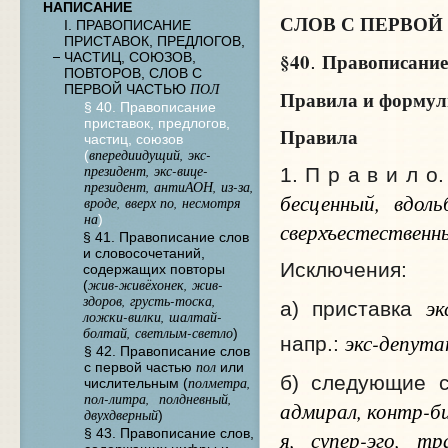
НАПИСАНИЕ
СЛОВ С ПЕРВО
I. ПРАВОПИСАНИЕ
ПРИСТАВОК, ПРЕДЛОГОВ,
§40
Правописание 
ЧАСТИЦ, СОЮЗОВ,
.
ПОВТОРОВ, СЛОВ С
ПОЛ
ПЕРВОЙ ЧАСТЬЮ
Правила и форму
§ 40. Правописание
приставок, предлогов,
Правила
частиц, союзов
впередиидущий, экс-
(
президент, экс-вице-
1. П р а в и л о
президент, антиАОН, из-за,
бесценный, вдоль
вроде, вверх по, несмотря
на
)
сверхъестественн
§ 41. Правописание слов
и словосочетаний,
Исключения:
содержащих повторы
жив-живёхонек, жив-
(
здоров, грусть-тоска,
эк
а) приставка
ложки-вилки, шалтай-
болтай, светлым-светло
)
экс-депута
напр.:
§ 42. Правописание слов
пол
с первой частью
или
б) следующие 
полметра,
числительным (
пол-литра, полдневный,
адмирал, контр-б
двухдверный
)
я, супер-эго, тр
§ 43. Правописание слов,