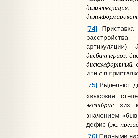
дезинтеграция,
дезинформировать,
[74]
Приставк
расстройства,
артикуляции),
дисбактериоз, ди
дискомфортный, д
с
или
в приставке
[75]
Выделяют д
«высокая степ
экслибрис
«из к
значением «быв
экс-прези
дефис (
[76]
Парными наз