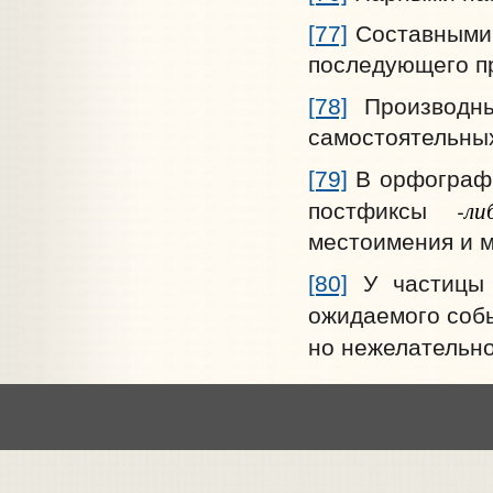
[77]
Составными 
последующего пр
[78]
Производны
самостоятельных
[79]
В орфографи
-л
постфиксы
местоимения и 
[80]
У частицы 
ожидаемого собы
но нежелательно