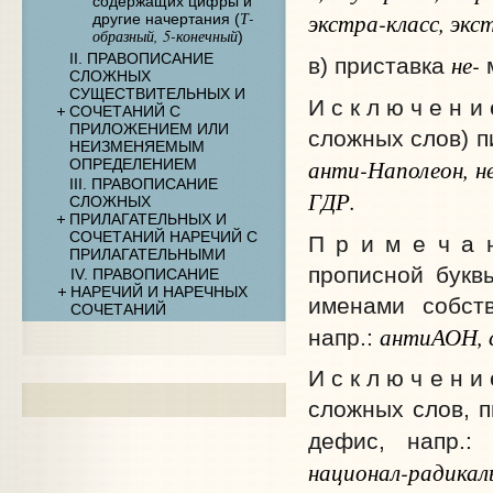
содержащих цифры и
экстра-класс, экс
Т-
другие начертания (
образный, 5-конечный
)
не-
II. ПРАВОПИСАНИЕ
в) приставка
м
СЛОЖНЫХ
СУЩЕСТВИТЕЛЬНЫХ И
И с к л ю ч е н и
СОЧЕТАНИЙ С
ПРИЛОЖЕНИЕМ ИЛИ
сложных слов) п
НЕИЗМЕНЯЕМЫМ
анти-Наполеон, н
ОПРЕДЕЛЕНИЕМ
III. ПРАВОПИСАНИЕ
ГДР.
СЛОЖНЫХ
ПРИЛАГАТЕЛЬНЫХ И
СОЧЕТАНИЙ НАРЕЧИЙ С
П р и м е ч а 
ПРИЛАГАТЕЛЬНЫМИ
прописной букв
IV. ПРАВОПИСАНИЕ
НАРЕЧИЙ И НАРЕЧНЫХ
именами собст
СОЧЕТАНИЙ
антиАОН, 
напр.:
И с к л ю ч е н и
сложных слов, 
дефис, напр.
национал-радика