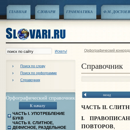
ГЛАВНАЯ
СЛОВАРИ
ГРАММАТИКА
Ф.М. ДОСТОЕ
Орфографический конкорд
Искать!
Справочник
Поиск по слову
Поиск по орфограмме
Справочник
назад
Орфографический справочник
К началу
ЧАСТЬ II. СЛИ
ЧАСТЬ I. УПОТРЕБЛЕНИЕ
I. ПРАВОПИСА
БУКВ
ЧАСТЬ II. СЛИТНОЕ,
ПОВТОРОВ
,
ДЕФИСНОЕ, РАЗДЕЛЬНОЕ