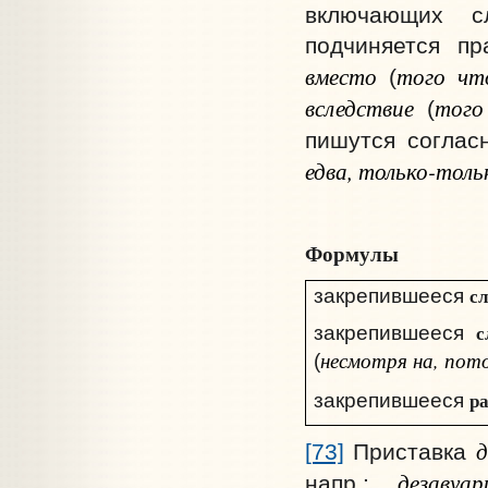
включающих с
подчиняется пр
вместо
того чт
(
вследствие
того
(
пишутся соглас
едва, только-толь
Формулы
с
закрепившееся
с
закрепившееся
несмотря на, пот
(
р
закрепившееся
д
[73]
Приставка
дезавуар
напр.: