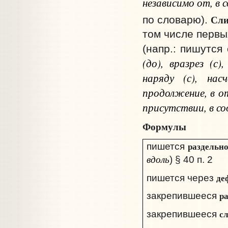
независимо от, в 
Сли
по словарю).
том числе первы
(напр.: пишутся
(до), вразрез (с)
наряду (с), насч
продолжение, в от
присутствии, в со
Формулы
раздельн
пишется
вдоль
) § 40 п. 2
де
пишется через
р
закрепившееся
с
закрепившееся