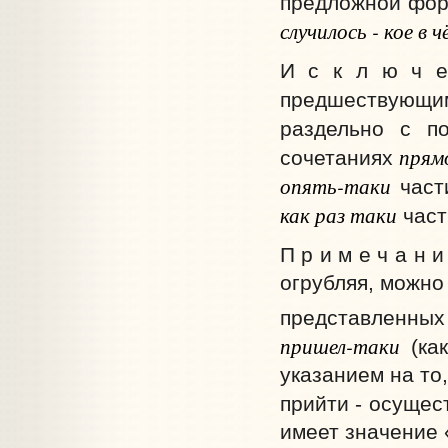
предложной фор
случилось - кое в 
И с к л ю ч е
предшествующ
раздельно с п
прям
сочетаниях
опять-таки
част
как раз таки
част
П р и м е ч а н 
огрубляя, можно
представленных
пришел-таки
(ка
указанием на то,
прийти - осущес
имеет значение «