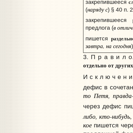
с
закрепившееся
наряду с
(
) § 40 п. 2
закрепившееся
в отлич
предлога (
раздельн
пишется
завтра, на сегодня
3. П р а в и л 
отдельно от других
И с к л ю ч е н и
дефис в сочетан
то Петя, правда-
через дефис пи
либо, кто-нибудь,
кое
пишется чере