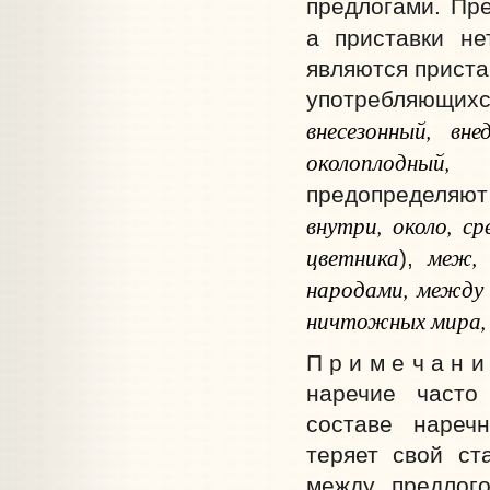
предлогами. Пр
а приставки не
являются приста
употребляющих
внесезонный, вн
околоплодный, 
предопределяют
внутри, около, ср
цветника
меж,
),
народами, между 
ничтожных мира, 
П р и м е ч а н 
наречие часто
составе нареч
теряет свой ст
между предлого