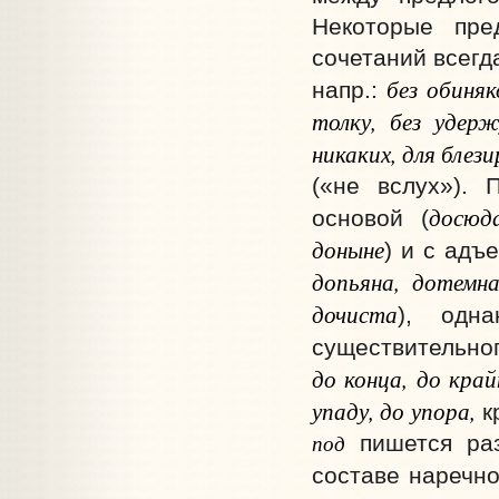
Некоторые пре
сочетаний всегд
без обиняк
напр.:
толку, без удерж
никаких, для блези
(«не вслух»). 
досюда
основой (
доныне
) и с адъ
допьяна, дотемна
дочиста
), одн
существительног
до конца, до край
упаду, до упора,
к
под
пишется раз
составе наречно