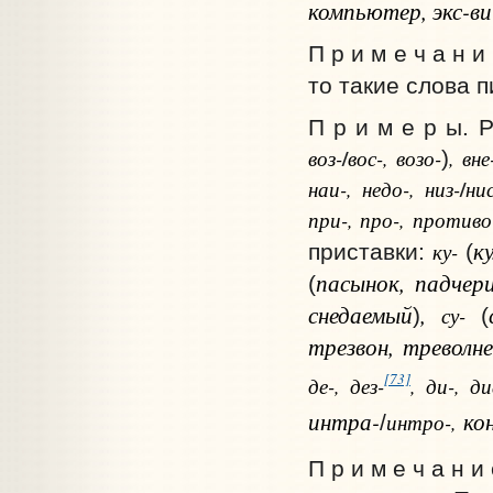
компьютер, экс-ви
П р и м е ч а н 
то такие слова 
П р и м е р ы. 
/
воз-
вос-, возо-
, вне
)
/
наи-, недо-, низ-
нис
при-, про-, противо-
к
ку-
приставки:
(
пасынок, падчер
(
снедаемый
,
су-
)
(
трезвон, треволн
[73]
де-, дез-
, ди-, ди
интра
-
ко
интро-,
/
П р и м е ч а н 