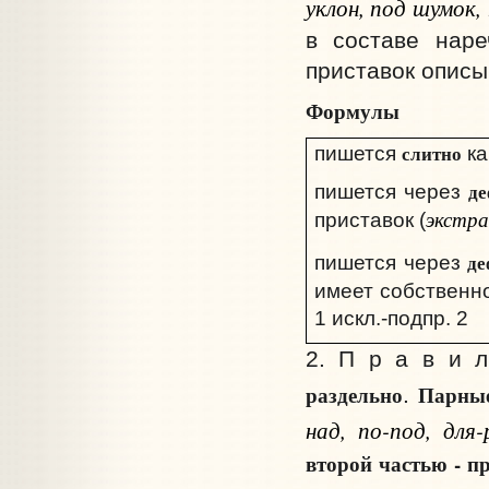
уклон, под шумок,
в составе наре
приставок описы
Формулы
слитно
пишется
ка
де
пишется через
экстра
приставок (
де
пишется через
имеет собственн
1 искл.-подпр. 2
2. П р а в и 
раздельно
Парны
.
над, по-под, для-
второй частью - п