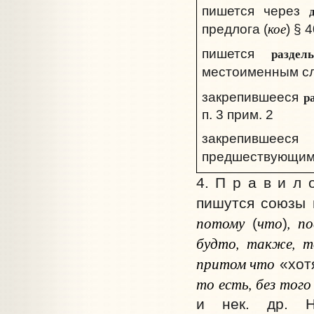
пишется через
кое
предлога (
) § 4
раздел
пишется
местоименным сл
р
закрепившееся
п. 3 прим. 2
закрепившеес
предшествующим 
4. П р а в и л 
пишутся союзы 
потому
что
, п
(
)
будто, также, т
притом что
«хот
то есть, без того
и нек. др. Н