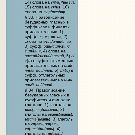
ен(ец)
ин(ец)
14) слова на
/
,
ея
ия
15) слова на
/
, 16)
тор
тер
тр
слова на
/
/
§ 33. Правописание
безударных гласных в
суффиксах и финалях
прилагательных: 1)
ов, ев, ив, ав
суфф.
, 2)
ечий/ичий/ачий,
слова на
ошн/ашн/яшн/
3) суфф.
ешн/ишн
, 4) слова на
инский/енский/янский
е
, 5)
/
я
а
(
) в суфф. отыменных
ный
прилагательных на
/
нный, ной
нной,
е
я
а
/
6)
/
(
) в
суфф. отглагольных
ный
прилагательных на
/
нный, ной
нной
/
§ 34. Правописание
безударных гласных в
суффиксах и финалях
глаголов: 1) глаголы на
ать(ять
ить
еть
)/
/
, 2)
овать
евать
глаголы на
(
)/
ывать
ивать
(
), 3) глаголы
ен(еть)/ян(еть),
на
ен
ить
ян
ить
(
)/
(
), 4)
ив(еть)/
глаголы на