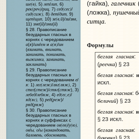
, галечник
(гайка)
(
ше(в),
леп
лип,
5)
/
6)
рек(реч)
риц,
сед(сес)
/
7)
/
, пушечны
(ложка)
сид(сиж),
дет
дит,
8)
/
9)
щеп
щип,
зе(в,й
зи
зяв
/
10)
)/
/
,
ситца.
зме
й
зми
й
11)
(
)/
(
)
§ 28. Правописание
безударных гласных в
корнях с чередованием
Формулы
а
я
им
ем
а(я)
ин
(
)/
/
и
/
взимать, внимать,
(
занимать, понимать,
беглая гласная
:
выжимки, заминать,
реечка
(
) § 23
заклинать
)
§ 29. Правописание
беглая гласная
и
:
безударных гласных в
е
корнях с чередованием
/
искл.
я
лег(леж)
ляг(ляж)
: 1)
/
, 2)
стег
стеж
стяг
стяж
(
)/
(
), 3)
беглая гласная
: 
лебед
лебяж
ед(ес,е)
/
, 4)
/
яд(яс),
ред
реж
беличий
5)
(
)/
) § 23
ряд
ряж
(
)
беглая гласная
§ 30. Правописание
и
:
безударных гласных в
§ 23 искл.
корнях и суффиксах с
ов(ев)
у(ю),
чередованием
/
беглая гласная
:
ов
ы, о
ы
командовать,
/
/
(
баловень, обосновать,
буковка
) § 23