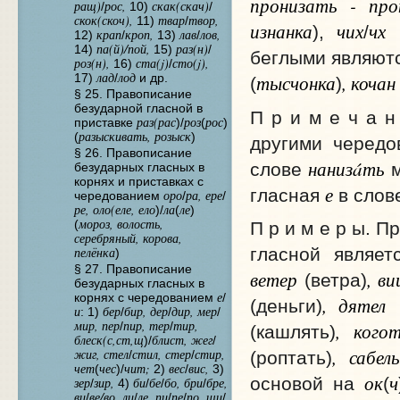
пронизать - про
ращ)
рос,
скак(скач)
/
10)
/
скок(скоч),
твар
твор,
11)
/
изнанка
чих
чх
),
/
крап
кроп,
лав
лов,
12)
/
13)
/
па(й)/пой,
раз(н)
14)
15)
/
беглыми являют
роз(н),
ста(j)
сто(j),
16)
/
лад
лод
тысчонка
, кочан
17)
/
и др.
(
)
§ 25. Правописание
безударной гласной в
П р и м е ч а н
раз(рас
роз
рос
приставке
)/
(
)
разыскивать, розыск
(
)
другими чередо
§ 26. Правописание
нанизáть
слове
м
безударных гласных в
корнях и приставках с
е
гласная
в слов
оро
ра, ере
чередованием
/
/
ре, оло(еле, ело
ла
ле
)/
(
)
мороз, волость,
(
П р и м е р ы. 
серебряный, корова,
пелёнка
гласной являе
)
§ 27. Правописание
ветер
, в
(ветра)
безударных гласных в
е
корнях с чередованием
/
, дятел
(деньги)
(
и
бер
бир, дер
дир, мер
: 1)
/
/
/
мир, пер
пир, тер
тир,
, кого
/
/
(кашлять)
блеск(с,ст,щ
блист, жег
)/
/
, сабел
жиг, стел
стил, стер
стир,
/
/
(роптать)
чет
чес
чит;
вес
вис,
(
)/
2)
/
3)
ок
ч
основой на
(
зер
зир,
би
бе
бо, бри
бре,
/
4)
/
/
/
ви
ве/во, ли
ле, пи
пе
по, ши
/
/
/
/
/