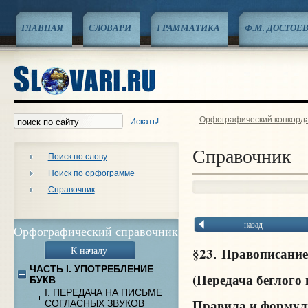
ГЛАВНАЯ
СЛОВАРИ
ГРАММАТИКА
Ф.М. ДОСТОЕ
Орфографический конкорд
Искать!
Справочник
Поиск по слову
Поиск по орфограмме
Справочник
назад
Орфографический справочник
К началу
§23
Правописание
.
ЧАСТЬ I. УПОТРЕБЛЕНИЕ
(Передача беглого 
БУКВ
I. ПЕРЕДАЧА НА ПИСЬМЕ
Правила и форму
СОГЛАСНЫХ ЗВУКОВ