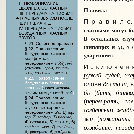
II. ПРАВОПИСАНИЕ
ДВОЙНЫХ СОГЛАСНЫХ
Правила
III. ПЕРЕДАЧА НА ПИСЬМЕ
ГЛАСНЫХ ЗВУКОВ ПОСЛЕ
П р а в и л о
ШИПЯЩИХ И Ц
гласными могут 
IV. ПЕРЕДАЧА НА ПИСЬМЕ
БЕЗУДАРНЫХ ГЛАСНЫХ
В остальных случ
ЗВУКОВ
§ 21. Основное правило
шипящих и
),
(
ц
о
§ 22. Правописание
ударением).
безударных гласных в
морфемах с
е
о́
ё
о
е́
чередованием
/
(
),
/
И с к л ю ч е н 
греметь - гром, звенеть -
(
звон, позвонок - звенья
)
ружей, судей, же
§ 23. Правописание
достоин
безударных беглых
слове
; 
ветер, ветошь,
гласных (
бь
бить, битва
(
восемь, свекор, келий, улей
)
§ 24. Правописание
перевирать, за
(
безударных гласных в
отдельных корнях с
согбенный
, жид
)
/
а
о
гар
чередованием
/
: 1)
/
гор
зар
зор,
кас
кос
жр
пожирать,
, 2)
/
3)
/
,
(
клан
клон,
лаг
лож,
4)
/
5)
/
6)
созидание, назид
мак
мок, моч,
плав
плов,
/
7)
/
равн/ровн,
рас(раст,
8)
9)