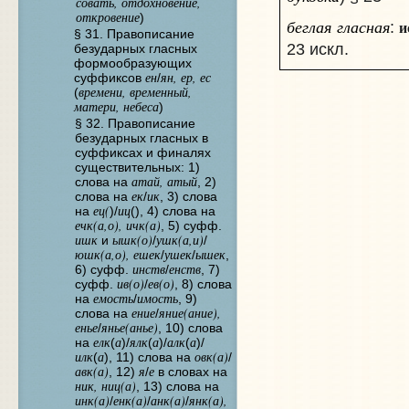
совать, отдохновение,
откровение
)
беглая гласная
и
:
§ 31. Правописание
23 искл.
безударных гласных
формообразующих
ен
ян, ер, ес
суффиксов
/
времени, временный,
(
матери, небеса
)
§ 32. Правописание
безударных гласных в
суффиксах и финалях
существительных: 1)
атай, атый
слова на
, 2)
ек
ик
слова на
/
, 3) слова
ец(
иц
на
)/
(), 4) слова на
ечк(а,о), ичк(а)
, 5) суфф.
ишк
ышк(о)
ушк(а,и)
и
/
/
юшк(а,о), ешек
ушек
ышек
/
/
,
инств
енств
6) суфф.
/
, 7)
ив(о)
ев(о)
суфф.
/
, 8) слова
емость
имость
на
/
, 9)
ение
яние(ание),
слова на
/
енье
янье(анье)
/
, 10) слова
елк
а
ялк
а
алк
а
на
(
)/
(
)/
(
)/
илк
а
овк(а)
(
), 11) слова на
/
авк(а)
я
е
, 12)
/
в словах на
ник, ниц(а)
, 13) слова на
инк(а)
енк(а)
анк(а)
янк(а),
/
/
/