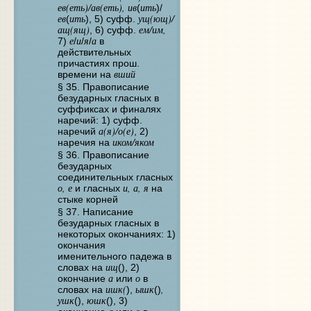
ев(еть)/ав(еть), ив
ить
(
)/
ев
ить
ущ(ющ)/
(
), 5) суфф.
ащ(ящ)
ем/им,
, 6) суфф.
е
и
я
а
7)
/
/
/
в
действительных
причастиях прош.
вший
времени на
§ 35. Правописание
безударных гласных в
суффиксах и финалях
наречий: 1) суфф.
а(я)/о(е)
наречий
, 2)
иком/яком
наречия на
§ 36. Правописание
безударных
соединительных гласных
о, е
и, а, я
и гласных
на
стыке корней
§ 37. Написание
безударных гласных в
некоторых окончаниях: 1)
окончания
именительного падежа в
ищ
словах на
(), 2)
а
о
окончание
или
в
ишк(
ышк
,
словах на
),
()
ушк
юшк
(),
(), 3)