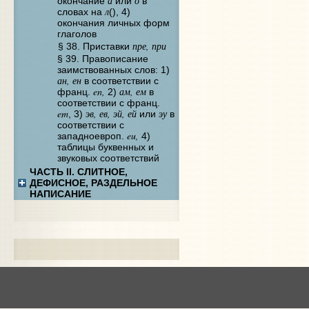
а
о
окончание
или
в
л
словах на
(), 4)
окончания личных форм
глаголов
пре, при
§ 38. Приставки
§ 39. Правописание
заимствованных слов: 1)
ан, ен
в соответствии с
en,
ам, ем
франц.
2)
в
соответствии с франц.
em
эв, ев, эй, ей
эу
, 3)
или
в
соответствии с
eu,
западноевроп.
4)
таблицы буквенных и
звуковых соответствий
ЧАСТЬ II. СЛИТНОЕ,
ДЕФИСНОЕ, РАЗДЕЛЬНОЕ
НАПИСАНИЕ