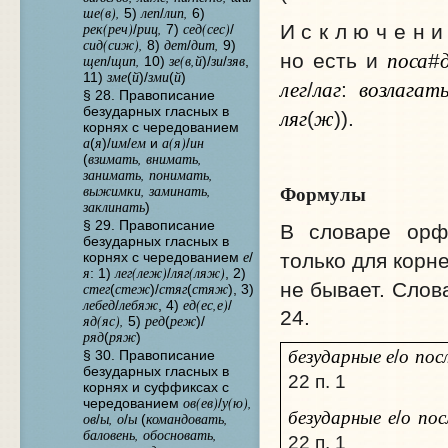
ше(в),
леп
лип,
5)
/
6)
рек(реч)
риц,
сед(сес)
И с к л ю ч е н 
/
7)
/
сид(сиж),
дет
дит,
8)
/
9)
поса
но есть и
#
щеп
щип,
зе(в,й
зи
зяв
/
10)
)/
/
,
зме
й
зми
й
11)
(
)/
(
)
лег
лаг
возлагат
/
:
§ 28. Правописание
ляг
ж
безударных гласных в
(
)).
корнях с чередованием
а
я
им
ем
а(я)
ин
(
)/
/
и
/
взимать, внимать,
(
занимать, понимать,
Формулы
выжимки, заминать,
заклинать
)
§ 29. Правописание
В словаре ор
безударных гласных в
е
корнях с чередованием
/
только для корн
я
лег(леж)
ляг(ляж)
: 1)
/
, 2)
не бывает. Слов
стег
стеж
стяг
стяж
(
)/
(
), 3)
лебед
лебяж
ед(ес,е)
/
, 4)
/
24.
яд(яс),
ред
реж
5)
(
)/
ряд
ряж
(
)
безударные е
о пос
/
§ 30. Правописание
безударных гласных в
22 п. 1
корнях и суффиксах с
ов(ев)
у(ю),
чередованием
/
безударные е
о пос
/
ов
ы, о
ы
командовать,
/
/
(
баловень, обосновать,
22 п. 1