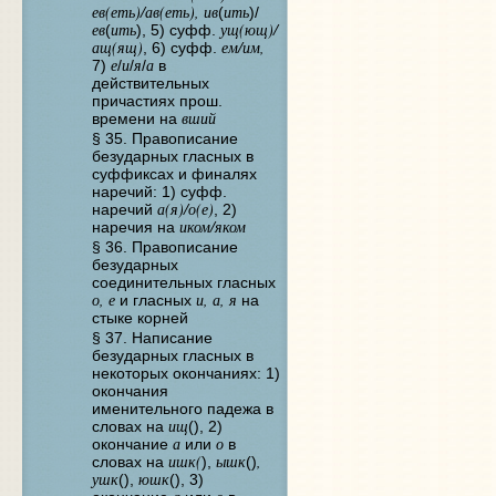
ев(еть)/ав(еть), ив
ить
(
)/
ев
ить
ущ(ющ)/
(
), 5) суфф.
ащ(ящ)
ем/им,
, 6) суфф.
е
и
я
а
7)
/
/
/
в
действительных
причастиях прош.
вший
времени на
§ 35. Правописание
безударных гласных в
суффиксах и финалях
наречий: 1) суфф.
а(я)/о(е)
наречий
, 2)
иком/яком
наречия на
§ 36. Правописание
безударных
соединительных гласных
о, е
и, а, я
и гласных
на
стыке корней
§ 37. Написание
безударных гласных в
некоторых окончаниях: 1)
окончания
именительного падежа в
ищ
словах на
(), 2)
а
о
окончание
или
в
ишк(
ышк
,
словах на
),
()
ушк
юшк
(),
(), 3)