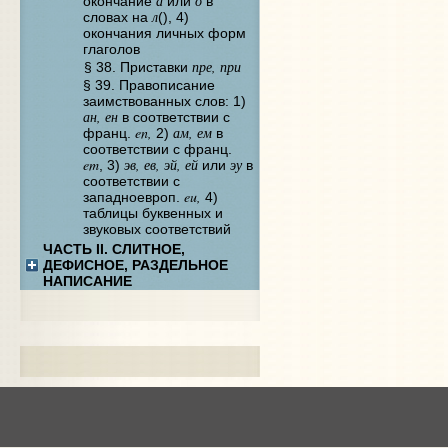
а
о
окончание
или
в
л
словах на
(), 4)
окончания личных форм
глаголов
пре, при
§ 38. Приставки
§ 39. Правописание
заимствованных слов: 1)
ан, ен
в соответствии с
en,
ам, ем
франц.
2)
в
соответствии с франц.
em
эв, ев, эй, ей
эу
, 3)
или
в
соответствии с
eu,
западноевроп.
4)
таблицы буквенных и
звуковых соответствий
ЧАСТЬ II. СЛИТНОЕ,
ДЕФИСНОЕ, РАЗДЕЛЬНОЕ
НАПИСАНИЕ