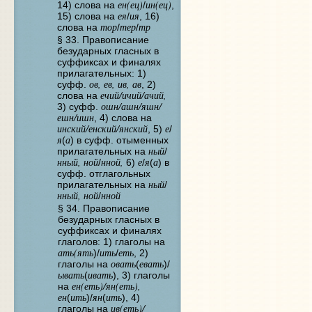
ен(ец)
ин(ец)
14) слова на
/
,
ея
ия
15) слова на
/
, 16)
тор
тер
тр
слова на
/
/
§ 33. Правописание
безударных гласных в
суффиксах и финалях
прилагательных: 1)
ов, ев, ив, ав
суфф.
, 2)
ечий/ичий/ачий,
слова на
ошн/ашн/яшн/
3) суфф.
ешн/ишн
, 4) слова на
инский/енский/янский
е
, 5)
/
я
а
(
) в суфф. отыменных
ный
прилагательных на
/
нный, ной
нной,
е
я
а
/
6)
/
(
) в
суфф. отглагольных
ный
прилагательных на
/
нный, ной
нной
/
§ 34. Правописание
безударных гласных в
суффиксах и финалях
глаголов: 1) глаголы на
ать(ять
ить
еть
)/
/
, 2)
овать
евать
глаголы на
(
)/
ывать
ивать
(
), 3) глаголы
ен(еть)/ян(еть),
на
ен
ить
ян
ить
(
)/
(
), 4)
ив(еть)/
глаголы на