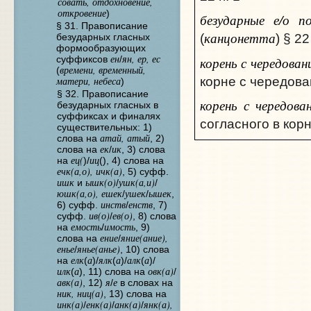
совать, отдохновение,
откровение
)
безударные е/о п
§ 31. Правописание
канцонетта
безударных гласных
(
) § 22
формообразующих
ен
ян, ер, ес
суффиксов
/
корень с чередован
времени, временный,
(
корне с чередов
матери, небеса
)
§ 32. Правописание
корень с чередова
безударных гласных в
суффиксах и финалях
согласного в кор
существительных: 1)
атай, атый
слова на
, 2)
ек
ик
слова на
/
, 3) слова
ец(
иц
на
)/
(), 4) слова на
ечк(а,о), ичк(а)
, 5) суфф.
ишк
ышк(о)
ушк(а,и)
и
/
/
юшк(а,о), ешек
ушек
ышек
/
/
,
инств
енств
6) суфф.
/
, 7)
ив(о)
ев(о)
суфф.
/
, 8) слова
емость
имость
на
/
, 9)
ение
яние(ание),
слова на
/
енье
янье(анье)
/
, 10) слова
елк
а
ялк
а
алк
а
на
(
)/
(
)/
(
)/
илк
а
овк(а)
(
), 11) слова на
/
авк(а)
я
е
, 12)
/
в словах на
ник, ниц(а)
, 13) слова на
инк(а)
енк(а)
анк(а)
янк(а),
/
/
/