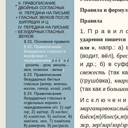
II. ПРАВОПИСАНИЕ
ДВОЙНЫХ СОГЛАСНЫХ
Правила и форму
III. ПЕРЕДАЧА НА ПИСЬМЕ
ГЛАСНЫХ ЗВУКОВ ПОСЛЕ
Правила
ШИПЯЩИХ И Ц
IV. ПЕРЕДАЧА НА ПИСЬМЕ
1. П р а в и л 
БЕЗУДАРНЫХ ГЛАСНЫХ
ЗВУКОВ
ударения пишется
§ 21. Основное правило
или о
, напр.: а)
§ 22. Правописание
безударных гласных в
, бре
(водит, вёл)
морфемах с
е
о́
ё
о
е́
чередованием
/
(
),
/
и др.; б) в суф
греметь - гром, звенеть -
(
звон, позвонок - звенья
)
свежесть
(так к
§ 23. Правописание
квар
безударных беглых
(грушóвка),
ветер, ветошь,
гласных (
в большо
восемь, свекор, келий, улей
(так как
)
§ 24. Правописание
безударных гласных в
И с к л ю ч е н 
отдельных корнях с
марганцовокислы
а
о
гар
чередованием
/
: 1)
/
гор
зар
зор,
кас
кос
, 2)
/
3)
/
,
блёск
т
блес
к,т
(
)/
(
)
клан
клон,
лаг
лож,
4)
/
5)
/
6)
мак
мок, моч,
плав
плов,
/
7)
/
жр, зер
зир
зор
зр
/
/
/
равн/ровн,
рас(раст,
8)
9)