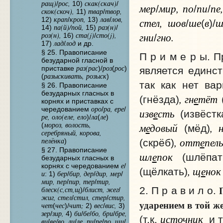
ращ)
рос,
скак(скач)
/
10)
/
мер
мир, по
пи
пе
/
/
/
скок(скоч),
твар
твор,
11)
/
крап
кроп,
лав
лов,
стел, шов
ше
в
ш
12)
/
13)
/
/
(
)/
па(й)/пой,
раз(н)
14)
15)
/
гни
гно.
роз(н),
ста(j)
сто(j),
16)
/
/
лад
лод
17)
/
и др.
§ 25. Правописание
П р и м е р ы. 
безударной гласной в
раз(рас
роз
рос
приставке
)/
(
)
является единст
разыскивать, розыск
(
)
так как нет ва
§ 26. Правописание
безударных гласных в
, гн
е
тёт
(гнёзда)
корнях и приставках с
оро
ра, ере
чередованием
/
/
изв
е
сть
(извёстк
ре, оло(еле, ело
ла
ле
)/
(
)
мороз, волость,
м
е
довый
, 
(
(мёд)
серебряный, корова,
, отт
е
пел
пелёнка
)
(скрёб)
§ 27. Правописание
шл
е
пок
(шлёпат
безударных гласных в
е
корнях с чередованием
/
, щ
е
нок
(щёлкать)
и
бер
бир, дер
дир, мер
: 1)
/
/
/
мир, пер
пир, тер
тир,
/
/
2. П р а в и л о.
блеск(с,ст,щ
блист, жег
)/
/
жиг, стел
стил, стер
стир,
/
/
ударением в той ж
чет
чес
чит;
вес
вис,
(
)/
2)
/
3)
зер
зир,
би
бе
бо, бри
бре,
/
4)
/
/
/
источник
(т.к.
и т
ви
ве/во, ли
ле, пи
пе
по, ши
/
/
/
/
/