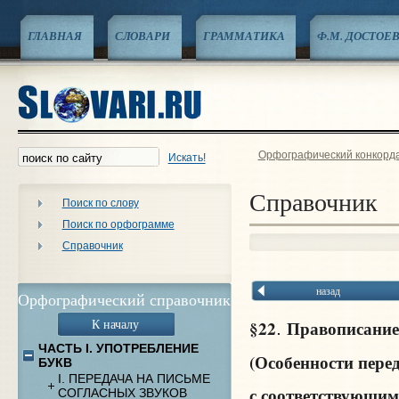
ГЛАВНАЯ
СЛОВАРИ
ГРАММАТИКА
Ф.М. ДОСТОЕ
Орфографический конкорд
Искать!
Справочник
Поиск по слову
Поиск по орфограмме
Справочник
назад
Орфографический справочник
К началу
§22
Правописание
.
ЧАСТЬ I. УПОТРЕБЛЕНИЕ
(Особенности пере
БУКВ
I. ПЕРЕДАЧА НА ПИСЬМЕ
с соответствующим
СОГЛАСНЫХ ЗВУКОВ