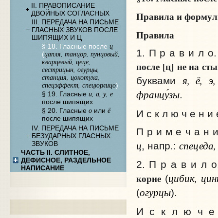
II. ПРАВОПИСАНИЕ
ДВОЙНЫХ СОГЛАСНЫХ
Правила и форму
III. ПЕРЕДАЧА НА ПИСЬМЕ
ГЛАСНЫХ ЗВУКОВ ПОСЛЕ
Правила
ШИПЯЩИХ И Ц
ц
§ 18. Гласные после
1. П р а в и л о
цапля, танцор, пунцовый,
(
кварцевый, цеце,
после
[ц]
не на ст
сестрицын, огурцы,
станция, цокотуха,
я, ё, э
буквами
спецэффект, спецюрлицо
)
францу́зы
и, а, у, е
.
§ 19. Гласные
после шипящих
о
ё
§ 20. Гласные
или
И с к л ю ч е н и
после шипящих
IV. ПЕРЕДАЧА НА ПИСЬМЕ
П р и м е ч а н
БЕЗУДАРНЫХ ГЛАСНЫХ
ц
спецеда,
ЗВУКОВ
, напр.:
ЧАСТЬ II. СЛИТНОЕ,
ДЕФИСНОЕ, РАЗДЕЛЬНОЕ
2. П р а в и л 
НАПИСАНИЕ
цибик, цин
корне
(
огурцы
(
).
И с к л ю ч е