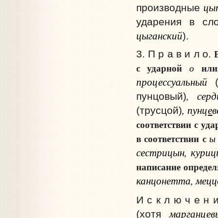
цы
производные
ударения в с
цыганский
).
3. П р а в и л о.
с ударной
ил
о
процессуальный
(
, серд
пунцовый)
, пунц
е
в
(трусцой)
соответствии с уд
в соответствии с
ы
сестрицын, куриц
написание определ
канцонетта, меццо
И с к л ю ч е н 
марганцев
(хотя