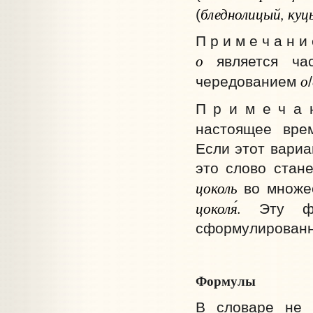
бледнолицый, куц
(
П р и м е ч а н 
о
является ча
о
чередованием
/
П р и м е ч а 
настоящее вре
Если этот вариа
это слово стан
цоколь
во множес
цоколя́.
Эту фор
сформулированн
Формулы
В словаре не 