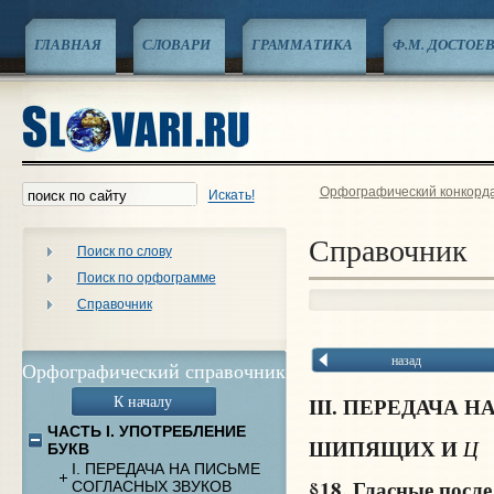
ГЛАВНАЯ
СЛОВАРИ
ГРАММАТИКА
Ф.М. ДОСТОЕ
Орфографический конкорд
Искать!
Справочник
Поиск по слову
Поиск по орфограмме
Справочник
назад
Орфографический справочник
К началу
III. ПЕРЕДАЧА 
ЧАСТЬ I. УПОТРЕБЛЕНИЕ
ШИПЯЩИХ И
Ц
БУКВ
I. ПЕРЕДАЧА НА ПИСЬМЕ
§18. Гласные посл
СОГЛАСНЫХ ЗВУКОВ