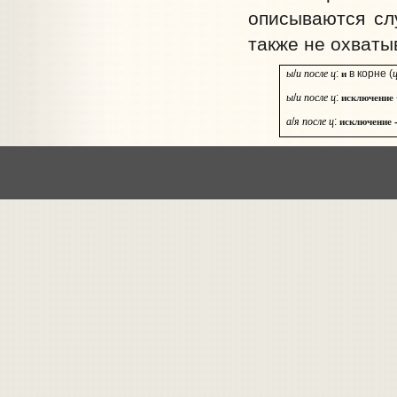
описываются с
также не охваты
ы
и после ц
и
/
:
в корне (
ы
и после ц
исключение
/
:
а
я после ц
исключение -
/
: