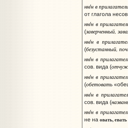
нн
н в прилагател
/
от глагола несов.
нн
н в прилагате
/
заверченный, зав
(
нн
н в прилагате
/
безустанный, по
(
нн
н в прилагател
/
отчуж
сов. вида (
нн
н в прилагател
/
обетовать
(
«обещ
нн
н в прилагате
/
назван
сов. вида (
нн
н в прилагател
/
овать, евать
не на