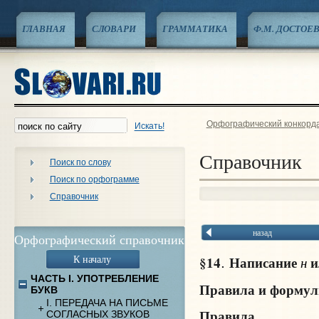
ГЛАВНАЯ
СЛОВАРИ
ГРАММАТИКА
Ф.М. ДОСТОЕ
Орфографический конкорд
Искать!
Справочник
Поиск по слову
Поиск по орфограмме
Справочник
назад
Орфографический справочник
К началу
§14
Написание
и
н
.
ЧАСТЬ I. УПОТРЕБЛЕНИЕ
Правила и форму
БУКВ
I. ПЕРЕДАЧА НА ПИСЬМЕ
Правила
СОГЛАСНЫХ ЗВУКОВ