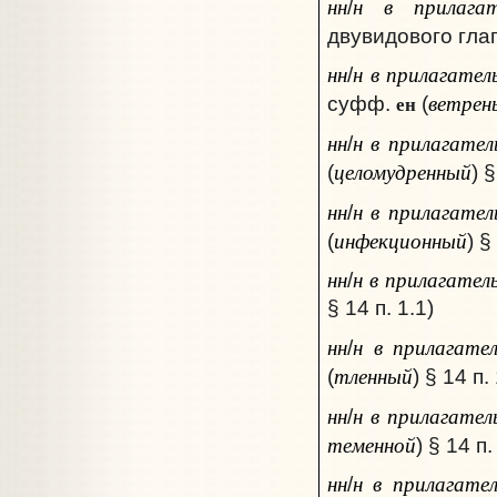
нн
н в прилагат
/
двувидового глаг
нн
н в прилагател
/
ветрен
ен
суфф.
(
нн
н в прилагател
/
целомудренный
(
) §
нн
н в прилагател
/
инфекционный
(
) §
нн
н в прилагател
/
§ 14 п. 1.1)
нн
н в прилагате
/
тленный
(
) § 14 п.
нн
н в прилагател
/
теменной
) § 14 п.
нн
н в прилагате
/