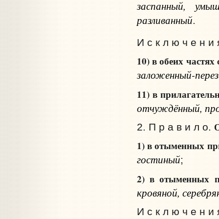
заспанный, умыш
разливанный
.
И с к л ю ч е н и 
10) в обеих частях
заложенный-пере
11) в прилагатель
отчуждённый, пр
2. П р а в и л о.
1) в отыменных п
гостиный
;
2) в отыменных 
кровяной, серебря
И с к л ю ч е н и 