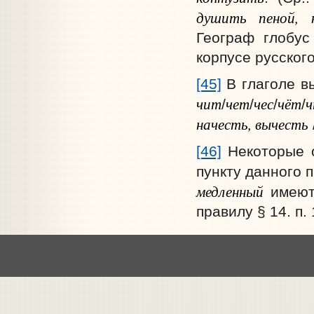
душить пеной, 
Географ глобус
корпусе русского
[45]
В глаголе в
чит
чет
чес
чёт
/
/
/
/
начесть, вычесть
[46]
Некоторые с
пункту данного 
медленный
имеют
правилу § 14. п. 