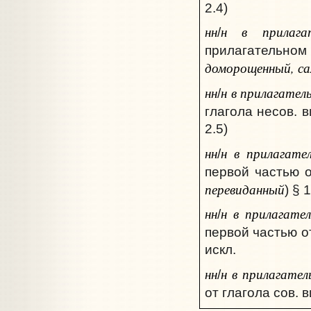
2.4)
нн
н в прилагат
/
прилагательном 
доморощенный, с
нн
н в прилагател
/
глагола несов. 
2.5)
нн
н в прилагате
/
первой частью о
перевиданный
) § 
нн
н в прилагате
/
первой частью о
искл.
нн
н в прилагател
/
от глагола сов. в