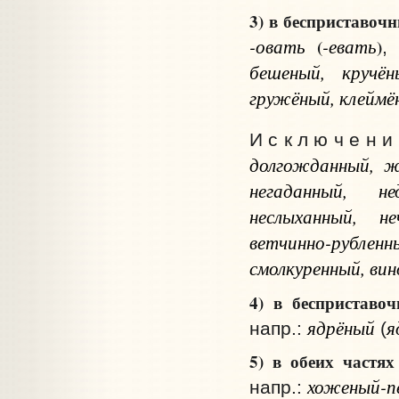
3) в бесприставоч
-
овать
-
евать
(
)
,
бешеный, кручён
гружёный, клеймё
И с к л ю ч е н и
долгожданный, жд
негаданный, не
неслыханный, не
ветчинно-рубле
смолкуренный, ви
4) в бесприставо
ядрёный
я
напр.:
(
5) в обеих частях
хоженый-п
напр.: