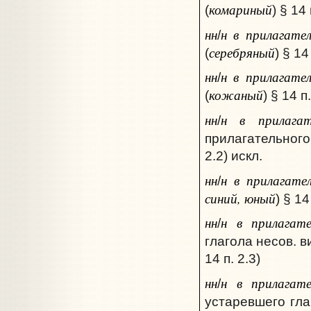
комариный
(
) § 14 
нн
н в прилагате
/
серебряный
(
) § 14
нн
н в прилагате
/
кожаный
(
) § 14 п.
нн
н в прилагат
/
прилагательног
2.2) искл.
нн
н в прилагате
/
синий, юный
) § 14
нн
н в прилагате
/
глагола несов. 
14 п. 2.3)
нн
н в прилагате
/
устаревшего гла