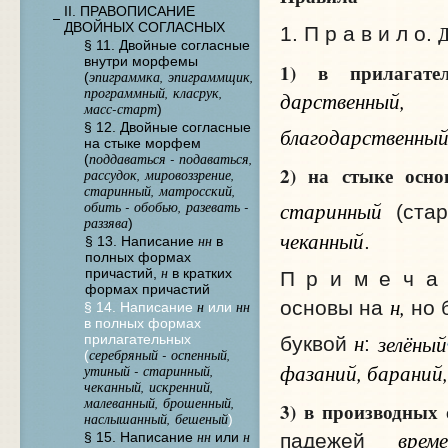
II. ПРАВОПИСАНИЕ
ДВОЙНЫХ СОГЛАСНЫХ
1. П р а в и л о.
§ 11. Двойные согласные
внутри морфемы
1) в прилагате
эпиграммка, эпиграммщик,
(
программный, класрук,
дарственный,
масс-старт
)
§ 12. Двойные согласные
благодарственны
на стыке морфем
поддаваться - подаваться,
(
2) на стыке осн
рассудок, мировоззрение,
старинный, матросский,
старинный
обить - обобью, разевать -
(стар
раззява
)
чеканный
.
нн
§ 13. Написание
в
полных формах
н
причастий,
в кратких
П р и м е ч а 
формах причастий
н,
основы на
но 
н
нн
§ 14. Написание
или
в полных формах
н
зелёный
прилагательных
буквой
:
серебряный - оспенный,
(
фазаний, бараний,
утиный - старинный,
чеканный, искренний,
малеванный, брошенный,
3) в производных 
наслышанный, бешеный
)
време
нн
н
§ 15. Написание
или
падежей