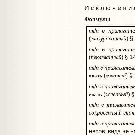
И с к л ю ч е н и
Формулы
нн
н в прилагате
/
глазурованный
(
) §
нн
н в прилагате
/
пеклеванный
(
) § 1
нн
н в прилагател
/
кованый
овать
(
) §
нн
н в прилагател
/
жеваный
евать
(
) 
нн
н в прилагате
/
сокровенный, спо
нн
н в прилагател
/
несов. вида не 