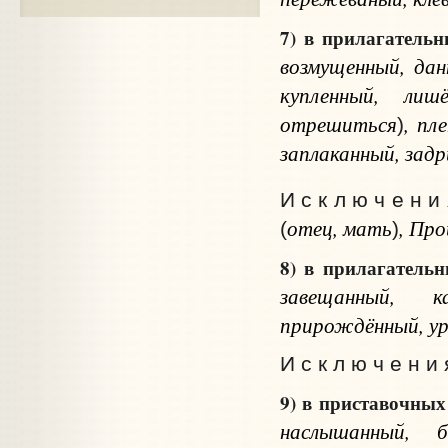
7) в прилагательн
возмущенный, дан
купленный, лиш
отрешиться
, пл
)
заплаканный, зад
И с к л ю ч е н и
отец, мать
, Про
(
)
8) в прилагательн
завещанный, к
прирождённый, у
И с к л ю ч е н и 
9) в приставочны
наслышанный, б