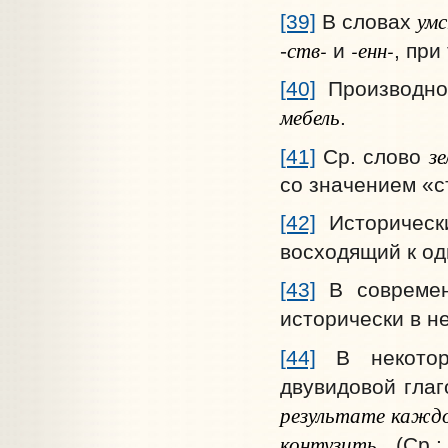
ум
[39]
В словах
ств-
-енн-
-
и
, при
[40]
Производн
мебель
.
зе
[41]
Ср. слово
со значением «с
[42]
Историческ
восходящий к о
[43]
В современ
исторически в н
[44]
В некотор
двувидовой глаг
результате каждо
контузить
. (Ср.