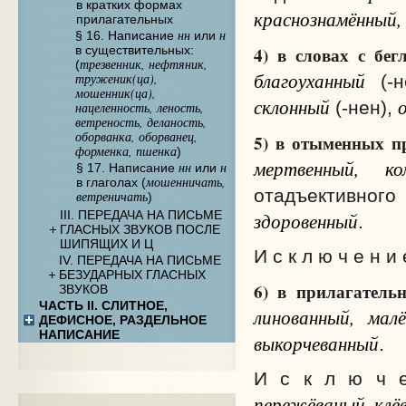
в кратких формах
краснознамённый,
прилагательных
нн
н
§ 16. Написание
или
4) в словах с бе
в существительных:
трезвенник, нефтяник,
(
благоуханный
труженик(ца),
(-н
мошенник(ца),
склонный
(-нен),
нацеленность, леность,
ветреность, деланость,
оборванка, оборванец,
5) в отыменных п
форменка, пшенка
)
мертвенный, ко
нн
н
§ 17. Написание
или
мошенничать,
в глаголах (
отадъективного
ветреничать
)
здоровенный
III. ПЕРЕДАЧА НА ПИСЬМЕ
.
ГЛАСНЫХ ЗВУКОВ ПОСЛЕ
ШИПЯЩИХ И Ц
И с к л ю ч е н и
IV. ПЕРЕДАЧА НА ПИСЬМЕ
БЕЗУДАРНЫХ ГЛАСНЫХ
6) в прилагатель
ЗВУКОВ
ЧАСТЬ II. СЛИТНОЕ,
линованный, малё
ДЕФИСНОЕ, РАЗДЕЛЬНОЕ
НАПИСАНИЕ
выкорчеванный
.
И с к л ю ч 
пережёваный, клё