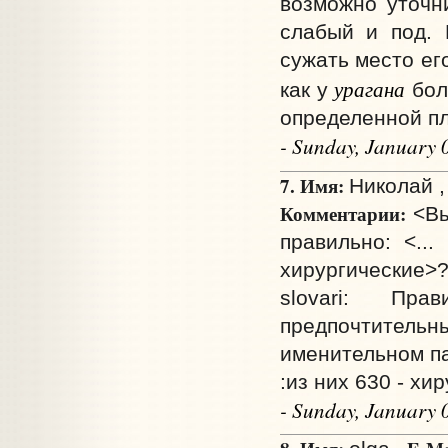
возможно уточн
слабый и под. 
сужать место ег
урагана
как у
бол
определенной п
- Sunday, January 
7. Имя:
Николай ,
Комментарии:
<Вы
правильно: <...
хирургические>
slovari: Пр
предпочтитель
именительном п
:из них 630 - хи
- Sunday, January 