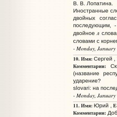
В. В. Лопатина.
Иностранные сло
двойных согла
последующим, -
л
двойное
слов
словами с корн
- Monday, January
10. Имя:
Сергей ,
Комментарии:
Ска
(название респ
ударение?
slovari: на после
- Monday, January
11. Имя:
E
Юрий ,
Комментарии:
Доб