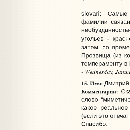
slovari: Самы
фамилии связан
необузданност
угольев - крас
затем, со врем
Прозвища (из к
темпераменту в 
- Wednesday, Janua
15. Имя:
Дмитрий 
Комментарии:
Ска
слово "миметиче
какое реальное
(если это опечат
Спасибо.