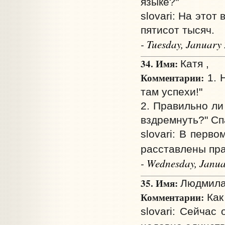
языке?"
slovari: На это
пятисот тысяч.
- Tuesday, January
34. Имя:
Катя ,
Комментарии:
1. 
там успехи!"
2. Правильно ли
вздремнуть?" Сп
slovari: В перв
расставлены пра
- Wednesday, Janua
35. Имя:
Людмила
Комментарии:
Как
slovari: Сейчас