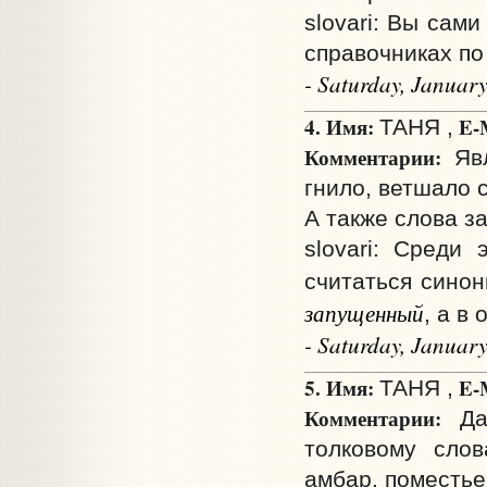
slovari: Вы сам
справочниках по
- Saturday, Januar
4. Имя:
E-M
ТАНЯ ,
Комментарии:
Явл
гнило, ветшало
А также слова 
slovari: Среди
считаться сино
запущенный
, а в
- Saturday, Januar
5. Имя:
E-M
ТАНЯ ,
Комментарии:
Дай
толковому слов
амбар, поместье