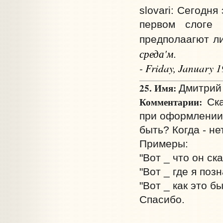
slovari: Сегодн
первом слоге 
предполаагют ли
среда'м
.
- Friday, January 
25. Имя:
Дмитрий 
Комментарии:
Ска
при оформлении 
быть? Когда - не
Примеры:
"Вот _ что он ск
"Вот _ где я поз
"Вот _ как это бы
Спасибо.