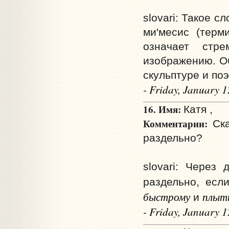
slovari: Такое с
ми'месис (терми
означает стре
изображению. Об
скульптуре и поэ
- Friday, January 
16. Имя:
Катя ,
Комментарии:
Ска
раздельно?
slovari: Через
раздельно, есл
быстрому
плыт
и
- Friday, January 