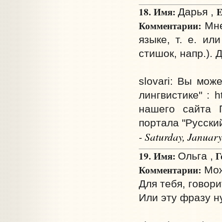
18. Имя:
E
Дарья ,
Комментарии:
Мне
языке, т. е. ил
стишок, напр.). 
slovari: Вы мож
лингвистике" : ht
нашего сайта 
портала "Русский 
- Saturday, Januar
19. Имя:
Г
Ольга ,
Комментарии:
Мож
Для тебя, говори
Или эту фразу н