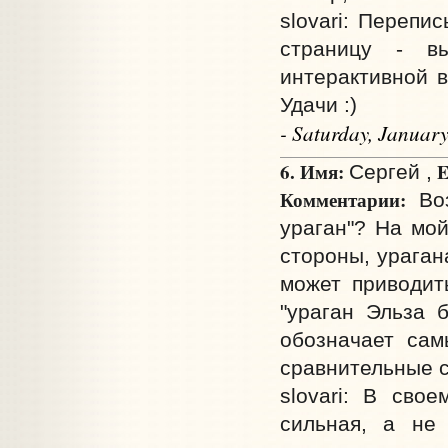
slovari: Перепи
страницу - в
интерактивной ве
Удачи :)
- Saturday, Januar
6. Имя:
E
Сергей ,
Комментарии:
Воз
ураган"? На мой
стороны, ураган
может приводит
"ураган Эльза 
обозначает сам
сравнительные с
slovari: В сво
сильная, а не 