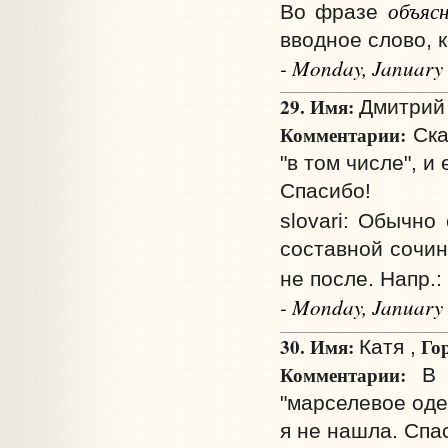
объяс
Во фразе
вводное слово, 
- Monday, January
29. Имя:
Дмитрий 
Комментарии:
Ска
"в том числе", и 
Спасибо!
slovari: Обычно
составной сочин
не после. Напр.:
- Monday, January
30. Имя:
Го
Катя ,
Комментарии:
В н
"марселевое оде
я не нашла. Спа