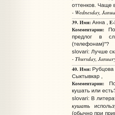
оттенков. Чаще 
- Wednesday, Janua
39. Имя:
E-
Анна ,
Комментарии:
Пом
предлог в сл
(телефонам)"?
slovari: Лучше с
- Thursday, Januar
40. Имя:
Рубцова 
Сыктывкар ,
Комментарии:
Под
кушать или есть
slovari: В лите
кушать
использ
(обычно при при