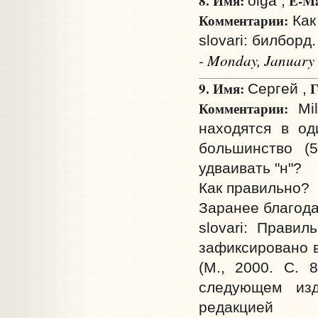
8. Имя:
E-Ma
olga ,
Комментарии:
Как 
slovari: билборд.
- Monday, January
9. Имя:
Г
Сергей ,
Комментарии:
Mil
находятся в од
большинство (5
удваивать "н"?
Как правильно?
Заранее благода
slovari: Прави
зафиксировано в
(М., 2000. С. 
следующем изд
редакцией