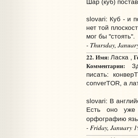
Шар (куб) поста
slovari: Куб - и
нет той плоскос
мог бы "стоять".
- Thursday, Januar
22. Имя:
Г
Ласка ,
Комментарии:
Здр
писать: конвер
converTOR, а лат
slovari: В англ
Есть оно уже 
орфографию язы
- Friday, January 