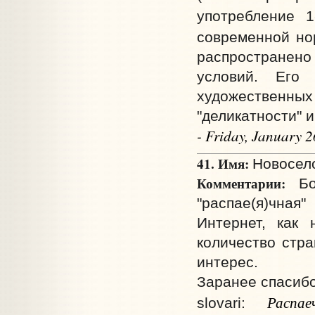
употребление 
современной но
распространен
условий. Его 
художественны
"деликатности" и
- Friday, January 
41. Имя:
Новосело
Комментарии:
Бол
"распае(я)чная
Интернет, как
количество стра
интерес.
Заранее спасибо
Распае
slovari: