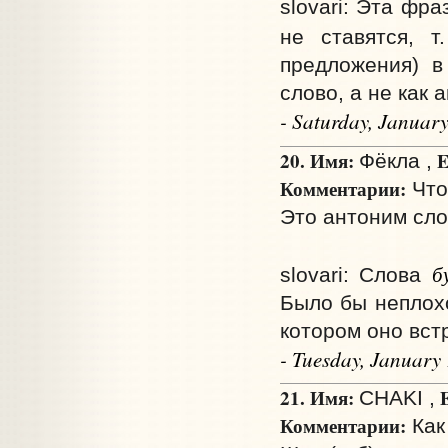
slovari: Эта фр
не ставятся, 
предложения) в
слово, а не как 
- Saturday, Januar
20. Имя:
E
Фёкла ,
Комментарии:
Что
Это антоним сло
б
slovari: Слова
Было бы неплохо
котором оно вст
- Tuesday, January
21. Имя:
E
CHAKI ,
Комментарии:
Как