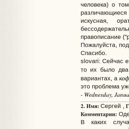
человека) о том
различающиеся и
искусная, ор
бессодержате
правописание ("
Пожалуйста, под
Спасибо.
slovari: Сейчас 
то их было два
коф
вариантах, а
это проблема уже
- Wednesday, Janua
2. Имя:
Г
Сергей ,
Комментарии:
Одес
В каких случ