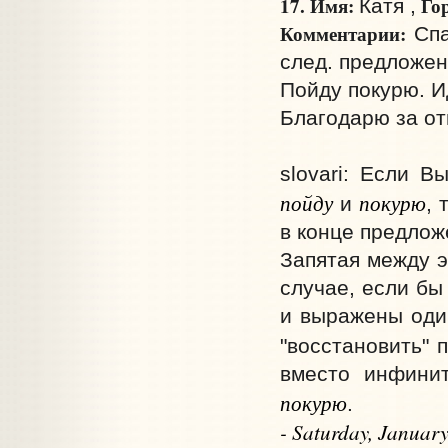
17. Имя:
Го
Катя ,
Комментарии:
Спа
след. предложен
Пойду покурю. И
Благодарю за от
slovari: Если 
пойду
покурю
и
, 
в конце предложе
Запятая между э
случае, если бы
и выражены один
"восстановить" 
вместо инфини
покурю
.
- Saturday, Januar