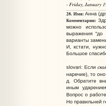
- Friday, January 
28. Имя:
Анна (дру
Комментарии:
Здр
можно использ
выражения "до с
варианты замены
И, кстати, нужн
Большое спасиб
ско
slovari: Если
наречие), то он
д. Обратите вн
иным ударением
Вопрос о работ
Но правильней 