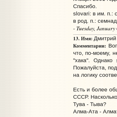
Спасибо.
slovari: в им. п
в род. п.: семна
- Tuesday, January
13. Имя:
Дмитрий 
Комментарии:
Воп
что, по-моему, 
"хака". Однако
Пожалуйста, под
на логику соотв
Есть и более об
СССР. Наскольк
Тува - Тыва?
Алма-Ата - Алм