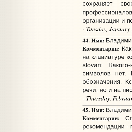
сохраняет сво
профессионалов
организации и п
- Tuesday, January
44. Имя:
Владими
Комментарии:
Как
на клавиатуре к
slovari: Каког
символов нет.
обозначения. К
речи, но и на пис
- Thursday, Februa
45. Имя:
Владими
Комментарии:
Спа
рекомендации - 