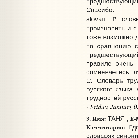
предшествующий
Спасибо.
slovari: В сло
произносить и с
тоже возможно д
по сравнению с
предшествующий
правиле очень 
сомневаетесь, л
С. Словарь тру
русского языка.
трудностей русс
- Friday, January 
3. Имя:
E-M
ТАНЯ ,
Комментарии:
Где
словарях синон