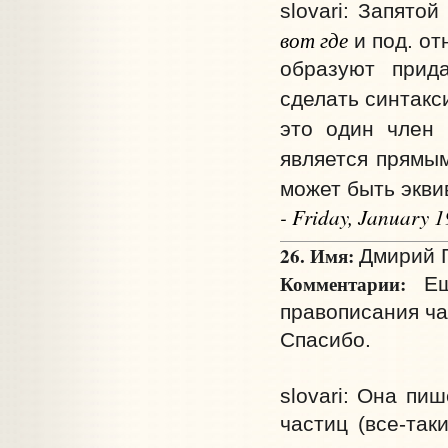
slovari: Запято
вот где
и под. от
образуют прид
сделать синтакс
это один член 
является прямы
может быть экви
- Friday, January 
26. Имя:
Дмирий Г
Комментарии:
Ещё
правописания ча
Спасибо.
slovari: Она пи
частиц (все-так