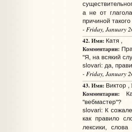
существительно
а не от глаго
причиной такого
- Friday, January 
42. Имя:
Катя ,
Комментарии:
Пра
"Я, на всякий сл
slovari: да, прав
- Friday, January 
43. Имя:
Виктор ,
Комментарии:
Как
"вебмастер"?
slovari: К сожа
как правило сл
лексики, слов