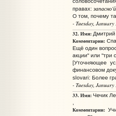
соловосочетани
запасно'й
правах:
О том, почему т
- Tuesday, January
32. Имя:
Дмитрий 
Комментарии:
Спа
Ещё один вопрос
акции" или "три
[Уточняющее ус
финансовом доку
slovari: Более г
- Tuesday, January
33. Имя:
Чечик Ле
,
Комментарии:
Учи