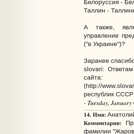
Белоруссия - Бе
Таллин - Таллин
А также, явля
управление пред
("в Украине")?
Заранее спасибо
slovari: Ответ
сайта: Н
(http://www.slova
республик СССР (h
- Tuesday, January
14. Имя:
Анатолий
Комментарии:
Про
фамилии "Жаров