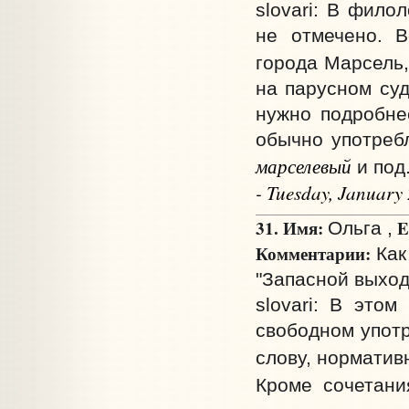
slovari: В фило
не отмечено. В
города Марсель,
на парусном суд
нужно подробнее
обычно употребл
марселевый
и под
- Tuesday, January
31. Имя:
E
Ольга ,
Комментарии:
Как
"Запасной выход
slovari: В это
свободном употр
слову, норматив
Кроме сочетан