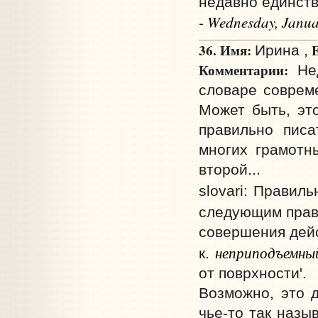
недавно единст
- Wednesday, Janua
36. Имя:
E
Ирина ,
Комментарии:
Нед
словаре совреме
Может быть, эт
правильно пис
многих грамотн
второй...
slovari: Правиль
следующим прав
совершения дейс
неприподъемны
к.
от поврхности'.
Возможно, это д
чье-то так назы