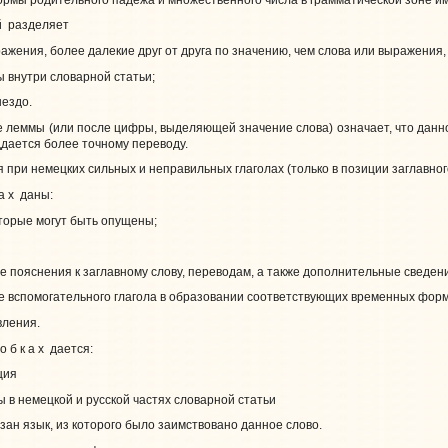
 й разделяет
ражения, более далекие друг от друга по значению, чем слова или выражения
 внутри словарной статьи;
нездо.
 леммы (или после цифры, выделяющей значение слова) означает, что данно
ддается более точному переводу.
 при немецких сильных и неправильных глаголах (только в позиции заглавног
 а х даны:
которые могут быть опущены;
е пояснения к заглавному слову, переводам, а также дополнительные сведен
 вспомогательного глагола в образовании соответствующих временных форм осно
вления.
 о б к а х дается:
ция
 в немецкой и русской частях словарной статьи
ан язык, из которого было заимствовано данное слово.