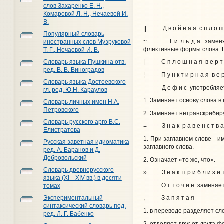
слов Захаренко Е. Н.,
Комаровой Л. Н., Нечаевой И.
В.
|| Д в о й н а я с п л о ш 
Популярный словарь
~ Т и л ь д а заменяет л
иностранных слов Музруковой
флективные формы слова. В
Т. Г., Нечаевой И. В.
Словарь языка Пушкина отв.
| С п л о ш н а я в е р т 
ред. В. В. Виноградов
¦ П у н к т и р н а я в е р
Словарь языка Достоевского
- Д е ф и с употребляетс
гл. ред. Ю.Н. Караулов
1. Заменяет основу слова в
Словарь личных имен Н.А.
Петровского
2. Заменяет нетранскрибир
Словарь русского арго В.С.
= З н а к р а в е н с т в а
Елистратова
1. При заглавном слове - 
Русская заветная идиоматика
заглавного слова.
ред. А. Баранов и Д.
Добровольский
2. Означает «то же, что».
Словарь древнерусского
» З н а к п р и б л и з и т
языка (XI—XIV вв.) в десяти
.. О т т о ч и е заменяет 
томах
Экспериментальный
, З а п я т а я
синтаксический словарь под.
1. в переводе разделяет сл
ред. Л. Г. Бабенко
2. отделяет друг от друга