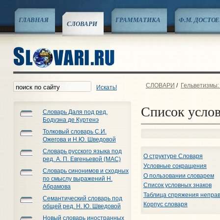
ГЛАВНАЯ
ГРАММАТИКА
Ф.М. ДОСТО
СЛОВАРИ
СЛОВАРИ
/
Гельветизмы:
Искать!
Список усло
Словарь Даля под ред.
Бодуэна де Куртенэ
Толковый словарь С.И.
Ожегова и Н.Ю. Шведовой
Словарь русского языка под
О структуре Словаря
ред. А. П. Евгеньевой (МАС)
Условные сокращения
Словарь синонимов и сходных
О пользовании словарем
по смыслу выражений Н.
Список условных знаков
Абрамова
Таблица спряжения неправ
Семантический словарь под
Корпус словаря
общей ред. Н. Ю. Шведовой
Новый словарь иностранных