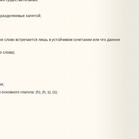
, разделяемые запятой;
е слово встречается лишь в устойчивом сочетании или что данное
о слова).
ия;
вного глагола: (h), (h, s), (s);