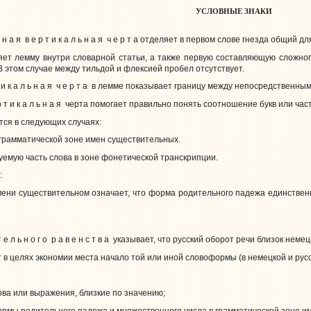
УСЛОВНЫЕ ЗНАКИ
н а я в е р т и к а л ь н а я ч е р т а отделяет в первом слове гнезда общий
емму внутри словарной статьи, а также первую составляющую сложного 
 этом случае между тильдой и флексией пробел отсутствует.
и к а л ь н а я ч е р т а в лемме показывает границу между непосредствен
 т и к а л ь н а я черта помогает правильно понять соотношение букв или час
я в следующих случаях:
 грамматической зоне имен существительных.
уемую часть слова в зоне фонетической транскрипции.
:
имени существительном означает, что форма родительного падежа единстве
 е л ь н о г о р а в е н с т в а указывает, что русский оборот речи близок не
в целях экономии места начало той или иной словоформы (в немецкой и русск
ова или выражения, близкие по значению;
 формы родительного падежа и множественного числа в грамматической зоне и