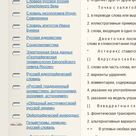
Словари русской поэзии
Серебряного Века
; Т о ч к а с з а п я т о
Словарь неологизмов Игоря-
1. в переводе слова или вы
Северянина
2. иллюстративные примеры
Словарь эпитетов Ивана
Бунина
3. слова, входящие в одно г
Русская идиоматика
: Д в о е т о ч и е после
слово в словосочетании по
Социолингвистика
* А с т е р и к с ставится
Электронная база данных
«Географическая
( ) В к р у г л ы х с к о б к
терминология Европейского
севера России»
1. слово или часть слова, 
Русский идеографический
2. варианты ударения;
словарь
3. комментарии, содержащи
«Русский традиционный
4. указание на употребление
ономастикон: антропонимия,
зоонимия, астронимия»
5. указание на модель упра
«Образный инструментарий
[ ] В к в а д р а т н ы х с к
русской лирики»
1. фонетическая транскрип
Орфографический конкорданс
2. альтернативные варианты
Гельветизмы: немецко-
русский словарь
< > В угловых скобках указ