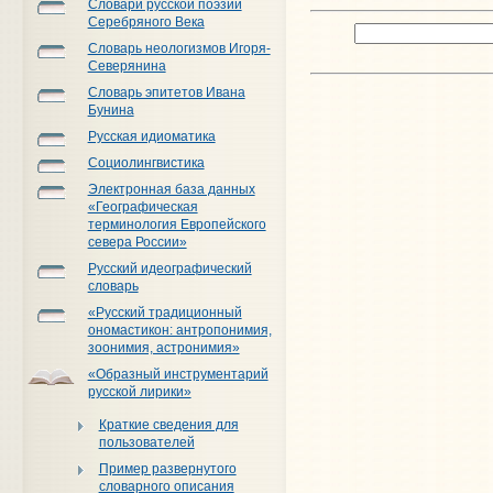
Словари русской поэзии
Серебряного Века
Словарь неологизмов Игоря-
Северянина
Словарь эпитетов Ивана
Бунина
Русская идиоматика
Социолингвистика
Электронная база данных
«Географическая
терминология Европейского
севера России»
Русский идеографический
словарь
«Русский традиционный
ономастикон: антропонимия,
зоонимия, астронимия»
«Образный инструментарий
русской лирики»
Краткие сведения для
пользователей
Пример развернутого
словарного описания