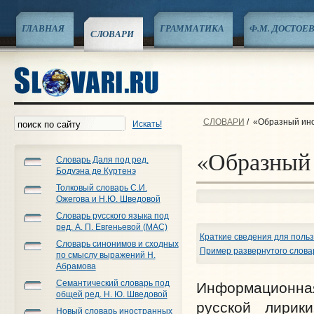
ГЛАВНАЯ
ГРАММАТИКА
Ф.М. ДОСТОЕ
СЛОВАРИ
СЛОВАРИ
/
«Образный инс
Искать!
«Образный 
Словарь Даля под ред.
Бодуэна де Куртенэ
Толковый словарь С.И.
Ожегова и Н.Ю. Шведовой
Словарь русского языка под
ред. А. П. Евгеньевой (МАС)
Краткие сведения для поль
Словарь синонимов и сходных
Пример развернутого слова
по смыслу выражений Н.
Абрамова
Семантический словарь под
Информационна
общей ред. Н. Ю. Шведовой
русской лирик
Новый словарь иностранных