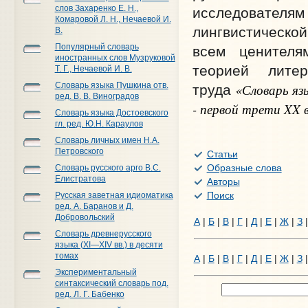
слов Захаренко Е. Н.,
исследователям 
Комаровой Л. Н., Нечаевой И.
лингвистическо
В.
Популярный словарь
всем ценителя
иностранных слов Музруковой
теорией лите
Т. Г., Нечаевой И. В.
Словарь языка Пушкина отв.
«Словарь яз
труда
ред. В. В. Виноградов
- первой трети XX 
Словарь языка Достоевского
гл. ред. Ю.Н. Караулов
Словарь личных имен Н.А.
Петровского
Статьи
Образные слова
Словарь русского арго В.С.
Елистратова
Авторы
Поиск
Русская заветная идиоматика
ред. А. Баранов и Д.
Добровольский
А
|
Б
|
В
|
Г
|
Д
|
Е
|
Ж
|
З
Словарь древнерусского
языка (XI—XIV вв.) в десяти
томах
А
|
Б
|
В
|
Г
|
Д
|
Е
|
Ж
|
З
Экспериментальный
синтаксический словарь под.
ред. Л. Г. Бабенко