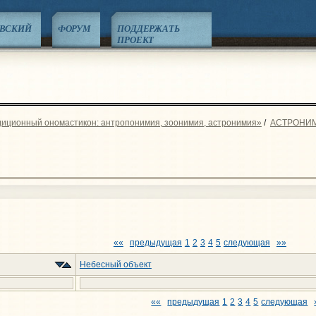
ЕВСКИЙ
ФОРУМ
ПОДДЕРЖАТЬ
ПРОЕКТ
диционный ономастикон: антропонимия, зоонимия, астронимия»
/
АСТРОНИ
««
предыдущая
1
2
3
4
5
следующая
»»
Небесный объект
««
предыдущая
1
2
3
4
5
следующая