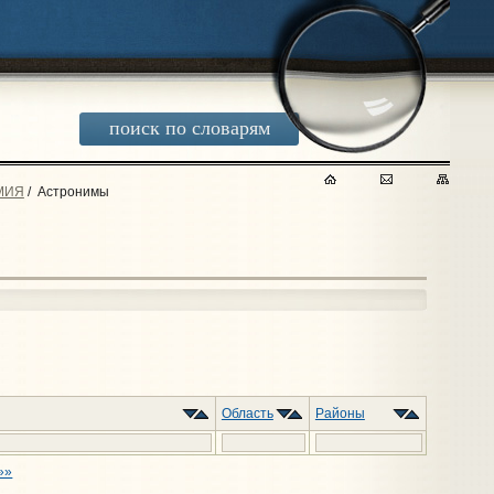
поиск по словарям
МИЯ
/
Астронимы
Область
Районы
»»