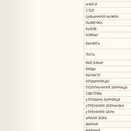
иЧИГИ
СТуЛ
ЦАБаННАЯ НоЖКА
ЛоЖЕЧКА
КуЗОВ
КОВЧеГ
КЫЧИГи
ЛоСЬ
ВИСАЖаР
КИЩи
КЫЧиГИ
АРШиННИЦЫ
ПОЛУНоЧНАЯ ЗАРНиЦА
СВЕТОВа
уТРОШНА ЗоРНИЦА
уТРЕННЯЯ ЗОРНиЧКА
уТРЕННЯЯ ЗАРя
яРКАЯ ЗОРя
МАРиЯ
МАРиНА