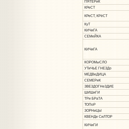
ПЯТЕРиК
КРеСТ
КРеСТ, КРёСТ
КуТ
КИЧиГА
СЕМеЙКА
КИЧиГА
КОРОМыСЛО
УТиЧЬЕ ГНЕЗДо
МЕДВеДИЦА
СЕМЕРиК
ЗВЕЗДОГНеЗДИЕ
ШИШиГИ
ТРи БРаТА
ТОПоР
ЗОРНиЦЫ
КВЕНДе СиЛТОР
КИЧиГИ