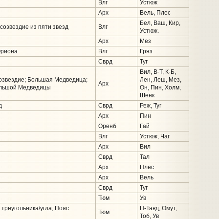
Влг
Устюж
Арх
Вель, Плес
Бел, Ваш, Кир,
 созвездие из пяти звезд
Влг
Устюж.
Арх
Мез
Ориона
Влг
Гряз
Сврд
Туг
Вил, В-Т, К-Б,
 созвездие; Большая Медведица;
Лен, Леш, Мез,
Арх
Большой Медведицы
Он, Пин, Холм,
Шенк
д
Сврд
Реж, Туг
Арх
Пин
Оренб
Гай
Влг
Устюж, Чаг
Арх
Вил
Сврд
Тал
Арх
Плес
Арх
Вель
Сврд
Туг
Тюм
Ув
 треугольника/угла; Пояс
Н-Тавд, Омут,
Тюм
Тоб, Ув