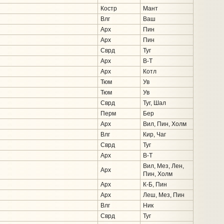
Костр
Мант
Влг
Ваш
Арх
Пин
Арх
Пин
Сврд
Туг
Арх
В-Т
Арх
Котл
Тюм
Ув
Тюм
Ув
Сврд
Туг, Шал
Перм
Бер
Арх
Вил, Пин, Холм
Влг
Кир, Чаг
Сврд
Туг
Арх
В-Т
Вил, Мез, Лен,
Арх
Пин, Холм
Арх
К-Б, Пин
Арх
Леш, Мез, Пин
Влг
Ник
Сврд
Туг