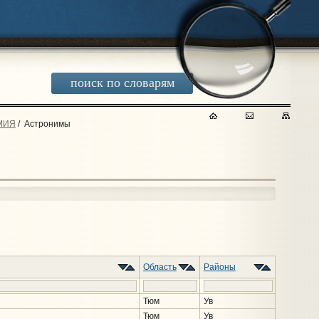
поиск по словарям
МИЯ
/
Астронимы
Область
Районы
Тюм
Ув
Тюм
Ув