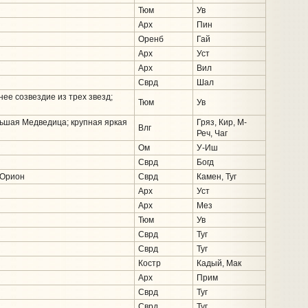
Тюм
Ув
Арх
Пин
Оренб
Гай
Арх
Уст
Арх
Вил
Сврд
Шал
нее созвездие из трех звезд;
Тюм
Ув
льшая Медведица; крупная яркая
Гряз, Кир, М-
Влг
Реч, Чаг
Ом
У-Иш
Сврд
Богд
 Орион
Сврд
Камен, Туг
Арх
Уст
Арх
Мез
Тюм
Ув
Сврд
Туг
Сврд
Туг
Костр
Кадый, Мак
Арх
Прим
Сврд
Туг
Сврд
Туг