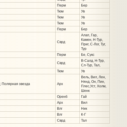
Перм
Бер
Тюм
Ув
Тюм
Ув
Тюм
Ув
Перм
Бер
Алап, Гар,
Камен, Н-Тур,
Сврд
Приг, С-Лог, Туг,
Тур
Перм
Бе, Сукс
В-Салд, Н-Тур,
Сврд
Сл-Тур, Тал,
Тюм
Ув
Вель, Вил, Лен,
Нянд, Он, Пин,
); Полярная звезда
Арх
Плес,Уст, Холм,
Шенк
Оренб
Гай
Арх
Вил
Влг
Ник
Влг
К-Г
Сврд
Тал