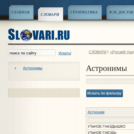
ГЛАВНАЯ
ГРАММАТИКА
Ф.М. ДОСТО
СЛОВАРИ
СЛОВАРИ
/
«Русский тра
Искать!
Астронимы
Астронимы
Искать по фильтру
Астроним
УТиНОЕ ГНёЗДЫШКО
УТиНОЕ ГНЕЗДо