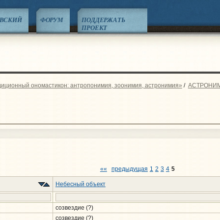
ЕВСКИЙ
ФОРУМ
ПОДДЕРЖАТЬ
ПРОЕКТ
диционный ономастикон: антропонимия, зоонимия, астронимия»
/
АСТРОНИ
««
предыдущая
1
2
3
4
5
Небесный объект
созвездие (?)
созвездие (?)