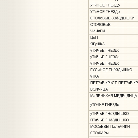
УТиНОЕ ГНЕЗДо
УТиНОЕ ГНЕЗДо
СТОЛоВЫЕ ЗВёЗДЫШКИ
СТОЛОВыЕ
ЧИЧиГИ
ЦеП
ЯГуШКА
уТЯЧЬЕ ГНЕЗДо
уТИЧЬЕ ГНЕЗДо
уТИЧЬЕ ГНЕЗДо
ГУСиНОЕ ГНёЗДЫШКО
уТКА
ПЕТРоВ КРеСТ, ПЕТРоВ К
ВОЛЧиЦА
МаЛЕНЬКАЯ МЕДВеДИЦА
уТОЧЬЕ ГНЕЗДо
уТИЧЬЕ ГНёЗДЫШКО
ПТиЧЬЕ ГНёЗДЫШКО
МОСеЕВЫ ПаЛЬЧИКИ
СТОЖАРы