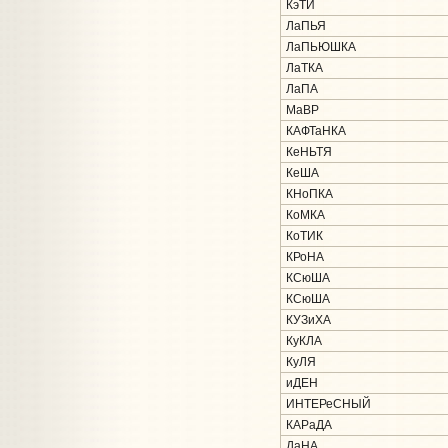
КэТИ
ЛаПЬЯ
ЛаПЬЮШКА
ЛаТКА
ЛаПА
МаВР
КАФТаНКА
КеНЬТЯ
КеША
КНоПКА
КоМКА
КоТИК
КРоНА
КСюША
КСюША
КУЗиХА
КуКЛА
КуЛЯ
иДЕН
ИНТЕРеСНЫЙ
КАРаДА
ДаНА