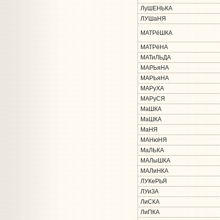
ЛуШЕНЬКА
ЛУШаНЯ
МАТРёШКА
МАТРёНА
МАТиЛЬДА
МАРЬяНА
МАРЬяНА
МАРуХА
МАРуСЯ
МаШКА
МаШКА
МаНЯ
МАНюНЯ
МаЛЬКА
МАЛыШКА
МАЛиНКА
ЛУКеРЬЯ
ЛУиЗА
ЛиСКА
ЛиПКА