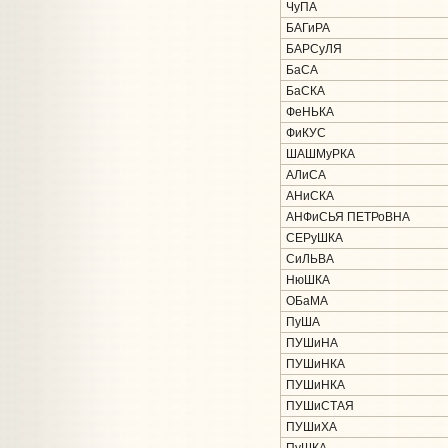
ЧуПА
БАГиРА
БАРСуЛЯ
БаСА
БаСКА
ФеНЬКА
ФиКУС
ШАШМуРКА
АЛиСА
АНиСКА
АНФиСЬЯ ПЕТРоВНА
СЕРуШКА
СиЛЬВА
НюШКА
ОБаМА
ПуША
ПУШиНА
ПУШиНКА
ПУШиНКА
ПУШиСТАЯ
ПУШиХА