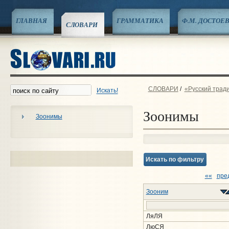
ГЛАВНАЯ
ГРАММАТИКА
Ф.М. ДОСТОЕ
СЛОВАРИ
СЛОВАРИ
/
«Русский трад
Искать!
Зоонимы
Зоонимы
Искать по фильтру
««
пре
Зооним
ЛяЛЯ
ЛюСЯ