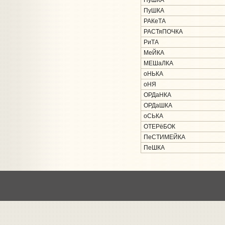
ПуШКА
ПуШКА
РАКеТА
РАСТяПОЧКА
РиТА
МеЙКА
МЕШаЛКА
оНЬКА
оНЯ
ОРДаНКА
ОРДаШКА
оСЬКА
ОТЕРёБОК
ПеСТИМЕЙКА
ПеШКА