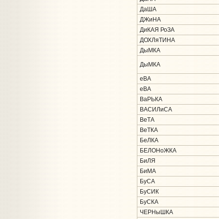
ДаША
ДЖиНА
ДиКАЯ РоЗА
ДОХЛяТИНА
ДыМКА
ДыМКА
еВА
еВА
ВаРЬКА
ВАСИЛиСА
ВеТА
ВеТКА
БеЛКА
БЕЛОНоЖКА
БиЛЯ
БиМА
БуСА
БуСИК
БуСКА
ЧЕРНыШКА