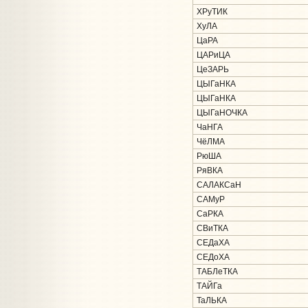
ХРуТИК
ХуЛА
ЦаРА
ЦАРиЦА
ЦеЗАРЬ
ЦЫГаНКА
ЦЫГаНКА
ЦЫГаНОЧКА
ЧаНГА
ЧёЛМА
РюША
РяВКА
САЛАКСаН
САМуР
СаРКА
СВиТКА
СЕДаХА
СЕДоХА
ТАБЛеТКА
ТАЙГа
ТаЛЬКА