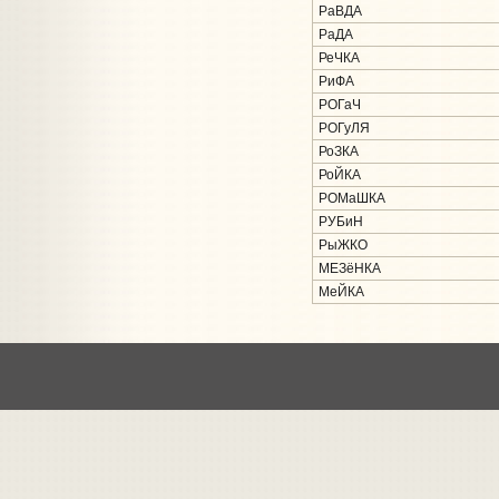
РаВДА
РаДА
РеЧКА
РиФА
РОГаЧ
РОГуЛЯ
РоЗКА
РоЙКА
РОМаШКА
РУБиН
РыЖКО
МЕЗёНКА
МеЙКА