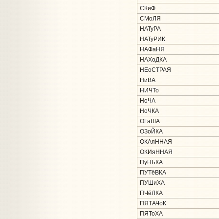
СКиФ
СМоЛЯ
НАТуРА
НАТуРИК
НАФаНЯ
НАХоДКА
НЕоСТРАЯ
НиВА
НИЧТо
НоЧА
НоЧКА
ОГаША
ОЗоЙКА
ОКАяННАЯ
ОКИяННАЯ
ПуНЬКА
ПУТёВКА
ПУШиХА
ПЧёЛКА
ПЯТАЧоК
ПЯТоХА