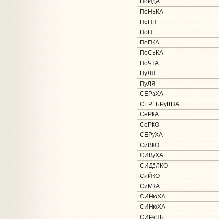
ПоЙДА
ПоНЬКА
ПоНЯ
ПоП
ПоПКА
ПоСЬКА
ПоЧТА
ПуЛЯ
ПуЛЯ
СЕРаХА
СЕРЕБРуШКА
СеРКА
СеРКО
СЕРуХА
СиВКО
СИВуХА
СИДёЛКО
СиЙКО
СиМКА
СИНюХА
СИНюХА
СИРеНЬ