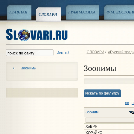
ГЛАВНАЯ
ГРАММАТИКА
Ф.М. ДОСТОЕ
СЛОВАРИ
СЛОВАРИ
/
«Русский трад
Искать!
Зоонимы
Зоонимы
Искать по фильтру
««
п
Зооним
ХоВРЯ
ХОРеЙКО