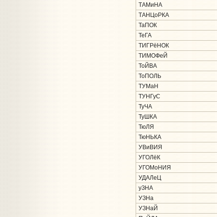
ТАМиНА
ТАНЦоРКА
ТаПОК
ТеГА
ТИГРёНОК
ТИМОФеЙ
ТоЙВА
ТоПОЛЬ
ТУМаН
ТУНГуС
ТуЧА
ТуШКА
ТюЛЯ
ТюНЬКА
УВиВИЯ
УГОЛёК
УГОМоНИЯ
УДАЛеЦ
уЗНА
УЗНа
УЗНаЙ