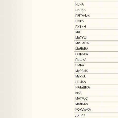
НоЧА
НоЧКА
ПЯТАЧоК
РиФА
РУБиН
МиГ
МиГУШ
МИЛёНА
МиЛЬВА
ОПРоХА
ПеШКА
ПИРаТ
МуРЗИК
МуРКА
НаЙКА
НАТаШКА
еВА
МАТРоС
МаЛЬКА
КОМЛюХА
ДУБоК