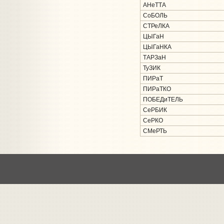
АНеТТА
СоБОЛЬ
СТРеЛКА
ЦЫГаН
ЦЫГаНКА
ТАРЗаН
ТуЗИК
ПИРаТ
ПИРаТКО
ПОБЕДиТЕЛЬ
СеРБИК
СеРКО
СМеРТЬ