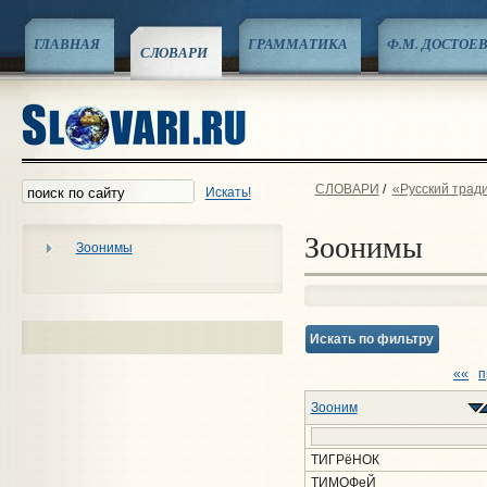
ГЛАВНАЯ
ГРАММАТИКА
Ф.М. ДОСТОЕ
СЛОВАРИ
СЛОВАРИ
/
«Русский трад
Искать!
Зоонимы
Зоонимы
Искать по фильтру
««
п
Зооним
ТИГРёНОК
ТИМОФеЙ