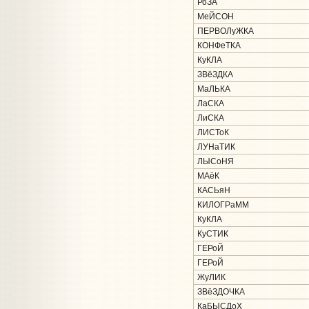
РоЗА
МеЙСОН
ПЕРВОЛуЖКА
КОНФеТКА
КуКЛА
ЗВёЗДКА
МаЛЬКА
ЛаСКА
ЛиСКА
ЛИСТоК
ЛУНаТИК
ЛЫСоНЯ
МАёК
КАСЬяН
КИЛОГРаММ
КуКЛА
КуСТИК
ГЕРоЙ
ГЕРоЙ
ЖуЛИК
ЗВёЗДОЧКА
КаБЫСДоХ