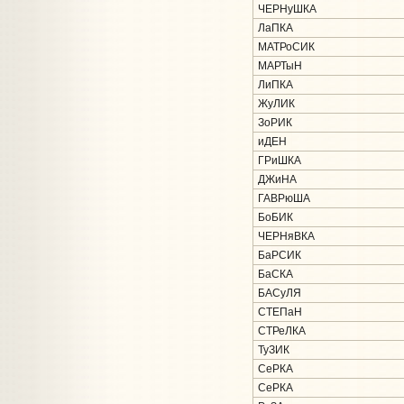
ЧЕРНуШКА
ЛаПКА
МАТРоСИК
МАРТыН
ЛиПКА
ЖуЛИК
ЗоРИК
иДЕН
ГРиШКА
ДЖиНА
ГАВРюША
БоБИК
ЧЕРНяВКА
БаРСИК
БаСКА
БАСуЛЯ
СТЕПаН
СТРеЛКА
ТуЗИК
СеРКА
СеРКА