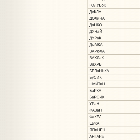
ГОЛУБоК
ДеКЛА
ДОЛиНА
ДоНКО
ДУНаЙ
ДУРаК
ДыМКА
ВАРюХА
ВАХЛаК
ВиХРЬ
БЕЛоНЬКА
БуСИК
ШАЙТаН
БаРКА
БаРСИК
УРаН
ФАЗаН
ФаКЕЛ
ЩуКА
ЯПоНЕЦ
АНГАРа