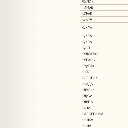
ЖуЛИК
ГИНоД
КУРоК
КуКЛА
КуКЛА
КуКЛА
КуКЛА
КуЗЯ
КУДЛаТКА
КУБаРЬ
КРуТИК
КоПА
КОЛОБоК
КоЙДА
КЛУБоК
КЛуБА
КЛёПА
КиЧА
КИЛОГРаММ
КеШКА
КеША