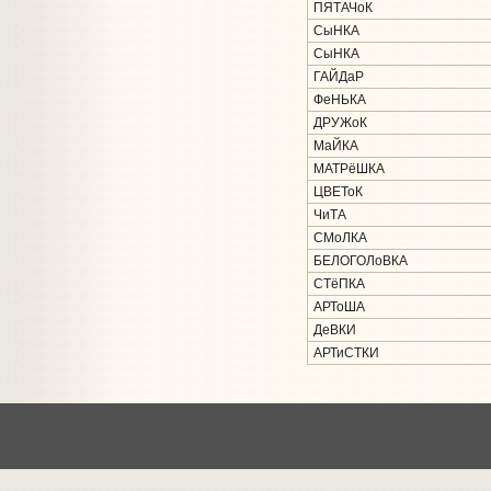
ПЯТАЧоК
СыНКА
СыНКА
ГАЙДаР
ФеНЬКА
ДРУЖоК
МаЙКА
МАТРёШКА
ЦВЕТоК
ЧиТА
СМоЛКА
БЕЛОГОЛоВКА
СТёПКА
АРТоША
ДеВКИ
АРТиСТКИ