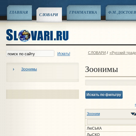
ГЛАВНАЯ
ГРАММАТИКА
Ф.М. ДОСТОЕ
СЛОВАРИ
СЛОВАРИ
/
«Русский трад
Искать!
Зоонимы
Зоонимы
Искать по фильтру
Зооним
ЛюСЬКА
ЛыСКО