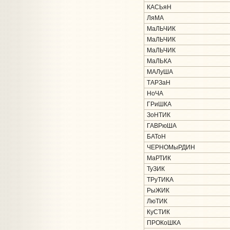
КАСЬяН
ЛяМА
МаЛЬЧИК
МаЛЬЧИК
МаЛЬЧИК
МаЛЬКА
МАЛуША
ТАРЗаН
НоЧА
ГРиШКА
ЗоНТИК
ГАВРюША
БАТоН
ЧЕРНОМыРДИН
МаРТИК
ТуЗИК
ТРуТИКА
РыЖИК
ЛюТИК
КуСТИК
ПРОКоШКА