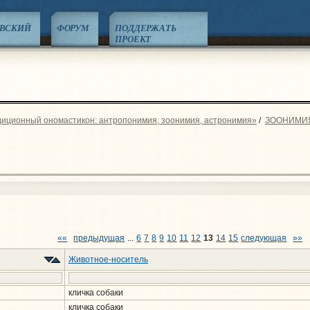
ЕВСКИЙ
ФОРУМ
ПОДДЕРЖАТЬ
ПРОЕКТ
диционный ономастикон: антропонимия, зоонимия, астронимия»
/
ЗООНИМИ
««
предыдущая
...
6
7
8
9
10
11
12
13
14
15
следующая
»»
Животное-носитель
кличка собаки
кличка собаки