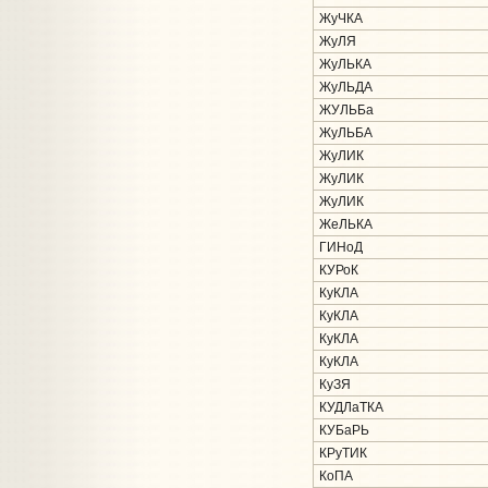
ЖуЧКА
ЖуЛЯ
ЖуЛЬКА
ЖуЛЬДА
ЖУЛЬБа
ЖуЛЬБА
ЖуЛИК
ЖуЛИК
ЖуЛИК
ЖеЛЬКА
ГИНоД
КУРоК
КуКЛА
КуКЛА
КуКЛА
КуКЛА
КуЗЯ
КУДЛаТКА
КУБаРЬ
КРуТИК
КоПА