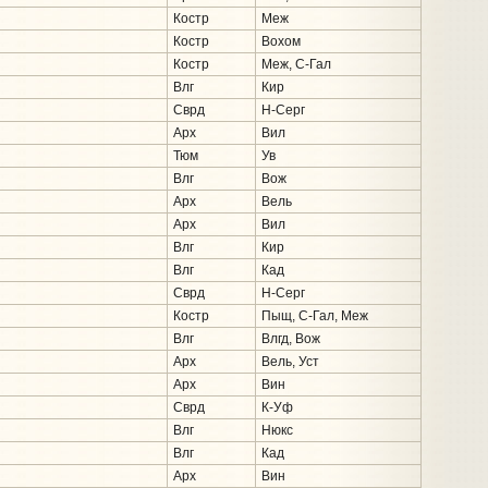
Костр
Меж
Костр
Вохом
Костр
Меж, С-Гал
Влг
Кир
Сврд
Н-Серг
Арх
Вил
Тюм
Ув
Влг
Вож
Арх
Вель
Арх
Вил
Влг
Кир
Влг
Кад
Сврд
Н-Серг
Костр
Пыщ, С-Гал, Меж
Влг
Влгд, Вож
Арх
Вель, Уст
Арх
Вин
Сврд
К-Уф
Влг
Нюкс
Влг
Кад
Арх
Вин