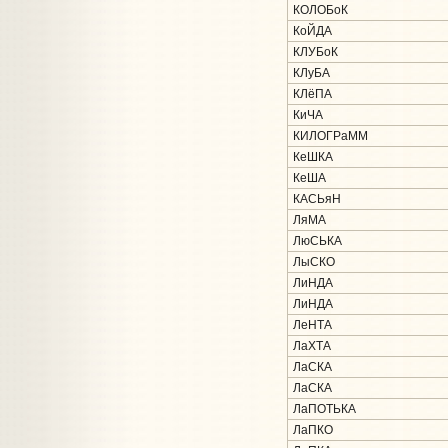
КОЛОБоК
КоЙДА
КЛУБоК
КЛуБА
КЛёПА
КиЧА
КИЛОГРаММ
КеШКА
КеША
КАСЬяН
ЛяМА
ЛюСЬКА
ЛыСКО
ЛиНДА
ЛиНДА
ЛеНТА
ЛаХТА
ЛаСКА
ЛаСКА
ЛаПОТЬКА
ЛаПКО