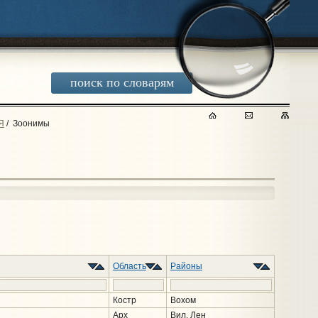
поиск по словарям
Я
/
Зоонимы
Область
Районы
Костр
Вохом
Арх
Вил, Лен