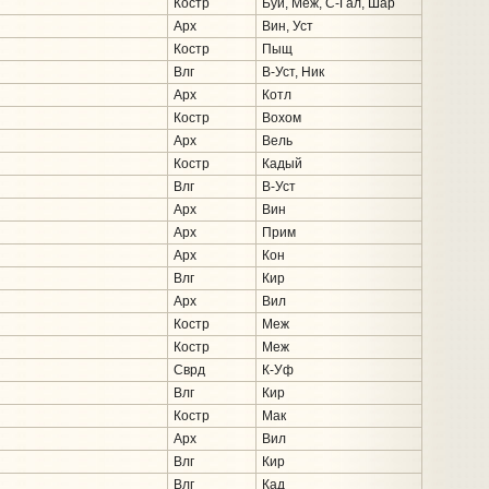
Костр
Буй, Меж, С-Гал, Шар
Арх
Вин, Уст
Костр
Пыщ
Влг
В-Уст, Ник
Арх
Котл
Костр
Вохом
Арх
Вель
Костр
Кадый
Влг
В-Уст
Арх
Вин
Арх
Прим
Арх
Кон
Влг
Кир
Арх
Вил
Костр
Меж
Костр
Меж
Сврд
К-Уф
Влг
Кир
Костр
Мак
Арх
Вил
Влг
Кир
Влг
Кад