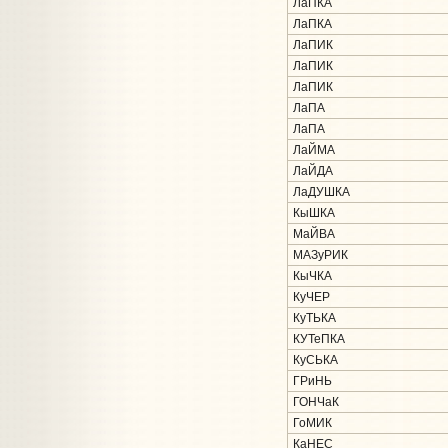
ЛаПКА
ЛаПКА
ЛаПИК
ЛаПИК
ЛаПИК
ЛаПА
ЛаПА
ЛаЙМА
ЛаЙДА
ЛаДУШКА
КыШКА
МаЙВА
МАЗуРИК
КыЧКА
КуЧЕР
КуТЬКА
КУТеПКА
КуСЬКА
ГРиНЬ
ГОНЧаК
ГоМИК
КаНЕС