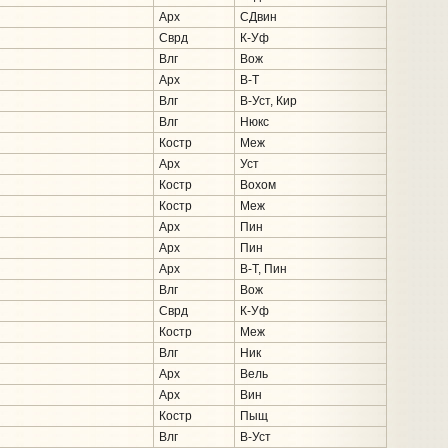
Арх
СДвин
Сврд
К-Уф
Влг
Вож
Арх
В-Т
Влг
В-Уст, Кир
Влг
Нюкс
Костр
Меж
Арх
Уст
Костр
Вохом
Костр
Меж
Арх
Пин
Арх
Пин
Арх
В-Т, Пин
Влг
Вож
Сврд
К-Уф
Костр
Меж
Влг
Ник
Арх
Вель
Арх
Вин
Костр
Пыщ
Влг
В-Уст