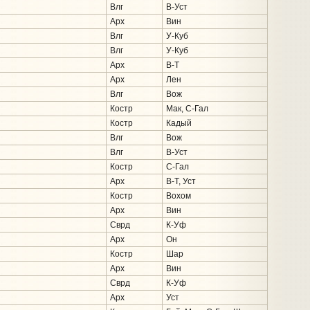
Влг
В-Уст
Арх
Вин
Влг
У-Куб
Влг
У-Куб
Арх
В-Т
Арх
Лен
Влг
Вож
Костр
Мак, С-Гал
Костр
Кадый
Влг
Вож
Влг
В-Уст
Костр
С-Гал
Арх
В-Т, Уст
Костр
Вохом
Арх
Вин
Сврд
К-Уф
Арх
Он
Костр
Шар
Арх
Вин
Сврд
К-Уф
Арх
Уст