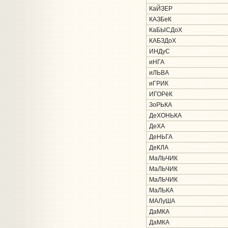
КаЙЗЕР
КАЗБеК
КаБЫСДоХ
КАБЗДоХ
ИНДуС
иНГА
иЛЬВА
иГРИК
ИГОРёК
ЗоРЬКА
ДеХОНЬКА
ДеХА
ДеНЬГА
ДеКЛА
МаЛЬЧИК
МаЛЬЧИК
МаЛЬЧИК
МаЛЬКА
МАЛуША
ДаМКА
ДаМКА