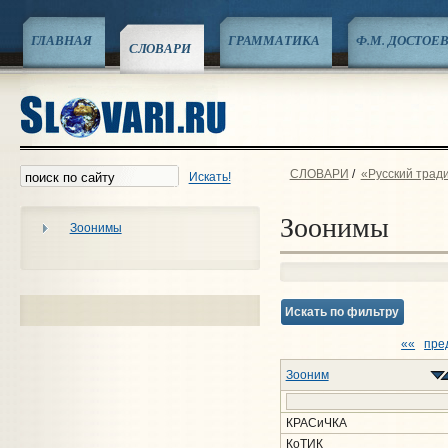
ГЛАВНАЯ
ГРАММАТИКА
Ф.М. ДОСТОЕ
СЛОВАРИ
СЛОВАРИ
/
«Русский трад
Искать!
Зоонимы
Зоонимы
Искать по фильтру
««
пре
Зооним
КРАСиЧКА
КоТИК