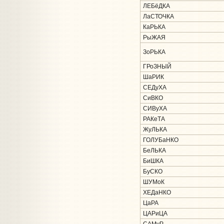
ЛЕБёДКА
ЛаСТОЧКА
КаРЬКА
РыЖАЯ
ЗоРЬКА
ГРоЗНЫЙ
ШаРИК
СЕДуХА
СиВКО
СИВуХА
РАКеТА
ЖуЛЬКА
ГОЛУБаНКО
БеЛЬКА
БиШКА
БуСКО
ШУМоК
ХЕДаНКО
ЦаРА
ЦАРиЦА