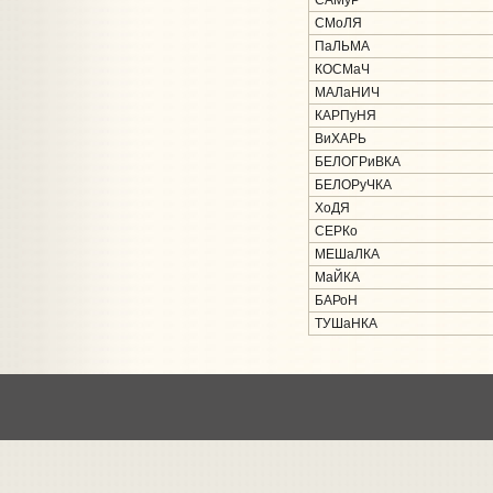
САМуР
СМоЛЯ
ПаЛЬМА
КОСМаЧ
МАЛаНИЧ
КАРПуНЯ
ВиХАРЬ
БЕЛОГРиВКА
БЕЛОРуЧКА
ХоДЯ
СЕРКо
МЕШаЛКА
МаЙКА
БАРоН
ТУШаНКА