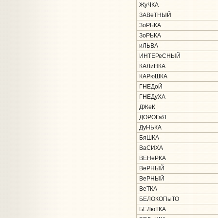
ЖуЧКА
ЗАВеТНЫЙ
ЗоРЬКА
ЗоРЬКА
иЛЬВА
ИНТЕРеСНЫЙ
КАЛиНКА
КАРюШКА
ГНЕДоЙ
ГНЕДуХА
ДЖеК
ДОРОГаЯ
ДуНЬКА
БяШКА
ВаСИХА
ВЕНеРКА
ВеРНЫЙ
ВеРНЫЙ
ВеТКА
БЕЛОКОПыТО
БЕЛюТКА