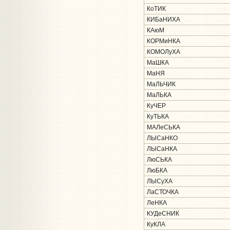
КоТИК
КИБаНИХА
КАюМ
КОРМиНКА
КОМОЛуХА
МаШКА
МаНЯ
МаЛЬЧИК
МаЛЬКА
КуЧЕР
КуТЬКА
МАЛеСЬКА
ЛЫСаНКО
ЛЫСаНКА
ЛюСЬКА
ЛюБКА
ЛЫСуХА
ЛаСТОЧКА
ЛеНКА
КУДеСНИК
КуКЛА