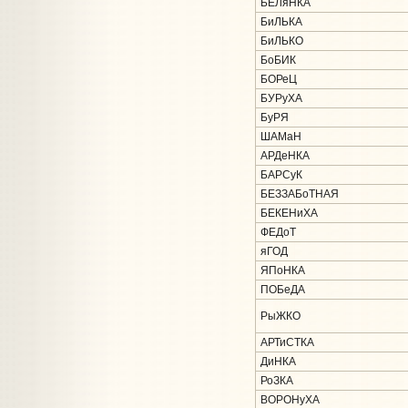
БЕЛяНКА
БиЛЬКА
БиЛЬКО
БоБИК
БОРеЦ
БУРуХА
БуРЯ
ШАМаН
АРДеНКА
БАРСуК
БЕЗЗАБоТНАЯ
БЕКЕНиХА
ФЕДоТ
яГОД
ЯПоНКА
ПОБеДА
РыЖКО
АРТиСТКА
ДиНКА
РоЗКА
ВОРОНуХА