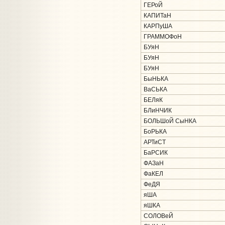
ГЕРоЙ
КАПИТаН
КАРПуША
ГРАММОФоН
БУяН
БУяН
БУяН
БыНЬКА
ВаСЬКА
БЕЛяК
БЛиНЧИК
БОЛЬШоЙ СыНКА
БоРЬКА
АРТиСТ
БаРСИК
ФАЗаН
ФаКЕЛ
ФеДЯ
яША
яШКА
СОЛОВеЙ