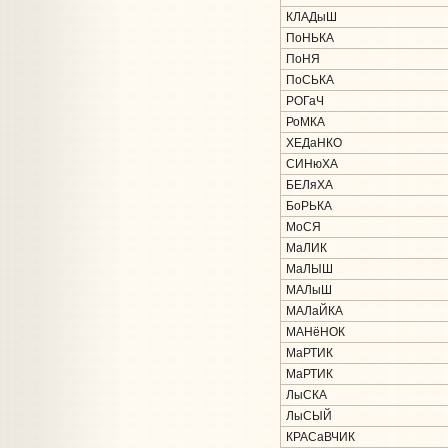
КЛАДыШ
ПоНЬКА
ПоНЯ
ПоСЬКА
РОГаЧ
РоМКА
ХЕДаНКО
СИНюХА
БЕЛяХА
БоРЬКА
МоСЯ
МаЛИК
МаЛЫШ
МАЛыШ
МАЛаЙКА
МАНёНОК
МаРТИК
МаРТИК
ЛыСКА
ЛыСЫЙ
КРАСаВЧИК