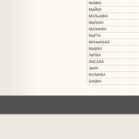
ФоМКА
МаЙКА
МАЛыШКА
МаЛЬКА
МАЛиНКА
МаРТА
МАНюНЬКА
МаШКА
ЛиПКА
ЛюСЬКА
ЗиНА
КАЛиНКА
БяШКА