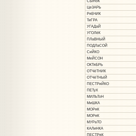
СЫНоК
ЦеЗАРЬ
РяБЧИК
ТиГРА
УГАДаЙ
УГОЛёК
ПЛаВНЫЙ
ПОДЛаСОЙ
СиЙКО
МеЙСОН
ОКТяБРЬ
ОТЧёТНИК
ОТЧёТНЫЙ
ПЕСТРиЙКО
ПЕТуХ
МИЛЬТоН
МиШКА
МОРяК
МОРяК
МУРаТО
КАЛиНКА
ПЕСТРяК