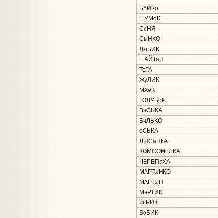
БУЙКо
ШУМоК
СеНЯ
СыНКО
ЛюБИК
ШАЙТаН
ТеГА
ЖуЛИК
МАёК
ГОЛУБоК
ВаСЬКА
БиЛЬКО
оСЬКА
ЛЫСаНКА
КОМСОМоЛКА
ЧЕРЕПаХА
МАРТыНКО
МАРТыН
МаРТИК
ЗоРИК
БоБИК