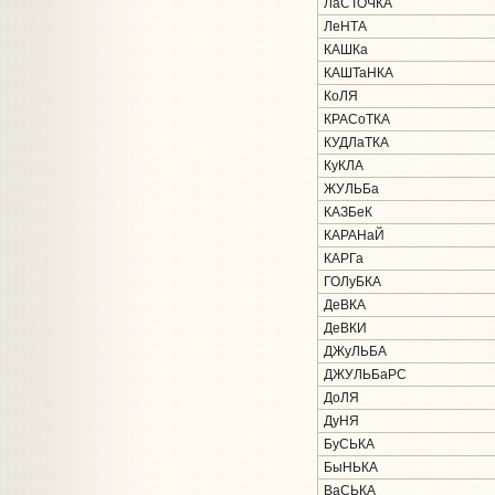
ЛаСТОЧКА
ЛеНТА
КАШКа
КАШТаНКА
КоЛЯ
КРАСоТКА
КУДЛаТКА
КуКЛА
ЖУЛЬБа
КАЗБеК
КАРАНаЙ
КАРГа
ГОЛуБКА
ДеВКА
ДеВКИ
ДЖуЛЬБА
ДЖУЛЬБаРС
ДоЛЯ
ДуНЯ
БуСЬКА
БыНЬКА
ВаСЬКА