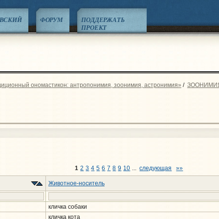
ЕВСКИЙ
ФОРУМ
ПОДДЕРЖАТЬ
ПРОЕКТ
диционный ономастикон: антропонимия, зоонимия, астронимия»
/
ЗООНИМИ
1
2
3
4
5
6
7
8
9
10
...
следующая
»»
Животное-носитель
кличка собаки
кличка кота