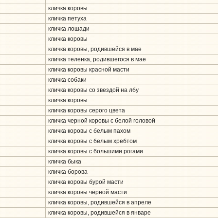
кличка коровы
кличка петуха
кличка лошади
кличка коровы
кличка коровы, родившейся в мае
кличка теленка, родившегося в мае
кличка коровы красной масти
кличка собаки
кличка коровы со звездой на лбу
кличка коровы
кличка коровы серого цвета
кличка черной коровы с белой головой
кличка коровы с белым пахом
кличка коровы с белым хребтом
кличка коровы с большими рогами
кличка быка
кличка борова
кличка коровы бурой масти
кличка коровы чёрной масти
кличка коровы, родившейся в апреле
кличка коровы, родившейся в январе