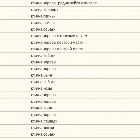
кличка коровы, родившейся в январе
кличка телёнка
кличка свиньи
кличка свиньи
кличка собаки
кличка коровы с красным пахом
кличка коровы пестрой масти
кличка коровы пестрой масти
кличка собаки
кличка коровы
кличка коровы
кличка быка
кличка собаки
кличка козы
кличка коровы
кличка коровы
кличка быка
кличка коровы
кличка лошади
кличка кошки
кличка собаки