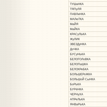
ТУШаНКА
ТЯПуЛЯ
ПАВЛиНКА
МАЛюТКА
МаЙЯ
МаЙКА
КРАСуЛЬКА
ЖуЛИК
ЗВЕЗДуНКА
ДоЧКА
БУСуНЬКА
БЕЛОГОЛоВКА
БЕЛОПаШКА
БЕЛОХРеБКА
БОЛЬШЕРоЖКА
БОЛЬШоЙ СыНКА
БоРЬКА
БУРёНКА
ЧЕРНуХА
АПРеЛЬКА
ЯНВаРЬКА