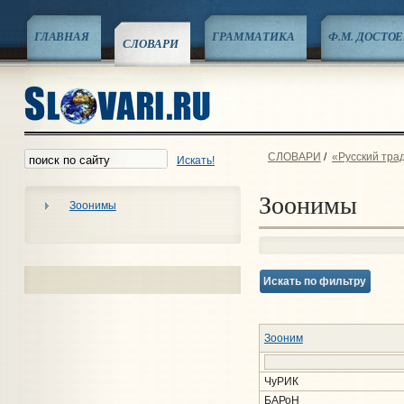
ГЛАВНАЯ
ГРАММАТИКА
Ф.М. ДОСТО
СЛОВАРИ
СЛОВАРИ
/
«Русский тра
Искать!
Зоонимы
Зоонимы
Искать по фильтру
Зооним
ЧуРИК
БАРоН