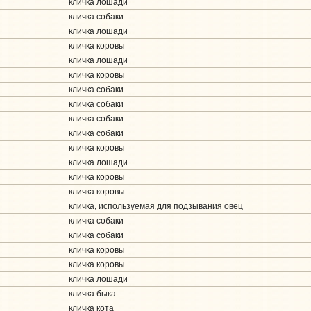
кличка лошади
кличка собаки
кличка лошади
кличка коровы
кличка лошади
кличка коровы
кличка собаки
кличка собаки
кличка собаки
кличка собаки
кличка коровы
кличка лошади
кличка коровы
кличка коровы
кличка, используемая для подзывания овец
кличка собаки
кличка собаки
кличка коровы
кличка коровы
кличка лошади
кличка быка
кличка кота