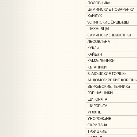
ПОЛОВНИКи
ЦиМИНСКИЕ ПОВАРёНКИ
ХаЙДУК
уСТИНСКИЕ ЁРШЕеДЫ
ШАХНоВЦЫ
СаМИНСКИЕ ШИЖЛЯКи
ЛЕСОВЛяНА
КУКЛи
КАЙБаН
КАМЗоЛЬНИКИ
КаТАНИКИ
ЗаМОШСКИЕ ГОРШКи
АНДОМОГоРСКИЕ КОРЮШ
ВЕРХоВСКИЕ ПЕЧНИКи
ГОРШеЧНИКИ
ЩИГОРяТА
ШИГОРяТА
УГЛяНЕ
УНОРОЖаНЕ
СКРИПАЧи
ТРоИЦКИЕ