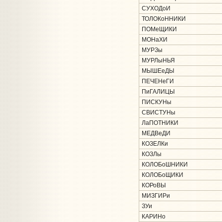
СУХОДоИ
ТОЛОКоННИКИ
ПОМеЩИКИ
МОНаХИ
МУРЗы
МУРЛыНЬЯ
МЫШЕеДЫ
ПЕЧЕНеГИ
ПиГАЛИЦЫ
ПИСКУНы
СВИСТУНы
ЛаПОТНИКИ
МЕДВеДИ
КОЗЕЛКи
КОЗЛы
КОЛОБоШНИКИ
КОЛОБоЩИКИ
КОРоВЫ
МИЗГИРи
ЗУи
КАРИНо