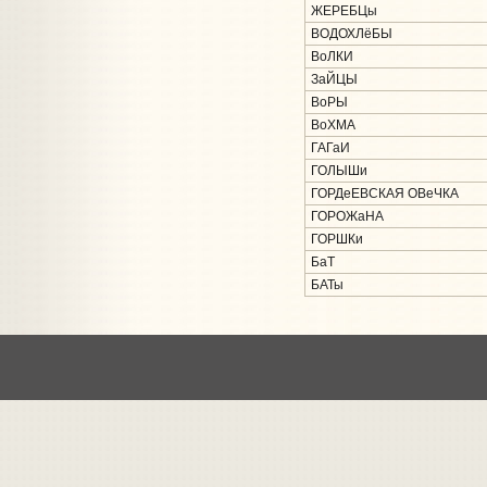
ЖЕРЕБЦы
ВОДОХЛёБЫ
ВоЛКИ
ЗаЙЦЫ
ВоРЫ
ВоХМА
ГАГаИ
ГОЛЫШи
ГОРДеЕВСКАЯ ОВеЧКА
ГОРОЖаНА
ГОРШКи
БаТ
БАТы