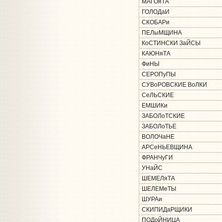
МАГОяТА
ГОЛОДаИ
СКОБАРи
ПЕЛыМЩИНА
КоСТИНСКИ ЗаЙСЫ
КАЮНяТА
ФиНЫ
СЕРОПуПЫ
СУВоРОВСКИЕ ВоЛКИ
СеЛЬСКИЕ
ЕМШИКи
ЗАБОЛоТСКИЕ
ЗАБОЛоТЬЕ
ВОЛОЧаНЕ
АРСеНЬЕВЩИНА
ФРАНЧуГИ
УНаЙС
ШЕМЕЛяТА
ШЕЛЕМеТЫ
ШУРАи
СКИПИДаРЩИКИ
ПОДоЙНИЦА