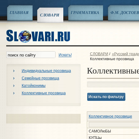
ГЛАВНАЯ
ГРАММАТИКА
Ф.М. ДОСТОЕ
СЛОВАРИ
СЛОВАРИ
/
«Русский трад
Искать!
Коллективные прозвища
Коллективны
Индивидуальные прозвища
Семейные прозвища
Катойконимы
Коллективные прозвища
Искать по фильтру
Коллективное прозвище
САМОЛюБЫ
КУПЦы