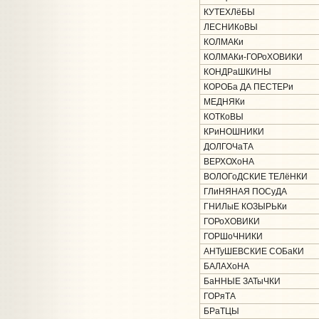
КУТЕХЛёБЫ
ЛЕСНИКоВЫ
КОЛМАКи
КОЛМАКи-ГОРоХОВИКИ
КОНДРаШКИНЫ
КОРОБа ДА ПЕСТЕРи
МЕДНЯКи
КОТКоВЫ
КРиНОШНИКИ
ДОЛГОЧаТА
ВЕРХОХоНА
ВОЛОГоДСКИЕ ТЕЛёНКИ
ГЛиНЯНАЯ ПОСуДА
ГНИЛыЕ КОЗЫРЬКи
ГОРоХОВИКИ
ГОРШоЧНИКИ
АНТуШЕВСКИЕ СОБаКИ
БАЛАХоНА
БаННЫЕ ЗАТыЧКИ
ГОРяТА
БРаТЦЫ