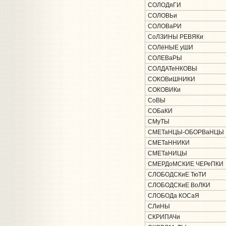
СОЛОДяГИ
СОЛОВЬи
СОЛОВаРИ
СоЛЗИНЫ РЕВЯКи
СОЛёНЫЕ уШИ
СОЛЕВаРЫ
СОЛДАТеНКОВЫ
СОКОВиШНИКИ
СОКОВИКи
СоВЫ
СОБаКИ
СМуТЫ
СМЕТаНЦЫ-ОБОРВаНЦЫ
СМЕТаННИКИ
СМЕТаНИЦЫ
СМЕРДоМСКИЕ ЧЕРеПКИ
СЛОБОДСКиЕ ТюТИ
СЛОБОДСКиЕ ВоЛКИ
СЛОБОДа КОСаЯ
СЛиНЫ
СКРИПАЧи