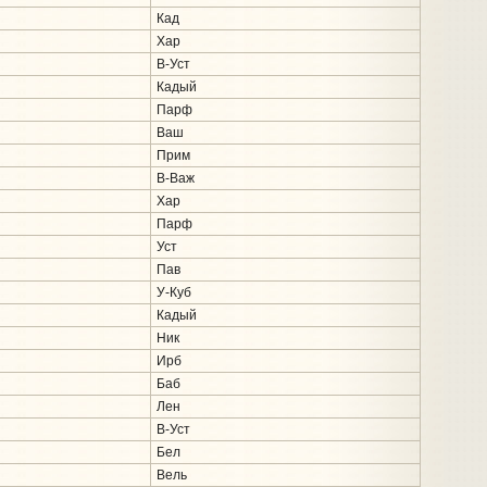
Кад
Хар
В-Уст
Кадый
Парф
Ваш
Прим
В-Важ
Хар
Парф
Уст
Пав
У-Куб
Кадый
Ник
Ирб
Баб
Лен
В-Уст
Бел
Вель