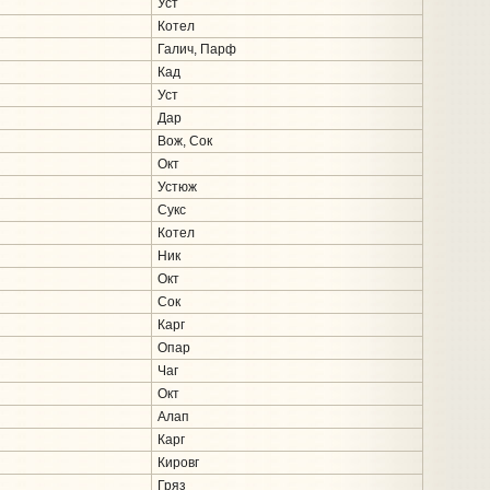
Уст
Котел
Галич, Парф
Кад
Уст
Дар
Вож, Сок
Окт
Устюж
Сукс
Котел
Ник
Окт
Сок
Карг
Опар
Чаг
Окт
Алап
Карг
Кировг
Гряз