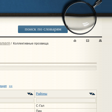
поиск по словарям
НИМИЯ
/
Коллективные прозвища
ющая
»»
Районы
С-Гал
Пин