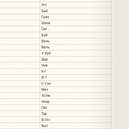
Уст
Баб
Гряз
Шенк
Окт
Буй
Вель
Вель
У-Куб
Дар
Ник
К-Г
В-Т
С-Гал
Мез
Холм
Некр
Окт
Тур
В-Уст
Выт