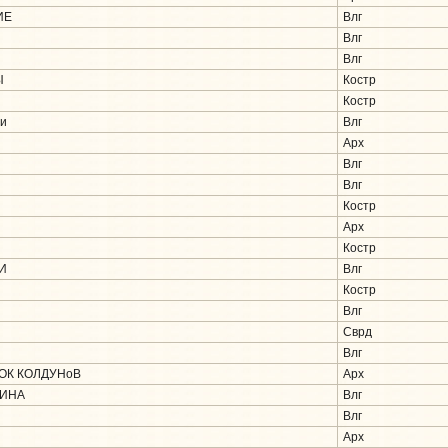
ИЕ
Влг
Влг
Влг
Ы
Костр
Костр
и
Влг
Арх
Влг
Влг
Костр
Арх
Костр
И
Влг
Костр
Влг
Сврд
Влг
ОК КОЛДУНоВ
Арх
ЧИНА
Влг
Влг
Арх