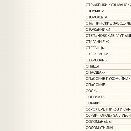
СТРиЖЕНКИ КУЗЬМиНСК
СТОУМяТА
СТОРОЖаТА
СТоЛПИНСКИЕ ЗАВОДиЛ
СТОЖаРНИКИ
СТЕПаНОВСКИЕ ГЛУПЫШ
СТёГАНЫЕ Ж...
СТЁГАНЦы
СТЕГаЕВСКИЕ
СТАРОВеРЫ
СПиЦЫ
СПАСЩАКи
СПаССКИЕ РУКОМоЙНИК
СПаССКИЕ
СОСКи
СОРОЧаТА
СОРоКИ
СоРОК ЕРЕТНИКоВ И СоР
СоРВИ ГОЛОВа ЗАГЛУБо
СОЛОМиНЬЦЫ
СОЛОМаТНИКИ