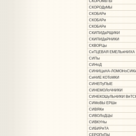
СКОРОМаТЫ
СКОРОДуМЫ
СКОБАРи
СКОБАРи
СКОБАРи
СКИПИДаРЩИКИ
СКИПИДаРНИКИ
СКВОРЦы
СиТЦЕВАЯ ЕМЕЛЬяНИХА
СИПы
СИНоД
СИНИЦаНА-ЛОМОНоСИК
СиНИЕ КОТоМКИ
СИНЕПуПЫЕ
СИНЕМОЛоЧНИКИ
СИНЕКОШуЛЬНИКИ ВяТС
СИМоВЫ ЕРШи
СИВЯКи
СИВОЛоДЦЫ
СИВКУНы
СИБИРяТА
СЕРОПуПЫ