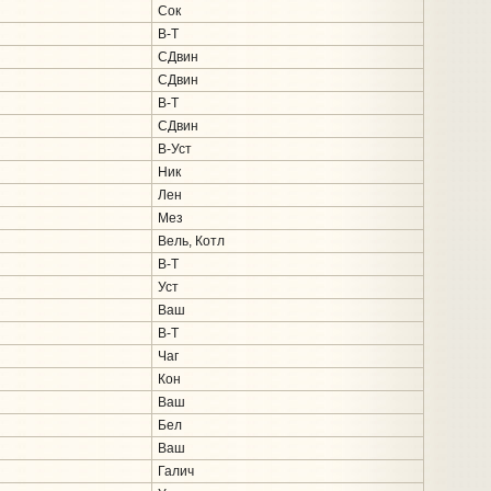
Сок
В-Т
СДвин
СДвин
В-Т
СДвин
В-Уст
Ник
Лен
Мез
Вель, Котл
В-Т
Уст
Ваш
В-Т
Чаг
Кон
Ваш
Бел
Ваш
Галич