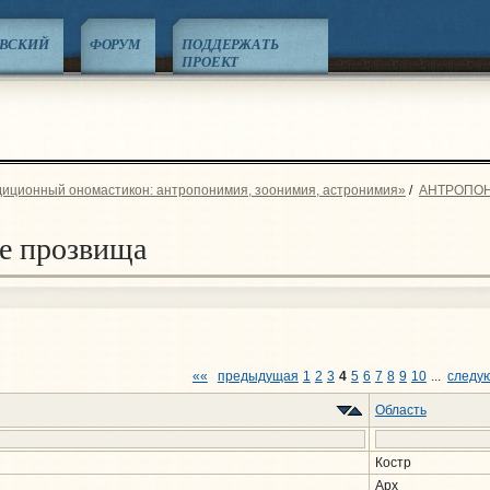
ЕВСКИЙ
ФОРУМ
ПОДДЕРЖАТЬ
ПРОЕКТ
диционный ономастикон: антропонимия, зоонимия, астронимия»
/
АНТРОПО
е прозвища
««
предыдущая
1
2
3
4
5
6
7
8
9
10
...
следу
Область
Костр
Арх