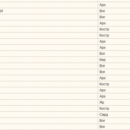
Арх
КИ
Влг
Влг
Арх
Костр
Костр
Арх
Арх
Влг
Кир
Влг
Влг
Арх
Костр
Арх
Арх
Яр
Костр
Сврд
Влг
Влг