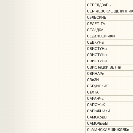
СЕРЕДДВоРЫ
СЕРГеЕВСКИЕ ЩЕТиННИ
СеЛЬСКИЕ
СЕЛЕТяТА
СЕЛёДКА
СЕДеЛОШНИКИ
СЕВКУНы
СВИСТУНы
СВИСТУНы
СВИСТУНы
СВИСТеЦКИ ВЕТНи
СВИНАРи
СВиЗИ
СБРуЙСКИЕ
СаХТА
САРАНЧа
САПОЖоК
САПоЖНИКИ
САМОХоДЫ
САМОЛюБЫ
СаМИНСКИЕ ШИЖЛЯКи