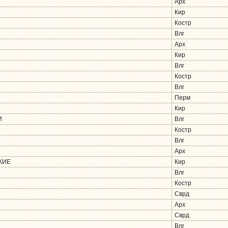
Арх
Кир
Костр
Влг
Арх
Кир
Влг
Костр
Влг
Перм
Кир
И
Влг
Костр
Влг
Арх
КИЕ
Кир
Влг
Костр
Сврд
Арх
Сврд
Влг