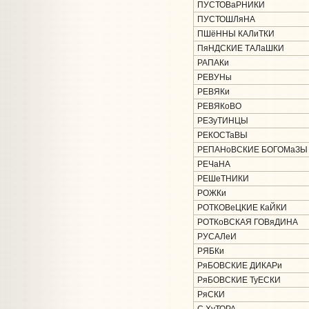
ПУСТОВаРНИКИ
ПУСТОШЛяНА
ПШёННЫ КАЛиТКИ
ПяНДСКИЕ ТАЛаШКИ
РАПАКи
РЕВУНы
РЕВЯКи
РЕВЯКоВО
РЕЗуТИНЦЫ
РЕКОСТаВЫ
РЕПАНоВСКИЕ БОГОМаЗЫ
РЕЧаНА
РЕШеТНИКИ
РОЖКи
РОТКОВеЦКИЕ КаЙКИ
РОТКоВСКАЯ ГОВяДИНА
РУСАЛеИ
РЯБКи
РяБОВСКИЕ ДИКАРи
РяБОВСКИЕ ТуЕСКИ
РяСКИ