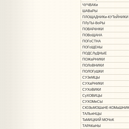
ЧУЧВАКи
ШАВаРЫ
ПЛОЩАДНИКи-КУТеЙНИКИ
ПЛуТЫ-ВоРЫ
ПОВАРёНКИ
ПОВоЩАНА
ПОГоСТНА
ПОГоЩЕНЫ
ПОДСЛуДНЫЕ
ПОЖаРНИКИ
ПОЛоВНИКИ
ПОЛОГуШКИ
СУЗеМЦЫ
СУХаРНИКИ
СУХоВИКИ
СуХОВИЦЫ
СУХОМеСЫ
СЮЗЬМОШаНЕ-КОМаШНИ
ТАЛЬяНЦЫ
ТаМИЦКИЙ МОЧоК
ТАРАКаНЫ