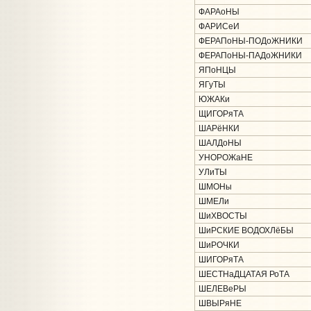
ФАРАоНЫ
ФАРИСеИ
ФЕРАПоНЫ-ПОДоЖНИКИ
ФЕРАПоНЫ-ПАДоЖНИКИ
ЯПоНЦЫ
ЯГуТЫ
ЮЖАКи
ЩИГОРяТА
ШАРёНКИ
ШАЛДоНЫ
УНОРОЖаНЕ
УЛиТЫ
ШМОНы
ШМЕЛи
ШиХВОСТЫ
ШиРСКИЕ ВОДОХЛёБЫ
ШиРОЧКИ
ШИГОРяТА
ШЕСТНаДЦАТАЯ РоТА
ШЕЛЕВеРЫ
ШВЫРяНЕ