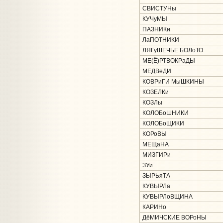
СВИСТУНы
КУЧуМЫ
ПАЗНИКи
ЛаПОТНИКИ
ЛЯГуШЕЧЬЕ БОЛоТО
МЕ(Ё)РТВОКРаДЫ
МЕДВеДИ
КОВРиГИ МыШКИНЫ
КОЗЕЛКи
КОЗЛы
КОЛОБоШНИКИ
КОЛОБоЩИКИ
КОРоВЫ
МЕЩаНА
МИЗГИРи
ЗУи
ЗЫРЬяТА
КУВЫРЛа
КУВЫРЛоВЩИНА
КАРИНо
ДёМИЧСКИЕ ВОРоНЫ