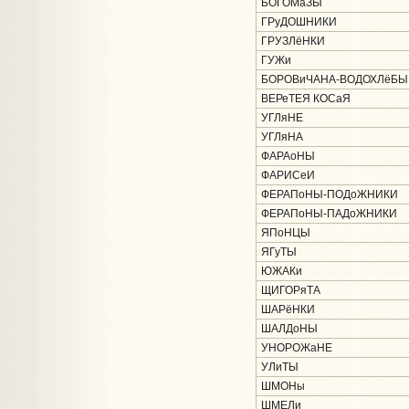
БОГОМаЗЫ
ГРуДОШНИКИ
ГРУЗЛёНКИ
ГУЖи
БОРОВиЧАНА-ВОДОХЛёБЫ
ВЕРеТЕЯ КОСаЯ
УГЛяНЕ
УГЛяНА
ФАРАоНЫ
ФАРИСеИ
ФЕРАПоНЫ-ПОДоЖНИКИ
ФЕРАПоНЫ-ПАДоЖНИКИ
ЯПоНЦЫ
ЯГуТЫ
ЮЖАКи
ЩИГОРяТА
ШАРёНКИ
ШАЛДоНЫ
УНОРОЖаНЕ
УЛиТЫ
ШМОНы
ШМЕЛи