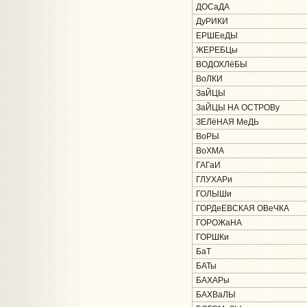
ДОСаДА
ДуРИКИ
ЕРШЕеДЫ
ЖЕРЕБЦы
ВОДОХЛёБЫ
ВоЛКИ
ЗаЙЦЫ
ЗаЙЦЫ НА ОСТРОВу
ЗЕЛёНАЯ МеДЬ
ВоРЫ
ВоХМА
ГАГаИ
ГЛУХАРи
ГОЛЫШи
ГОРДеЕВСКАЯ ОВеЧКА
ГОРОЖаНА
ГОРШКи
БаТ
БАТы
БАХАРы
БАХВаЛЫ