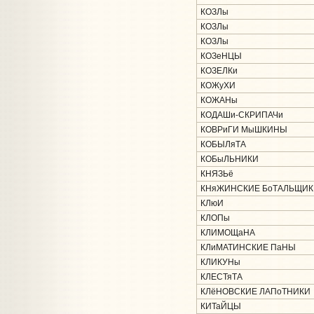
КОЗЛы
КОЗЛы
КОЗЛы
КОЗеНЦЫ
КОЗЕЛКи
КОЖуХИ
КОЖАНы
КОДАШи-СКРИПАЧи
КОВРиГИ МыШКИНЫ
КОБЫЛяТА
КОБыЛЬНИКИ
КНЯЗЬё
КНяЖИНСКИЕ БоТАЛЬЩИК
КЛюИ
КЛОПы
КЛИМОЩаНА
КЛиМАТИНСКИЕ ПаНЫ
КЛИКУНы
КЛЕСТяТА
КЛёНОВСКИЕ ЛАПоТНИКИ
КИТаЙЦЫ