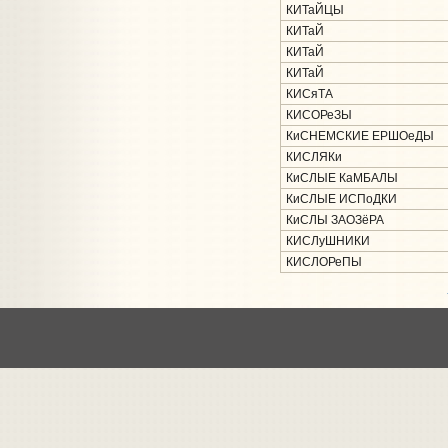
КИТаЙЦЫ
КИТаЙ
КИТаЙ
КИТаЙ
КИСяТА
КИСОРеЗЫ
КиСНЕМСКИЕ ЕРШОеДЫ
КИСЛЯКи
КиСЛЫЕ КаМБАЛЫ
КиСЛЫЕ ИСПоДКИ
КиСЛЫ ЗАОЗёРА
КИСЛуШНИКИ
КИСЛОРеПЫ