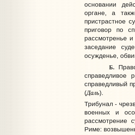
основании дей
органе, а так
пристрастное су
приговор по сп
рассмотренье и 
заседание суде
осужденье, обви
Б.
Прав
справедливое р
справедливый пр
Даль
(
).
Трибунал - чре
военных и осо
рассмотрение с
Риме: возвышенн