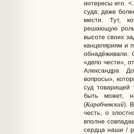
интересы его. <
суда; даже боле
мести. Тут, к
решающую роль
высоте своих за
канцеляриям и 
обнадёживали. 
«дело чести», о
Александра До
вопросы», котор
суд товарищей 
быть может, н
Карабчевский
(
). 
честь, о злостн
вполне совпадае
сердца наши / р