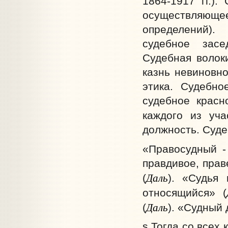
1864-1917 гг.).
осуществляюще
определений).
судебное засе
Судебная волок
казнь невиновн
этика. Судебно
судебное красн
каждого из уча
должность. Суде
«Правосудный -
правдивое, прав
Даль
(
). «Судья 
относящийся» (
Даль
(
). «Судный 
s Тогда со всех