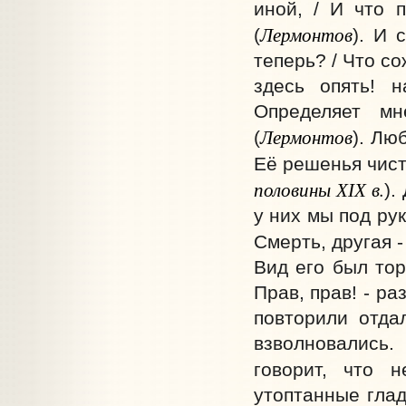
иной, / И что 
Лермонтов
(
). И 
теперь? / Что со
здесь опять! н
Определяет мн
Лермонтов
(
). Лю
Её решенья чист
половины ХІХ в.
).
у них мы под рук
Смерть, другая -
Вид его был тор
Прав, прав! - р
повторили отда
взволновались.
говорит, что н
утоптанные глад