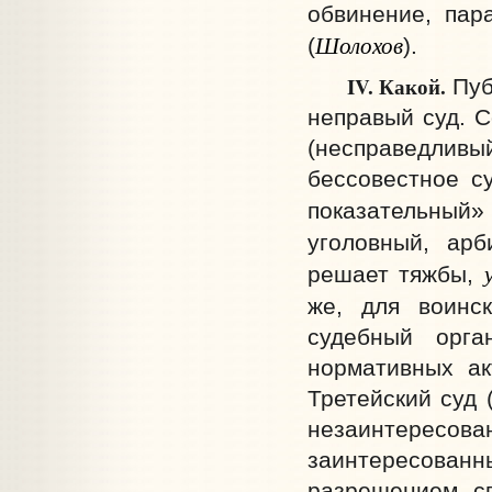
обвинение, пар
Шолохов
(
).
IV. Какой.
Пуб
неправый суд. С
(несправедли
бессовестное с
показательный
уголовный, арб
решает тяжбы,
же, для воинс
судебный орга
нормативных ак
Третейский суд 
незаинтере
заинтересованн
разрешением сп