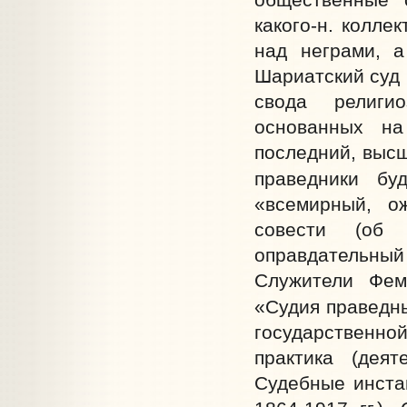
какого-н. колле
над неграми, а
Шариатский суд 
свода религи
основанных на
последний, высш
праведники бу
«всемирный, о
совести (об 
оправдательный
Служители Фем
«Судия праведны
государственно
практика (деят
Судебные инста