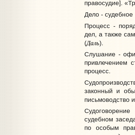
правосудие]. «Т
Дело - судебное
Процесс - поря
дел, а также са
Даль
(
).
Слушание - офи
привлечением с
процесс.
Судопроизводств
законный и обы
письмоводство и
Судоговорение
судебном заседа
по особым пра