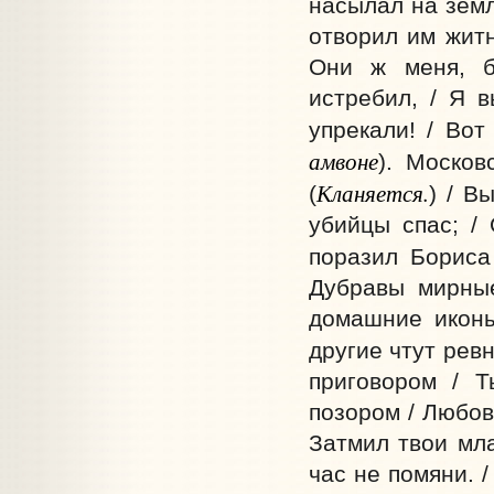
насылал на земл
отворил им житн
Они ж меня, б
истребил, / Я 
упрекали! / Во
амвоне
). Москов
Кланяется.
(
) / В
убийцы спас; /
поразил Бориса
Дубравы мирные
домашние иконы
другие чтут ревн
приговором / Т
позором / Любовь
Затмил твои мла
час не помяни. 