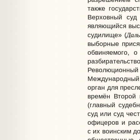
также государс
Верховный суд 
являющийся высш
Дал
судилище» (
выборные прися
обвиняемого, о
разбирательс
Революционный
Международный 
орган для пресл
времён Второй 
(главный судеб
суд или суд чес
офицеров и рас
с их воинским д
общественные 