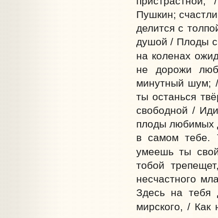
пристрастной, 
Пушкин; счастлив
делится с толпо
душой / Плоды с
на коленах ожид
не дорожи люб
минутный шум; /
ты останься твё
свободной / Иди
плоды любимых д
в самом тебе. 
умеешь ты свой
тобой трепещет
несчастного мла
Здесь на тебя 
мирского, / Как