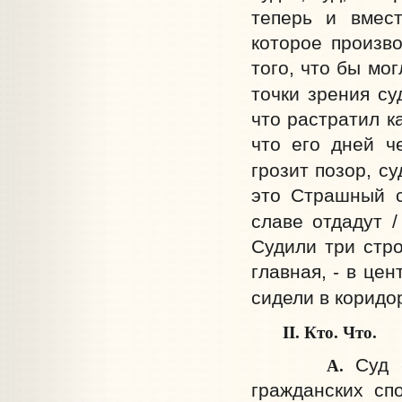
теперь и вмес
которое произв
того, что бы мог
точки зрения су
что растратил к
что его дней че
грозит позор, су
это Страшный с
славе отдадут /
Судили три стро
главная, - в це
сидели в коридор
II. Кто. Что
.
А.
Суд 
гражданских сп