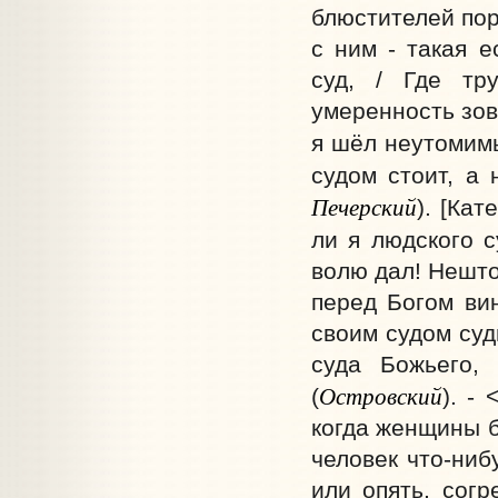
блюстителей поря
с ним - такая е
суд, / Где тр
умеренность зов
я шёл неутомим
судом стоит, а
Печерский
). [Ка
ли я людского с
волю дал! Нешто
перед Богом вин
своим судом суд
суда Божьего,
Островский
(
). -
когда женщины б
человек что-ниб
или опять, согр