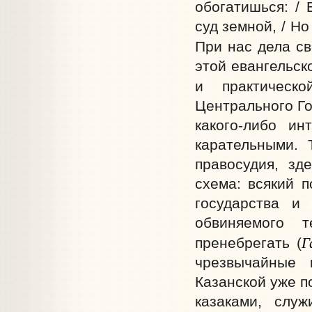
обогатишься: / 
суд земной, / Но
При нас дела св
этой евангельск
и практическо
Центрального Го
какого-либо и
карательными. 
правосудия, зд
схема: всякий 
государства и
обвиняемого 
Г
пренебрегать (
чрезвычайные 
Казанской уже п
казаками, слу