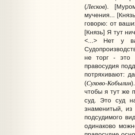
Лесков
(
). [Муро
мучения... [Княз
говорю: от ваши
[Князь] Я тут нич
<...> Нет у 
Судопроизводств
не торг - это
правосудия подде
потряхивают: да
Сухово-Кобылин
(
)
чтобы я тут же 
суд. Это суд н
знаменитый, из 
подсудимого ви
одинаково можн
правосудие осно