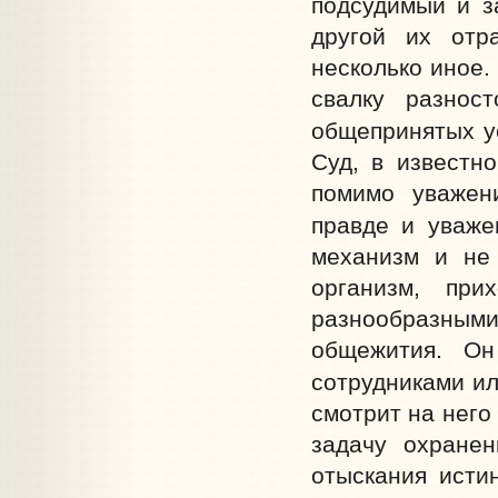
подсудимый и з
другой их отр
несколько иное.
свалку разнос
общепринятых у
Суд, в известн
помимо уважен
правде и уваже
механизм и не
организм, при
разнообразным
общежития. Он
сотрудниками ил
смотрит на него
задачу охране
отыскания исти