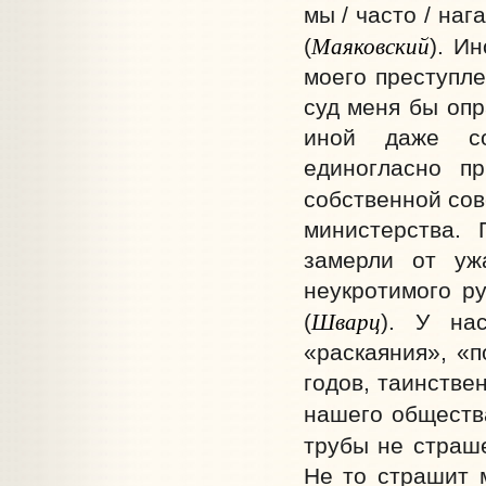
мы / часто / на
Маяковский
(
). И
моего преступле
суд меня бы опр
иной даже со
единогласно п
собственной сов
министерства.
замерли от уж
неукротимого ру
Шварц
(
). У на
«раскаяния», «п
годов, таинстве
нашего обществ
трубы не страше
Не то страшит м