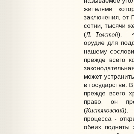
называемое угол
жителями кото
заключения, от 
сотни, тысячи ж
Л. Толстой
(
). -
орудие для под
нашему сослови
прежде всего ко
законодательна
может устранить
в государстве. 
прежде всего х
право, он пр
Кистяковский
(
).
процесса - отк
обеих подняты 