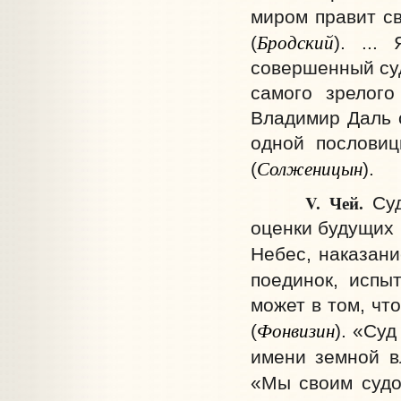
миром правит св
Бродский
(
). ...
совершенный суд
самого зрелог
Владимир Даль 
одной пословиц
Солженицын
(
).
V. Чей.
Су
оценки будущих 
Небес, наказани
поединок, испыт
может в том, чт
Фонвизин
(
). «Суд
имени земной в
«Мы своим судо