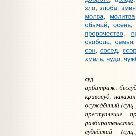
зло
,
злоба
,
змея
молва
,
молитва
обычай
,
осень
пророчество
,
п
свобода
,
семья
сон
,
сосед
,
ссо
хмель
,
чудо
,
чуж
суд
арбитраж, бессудь
кривосуд, наказан
осуждённый (сущ.)
преступление, п
разбирательство,
судейский (сущ