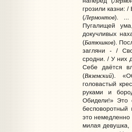
Лермо
наперёд (
грозили казни: 
Лермонтов
(
). .
Пугалищей ума
докучливых наха
Батюшков
(
). Пос
загляни - / С
сродни. / У них 
Себе даётся вл
Вяземский
(
). «О
головастый крес
руками и боро
Обидели!» Это 
бесповоротный 
это немедленно 
милая девушка, 