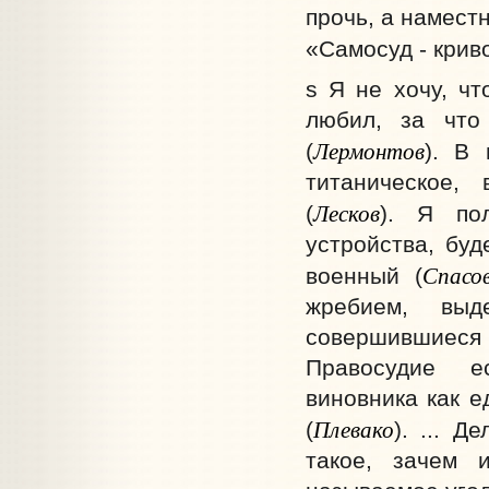
прочь, а наместн
«Самосуд - криво
s Я не хочу, чт
любил, за что
Лермонтов
(
). В
титаническое,
Лесков
(
). Я пол
устройства, буд
Спасо
военный (
жребием, выд
совершившиеся 
Правосудие е
виновника как е
Плевако
(
). ... 
такое, зачем 