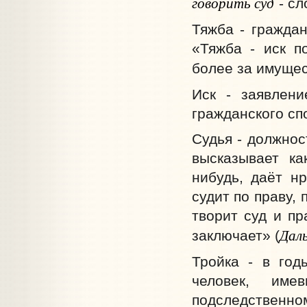
говорить суд
- с
Тяжба - граждан
«Тяжба - иск п
более за имущес
Иск - заявлени
гражданского сп
Судья - должнос
высказывает ка
нибудь, даёт н
судит по праву, 
творит суд и пр
Дал
заключает» (
Тройка - в год
человек, име
подследственно