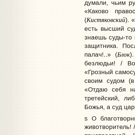
думали, чьим р
«Каково право
Кистяковский
(
). 
есть высший су
знаешь суды-то 
защитника. Пос
Блок
палач!..» (
)
безлюдьи! / В
«Грозный самос
своим судом (в
«Отдаю себя н
третейский, ли
Божья, а суд цар
s О благотворн
животворитель! 