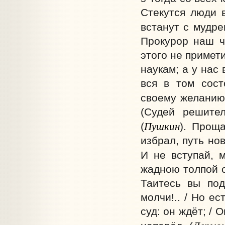
Стекутся люди 
встанут с мудре
Прокурор наш ч
этого не примети
наукам; а у нас 
вся в том сост
своему желанию
(Судей решител
Пушкин
(
). Прощ
избрал, путь но
И не вступай, 
жадною толпой с
Таитесь вы под
молчи!.. / Но е
суд: он ждёт; / 