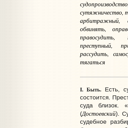
судопроизводст
сутяжничество, т
арбитражный, в
обвинять, опра
правосудить, п
преступный, пр
рассудить, самос
тягаться
I. Быть.
Есть, су
состоится. Прес
суда близок. 
Достоевский
(
). 
судебное разби