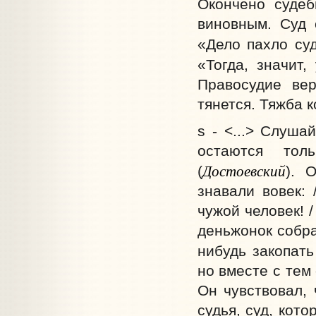
Окончено судеб
виновным. Суд 
«Дело пахло су
«Тогда, значит,
Правосудие вер
тянется. Тяжба 
s - <...> Слуша
остаются тол
Достоевский
(
). 
знавали вовек: 
чужой человек! /
деньжонок собра
нибудь закопать
но вместе с тем
Он чувствовал, 
судья, суд, кот