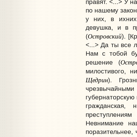
правят. <...> У 
по нашему закон
у них, в ихних
девушка, и в п
Островский
(
). [
<...> Да ты все
Нам с тобой бу
Остр
решение (
милостивого, н
Щедрин
). Гроз
чрезвычайны
губернаторскую 
гражданская,
преступления
Невнимание на
поразительнее,