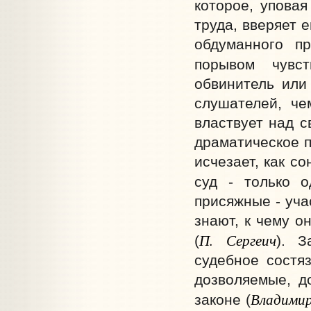
которое, уповая
труда, вверяет 
обдуманного п
порывом чувс
обвинитель или
слушателей, че
властвует над с
драматическое п
исчезает, как с
суд - только 
присяжные - уча
знают, к чему о
П. Сергеич
(
). З
судебное состяз
дозволяемые, д
Владими
законе (