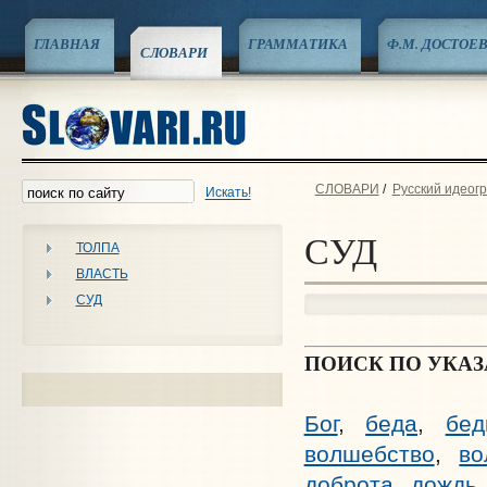
ГЛАВНАЯ
ГРАММАТИКА
Ф.М. ДОСТОЕ
СЛОВАРИ
СЛОВАРИ
/
Русский идеог
Искать!
СУД
ТОЛПА
ВЛАСТЬ
СУД
ПОИСК ПО УКА
Бог
,
беда
,
бед
волшебство
,
во
доброта
,
дождь