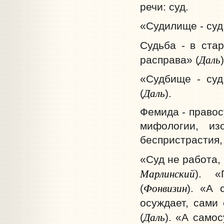
речи: суд.
«Судилище - суд,
Судьба -
в стар
Даль
расправа» (
)
«Судбище - суд
Даль
(
).
Фемида - правос
мифологии, из
беспристрастия, 
«Суд не работа,
Марлинский
). «
Фонвизин
(
). «А 
осуждает, сами
Даль
(
). «А самос