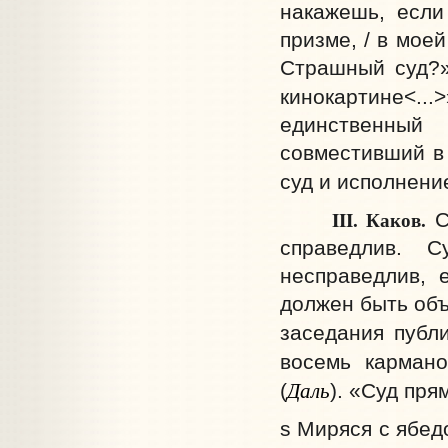
накажешь, если
призме, / в моей
Страшный суд?» 
кинокартине<...
единственный
совместивший в 
суд и исполнен
III. Каков.
С
справедлив. 
несправедлив, 
должен быть объ
заседания публ
восемь кармано
Даль
(
). «Суд пря
s Миряся с ябед