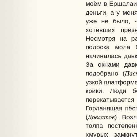
моём в Ершалаим
деньги, а у меня
уже не было, 
хотевших приз
Несмотря на р
полоска мола 
начиналась давк
За окнами давк
Пас
подобрано (
узкой платформе
крики. Люди б
перекатывается
Горланящая пёс
Довлатов
(
). Воз
толпа постепен
хмурых замкну