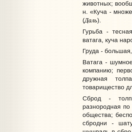
животных; вообщ
н. «Куча - множе
Даль
(
).
Гурьба - тесна
ватага, куча нар
Груда - большая
Ватага - шумно
компанию; перв
дружная толп
товарищество для
Сброд - толп
разнородная по
общества; беспо
сбродни - шат
шушваль в сброд