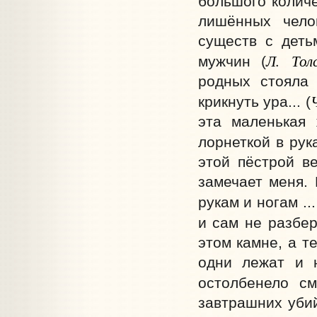
большого количе
лишённых челов
существ с деть
Л. Тол
мужчин (
родных стояла 
крикнуть ура... (
эта маленькая 
лорнеткой в рука
этой пёстрой в
замечает меня.
рукам и ногам ...
и сам не разбер
этом камне, а т
одни лежат и н
остолбенело см
завтрашних убий