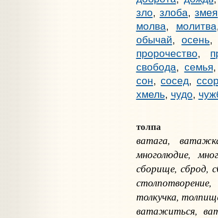
зло
,
злоба
,
змея
молва
,
молитва
обычай
,
осень
пророчество
,
п
свобода
,
семья
сон
,
сосед
,
ссо
хмель
,
чудо
,
чуж
толпа
ватага, ватажка
многолюдие, мно
сборище, сброд, с
столпотворение,
толкучка, толпища
ватажиться, ват