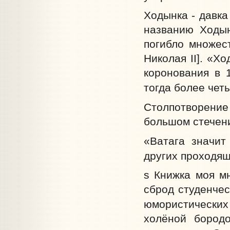
Ходынка - давка
названию Ходын
погибло множес
Николая II]. «Х
коронования в 1
тогда более чет
Столпотворение 
большом стечен
«Ватага значит
других проходящ
s Книжка моя мн
сброд студенче
юмористических
холёной бородо