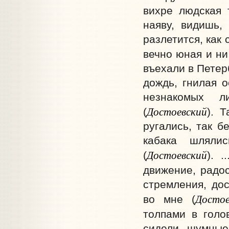
вихре людская 
наяву, видишь,
разлетится, как
вечно юная и ни 
въехали в Петерб
дождь, гнилая о
незнакомых ли
Достоевский
(
). 
ругались, так б
кабака шляли
Достоевский
(
). 
движение, радос
стремления, до
Достое
во мне (
толпами в голо
сидели шумные