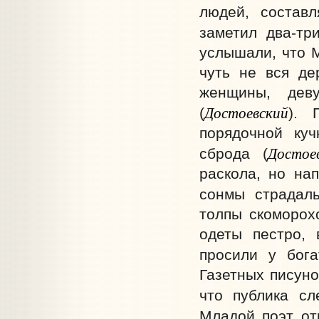
людей, состав
заметил два-три
услышали, что М
чуть не вся де
женщины, дев
Достоевский
(
). 
порядочной куч
Достое
сброда (
раскола, но на
сонмы страдаль
толпы скоморох
одеты пестро,
просили у бога
Газетных писуно
что публика сле
Младой поэт отв