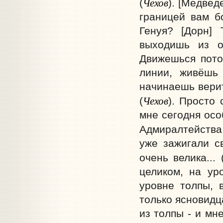
Чехов
(
). [Медвед
границей вам б
Генуя? [Дорн] 
выходишь из о
Движешься пото
линии, живёшь
начинаешь верит
Чехов
(
). Просто 
мне сегодня осо
Адмиралтейства, 
уже зажигали с
очень велика... 
целиком, на ур
уровне толпы, в
только ясновидца 
из толпы - и мн