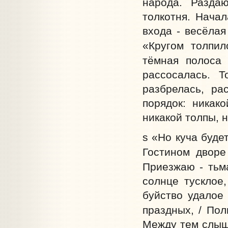
народа. Раздаю
толкотня. Начал
входа - весёлая
«Кругом толпил
тёмная полоса 
рассосалась. Т
разбрелась, ра
порядок: никак
никакой толпы, н
s «Но куча будет
Гостином дворе
Приезжаю - тьма
солнце тусклое,
буйство удалое 
праздных, / Пол
Между тем слыши