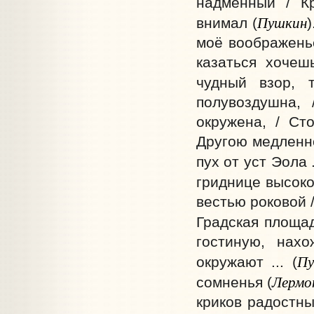
надменный / К
Пушкин
внимал (
моё воображенье
казаться хочеш
чудный взор, 
полувоздушна,
окружена, / Ст
Другою медленно 
пух от уст Эола ..
гриднице высоко
вестью роковой 
Градская площадь
гостиную, нах
Пу
окружают ... (
Лермо
сомненья (
криков радостны