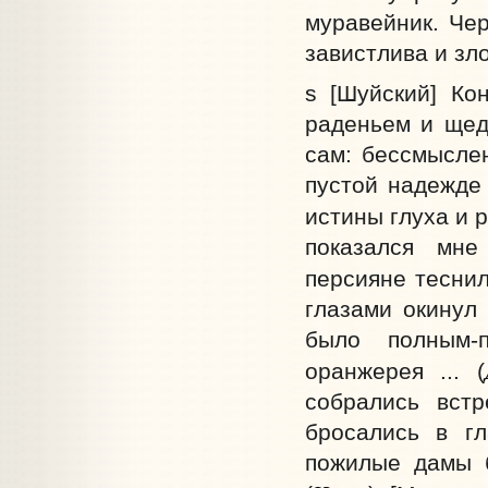
муравейник. Чер
завистлива и зл
s [Шуйский] Ко
раденьем и щед
сам: бессмыслен
пустой надежде
истины глуха и р
показался мне
персияне тесни
глазами окинул 
было полным-
оранжерея ... (
собрались встр
бросались в гл
пожилые дамы 