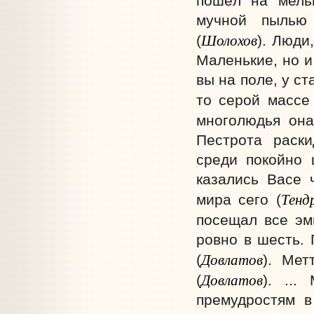
пошёл на мельн
мучной пылью 
Шолохов
(
). Люди
Маленькие, но и
вы на поле, у ст
то серой массе
многолюдья она
Пестрота раск
среди покойно 
казались Васе 
Тенд
мира сего (
посещал все эм
ровно в шесть.
Довлатов
(
). Мет
Довлатов
(
). ...
премудростям в