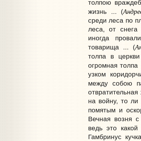
толпою враждеб
Андре
жизнь ... (
среди леса по п
леса, от снега
иногда провал
А
товарища ... (
толпа в церкви
огромная толпа
узком коридорч
между собою па
отвратительная 
на войну, то ли
помятым и оско
Вечная возня с
ведь это какой 
Гамбринус кучка