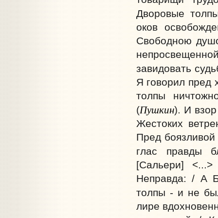
Дворовые толпы
оков освобожде
Свободною душо
непросвещенной
завидовать судь
Я говорил пред 
толпы ничтожн
Пушкин
(
). И взо
Жестоких ветрен
Пред боязливой 
глас правды б
[Сальери] <...
Неправда: / А 
толпы - и не бы
лире вдохновенн