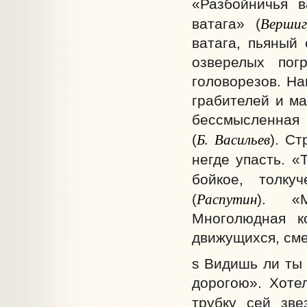
«Разбойничья в
Вершиг
ватага» (
ватага, пьяный
озверелых пог
головорезов. На
грабителей и ма
бессмысленная 
Б. Васильев
(
). Ст
негде упасть. «
бойкое, толку
Распутин
(
). «М
Многолюдная к
движущихся, см
s Видишь ли ты
дорогою». Хоте
трубку сей зве