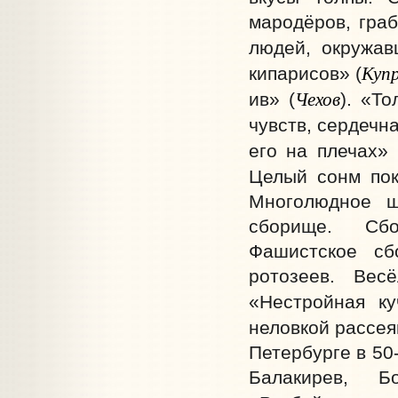
мародёров, граб
людей, окружав
Куп
кипарисов» (
Чехов
ив» (
). «Т
чувств, сердечн
его на плечах» 
Целый сонм пок
Многолюдное ш
сборище. Сбо
Фашистское сб
ротозеев. Вес
«Нестройная ку
неловкой рассея
Петербурге в 50-
Балакирев, Бо