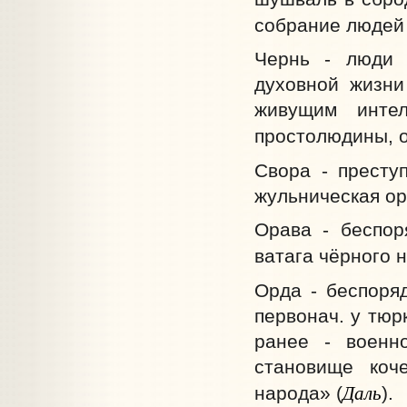
собрание людей
Чернь - люди 
духовной жизни
живущим интел
простолюдины, о
Свора - преступ
жульническая ор
Орава - беспор
ватага чёрного 
Орда - беспоря
первонач. у тюр
ранее - военно
становище коче
Даль
народа» (
).