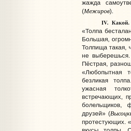
жажда самоутв
Межиров
(
).
IV. Какой.
«Толпа бесталан
Большая, огромн
Толпища такая, 
не выберешься.
Пёстрая, разнош
«Любопытная т
безликая толпа
ужасная толк
встречающих, п
болельщиков, 
Высоцк
друзей» (
протестующих. «
вкусы толпы. 