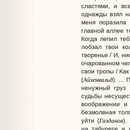
сластями, и вс
однажды взял на
меня поразила 
главной аллее т
Когда лепил теб
лобзал твои ко
творенье / И, н
очарованном чел
свои тропы / Ка
Айхенвальд
(
). ..
ненужный груз 
судьбы несущес
воображении и 
безмолвная тол
Газданов
уйти (
).
на табурете и 