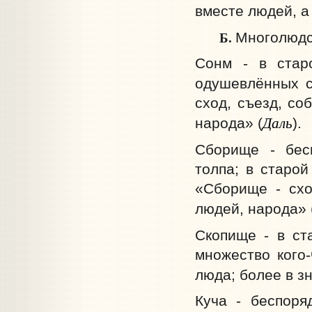
вместе людей, а 
Б.
Многолюдс
Сонм - в стар
одушевлённых с
сход, съезд, со
Даль
народа» (
).
Сборище - бес
толпа; в старой
«Сборище - схо
людей, народа» 
Скопище - в ст
множество кого-
люда; более в з
Куча - беспоря