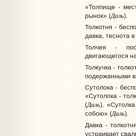
«Толпище - мест
Даль
рынок» (
).
Толкотня - бесп
давка, теснота в
Толчея - пос
двигающегося на
Толкучка - толко
подержанными ве
Сутолока - бесп
«Сутолока - тол
Даль
(
). «Сутолк
Даль
собою» (
).
Давка - толкотн
устраивает свалк