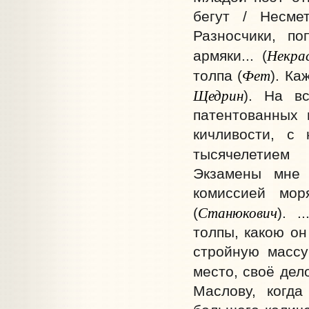
бегут / Несме
Разносчики, по
Некра
армяки... (
Фет
толпа (
). Ка
Щедрин
). На в
патентованных 
кичливости, с
тысячелетием 
Экзамены мне 
комиссией мор
Станюкович
(
). .
толпы, какою он
стройную массу
место, своё дело.
Маслову, когд