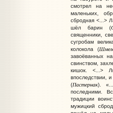
смотрел на не
маленьких, об
сбродная <...> 
шёл барин (
священники, св
сугробам велик
Шмел
колокола (
завоёванных на
свинством, захл
кишок. <...> 
впоследствии, и
Пастернак
(
). «.
последними. В
традиции воинс
мужицкий сброд