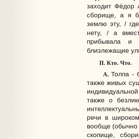
заходит Фёдор А
сборище, а я б
землю эту, / гд
нету, / а вмес
прибывала и 
близлежащие ули
II. Кто. Что.
А.
Толпа -
также живых сущ
индивидуальной 
также о безлик
интеллектуальн
речи в широком
вообще (обычно 
скопище, сбор