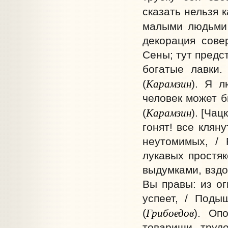
сказать нельзя к
малыми людьми 
декорация сове
Сены; тут предс
богатые лавки.
Карамзин
(
). Я л
человек может б
Карамзин
(
). [Чац
гонят! все клян
неутомимых, / 
лукавых простяк
выдумками, вздо
Вы правы: из ог
успеет, / Поды
Грибоедов
(
). Оп
товарищи труд