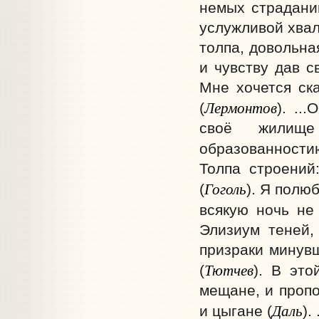
немых страданий
услужливой хвал
толпа, довольна
и чувству дав с
Мне хочется ска
Лермонтов
(
). ..
своё жилище
образованност
Толпа строений:
Гоголь
(
). Я полю
всякую ночь не 
Элизиум теней,
призраки минувш
Тютчев
(
). В эт
мещане, и пропо
Даль
и цыгане (
).