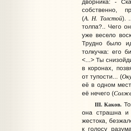
дворника: - Ск
собственно, п
А. Н. Толстой
(
).
толпа?.. Чего о
уже весело вос
Трудно было и
толкучка: его б
<...> Ты снизойд
в коронах, поз
Ок
от тупости... (
её в одном мест
Солже
её нечего (
III. Каков.
Тол
она страшна и 
жестока, безжал
к голосу разум