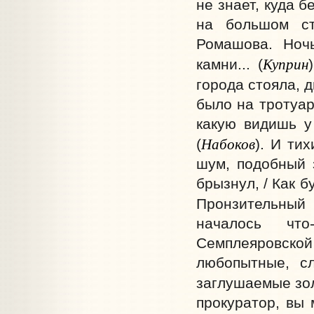
не знает, куда бе
на большом ст
Ромашова. Ночь
Куприн
камни... (
города стояла, д
было на тротуар
какую видишь у
Набоков
(
). И тих
шум, подобный з
брызнул, / Как б
Пронзительный 
началось что
Семплеяровск
любопытные, с
заглушаемые зол
прокуратор, вы 