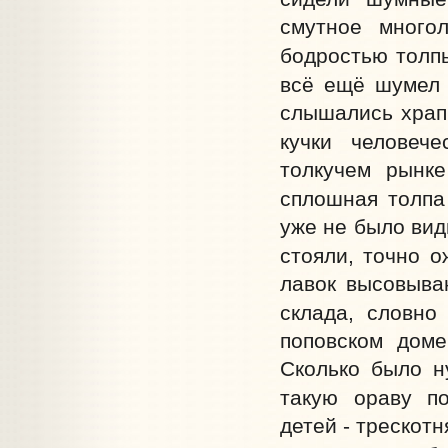
смутное много
бодростью толпы 
всё ещё шумел 
слышались храп
кучки человеч
толкучем рынке
сплошная толпа
уже не было вид
стояли, точно о
лавок высовыва
склада, словно
поповском доме
Сколько было н
такую ораву п
детей - трескотн