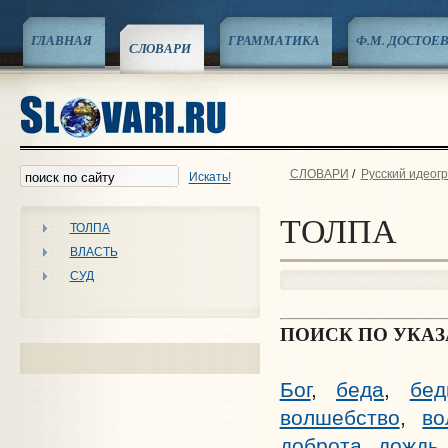
ГЛАВНАЯ
ГРАММАТИКА
Ф.М. ДОСТОЕ
СЛОВАРИ
СЛОВАРИ
/
Русский идеог
Искать!
ТОЛПА
ТОЛПА
ВЛАСТЬ
СУД
ПОИСК ПО УКА
Бог
,
беда
,
бед
волшебство
,
во
доброта
,
дождь