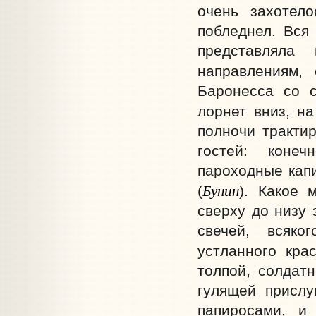
очень захотело
побледнел. Вся
представляла
направлениям, 
Баронесса со 
лорнет вниз, н
полночи трактир
гостей: конеч
пароходные капи
Бунин
(
). Какое 
сверху до низу 
свечей, всяко
устланного кра
толпой, солдат
гулящей прислу
папиросами, и