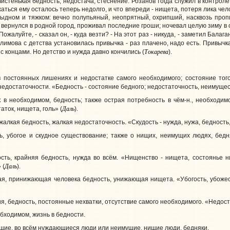
чистенькая бедность, недостача, стеснение. Розанов тогда служил в контроле
жаться ему осталось теперь недолго, и что впереди - нищета, потеря лика че
тыдном и тяжком: вечно полупьяный, неопрятный, охрипший, насквозь проп
: вернулся в родной город, проживал последние гроши; ночевал целую зиму в
- Пожалуйте, - сказал он, - куда везти? - На этот раз - никуда, - заметил Бал
У Климова с детства установилась привычка - раз плачено, надо есть. Привыч
Токарева
 с концами. Но детство и нужда давно кончились (
).
в постоянных лишениях и недостатке самого необходимого; состояние того
едостаточности. «Бедность - состояние бедного; недостаточность, неимуществ
 в необходимом, бедность; также острая потребность в чём-н., необходимос
Даль
аток, нищета, голь» (
).
 жалкая бедность, жалкая недостаточность. «Скудость - нужда, нужа, бедность
, убогое и скудное существование; также о нищих, неимущих людях, бедня
сть, крайняя бедность, нужда во всём. «Нищенство - нищета, состоянье н
Даль
 (
).
кая, принижающая человека бедность, унижающая нищета. «Убогость, убожест
я, бедность, постоянные нехватки, отсутствие самого необходимого. «Недоста
бходимом, жизнь в бедности.
щие, во всём нуждающиеся люди или неимущие, нищие люди, бедняки.