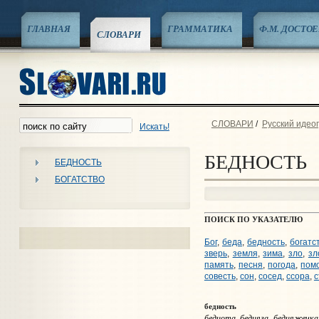
ГЛАВНАЯ
ГРАММАТИКА
Ф.М. ДОСТО
СЛОВАРИ
СЛОВАРИ
/
Русский идео
Искать!
БЕДНОСТЬ
БЕДНОСТЬ
БОГАТСТВО
ПОИСК ПО УКАЗАТЕЛЮ
Бог
,
беда
,
бедность
,
богатс
зверь
,
земля
,
зима
,
зло
,
зл
память
,
песня
,
погода
,
пом
совесть
,
сон
,
сосед
,
ссора
,
с
бедность
беднота, бедняга, бедняжечка,