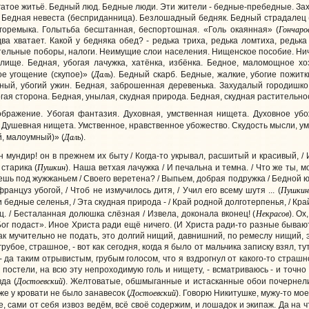
огатое житьё. Бедный люд. Бедные люди. Эти жители - бедные-пребедные. За
. Бедная невеста (бесприданница). Безлошадный бедняк. Бедный страдалец
Гончаро
оремыка. Голытьба бесштанная, беспортошная. «Голь окаянная» (
а хватает. Какой у бедняка обед? - редька триха, редька ломтиха, редька 
тельные поборы, налоги. Неимущие слои населения. Нищенское пособие. Ничт
лище. Бедная, убогая лачужка, хатёнка, избёнка. Бедное, маломощное хоз
Даль
е угощение (скупое)» (
). Бедный скарб. Бедные, жалкие, убогие пожит
ный, убогий ужин. Бедная, заброшенная деревенька. Захудалый городишко
гая сторона. Бедная, унылая, скудная природа. Бедная, скудная растительнос
оображение. Убогая фантазия. Духовная, умственная нищета. Духовное убо
 Душевная нищета. Умственное, нравственное убожество. Скудость мысли, ума
Даль
й, малоумный)» (
).
ин мундир! он в прежнем их быту / Когда-то укрывал, расшитый и красивый, / 
Пушкин
 старика (
). Наша ветхая лачужка / И печальна и темна. / Что же ты, м
лешь под жужжаньем / Своего веретена? / Выпьем, добрая подружка / Бедной юн
Пушкин
 француз убогой, / Чтоб не измучилось дитя, / Учил его всему шутя ... (
ти бедные селенья, / Эта скудная природа - / Край родной долготерпенья, / Кра
Некрасов
ц. / Бесталанная долюшка слёзная / Извела, доконала вконец! (
). О
«Бог подаст». Иное Христа ради ещё ничего. (И Христа ради-то разные бываю
к мучительно не подать, это долгий нищий, давнишний, по ремеслу нищий, э
убое, страшное, - вот как сегодня, когда я было от мальчика записку взял, тут
- да таким отрывистым, грубым голосом, что я вздрогнул от какого-то страшно
постели, на всю эту непроходимую голь и нищету, - всматриваюсь - и точно
Достоевский
да (
). Желтоватые, обшмыганные и истасканные обои почернели 
Достоевский
е у кровати не было занавесок (
). Говорю Никитушке, мужу-то мое
, сами от себя извоз ведём, всё своё содержим, и лошадок и экипаж. Да на ч