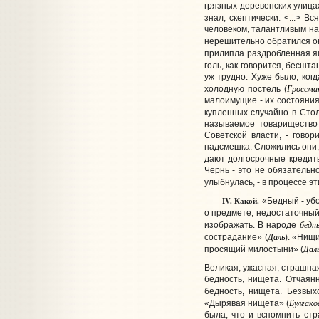
грязных деревенских улица
знал, скептически. <...> 
человеком, талантливым нач
нерешительно обратился он
прилипла раздробленная я
голь, как говорится, бесшта
уж трудно. Хуже было, когд
Гроссма
холодную постель (
малоимущие - их состояния 
купленных случайно в Сто
называемое товарищество 
Советской власти, - говор
надсмешка. Сложились они, 
дают долгосрочные кредиты 
Чернь - это не обязательн
улыбнулась, - в процессе 
IV. Какой.
«Бедный - убо
о предмете, недостаточны
бедн
изображать. В народе
Даль
сострадание» (
). «Нищ
Дал
просящий милостыни» (
Великая, ужасная, страшна
бедность, нищета. Отчаян
бедность, нищета. Безвых
Булгако
«Дырявая нищета» (
была, что и вспомнить ст