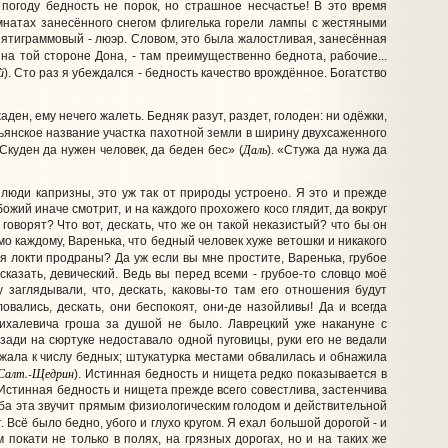
погоду бедность не порок, но страшное несчастье! В это время
омнатах занесённого снегом флигелька горели лампы с жестяными
ятиграммовый - люэр. Словом, это была жалостливая, занесённая
- на той стороне Дона, - там преимущественно беднота, рабочие...
й
). Сто раз я убеждался - бедность качество врождённое. Богатство
ден, ему нечего жалеть. Бедняк разут, раздет, голоден: ни одёжки,
ьянское название участка пахотной земли в ширину двухсаженного
Даль
«Скуден да нужен человек, да беден бес» (
). «Стужа да нужа да
 люди капризны, это уж так от природы устроено. Я это и прежде
ожий иначе смотрит, и на каждого прохожего косо глядит, да вокруг
говорят? Что вот, дескать, что же он такой неказистый? что бы он
домо каждому, Варенька, что бедный человек хуже ветошки и никакого
еня локти продраны? Да уж если вы мне простите, Варенька, грубое
 сказать, девический. Ведь вы перед всеми - грубое-то словцо моё
у заглядывали, что, дескать, каковы-то там его отношения будут
вались, дескать, они беспокоят, они-де назойливы! Да и всегда
 Михалевича гроша за душой не было. Лаврецкий уже накануне с
зади на сюртуке недоставало одной пуговицы, руки его не ведали
ежала к числу бедных; штукатурка местами обвалилась и обнажила
Салт.-Щедрин
). Истинная бедность и нищета редко показывается в
Истинная бедность и нищета прежде всего совестлива, застенчива
сьба эта звучит прямым физиологическим голодом и действительной
. Всё было бедно, убого и глухо кругом. Я ехал большой дорогой - и
покати не только в полях, на грязных дорогах, но и на таких же