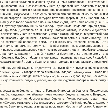
Бунин
х и на пустых усадебных дворах (
). Он был самодоволен, рассудителен, 
Вся философия жизни сократилась у него до простейшего положения: бедный
инающим актёром, и больно стало при виде этого опустившегося бедняка: опу
Гиляровский
 ко мне (
). По всему было видно, что бортмеханик «Антилопы» и 
ичная скорлупа. Парусиновые туфли потеряли форму и цвет и напоминали с
А. Н. То
нная, у кого горе-злочастье в избе на лавке сидит, - вот наша армия (
а к пустому прилавку не было очереди. Хуже было, когда она, придя домой,
н
). Приятели Дмитриева по КПЖ (клуб полуженатиков), к которым Дмитриев
заключались у кого в автомобиле, у кого в моторной лодке, в туристской па
лешниковом и хранящихся на всякий пожарный дома в книжном шкафу, - и м
по совместной обработке земли. Так я скажу вам, товарищ рабочий, что
ил Нагульнов, заметно волнуясь. - В нём состоит восемнадцать дворов -
и на восемнадцать дворов у них - четыре лошади и одна пара быков, а едоко
на покупку машин и тягла. Они кредиты берут, но отдать их не смогут и за
о беднота. Наоборот, бедняк много думает, размышляет над своей судьбой.
этих размышлений именно бедняки иногда приходили к гениальным открытиям! 
гий, неимущий, скудный, недостаточный, нужный, т. е. нуждающийся; о челове
бедное дерево
бедный урожай
й:
- у которого мало листвы или плодов;
- мало пр
ый
победный
бедующий, бедствующий
или
иногда значит
; вообще же, несчастн
ий - до крайности бедный, убогий, неимущий, скудный; побирающийся, жив
ь
).
я, ужасающая бедность, нищета. Гордая, благородная бедность. Предельная,
ная, безнадёжная, неизбывная, невыносимая бедность, нищета. Безрадостн
одная, невылазная, беспросветная бедность. Голая, жалкая, тощая нище
в
Гладков
). «Скудное житьишко с безземельем, с голодом» (
). Крайнее, жалкое,
рашно. Замучила, одолела нищета проклятая. Несчастный, жалкий, измучен