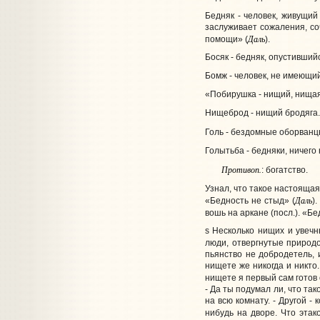
Бедняк - человек, живущий
заслуживает сожаления, со
Даль
помощи» (
).
Босяк - бедняк, опустивший
Бомж - человек, не имеющий
«Побирушка - нищий, нищая
Нищеброд - нищий бродяга.
Голь - бездомные оборванцы
Голытьба - бедняки, ничего
Противоп.
: богатство.
Узнал, что такое настоящая 
Даль
«Бедность не стыд» (
)
вошь на аркане (посл.). «Бе
s Несколько нищих и увечн
люди, отвергнутые природо
пьянство не добродетель, 
нищете же никогда и никто
нищете я первый сам готов 
- Да ты подумал ли, что так
на всю комнату. - Другой -
нибудь на дворе. Что этак