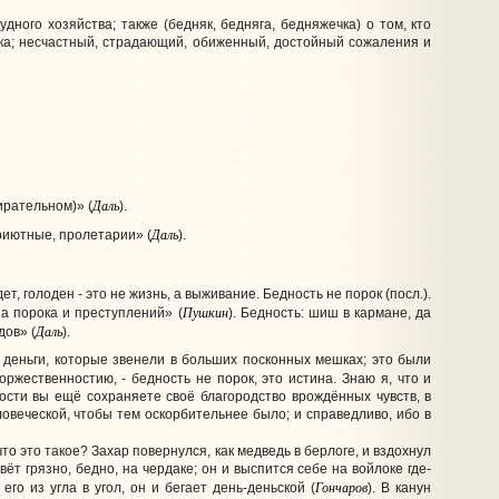
дного хозяйства; также (бедняк, бедняга, бедняжечка) о том, кто
атка; несчастный, страдающий, обиженный, достойный сожаления и
Даль
ирательном)» (
).
Даль
приютные, пролетарии» (
).
ет, голоден - это не жизнь, а выживание. Бедность не порок (посл.).
Пушкин
ша порока и преступлений» (
). Бедность: шиш в кармане, да
Даль
дов» (
).
 деньги, которые звенели в больших посконных мешках; это были
торжественностию, - бедность не порок, это истина. Знаю я, что и
ности вы ещё сохраняете своё благородство врождённых чувств, в
овеческой, чтобы тем оскорбительнее было; и справедливо, ибо в
что это такое? Захар повернулся, как медведь в берлоге, и вздохнул
вёт грязно, бедно, на чердаке; он и выспится себе на войлоке где-
Гончаров
го из угла в угол, он и бегает день-деньской (
). В канун