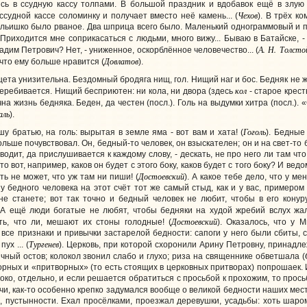
сь в ссудную кассу толпами. В большой праздник и вдобавок ещё в злую 
Чехов
судной кассе соломинку и получает вместо неё камень... (
). В трёх к
льишко было рваное. Два шприца всего было. Маленький однограммовый и п
. Приходится мне соприкасаться с людьми, много вижу... Бываю в Батайске, 
А. Н. Толсто
адим Петрович? Нет, - униженное, оскорблённое человечество... (
Довлатов
что ему больше нравится (
).
ета унизительна. Бездомный бродяга нищ, гол. Нищий наг и бос. Бедняк не жа
кол
 перебивается. Нищий бесприютен: ни кола, ни двора (здесь
- старое крест
на жизнь бедняка. Беден, да честен (посл.). Голь на выдумки хитра (посл.). 
аль
).
Гоголь
шу братью, на голь: вырытая в земле яма - вот вам и хата! (
). Бедные
льше почувствовал. Он, бедный-то человек, он взыскателен; он и на свет-то б
дит, да прислушивается к каждому слову, - дескать, не про него ли там что 
о вот, например, каков он будет с этого боку, каков будет с того боку? И ве
Достоевский
ть не может, что уж там ни пиши! (
). А какое тебе дело, что у м
о у бедного человека на этот счёт тот же самый стыд, как и у вас, примером
не станете; вот так точно и бедный человек не любит, чтобы в его конур
. А ещё люди богатые не любят, чтобы бедняки на худой жребий вслух жало
Достоевский
ть, что ли, мешают их стоны голодные! (
). Оказалось, что у
все признаки и привычки застарелой бедности: сапоги у него были сбиты, с
Тургенев
ух ... (
). Церковь, при которой схоронили Арину Петровну, принадл
ный остов; колокол звонил слабо и глухо; риза на священнике обветшала (
рных и «притворных» (то есть стоящих в церковных притворах) попрошаек. 
ноко, отдельно, и если решается обратиться с просьбой к прохожим, то про
Едучи, как-то особенно крепко задумался вообще о великой бедности наших мест
 пустынности. Ехал просёлками, проезжал деревушки, усадьбы: хоть шаром 