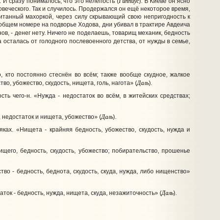
Гиппиус
. И сразу понималось, что это нелепость (
). В Киеве он ясно
ловеческого. Так и случилось. Продержался он ещё некоторое время,
итанный махоркой, через силу скрывающий свою непригодность к
 общем номере на подворье Ходова, дни убивал в трактире Авдеича
аганов, - денег нету. Ничего не поделаешь, товарищ механик, бедность
ка осталась от голодного послевоенного детства, от нужды в семье,
, кто постоянно стеснён во всём; также вообще скудное, жалкое
Даль
о, убожество, скудость, нищета, голь, нагота» (
).
ть чего-н. «Нужда - недостаток во всём, в житейских средствах;
Даль
, недостаток и нищета, убожество» (
).
ках. «Нищета - крайняя бедность, убожество, скудость, нужда и
ищего, бедность, скудость, убожество; побирательство, прошенье
во - бедность, беднота, скудость, скуда, нужда, либо нищенство»
Даль
ток - бедность, нужда, нищета, скуда, незажиточность» (
).