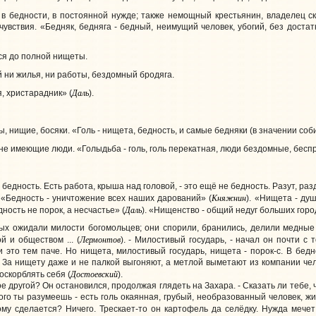
 в бедности, в постоянной нужде; также немощный крестьянин, владелец ску
чувствия. «Бедняк, бедняга - бедный, неимущий человек, убогий, без дост
ся до полной нищеты.
 ни жилья, ни работы, бездомный бродяга.
Даль
, христарадник» (
).
, нищие, босяки. «Голь - нищета, бедность, и самые бедняки (в значении соб
 не имеющие люди. «Голыдьба - голь, голь перекатная, люди бездомные, бес
бедность. Есть работа, крыша над головой, - это ещё не бедность. Разут, разд
Княжнин
. «Бедность - уничтожение всех наших дарований» (
). «Нищета - ду
Даль
дность не порок, а несчастье» (
). «Нищенство - общий недуг больших горо
ых ожидали милости богомольцев; они спорили, бранились, делили медные
Лермонтов
й и обществом ... (
). - Милостивый государь, - начал он почти с 
и это тем паче. Но нищета, милостивый государь, нищета - порок-с. В бед
. За нищету даже и не палкой выгоняют, а метлой выметают из компании чел
Достоевский
оскорблять себя (
).
ое другой? Он остановился, продолжая глядеть на Захара. - Сказать ли тебе, 
 кого ты разумеешь - есть голь окаянная, грубый, необразованный человек, жи
ому сделается? Ничего. Трескает-то он картофель да селёдку. Нужда мечет е