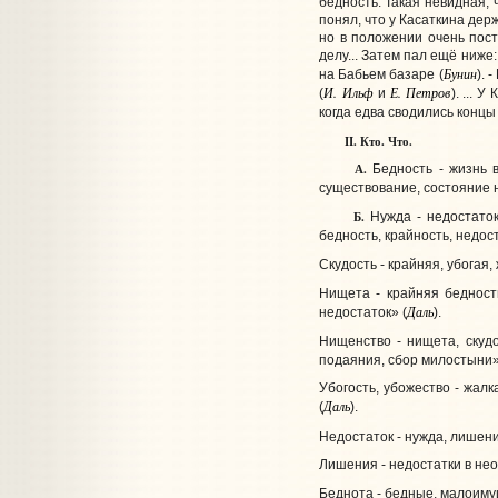
бедность. Такая невидная, 
понял, что у Касаткина дер
но в положении очень пос
делу... Затем пал ещё ниже
Бунин
на Бабьем базаре (
). 
И. Ильф
Е. Петров
(
и
). ... 
когда едва сводились концы
II. Кто. Что.
А.
Бедность - жизнь 
существование, состояние н
Б.
Нужда - недостаток
бедность, крайность, недост
Скудость - крайняя, убогая,
Нищета - крайняя бедность
Даль
недостаток» (
).
Нищенство - нищета, скудо
подаяния, сбор милостыни»
Убогость, убожество - жал
Даль
(
).
Недостаток - нужда, лишени
Лишения - недостатки в нео
Беднота - бедные, малоиму