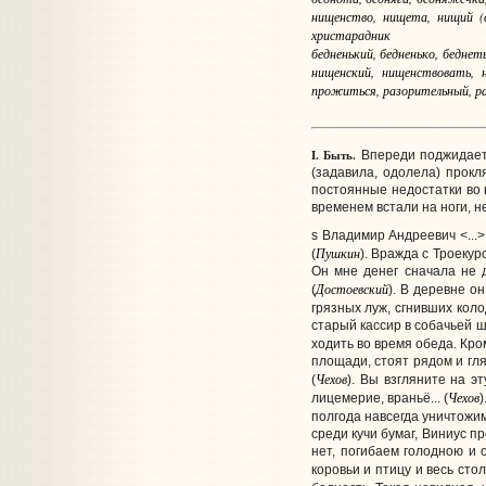
нищенство, нищета, нищий (с
христарадник
бедненький, бедненько, беднет
нищенский, нищенствовать, н
прожиться, разорительный, раз
I.
Быть.
Впереди поджидает 
(задавила, одолела) прокл
постоянные недостатки во в
временем встали на ноги, 
s Владимир Андреевич <...>
Пушкин
(
). Вражда с Троекур
Он мне денег сначала не д
Достоевский
(
). В деревне о
грязных луж, сгнивших коло
старый кассир в собачьей ш
ходить во время обеда. Кром
площади, стоят рядом и гля
Чехов
(
). Вы взгляните на э
Чехов
лицемерие, враньё... (
полгода навсегда уничтожим 
среди кучи бумаг, Виниус п
нет, погибаем голодною и 
коровьи и птицу и весь сто