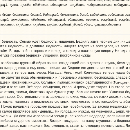
ущ.), нужа, нужда, обеднение, обнищание, оскудение, побирательство, побирушка,
ь, бедно, бедновато, бедный, бедняцкий, бомжевать, босой, выбеднять, забеднеть, з
ищий, нуждаться, обеднеть, обнищалый, обнищать, оголеть, оскуделый, оскудеть
ориться, скудаться, скудеть, скудно, скудный, убогий, убого, христарадничать
бедность. Семью ждёт бедность, лишения. Беднягу ждут чёрные дни, нище
ятая бедность. В домишке бедность, нищета глядит из всех углов, из всех
сём. В годы войны терпели и голод, и холод, и настоящую нищету. Ни еды, н
нет уже прежней бедности, лишений, постоянной нужды.
 воображал грустный образ жизни, ожидающий его в деревне: глушь, безлюдие
овым предвещала ему новые несчастия. Бедное его достояние могло отойти от
авал, а теперь дал, вчера. Наташа! Ангел мой! Кончилась теперь наша бе
н не заметил пока обыкновенных и повсюдных явлений: беспорядка, следов бе
Гончаров
дцев и мостиков, нищих, больных, пьяных, никакой распущенности (
)
убе и валенках. Всё серо, обыденно, старо. И грязь даже старая. На столе л
е стола, скамьи, билетов и кучи бумаг в углу - больше ничего нет. Ужасная бед
дят серо. Состряпаны они из дрючьев, плохих, мокрых, склизких досок и лох
ту жизнь: наглость и праздность сильных, невежество и скотоподобие слабы
). Пожар начался в городском предместье Теребиловке, где засела мещанская 
самое проклятое зло - деньги... Ни голода, ни нужды, ни унижения... Бери, чт
рочёл: «...Да божьим изволением всегда у нас хлебная недорода, поля наши вс
озябаем студёною смертью... Воззри, государь, на нашу скудность и беднос
ловый запас нам, нищим и беспомощным, ставить помещику нечем стало... Лебе