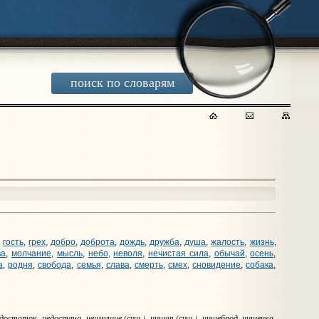
поиск по словарям
,
гость
,
грех
,
добро
,
доброта
,
дождь
,
дружба
,
душа
,
жалость
,
жизнь
,
ва
,
молчание
,
мысль
,
небо
,
неволя
,
нечистая сила
,
обычай
,
осень
,
а
,
родня
,
свобода
,
семья
,
слава
,
смерть
,
смех
,
сновидение
,
собака
,
едостаток, недостача, неимущие (сущ.), нищая (сущ.), нищеброд, нищенка,