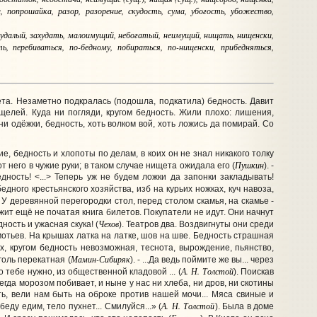
 попрошайка, разор, разорение, скудость, сума, убогость, убожество,
ахудалый, захудать, малоимущий, небогатый, неимущий, нищать, нищенски,
, перебиваться, по-бедному, побираться, по-нищенски, прибедняться,
та. Незаметно подкралась (подошла, подкатила) бедность. Давит
 щелей. Куда ни погляди, кругом бедность. Жили плохо: лишения,
и одёжки, бедность, хоть волком вой, хоть ложись да помирай. Со
, бедность и хлопоты по делам, в коих он не знал никакого толку
Пушкин
 него в чужие руки; в таком случае нищета ожидала его (
). -
дность! <...> Теперь уж не будем ложки да запонки закладывать!
дного крестьянского хозяйства, изб на курьих ножках, куч навоза,
. У деревянной перегородки стол, перед столом скамья, на скамье -
ежит ещё не початая книга билетов. Покупатели не идут. Они начнут
Чехов
ность и ужасная скука! (
). Театров два. Воздвигнуты они среди
мотьев. На крышах латка на латке, шов на шве. Бедность страшная
х, кругом бедность невозможная, теснота, вырождение, пьянство,
Мамин-Сибиряк
голь перекатная (
). - ...Да ведь поймите же вы... через
А. Н. Толстой
о тебе нужно, из общественной кладовой ... (
). Поискав
егда морозом побивает, и ныне у нас ни хлеба, ни дров, ни скотины
ть, вели нам быть на оброке против нашей мочи... Мяса свиные и
А.
Н. Толстой
ду едим, тело пухнет... Смилуйся...» (
). Была в доме