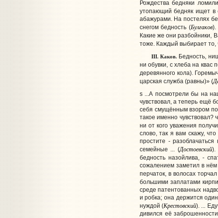
Рождества бедняки ломили
утопающий бедняк ищет в с
абажурами. На постелях бе
Булгаков
снегом бедность (
)
Какие же они разбойники, В
тоже. Каждый выбирает то, 
III. Каков.
Бедность, нищ
ни обувки, с хлеба на квас
деревянного кола). Горемыч
Д
царская служба (равны)» (
s ...А посмотрели бы на на
чувствовал, а теперь ещё бо
себя смущённым взором пово
такое именно чувствовал? чт
ни от кого уважения получи
слово, так я вам скажу, чт
простите - разоблачаться 
Достоевский
семейные ... (
)
бедность назойлива, - спа
сожалением заметил в нём 
перчаток, в волосах торчал п
большими заплатами кирпич
среде патентованных надво
и робка; она держится оди
Крестовский
нуждой (
). ... 
дивился её заброшенности,