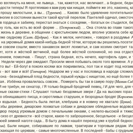
о взглянуть на меня, не львица... так, кажется, нас величают... а бедное, б
рдости теперь! Я протягиваю к вам руку как нищая, поймите же это, наконец, 
Тургенев
прошу милостыни, а вы... (
). ... Каково было удивление почтительн
ногие в состоянии вынести такой крутой перелом. Пантелей одичал, ожесточи
в гордеца и забияку, перестал знаться с соседями, - богатых он стыдился, бе
Островский
у голь, как есть во всей форме ... (
). ... Она стояла во главе так
ю жизнь в деревне, в общении с крестьянским людом, вполне усвоила себе
Салт.-Щедрин
уже скудному (
). - Как я мелок, ничтожен, - говорил в раздумье
е на укромный домик какой-нибудь бедной тётки, которую вы решились посетит
и совсем сошли; вместо занавесок висят лохмотья, и сам хозяин смотрит та
ит, хотя и жёсткой ветчиной, ещё более жёсткой солониной, но она отдас
нием, помолчав. - Пишут, страна бедная, есть нечего, картофель один, и т
 Недели через две ожидают. Просили меня побывать около того времени. А у с
Что вы! - Ей-богу! в покоях косяки все покривились; пол так и ходит под нога
Гончаров
- вот вам и всё! (
). Недаром же у нас и пословица в народе сложила
на - безнадёжный плод бедности, горькой нужды с нищетою, но ещё более то
Мамин-Си
тая.. Избёнка провалилась совсем... Помереть бы так в самую пору (
 Я не трибун, не сенатор, / Я только бедный бродячий певец, / И для чего, дл
дные сказки-стихи / Слушают только бездомные звери / Да на высоких горах 
Короленк
но обнищавшего писца, и сиротливых старушек, и безродных бродяг (
Бунин
ко вздыхая. - Бедность была лютая, хлебушка и в новину не хватало (
)
избы деревни, дикарские лохматые собаки и дикарские обледенелые водовозк
 двор перед угрюмым домом с печальными окнами, с нелепо-высокой и тяж
сизо от древности - всё старое, какое-то заброшенное, бесцельное - и бесц
воей зимней наготе сада... В быту дома я нашёл переход уже к грубой бедн
нин
). Были нищие, собиравшие по лавкам, трактирам и торговым рядам. Их 
кающая по церквам, - самые многочисленные. В последней - бабы с грудными