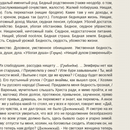
худалый именитый род. Бедный родственник (также неодобр. о том,
 (заслуживающий сочувствия, жалости). Жалкий побирушка. Нищая,
в
). Голь перекатная (нищие бродяги). Какие там у них доходы, и
с хреном, редька так (шутл.). Голодная бедняцкая жизнь. Нищие,
ожный доход. Малая, скудная пенсия, субсидия. Убогий достаток.
яйство. Бедная, убогая обстановка. Бедное, скудное убранство.
ки. Нищенский, ничтожный паёк. Скудное, недостаточное питание.
. Нищий, убогий посёлок. Бедная страна. Бедная земля. Бедный,
ть. Скудный урожай. Бедность, скудость, убожество жизни.
жество. Духовное, умственное обнищание. Умственная бедность.
Герцен
, души, духа. «Убогая душа» (
). «Нищий духом (смиренный)»
Грибоедов
Их слабодушие, рассудка нищету ... (
). ... Земфиры нет как
оя старушка, / Приумолкла у окна? / Или бури завываньем / Ты, мой
ости моей, / Выпьем с горя; где же кружка? / Сердцу будет веселей
). Его пустынный уголок / Отдал внаймы, как вышел срок, / Хозяин
Тютчев
й ты русского народа! (
). Придавила меня бедность грозная, /
х, Варенька, мучительно слышать Христа ради, и мимо пройти, и не
т, маточка). Иное долгое, протяжное, привычное, заученное, прямо
тот привык, думаешь, он переможет и знает, как перемочь. А иное
 же у забора какой-то стоял, не у всех и просил, говорит мне: «Дай,
Достоевский
го чувства, а не дал гроша: не было (
). Я смотрю на их
 мне хочется увериться, что всё это не продолжение безобразного
по всем углам; должно быть, здесь бывало сыро и угарно зимой.
му: отпусти ты меня, хозяин, на богомолье сходить. Извозчик он, не
Достоевский
то теперь нам добро? (
). - Не светская женщина теперь