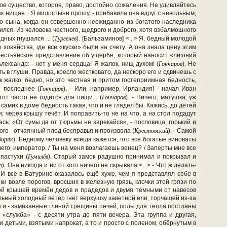
едное существо, которое, право, достойно сожаления. Не удивляйтесь
как нищая... Я милостыни прошу, - прибавила она вдруг с невольным,
ого сына, когда он совершенно неожиданно из богатого наследника
лся. Из человека честного, щедрого и доброго, хотя взбалмошного
Тургенев
дных гнушался ... (
). [Бальзаминов] <...> Я, бедный молодой
ого хозяйства, где все «куски» были на счету. А она знала цену этим
 крестьянское представление об ущербе, который наносит «лишний
Гончаров
 Александр: - нет у меня сердца! Я жалок, нищ духом! (
). Не
ь в глуши. Правда, кресло жестковато, да нескоро его и сдвинешь с
к жалко, бедно, но это честная и притом гостеприимная бедность,
Гончаров
т последнее (
). - Или, например, Ирландия! - начал Иван
Гончаров
от часто не годится для пищи... (
). - Ничего, матушка; уж
амих в доме бедность такая, что и не глядел бы. Кажись, до детей
ми; через крышу течёт. И поправить-то не на что, а на стол подадут
сь: «От сумы да от тюрьмы не зарекайся», - пословица, горький и
Крестовский
го - отчаянный плод бесправья и произвола (
). - Самой
биряк
). Бедному человеку всегда кажется, что все богатые виноваты
я чего, император, / Ты на меня возлагаешь венец? / Заперты мне все
Гумилёв
пастухи (
). Старый замок радушно принимал и покрывал и
о
). Она никогда и ни от кого ничего не скрывала <...> - Что ж делать-
. И всё в Батурине оказалось ещё хуже, чем я представлял себе в
и возле порогов, вросших в железную грязь, клочки этой грязи по
кой крышей времён дедов и прадедов и двумя тёмными от навесов
ельный холодный ветер гнёт верхушку заветной ели, торчащей из-за
ости - замазанные глиной трещины печей, полы для тепла постланы
«служба» - с десяти утра до пяти вечера. Эта группа и другая,
 детьми, взятыми напрокат, а то и просто с поленом, обёрнутым в