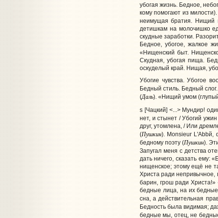
убогая жизнь. Бедное, неб
кому помогают из милости)
неимущая братия. Нищий г
детишкам на молочишко едв
скудные заработки. Разори
Бедное, убогое, жалкое жи
«Нищенский быт. Нищенско
Скудная, убогая пища. Бед
оскуделый край. Нищая, убо
Убогие чувства. Убогое в
Бедный стиль. Бедный слог.
Даль
(
). «Нищий умом (глупы
s [Чацкий] <...> Мундир! од
нет, и стынет / Убогий ужин
друг, утомлена, / Или дрем
Пушкин
(
). Monsieur L'Abbй,
Пушкин
бедному поэту (
). Э
Запугал меня с детства оте
дать ничего, сказать ему: 
нищенское; этому ещё не та
Христа ради непривычное, гр
барин, грош ради Христа!» 
бедные лица, на их бедные 
сна, а действительная прав
Бедность была видимая; даж
бедные мы, отец, не бедные