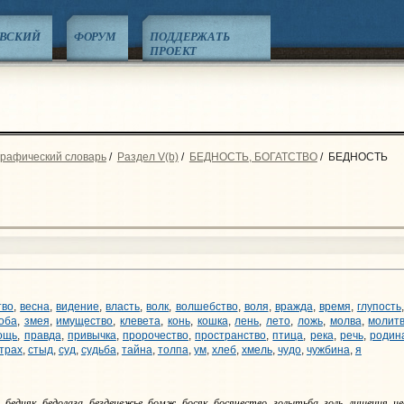
ЕВСКИЙ
ФОРУМ
ПОДДЕРЖАТЬ
ПРОЕКТ
графический словарь
/
Раздел V(b)
/
БЕДНОСТЬ, БОГАТСТВО
/
БЕДНОСТЬ
тво
,
весна
,
видение
,
власть
,
волк
,
волшебство
,
воля
,
вражда
,
время
,
глупость
оба
,
змея
,
имущество
,
клевета
,
конь
,
кошка
,
лень
,
лето
,
ложь
,
молва
,
молит
ощь
,
правда
,
привычка
,
пророчество
,
пространство
,
птица
,
река
,
речь
,
родин
трах
,
стыд
,
суд
,
судьба
,
тайна
,
толпа
,
ум
,
хлеб
,
хмель
,
чудо
,
чужбина
,
я
 бедняк, бедолага, безденежье, бомж, босяк, босячество, голытьба, голь, лишения, н