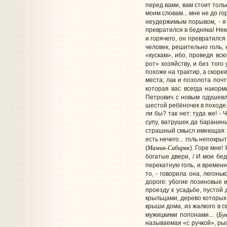
перед вами, вам стоит тольк
моим словам... мне не до го
неудержимым порывом, - я 
превратился в бедняка! Нем
и горячего, он превратился 
человек, решительно голь, н
«кускам», ибо, проведя вс
рот» хозяйству, и без того 
похоже на трактир, а скоре
места; лак и позолота почт
которая вас всегда накорм
Петрович с новым одушевле
шестой ребёночек в походе.
ли бы? так нет: туда же! - 
супу, ватрушек да баранины 
страшный смысл имеющая: о
есть нечего... голь непокры
Мамин-Сибиряк
(
). Горе мне!
богатые двери, / И мои бе
перекатную голь, и времен
то, - говорила она, легонь
дороге: убогие лозиновые 
проезду к усадьбе, пустой
крыльцами, дерево которых 
крыши дома, из жалкого в с
Бу
мужицкими попонами... (
называемая «с ручкой», рыс