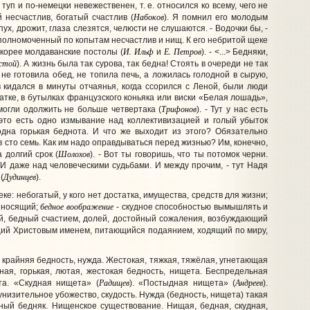
туп и по-немецки невежественен, т. е. относился ко всему, чего не
Набоков
 несчастлив, богатый счастлив (
). Я помнил его молодым
х, дрожит, глаза слезятся, челюсти не слушаются. - Водочки бы, -
уполномоченный по копытам несчастлив и нищ. К его небритой щеке
И. Ильф
Е. Петров
корее молдаванские постолы (
и
). - <...> Бедняки,
лстой
). А жизнь была так сурова, так бедна! Стоять в очереди не так
 не готовила обед, не топила печь, а ложилась голодной в сырую,
 кидался в минуты отчаянья, когда ссорился с Леной, были люди
латке, в бутылках французского коньяка или виски «Белая лошадь»,
Трифонов
огли одолжить не больше четвертака (
). - Тут у нас есть
 это есть одно измывание над коллективизацией и голый убыток
 одна горькая беднота. И что же выходит из этого? Обязательно
в сто семь. Как им надо оправдываться перед жизнью? Им, конечно,
Шолохов
 долгий срок (
). - Вот ты говоришь, что ты потомок черни.
 И даже над человеческими судьбами. И между прочим, - тут Надя
Дудинцев
(
).
ке: небогатый, у кого нет достатка, имущества, средств для жизни;
бедное воображение
иносящий;
- скудное способностью вымышлять и
ый, бедный счастием, долей, достойный сожаления, возбуждающий
ущий Христовым именем, питающийся подаянием, ходящий по миру,
 крайняя бедность, нужда. Жестокая, тяжкая, тяжёлая, угнетающая
ая, горькая, лютая, жестокая бедность, нищета. Беспредельная
Радищев
Андреев
та. «Скудная нищета» (
). «Постыдная нищета» (
).
 унизительное убожество, скудость. Нужда (бедность, нищета) такая
ный бедняк. Нищенское существование. Нищая, бедная, скудная,