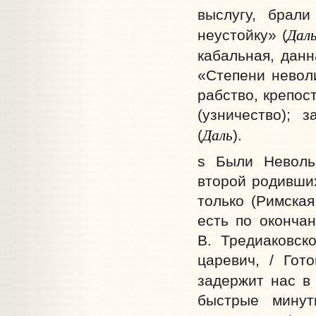
выслугу, брал
Дал
неустойку» (
кабальная, данн
«Степени неволи
рабство, крепос
(узничество); 
Даль
(
).
s Были Невольн
второй родивши
только (Римска
есть по окончан
В. Тредиаковско
царевич, / Гот
задержит нас в 
быстрые мину