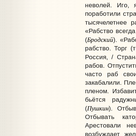
неволей. Иго, 
поработили стра
тысячелетнее р
«Рабство всегд
Бродский
(
). «Ра
рабство. Торг (
Россия, / Стран
рабов. Отпустит
часто раб свои
закабалили. Пле
пленом. Избави
бьётся радуж
Пушкин
(
). Отбы
Отбывать като
Арестовали не
возбуждает жел