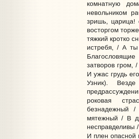
комнатную дом
невольником ра
зришь, царица! 
восторгом торже
тяжкий кротко сн
истребя, / А ты
Благословящие 
затворов гром, /
И ужас грудь его
Узник). Везд
предрассуждени
роковая стра
безнадежный /
мятежный / В д
несправделивы /
И плен опасной 