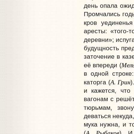
день опала ожид
Промчались годы
кров уединенья
аресты: «того-т
деревни»; испуг
будущность пред
заточение в каз
Мель
её впереди (
в одной строке
А. Грин
каторга (
)
и кажется, что
вагонам с решё
тюрьмам, звону
деваться некуда,
мука нужна, и т
А. Рыбаков
(
). 