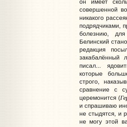
он имеет скол
совершенной во
никакого рассея
подрядчиками, п
болезнию, для
Белинский стано
редакция посы
закабалённый 
писал... ядови
которые больш
строго, наказы
сравнение с с
Ге
церемонится (
и спрашиваю ино
не стыдятся, и 
не могу этой в