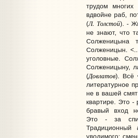
трудом многих 
вдвойне раб, по
Л. Толстой
(
). - 
не знают, что т
Солженицына т
Солженицын. <..
уголовные. Сол
Солженицыну, ла
Довлатов
(
). Всё
литературное пр
не в вашей смят
квартире. Это -
бравый вход н
Это - за спи
Традиционный 
уводимого: смен