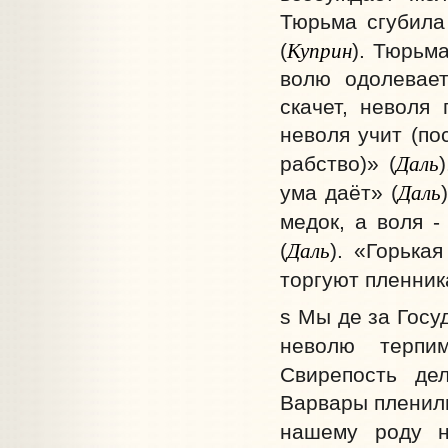
Тюрьма сгубила
Куприн
(
). Тюрьм
волю одолевает
скачет, неволя 
неволя учит (по
Даль
рабство)» (
Даль
ума даёт» (
медок, а воля -
Даль
(
). «Горька
торгуют пленник
s Мы де за Госу
неволю терпи
Свирепость де
Варвары пленили
нашему роду 