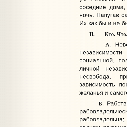
соседние дома,
ночь. Напугав с
Их как бы и не б
II. Кто. Что
А.
Нев
независимости,
социальной, по
личной незав
несвобода, пр
зависимость, по
желанья и самог
Б.
Рабств
рабовладельче
рабовладельца; 