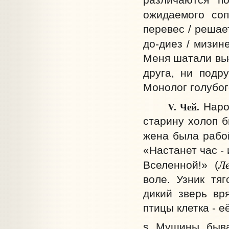
ожидаемого соп
перевес / решае
до-диез / мизин
Меня шатали вью
друга, ни подр
Монолог голубог
V. Чей.
Народ
старину холоп б
жена была рабой
«Настанет час -
Л
Вселенной!» (
воле. Узник тя
дикий зверь вр
птицы клетка - е
s Мущины быва