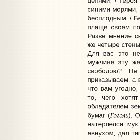
цепями, / Героя
синими морями, 
бесплодным, / Б
плаще своём по
Разве мнение с
же четыре стены
Для вас это не
мужчине эту же
свободою? Не
приказываем, а 
что вам угодно,
то, чего хотят
обладателем зем
Гоголь
бумаг (
). 
натерпелся мук
евнухом, дал тяг