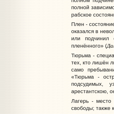
полном подчине
полной зависимо
рабское состоян
Плен - состояние
оказался в нево
или подчинил 
Да
пленённого» (
Тюрьма - специ
тех, кто лишён 
само пребыван
«Тюрьма - остр
подсудимых, у
арестантскою, о
Лагерь - место
свободы; также 