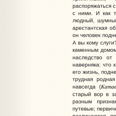
распоряжаться с
с ними. И как 
людный, шумный
арестантская об
он человек подн
А вы кому слуги?
каменным домом,
наследство от 
наверняка: что 
его жизнь, подн
трудная родная
Катае
навсегда (
старый вор в з
разным призна
путевые; первич
различаются п