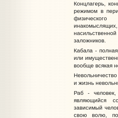
Концлагерь, ко
режимом в пери
физического
инакомыслящи
насильственн
заложников.
Кабала - полная
или имущественн
вообще всякая н
Невольничество 
и жизнь невольн
Раб - человек
являющийся со
зависимый челов
свою волю, пос