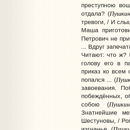
преступною вош
Пушки
отдала? (
тревоги, / И слы
Маша приготови
Петрович не при
... Вдруг запеч
Читают: что ж? 
голову его в п
приказ ко всем 
Пушк
попался ... (
завоевания. По
побеждённых, о
Пушкин
собою (
Знатнейшие ме
Шестуновы, / Ро
Пушк
изгнанье (