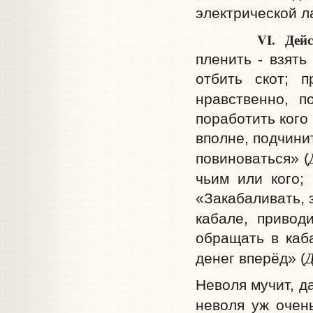
электрической л
VI. Действие. 
пленить - взять
отбить скот; 
нравственно, п
поработить кого
вполне, подчини
повиноваться» (
чьим или кого; 
«Закабаливать, 
кабале, приводи
обращать в каба
Д
денег вперёд» (
Неволя мучит, д
неволя уж очен