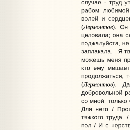
случае - труд у
рабом любимой
волей и сердце
Лермонтов
(
). Он
целовала; она с
поджалуйста, не
заплакала. - Я т
можешь меня при
кто ему мешает
продолжаться, т
Лермонтов
(
). - 
добровольной ра
со мной, только б
Для него / Про
тяжкого труда, 
пол / И с черст