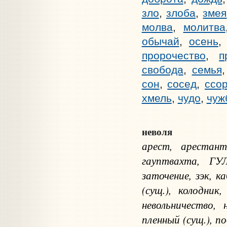
зло
,
злоба
,
змея
молва
,
молитва
обычай
,
осень
пророчество
,
п
свобода
,
семья
сон
,
сосед
,
ссо
хмель
,
чудо
,
чуж
неволя
арест, арестант
гауптвахта, ГУЛ
заточение, зэк, 
(сущ.), колодник,
невольничество, 
пленный (сущ.), п