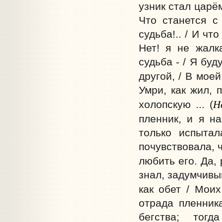
узник стал царём
Что станется с
судьба!.. / И чт
Нет! я не жалк
судьба - / Я бу
другой, / В моей
Умри, как жил, 
Н
холопскую ... (
пленник, и я н
только испытал
почувствовала, ч
любить его. Да, 
знал, задумчивый
как обет / Мои
отрада пленник
бегства; тог