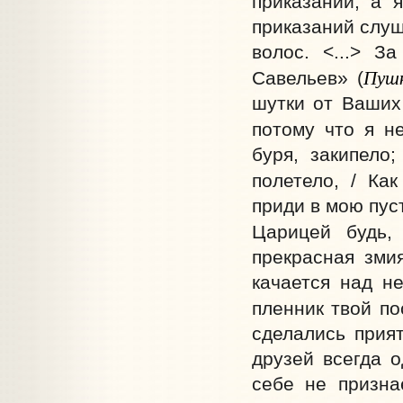
приказаний; а 
приказаний слуш
волос. <...> З
Пуш
Савельев» (
шутки от Ваших
потому что я н
буря, закипело
полетело, / Как
приди в мою пуст
Царицей будь,
прекрасная зми
качается над не
пленник твой по
сделались прият
друзей всегда о
себе не призна