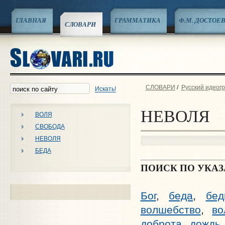
ГЛАВНАЯ
ГРАММАТИКА
Ф.М. ДОСТОЕ
СЛОВАРИ
СЛОВАРИ
/
Русский идеог
Искать!
НЕВОЛЯ
ВОЛЯ
СВОБОДА
НЕВОЛЯ
БЕДА
ПОИСК ПО УКА
Бог
,
беда
,
бед
волшебство
,
во
доброта
,
дождь