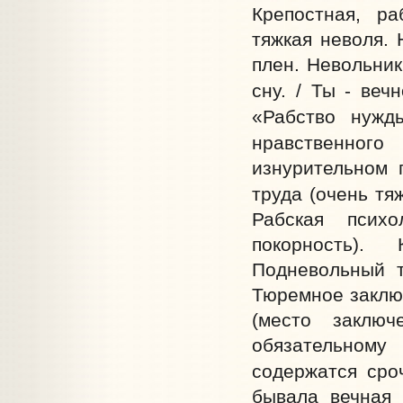
Крепостная, ра
тяжкая неволя. 
плен. Невольник
сну. / Ты - веч
«Рабство нужд
нравственного 
изнурительном 
труда (очень тя
Рабская психо
покорность).
Подневольный т
Тюремное заключ
(место заключ
обязательному
содержатся сроч
бывала вечная 