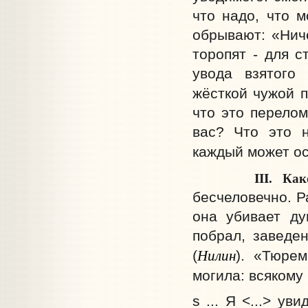
чтo надо, чтo м
обрывают: «Ниче
торопят - для с
увода взятого 
жёсткой чужой 
что это перело
вас? Что это 
каждый может ос
III. Како
бесчеловечно. Р
она убивает ду
побрал, заведе
Нилин
(
). «Тюрем
могила: всякому 
s ... Я <...> у