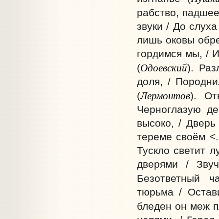
рабство, падшее 
звуки / До слух
лишь оковы обре
гордимся мы, / 
Одоевский
(
). Ра
доля, / Породни
Лермонтов
(
). О
Черноглазую дев
высоко, / Дверь
тереме своём <.
Тускло светит л
дверями / Зву
Безответный ч
тюрьма / Остави
бледен он меж пл