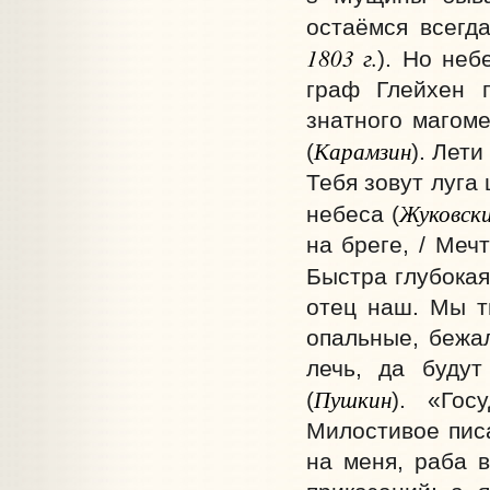
остаёмся всегд
1803 г.
). Но неб
граф Глейхен 
знатного магоме
Карамзин
(
). Лети
Тебя зовут луга 
Жуковск
небеса (
на бреге, / Меч
Быстра глубокая 
отец наш. Мы т
опальные, бежал
лечь, да буду
Пушкин
(
). «Гос
Милостивое писа
на меня, раба в