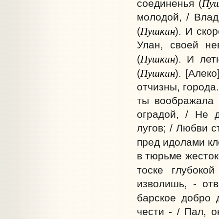
Пу
соединенья (
молодой, / Вла
Пушкин
(
). И ско
Улан, своей не
Пушкин
(
). И ле
Пушкин
(
). [Алек
отчизны, города.
ты воображала 
оградой, / Не 
лугов; / Любви с
пред идолами кло
в тюрьме жесток
тоске глубоко
изволишь, - от
барское добро 
чести - / Пал, 