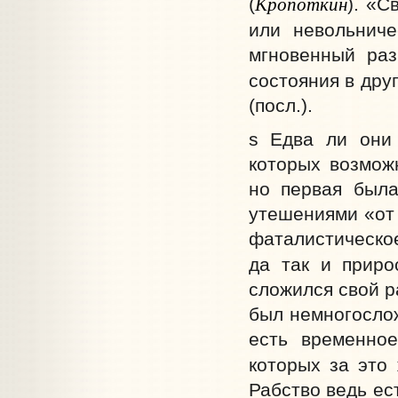
Кропоткин
(
). «С
или невольниче
мгновенный раз
состояния в друг
(посл.).
s Едва ли они 
которых возможн
но первая была
утешениями «от 
фаталистическое
да так и приро
сложился свой р
был немногослож
есть временное
которых за это
Рабство ведь ес