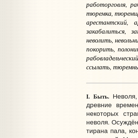
работорговля, ра
тюремка, тюремщик
арестантский, а
закабалиться, з
неволить, невольн
покорить, полон
рабовладельческ
ссылать, тюремный
I.
Быть.
Неволя, 
древние времен
некоторых стра
неволя. Осуждён
тирана пала, ко