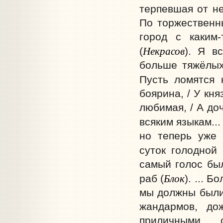
терпевшая от н
По торжественн
город с каким-
Некрасов
(
). Я в
больше тяжёлых 
Пусть ломятся к
боярина, / У кн
любимая, / А до
всяким языкам... 
но теперь уже 
суток голодной
самый голос был
Блок
раб (
). ... 
мы должны были 
жандармов, до
приличными,