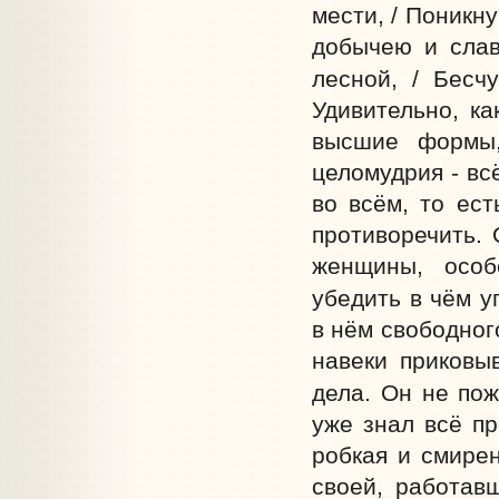
мести, / Поникну
добычею и славо
лесной, / Бесч
Удивительно, ка
высшие формы,
целомудрия - вс
во всём, то ест
противоречить.
женщины, особ
убедить в чём у
в нём свободног
навеки приковы
дела. Он не пож
уже знал всё пр
робкая и смирен
своей, работав