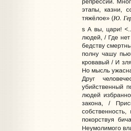
репрессий. Мног
этапы, казни, 
Ю. Ге
тяжёлое» (
s А вы, цари! <
людей, / Где не
бедству смертны
полну чашу пью
кровавый / И зля
Но мысль ужасна
Друг человеч
убийственный по
людей избранное
закона, / При
собственность,
покорствуя бич
Неумолимого вл