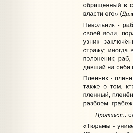
обращённый в с
Дал
власти его» (
Невольник - раб
своей воли, по
узник, заключён
стражу; иногда
полоненик; раб,
давший на себя к
Пленник - пленн
также о том, кт
пленный, пленён
разбоем, грабежо
Противоп
.: 
«Тюрьмы - унив