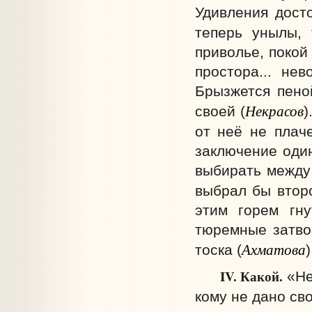
Удивления досто
теперь унылы, 
приволье, покой 
простора... нев
Брызжется пеной
Некрасов
своей (
)
от неё не плаче
заключение оди
выбирать между 
выбрал бы второ
этим горем гну
тюремные затво
Ахматова
тоска (
)
IV. Какой.
«Не
кому не дано св