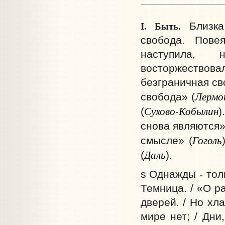
I. Быть.
Близка 
свобода. Пове
наступила, 
восторжествова
безграничная св
Лермо
свобода» (
Сухово-Кобылин
(
)
снова являются»
Гоголь
смысле» (
Даль
(
).
s Однажды - толь
Темница. / «О ра
дверей. / Но хл
мире нет; / Дни