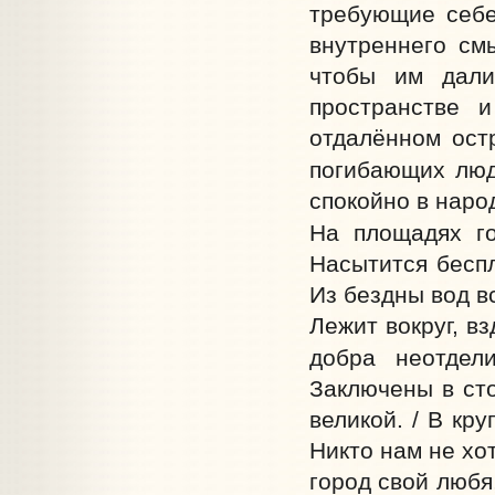
требующие себе
внутреннего см
чтобы им дали
пространстве 
отдалённом ост
погибающих люде
спокойно в народ
На площадях го
Насытится беспл
Из бездны вод вс
Лежит вокруг, вз
добра неотдел
Заключены в сто
великой. / В кру
Никто нам не хот
город свой любя