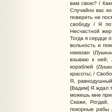
вам свою? / Как
Случайно вас ког
поверить не пос
свободу / Я по
Несчастной жерт
Тогда я сердце о
вольность и пок
Пушки
наказан (
взываю к ней; 
Пушк
кораблей (
красоты; / Своб
Я, равнодушный
[Вадим] Я ждал 
можешь мне прин
Скажи, Рогдай,
покорные рабы 