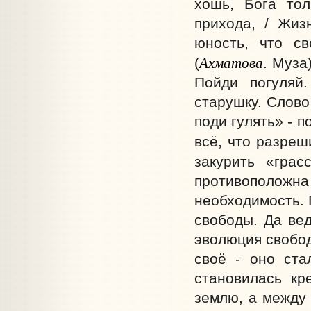
хошь, Бога тол
прихода, / Жизн
юность, что с
Ахматова
(
. Муза
Пойди погуляй
старушку. Слово
поди гулять» - п
всё, что разреш
закурить «грас
противоположн
необходимость. 
свободы. Да вед
эволюция свобод
своё - оно ста
становилась кр
землю, а между 