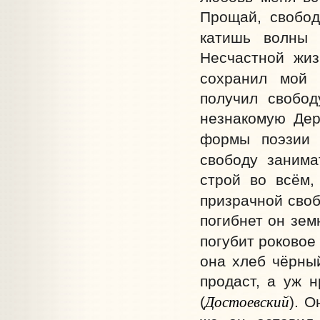
Прощай, свобод
катишь волны 
Несчастной жиз
сохранил мой 
получил свобод
незнакомую Дер
формы поэзии 
свободу занима
строй во всём,
призрачной своб
погибнет он зем
погубит роковое 
она хлеб чёрный
продаст, а уж н
Достоевский
(
). О