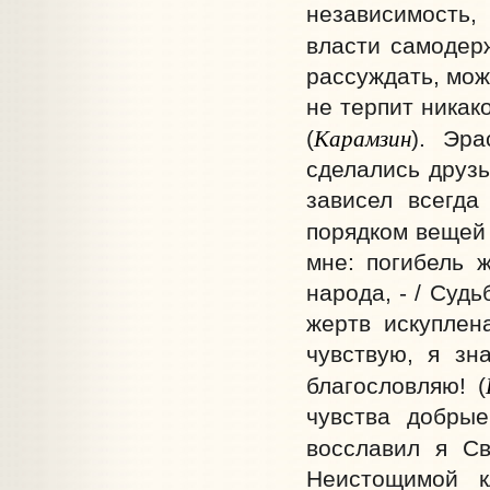
независимость,
власти самодер
рассуждать, мож
не терпит никак
Карамзин
(
). Эр
сделались друзь
зависел всегда
порядком вещей 
мне: погибель ж
народа, - / Судь
жертв искуплен
чувствую, я зн
благословляю! (
чувства добры
восславил я С
Неистощимой к