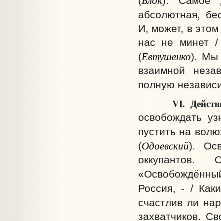
(
). Самое 
абсолютная, бе
И, может, в этом 
нас не минет /
Евтушенко
(
). Мы
взаимной незав
полную независи
VI. Действ
освобождать узн
пустить на волю
Одоевский
(
). Ос
оккупантов.
«Освобождённ
Россия, - / Как
счастлив ли нар
захватчиков. Св