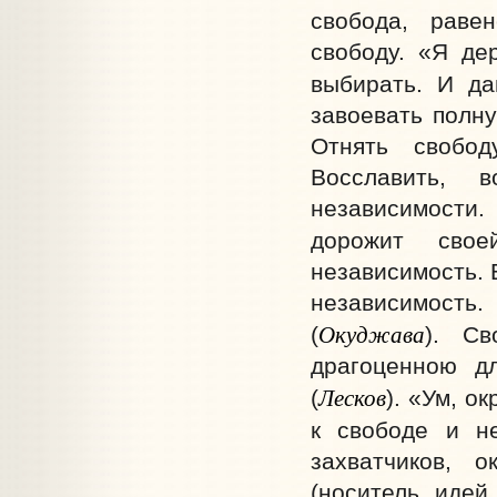
свобода, равен
свободу. «Я де
выбирать. И да
завоевать полну
Отнять свобод
Восславить, 
независимости.
дорожит свое
независимость. 
независимост
Окуджава
(
). Св
драгоценною д
Лесков
(
). «Ум, о
к свободе и н
захватчиков, 
(носитель идей