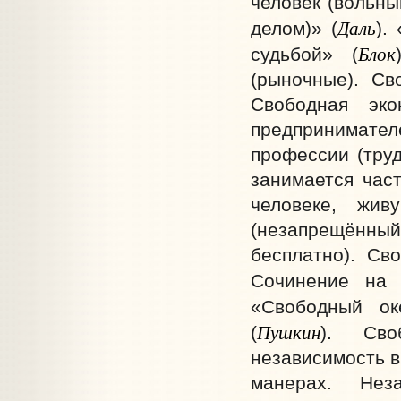
человек (вольны
Даль
делом)» (
).
Блок
судьбой» (
(рыночные). Св
Свободная эко
предпринимател
профессии (труд
занимается част
человеке, жив
(незапрещённый)
бесплатно). Св
Сочинение на 
«Свободный ок
Пушкин
(
). Сво
независимость в
манерах. Нез