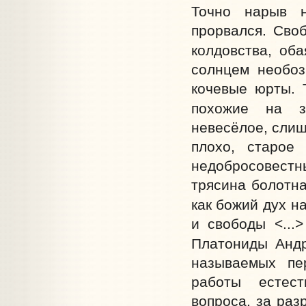
Точно нарыв н
прорвался. Своб
колдовства, оба
солнцем необоз
кочевые юрты. 
похожие на з
невесёлое, слиш
плохо, старое
недобросовестн
трясина болотна
как божий дух н
и свободы <...
Платониды Андр
называемых пе
работы естест
вопроса, за раз