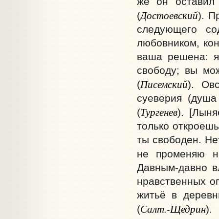
же он оставил 
Достоевский
(
). 
следующего со
любовником, кон
ваша решена: я
свободу; вы мо
Писемский
(
). Ов
суеверия (душа
Тургенев
(
). [Лын
только откроешь
ты свободен. Не
не променяю н
Давным-давно вл
нравственных о
житьё в деревн
Салт.-Щедрин
(
).