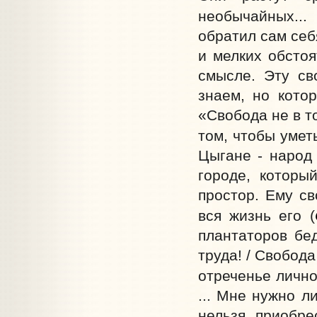
необычайных... 
обратил сам себ
и мелких обстоя
смысле. Эту св
знаем, но котор
«Свобода не в т
том, чтобы уметь
Цыгане - народ
городе, которы
простор. Ему св
вся жизнь его (
плантаторов бед
труда! / Свобода
отреченье личной
... Мне нужно л
нельзя приобре