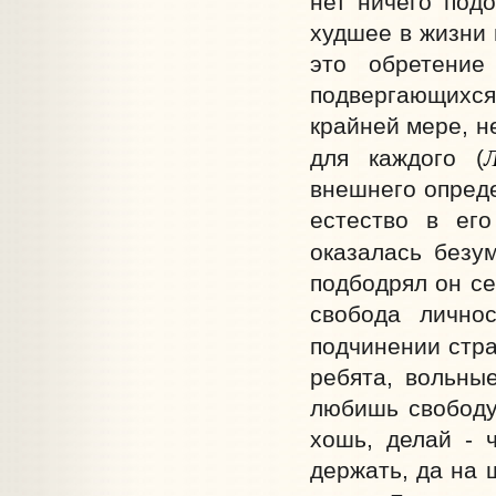
нет ничего подо
худшее в жизни 
это обретени
подвергающихс
крайней мере, н
Л
для каждого (
внешнего опреде
естество в его
оказалась безу
подбодрял он се
свобода лично
подчинении страс
ребята, вольные
любишь свободу?
хошь, делай - 
держать, да на ш