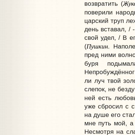
Жук
возвратить (
поверили народ
царский труп ле
день вставал, /
свой удел, / В 
Пушкин
(
. Напол
пред ними волно
буря подымал
Непробуждённого
ли луч твой золо
слепок, не безду
ней есть любовь
уже сбросил с с
на душе его стал
мне путь мой, а
Несмотря на сл