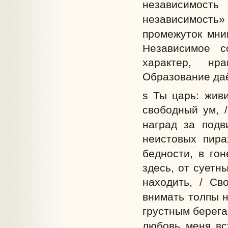
независимост
независимость» 
промежуток мни
Независимое с
характер, нр
Образование да
s Ты царь: живи
свободный ум, 
наград за подв
неистовых пира
бедности, в го
здесь, от суетн
находить, / Св
внимать толпы н
грустным берегам
любовь меня вст