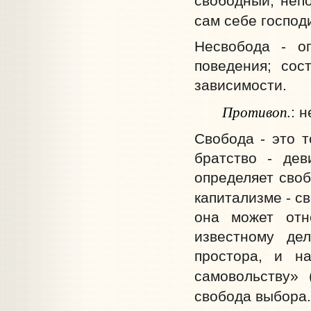
свободный, неп
сам себе господи
Несвобода - ог
поведения; сос
зависимости.
Противоп.
: н
Свобода - это т
братство - дев
определяет своб
капитализме - с
она может отно
известному де
простора, и н
самовольству» 
свобода выбора.