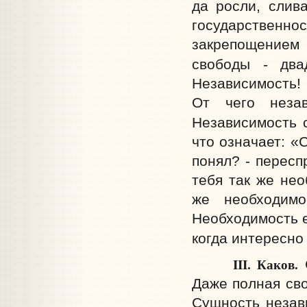
да росли, слив
государстве
закрепощением 
свободы - два
Независимость! 
От чего незав
Независимость 
что означает: «
понял? - пересп
тебя так же нео
же необходим
Необходимость е
когда интересно 
III. Каков.
Даже полная сво
Сущность незав