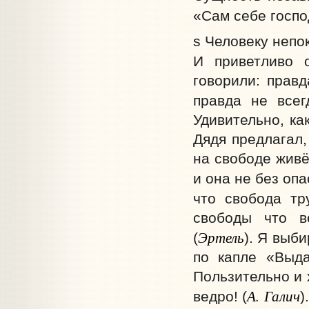
«Сам себе господ
s Человеку непок
И приветливо о
говорили: правд
правда не всег
Удивительно, ка
Дядя предлагал,
на свободе живё
и она не без опа
что свобода тр
свободы что в
Эртель
(
). Я выби
по капле «Выда
Пользительно и х
А. Галич
ведро! (
).