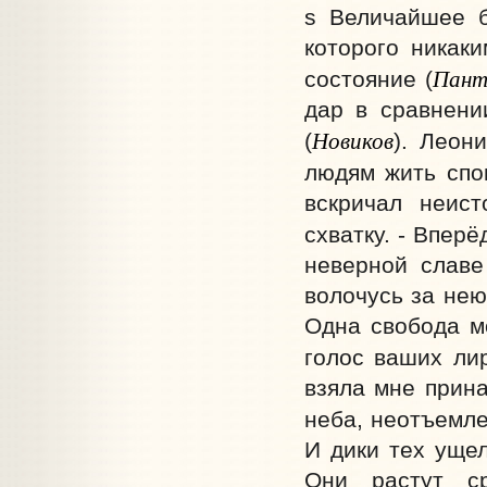
s Величайшее б
которого никак
Пант
состояние (
дар в сравнени
Новиков
(
). Леон
людям жить спо
вскричал неис
схватку. - Вперё
неверной славе
волочусь за нею
Одна свобода мо
голос ваших лир
взяла мне прин
неба, неотъемл
И дики тех ущел
Они растут с