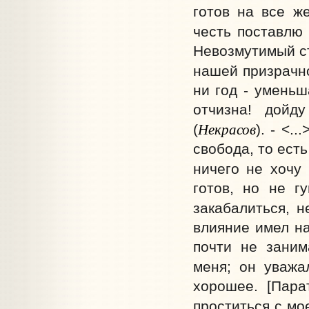
готов на все ж
честь поставлю 
Невозмутимый ст
нашей призрачно
ни год - уменьш
отчизна! дойд
Некрасов
(
). - <.
свобода, то ест
ничего не хочу 
готов, но не г
закабалиться, 
влияние имел н
почти не заним
меня; он уважа
хорошее. [Пара
проститься с мо