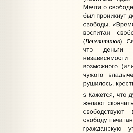
Мечта о свободе
был проникнут д
свободы. «Врем
воспитан сво
Веневитинов
(
). С
что деньги д
независимости
возможного (ил
чужого владыче
рушилось, крест
s Кажется, что 
желают скончать
свободствуют 
свободу печата
гражданскую у