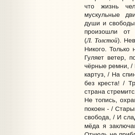
что жизнь чел
мускульные дв
души и свободы
произошли от 
Л. Толстой
(
). Не
Никого. Только 
Гуляет ветер, п
чёрные ремни, / К
картуз, / На спи
без креста! / Тр
страна стремится
Не топись, охра
покоен - / Стары
свобода, / И сла
мёда я заключа
Отнюдь не прибл