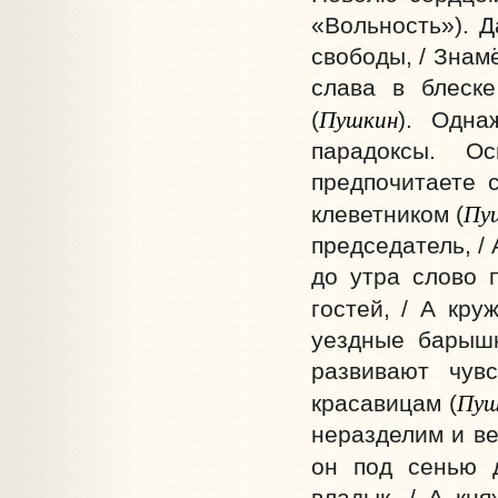
«Вольность»). Д
свободы, / Знам
слава в блеске
Пушкин
(
). Одна
парадоксы. О
предпочитаете 
Пу
клеветником (
председатель, / 
до утра слово п
гостей, / А кру
уездные барышн
развивают чув
Пуш
красавицам (
неразделим и ве
он под сенью 
владык, / А кн