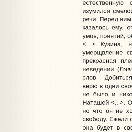
естественную с
изумился смело
речи. Перед ним
казалось ему, 
умов, понятий, о
<...> Кузина,
умерщвление св
прекрасная пл
Гонч
неведении (
слов. - Добиться
верю в одни сво
не было и нико
Наташей <...>. 
но что он не х
свободу. Ежели 
она будет в св