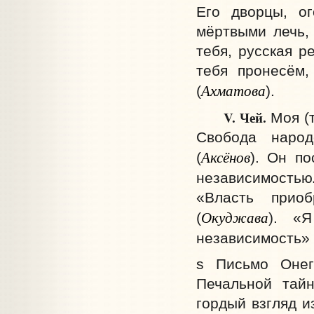
Его дворцы, о
мёртвыми лечь, 
тебя, русская р
тебя пронесём,
Ахматова
(
).
V. Чей.
Моя (т
Свобода народ
Аксёнов
(
). Он п
независимостью
«Власть прио
Окуджава
(
). «
независимость» 
s Письмо Онег
Печальной тайн
гордый взгляд и