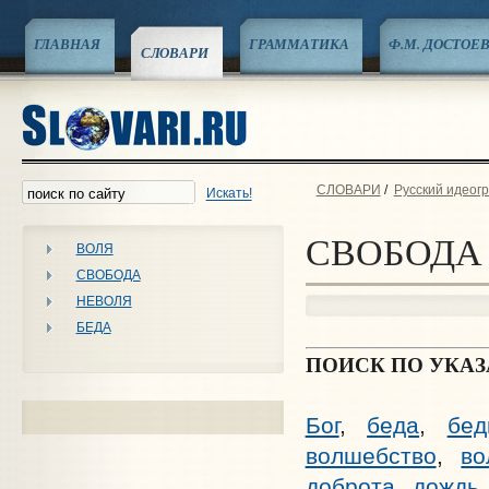
ГЛАВНАЯ
ГРАММАТИКА
Ф.М. ДОСТОЕ
СЛОВАРИ
СЛОВАРИ
/
Русский идеог
Искать!
СВОБОДА
ВОЛЯ
СВОБОДА
НЕВОЛЯ
БЕДА
ПОИСК ПО УКА
Бог
,
беда
,
бед
волшебство
,
во
доброта
,
дождь