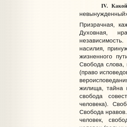
IV. Какой
невынужденный»
Призрачная, ка
Духовная, нр
независимость.
насилия, прину
жизненного пут
Свобода слова, 
(право исповедо
вероисповедания
жилища, тайна 
свобода совес
человека). Сво
Свобода нравов
человек, своб