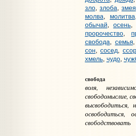
зло
,
злоба
,
змея
молва
,
молитва
обычай
,
осень
пророчество
,
п
свобода
,
семья
сон
,
сосед
,
ссо
хмель
,
чудо
,
чуж
свобода
воля, независим
свободомыслие, с
высвободиться, н
освободиться, о
свободствовать