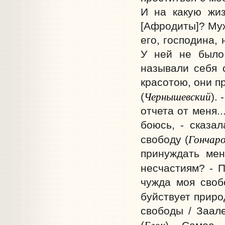
И на какую жи
[Афродиты]? Муж
его, господина,
У ней не было
называли себя 
красотою, они п
Чернышевский
(
).
отчета от меня..
боюсь, - сказа
Гончар
свободу (
принуждать мен
несчастиям? - П
чужда моя своб
буйствует природ
свободы / Заале
Блок