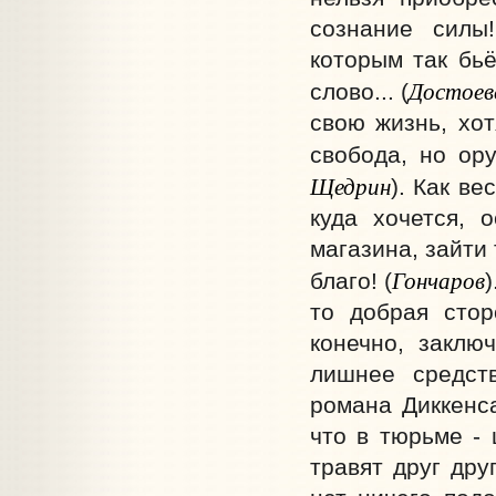
сознание силы
которым так бьё
Достоев
слово... (
свою жизнь, хот
свобода, но ору
Щедрин
). Как ве
куда хочется, о
магазина, зайти 
Гончаров
благо! (
то добрая стор
конечно, заклю
лишнее средст
романа Диккенса
что в тюрьме - 
травят друг дру