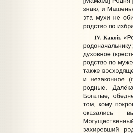
[Мамаев] Родня 
знаю, и Машеньк
эта мухи не оби
родство по избра
IV.
Какой.
«Р
родоначальник
духовное (крест
родство по муже
также восходяще
и незаконное (
родные. Далёк
Богатые, обедн
том, кому покро
оказались вы
Могущественны
захиревший род