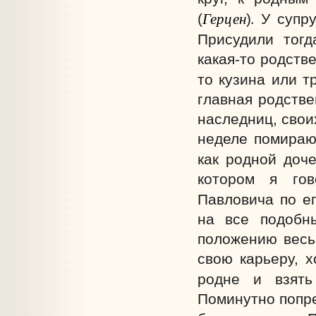
Герцен
.
(
)
У супру
Присудили тогд
какая-то родств
то кузина или т
главная родстве
наследниц, свои
неделе помираю
как родной дочер
котором я го
Павловича по ег
на все подобн
положению весьм
свою карьеру, 
родне и взять
Поминутно попре