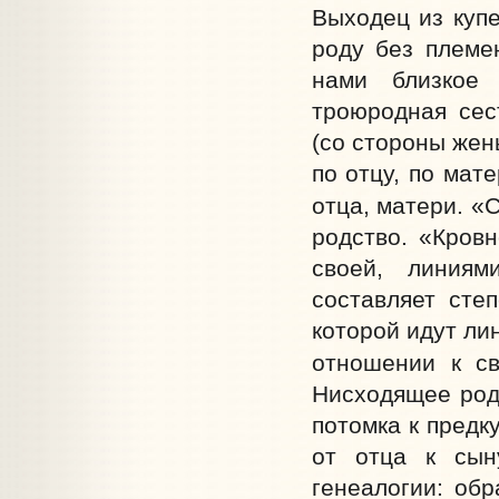
Выходец из купе
роду без племен
нами близкое 
троюродная сес
(со стороны жен
по отцу, по мат
отца, матери. «С
родство. «Кровн
своей, линиям
составляет степ
которой идут ли
отношении к св
Нисходящее родс
потомка к предк
от отца к сын
генеалогии: об