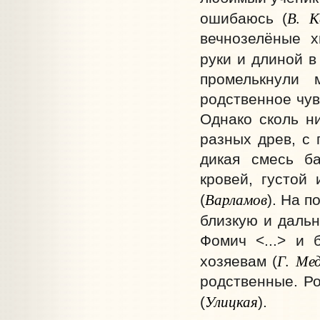
В. К
ошибаюсь (
вечнозелёные х
руки и длиной в
промелькнули 
родственное чув
Однако сколь н
разных древ, с 
дикая смесь ба
кровей, густой 
Варламов
(
). На 
близкую и даль
Фомич <...> и 
Г. Ме
хозяевам (
родственные. Ро
Улицкая
(
).