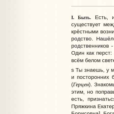
I.
Быть.
Есть, и
существует меж
крёстными возни
родство. Нашёл
родственников -
Один как перст:
всём белом свет
s Ты знаешь, у 
и посторонних 
Герцен
(
). Знаком
этим, но поправ
есть, признать
Пряжкина Екатери
Борисовна] Бог