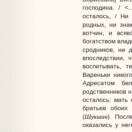
господина. / <
осталось, / Ни
родных, ни знак
вотчин, и всяк
богатством влад
сродников, ни 
впоследствии, 
воспитывать, т
Вареньки никог
Адресатом бе
родственников н
осталось: мать
братьев обоих
Шукшин
(
). Посл
оказались у не