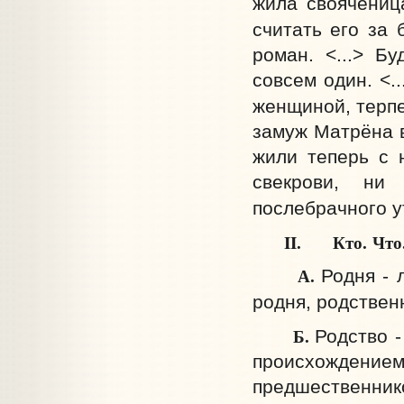
жила своячениц
считать его за 
роман. <...> Б
совсем один. <.
женщиной, терпе
замуж Матрёна в
жили теперь с 
свекрови, ни
послебрачного у
II. Кто.
Что
А.
Родня - 
родня, родственн
Б.
Родство 
происхождение
предшественник