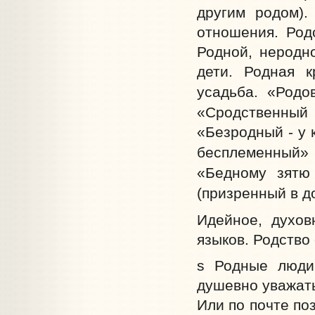
другим родом).
отношения. Род
Родной, неродн
дети. Родная к
усадьба. «Родо
«Сродственный 
«Безродный - у 
бесплеменный» 
«Бедному зятю
(призренный в д
Идейное, духов
языков. Родство
s Родные люди 
душевно уважать
Или по почте по