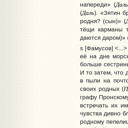
Дал
напереди» (
Даль
(
). «Зятин б
родня? (сын)» (
тёщи карманы 
даются даром)» 
s [Фамусов] <...
её на дне морс
больше сестрины
И то затем, что 
в пыли на почт
П
своих родных (
графу Пронском
встречать их им
чувства дивно бл
родному пепелищ