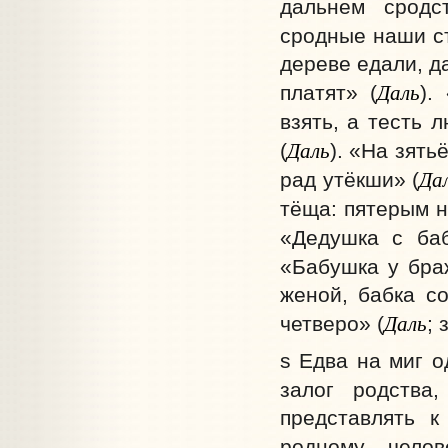
дальнем сродс
сродные наши съ
дереве едали, д
Даль
платят» (
).
взять, а тесть л
Даль
(
). «На зять
Да
рад утёкши» (
тёща: пятерым не
«Дедушка с баб
«Бабушка у браж
женой, бабка со
Даль
четверо» (
; 
s Едва на миг о
залог родства,
представлять к
родному челове