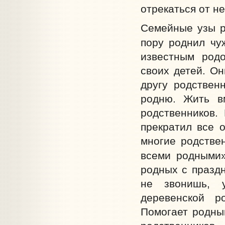
отрекаться от не
Семейные узы р
пору роднил чу
известным род
своих детей. Он
другу родствен
родню. Жить в
родственников.
прекратил все 
многие родстве
всеми родными»
родных с празд
не звонишь, 
деревенской р
Помогает родным