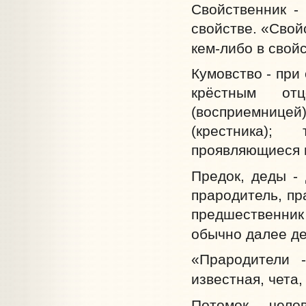
Свойственник -
свойстве. «Свойс
кем-либо в свойс
Кумовство - при
крёстным от
(восприемнице
(крестника)
проявляющиеся 
Предок, деды -
прародитель, пр
предшественник
обычно далее де
«Прародители 
известная, чета,
Потомок - чело