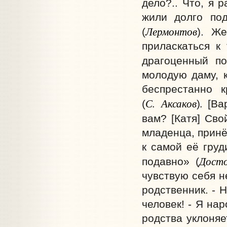
дело?.. Что, я 
жили долго под
Лермонтов
(
).
Же
приласкаться к
драгоценный по
молодую даму, 
беспрестанно к
С. Аксаков
.
(
)
[Ва
вам? [Катя] Сво
младенца, принё
к самой её груд
Досто
подавно» (
чувствую себя 
родственник. - 
человек! - Я на
родства уклоняе