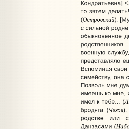
Кондратьевна] <.
то зятем делать
Островский
.
(
)
[Му
с сильной роднё
обыкновенное де
родственников 
военную службу,
представляло ещ
Вспоминая свои 
семейству, она 
Позволь мне дум
имеешь ко мне, 
Л
имел к тебе... (
Чехов
бродяга (
)
родстве или с
Набо
Данзасами (