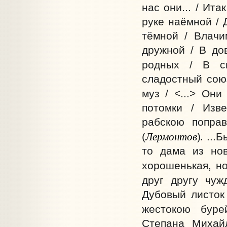
нас они... / Ита
руке наёмной / 
тёмной / Влачи
дружной / В до
родных / В св
сладостный сою
муз / <...> Он
потомки / Изв
рабскою попра
Лермонтов
.
(
)
...Б
то дама из нов
хорошенькая, но 
друг другу чуж
Дубовый листок 
жестокою буре
Степана Михай