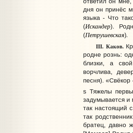
ответил он мне,
дня он принёс м
языка - Что так
Искандер
(
). Род
Петрушевская
.
(
)
III.
Каков.
Кр
родне рознь: од
близки, а сво
ворчлива, деве
песня). «Свёкор 
s Тяжелы первы
задумывается и 
так настоящий с
так родственник:
братец, давно ж