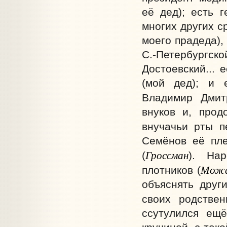
её дед); есть г
многих других с
моего прадеда),
С.-Петербургс
Достоевский...
(мой дед); и 
Владимир Дмит
внуков и, прод
внучачьи рты п
Семёнов её пле
Гроссман
(
). На
Можа
плотников (
объяснять друг
своих родстве
ссутулился ещё