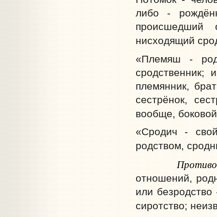
либо - рождён
происшедший 
нисходящий срод
«Племяш - роди
сродственник; 
племянник, брат
сестрёнок, сес
вообще, боковой
«Сродич - свой
родством, сродн
Противоп
отношений, родн
или безродство 
сиротство; неиз