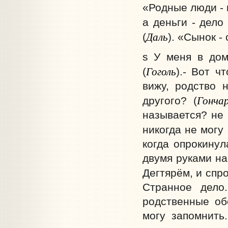
«Родные люди - 
а деньги - дело
Даль
(
). «Сынок -
s У меня в дом
Гоголь
(
).- Вот ч
вижу, родство 
Гонча
другого? (
называется? не b
никогда не могу 
когда опрокинул
двумя руками на
Дегтярём, и спро
Странное дело
родственные обо
могу запомнить