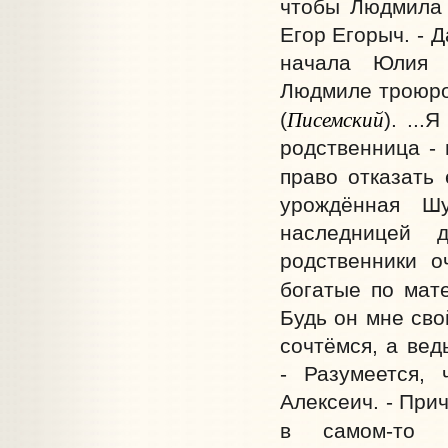
чтобы Людмила в
Егор Егорыч. - 
начала Юлия 
Людмиле троюрод
Писемский
(
). ..
родственница - 
право отказать 
урождённая Ш
наследницей 
родственники о
богатые по мате
Будь он мне сво
сочтёмся, а вед
- Разумеется, 
Алексеич. - При
в самом-то 