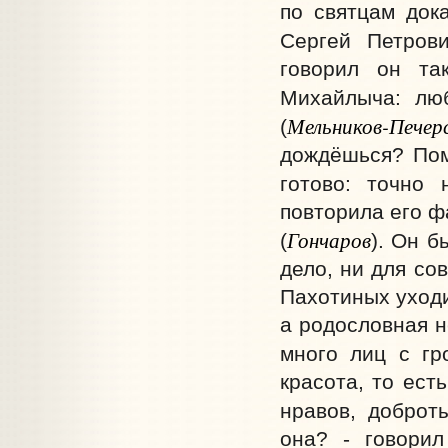
по святцам док
Сергей Петрови
говорил он та
Михайлыча: люб
Мельников-Печер
(
дождёшься? Пом
готово: точно 
повторила его ф
Гончаров
(
). Он б
дело, ни для со
Пахотиных уходи
а родословная н
много лиц с гр
красота, то ест
нравов, доброт
она? - говорил