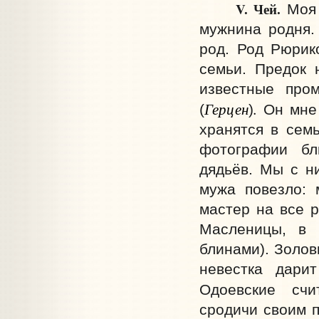
V.
Чей.
Моя (
мужнина родня.
род. Род Рюрик
семьи. Предок 
известные про
Герцен
.
(
)
Он мне
хранятся в семь
фотографии бл
дядьёв. Мы с ни
мужа повезло: 
мастер на все р
Масленицы, в 
блинами). Золов
невестка дари
Одоевские счи
сродичи своим п