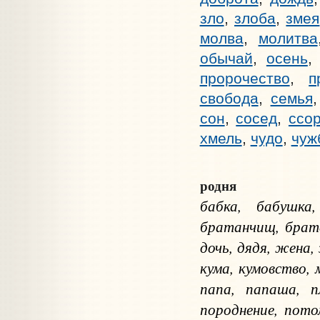
зло
,
злоба
,
змея
молва
,
молитва
обычай
,
осень
пророчество
,
п
свобода
,
семья
сон
,
сосед
,
ссо
хмель
,
чудо
,
чуж
родня
бабка, бабушка
братанчищ, братец
дочь, дядя, жена, 
кума, кумовство, 
папа, папаша, п
породнение, пото