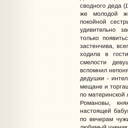
сводного деда (
же молодой же
покойной сестр
удивительно за
только появить
застенчива, все
ходила в гост
смелости деву
вспомнил непоня
дедушки - интел
мещане и торга
по материнской 
Романовы, кня
настоящей бабуш
по вечерам чужи
любимый ученик 