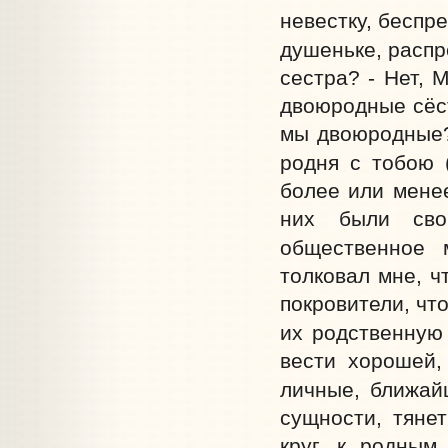
невестку, беспр
душеньке, распр
сестра? - Нет, 
двоюродные сёст
мы двоюродные? 
родня с тобою 
более или менее
них были сво
общественное 
толковал мне, ч
покровители, чт
их родственную 
вести хорошей,
личные, ближай
сущности, тяне
круг, к родным