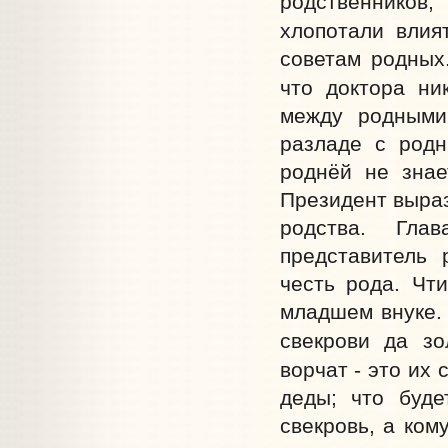
родственников
хлопотали влия
советам родных
что доктора ни
между родными
разладе с родн
роднёй не знае
Президент выраз
родства. Глав
представитель 
честь рода. Чт
младшем внуке. 
свекрови да зо
ворчат - это их
деды; что буде
свекровь, а ком