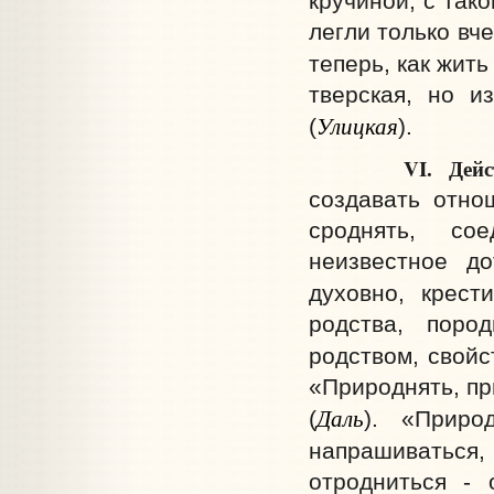
кручиной, с так
легли только вч
теперь, как жить
тверская, но и
Улицкая
(
).
VI.
Дейс
создавать отно
сроднять, со
неизвестное до
духовно, крест
родства, поро
родством, свойс
«Природнять, пр
Даль
(
). «Приро
напрашиваться
отродниться - 