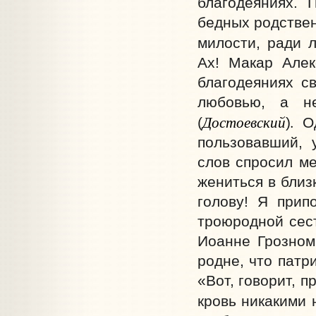
благодеяниях. 
бедных родствен
милости, ради 
Ах! Макар Алек
благодеяниях с
любовью, а не
Достоевский
.
(
)
О
пользовавший, 
слов спросил ме
жениться в близ
голову! Я прип
троюродной сест
Иоанне Грозном
родне, что патр
«Вот, говорит, 
кровь никакими