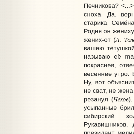
Печникова? <...
сноха. Да, вер
старика, Семёна
Родня он жениху
Л. То
жених-от (
вашею тётушкой,
называю её mam
покраснев, отве
весеннее утро. 
Ну, вот объясни
не сват, не жена
Чехов
резанул (
)
усыпанные брил
сибирский з
Рукавишников,
президент медик