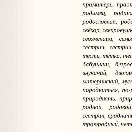
праматерь, праот
родимец, родин
родословная, род
свёкор, свекровушк
свояченица, сем
сестрич, сестрич
тесть, тётка, тё
бабушкин, безро
внучачий, двою
материнский, муж
породниться, по-
природнять, прир
родной, родовой
сестрин, сроднит
троюродный, чет