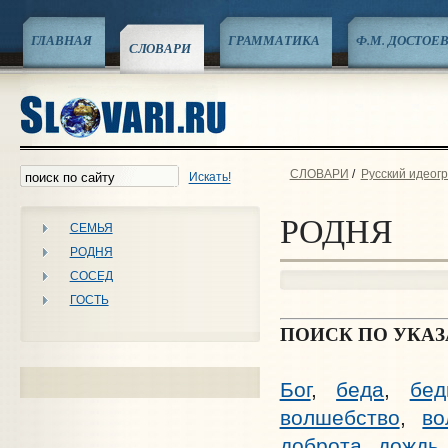
ГЛАВНАЯ
ГРАММАТИКА
Ф.М. ДОСТОЕ
СЛОВАРИ
СЛОВАРИ
/
Русский идеог
Искать!
РОДНЯ
СЕМЬЯ
РОДНЯ
СОСЕД
ГОСТЬ
ПОИСК ПО УКА
Бог
,
беда
,
бед
волшебство
,
во
доброта
,
дождь