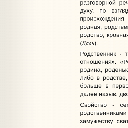
разговорной ре
духу, по взгля
происхождения 
родная, родстве
родство, кровна
Даль
(
).
Родственник - т
отношениях. «Р
родина, роденьк
либо в родстве,
больше в перво
далее назыв. дв
Свойство - се
родственниками 
замужеству; сва