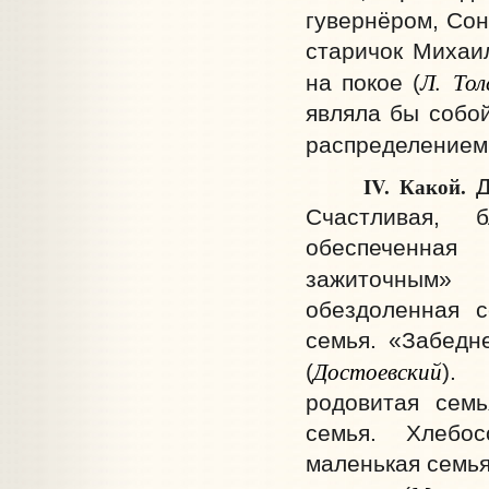
гувернёром, Сон
старичок Михаи
Л. То
на покое (
являла бы собой
распределением 
IV.
Какой.
Д
Счастливая, б
обеспеченная
зажиточным» 
обездоленная с
семья. «Забедн
Достоевский
(
). 
родовитая семь
семья. Хлебос
маленькая семья