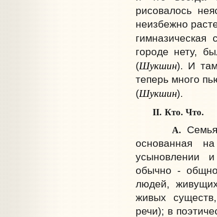
рисовалось нея
неизбежно расте
гимназическая 
городе нету, бы
Шукшин
(
). И та
теперь много пь
Шукшин
(
).
II.
Кто. Что.
А.
Семья
основанная на
усыновлении и
обычно - общно
людей, живущих
живых существ,
речи); в поэтич