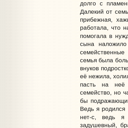
долго с пламен
Далекий от семь
прибежная, хаж
работала, что н
помогала в нуж
сына наложило
семейственные 
семья была боль
внуков подростк
её нежила, холил
пасть на неё
семейство, но ч
бы подражающие
Ведь я родился 
нет‑с, ведь я
задушевный, бр