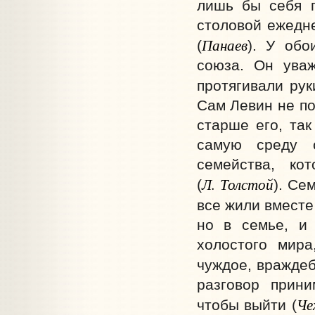
лишь бы себя п
столовой ежедн
Панаев
(
). У обо
союза. Он уваж
протягивали рук
Сам Левин не по
старше его, та
самую среду с
семейства, к
Л. Толстой
(
). Се
все жили вместе
но в семье, и
холостого мира
чуждое, враждеб
разговор прини
Че
чтобы выйти (