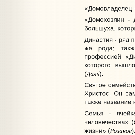
«Домовладелец -
«Домохозяин - 
большуха, котор
Династия - ряд 
же рода; такж
профессией. «Ди
которого вышло
Даль
(
).
Святое семейств
Христос, Он са
также название 
Семья - ячейк
человечества» (
Розанов
жизни» (
)