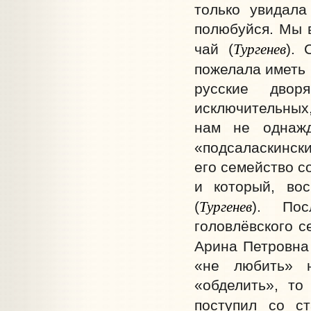
только увидала
полюбуйся. Мы в
Тургенев
чай (
). 
пожелала иметь 
русские двор
исключительных,
нам не однаж
«подсаласкински
его семейство с
и который, вос
Тургенев
(
). Пос
головлёвского с
Арина Петровна
«не любить» 
«обделить», то
поступил со с