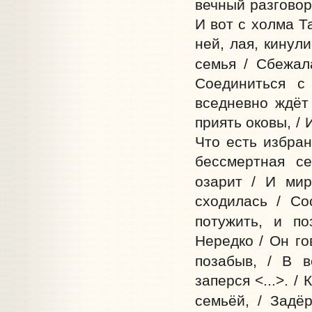
вечный разговор 
И вот с холма Та
ней, лая, кинул
семья / Сбежал
Соединиться с
вседневно ждёт 
приять оковы, / 
Что есть избран
бессмертная се
озарит / И мир
сходилась / Со
потужить, и по
Нередко / Он го
позабыв, / В в
заперся <...>. /
семьёй, / Задё