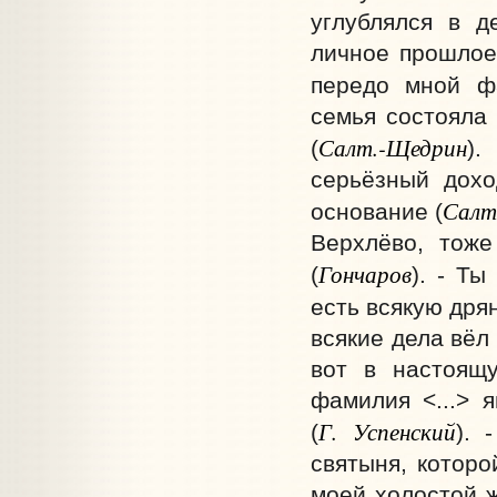
углублялся в д
личное прошлое
передо мной ф
семья состояла 
Салт.-Щедрин
(
).
серьёзный дохо
Салт
основание (
Верхлёво, тоже
Гончаров
(
). - Ты
есть всякую дрян
всякие дела вёл
вот в настоящу
фамилия <...> я
Г. Успенский
(
). 
святыня, которо
моей холостой ж