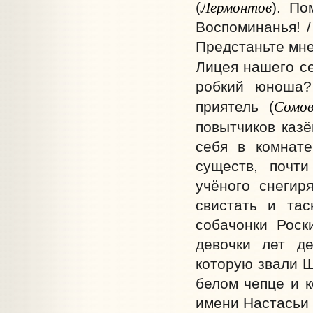
Лермонтов
(
). По
Воспоминанья! /
Предстаньте мне,
Лицея нашего се
робкий юноша?
Сомо
приятель (
повытчиков казё
себя в комнате
существ, почти
учёного снегир
свистать и тас
собачонки Роск
девочки лет д
которую звали Ш
белом чепце и к
имени Настасьи К