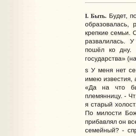
I. Быть.
Будет, п
образовалась, 
крепкие семьи. 
развалилась. У
пошёл ко дну. 
государства» (н
s У меня нет се
имею известия, 
«Да на что бы
племянницу. - Чт
я старый холост
По милости Бож
прибавлял он все
семейный? - сп