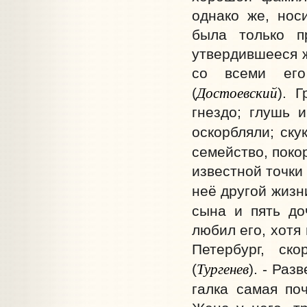
однако же, нос
была только п
утвердившееся 
со всеми его
Достоевский
(
). 
гнездо; глушь 
оскорбляли; скук
семейство, покор
известной точки
неё другой жизни
сына и пять до
любил его, хотя 
Петербург, ск
Тургенев
(
). - Раз
галка самая поч