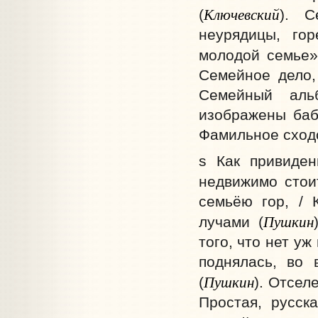
Ключевский
(
). С
неурядицы, го
молодой семье»
Семейное дело,
Семейный аль
изображены баб
Фамильное сходс
s Как привиде
недвижимо стои
семьёю гор, / 
Пушкин
лучами (
того, что нет у
поднялась, во 
Пушкин
(
). Отсел
Простая, русск