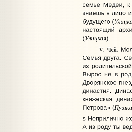
семье Медеи, к
знаешь в лицо и
Улицк
будущего (
настоящий арх
Улицкая
(
).
V.
Чей.
Моя 
Семья друга. С
из родительской
Вырос не в род
Дворянское гнез
династия. Дина
княжеская дина
Пушки
Петрова» (
s Неприлично же
А из роду ты ве