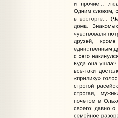
и прочие... лю
Одним словом, с
Че
в восторге... (
дома. Знакомы
чувствовали потр
друзей, кром
единственным др
с сего накинулся
Куда она ушла? 
всё-таки достал
«прилику» голос
строгой расейс
строгая, мужи
почётом в Ольх
своего: давно о
семейное разоре