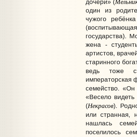
Мельни
дочери» (
один из родите
чужого ребёнка
(воспитывающ
государства). М
жена - студент
артистов, враче
старинного бога
ведь тоже ст
императорская ф
семейство. «Он
«Весело видеть
Некрасов
(
). Родн
или странная, 
нашлась семей
поселилось сем