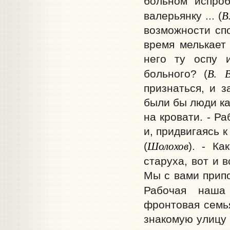
больном испроб
В
валерьянку ... (
возможности спо
время мелькает 
него ту оспу 
В. В
больного? (
признаться, и 
были бы люди ка
на кровати. - Р
и, придвигаясь 
Шолохов
(
). - К
старуха, вот и в
Мы с вами припо
Рабочая наша
фронтовая семья
знакомую улицу 