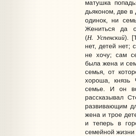
матушка попадь
дьяконом, две в 
одинок, ни сем
Жениться да о
Н. Успенский
(
). 
нет, детей нет;
не хочу; сам с
была жена и сем
семья, от кото
хороша, князь 
семье. И он в
рассказывал Ст
развивающим дл
жена и трое дет
и теперь в гор
семейной жизни 