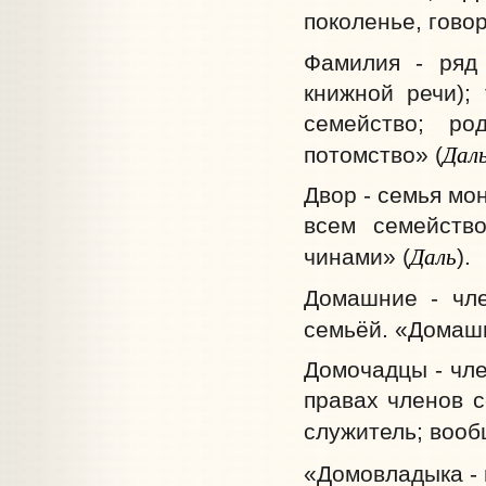
поколенье, гово
Фамилия - ряд
книжной речи);
семейство; ро
Дал
потомство» (
Двор - семья мо
всем семейств
Даль
чинами» (
).
Домашние - чле
семьёй. «Домашн
Домочадцы - чле
правах членов 
служитель; вооб
«Домовладыка - 