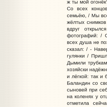
ж ты мой огонёк
Со всех концо
семьёю, / Мы вс
жёлтых снимков 
вдруг открылс
фотографий: / 
всех душа не поз
сказал: / - Наве
гулянки / Приш
Дымили трубкам
хозяйски надёжн
и лёгкой: так и 
Баландин со св
сыновей при се
на коленях у от
отметила сейч