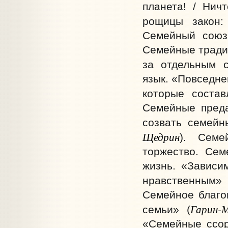
планета! / Нич
рощицы закон
Семейный союз
Семейные традиц
за отдельным с
язык. «Повседне
которые соста
Семейные преда
созвать семейн
Щедрин
). Семе
торжество. Сем
жизнь. «Зависи
нравственным» 
Семейное благо
Гарин-М
семьи» (
«Семейные ссо