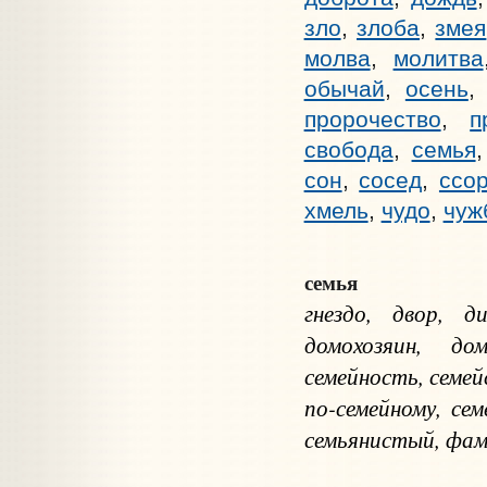
зло
,
злоба
,
змея
молва
,
молитва
обычай
,
осень
пророчество
,
п
свобода
,
семья
сон
,
сосед
,
ссо
хмель
,
чудо
,
чуж
семья
гнездо, двор, д
домохозяин, до
семейность, семей
по-семейному, сем
семьянистый, фа