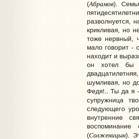
Абрамов
(
). Семь
пятидесятилетн
разволнуется, н
крикливая, но н
тоже нервный, ч
мало говорит - 
находит и выраз
он хотел бы 
двадцатилетняя,
шумливая, но до
Федя!.. Ты да я 
супружница тво
следующего уро
внутренние св
воспоминание
Солженицын
(
). 