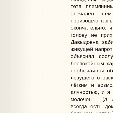
тетя, племянни
опечален: сем
произошло так в
окончательно, 
голову не прих
Давыдовна заб
живущей напроти
объяснял сосл
беспокойным ха
необычайной обс
лезущего отовс
лёгким и возм
алчностью, и я
А. 
мелочен ... (
всегда есть до