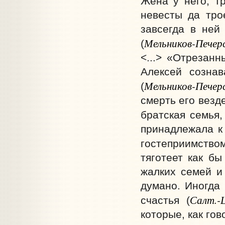
Жена у него, т
невесты да тро
завсегда в ней
Мельников-Печер
(
<...> «Отрезанн
Алексей созна
Мельников-Печер
(
смерть его везде
братская семья,
принадлежала к
гостеприимство
тяготеет как бы
жалких семей и 
думано. Иногда 
Салт.-
счастья (
которые, как го