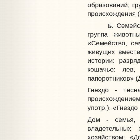
образований; г
происхождения (в
Б.
Семейс
группа животн
«Семейство, се
живущих вместе;
истории: разря
кошачье: лев,
папоротников» (
Гнездо - тесн
происхождение
употр.). «Гнездо 
Дом - семья, 
владетельных 
хозяйством;. «Д