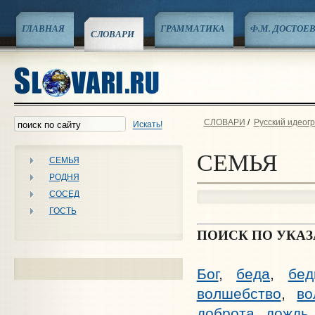
ГЛАВНАЯ
ГРАММАТИКА
Ф.М. ДОСТОЕ
СЛОВАРИ
СЛОВАРИ
/
Русский идеог
Искать!
СЕМЬЯ
СЕМЬЯ
РОДНЯ
СОСЕД
ГОСТЬ
ПОИСК ПО УКА
Бог
,
беда
,
бед
волшебство
,
во
доброта
,
дождь