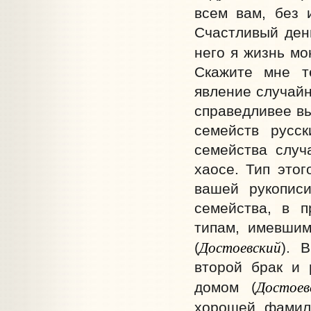
всем вам, без 
Счастливый день
него я жизнь мо
Скажите мне т
явление случайн
справедливее вы
семейств русс
семейства случ
хаосе. Тип этог
вашей рукописи
семейства, в 
типам, имевшим
Достоевский
(
). 
второй брак и 
Достоев
домом (
хорошей фамил