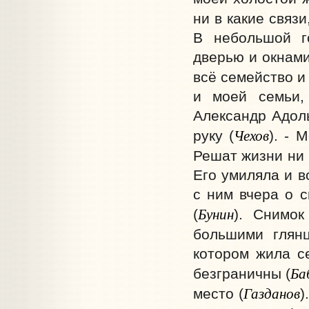
ни в какие связи
В небольшой г
дверью и окнами
всё семейство 
и моей семьи,
Александр Адоль
Чехов
руку (
). - 
Решат жизни ни з
Его умиляла и в
с ним вчера о 
Бунин
(
). Снимо
большими глян
котором жила с
Ба
безграничны (
Газданов
место (
)