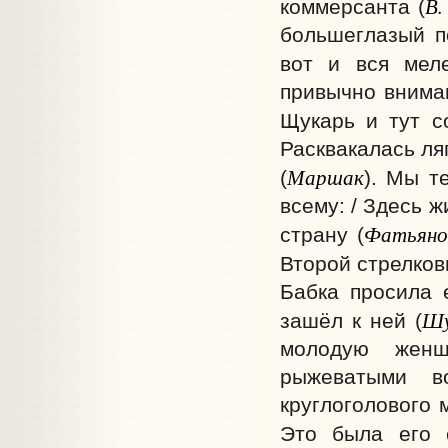
В.
коммерсанта (
большеглазый п
вот и вся меле
привычно внима
Щукарь и тут с
Расквакалась ля
Маршак
(
). Мы т
всему: / Здесь 
Фатьяно
страну (
Второй стрелков
Бабка просила 
Шу
зашёл к ней (
молодую женщ
рыжеватыми в
круглоголового 
Это была его 