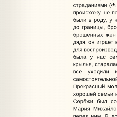
Ф.
страданиями (
происхожу, не п
были в роду, у 
до границы, бро
брошенных жён
дядя, он играет
для воспроизвед
была у нас сем
крылья, старала
все уходили и
самостоятельной
Прекрасный моло
хорошей семьи и
Серёжи был сов
Мария Михайлов
перед ним. В д