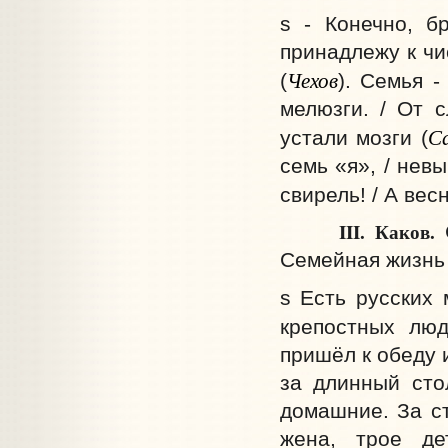
s - Конечно, б
принадлежу к чи
Чехов
(
). Семья 
мелюзги. / От 
С
устали мозги (
семь «я», / нев
свирель! / А весн
III.
Каков.
С
Семейная жизнь 
s Есть русских 
крепостных лю
пришёл к обеду и
за длинный сто
домашние. За с
жена, трое де