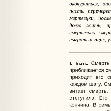
окочуриться, оп
пасть, перемере
мертвецки, посм
долго жить, пр
смертельно, смер
сыграть в ящик, у
I.
Быть.
Смерть ж
приближается см
приходит его с
каждом шагу. См
витает смерть.
отступила. Его
кончина. В семь