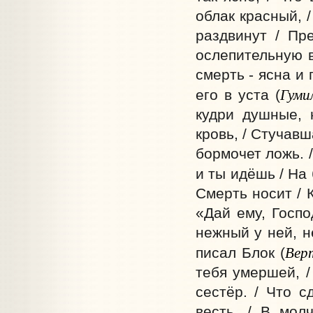
облак красный, 
раздвинут / Пр
ослепительную в
смерть - ясна и
Гуми
его в уста (
кудри душные, 
кровь, / Стучав
бормочет ложь. /
и ты идёшь / На
Смерть носит / К
«Дай ему, Госпо
нежный у ней, н
Вер
писал Блок (
тебя умершей, 
сестёр. / Что с
весть. / В мол