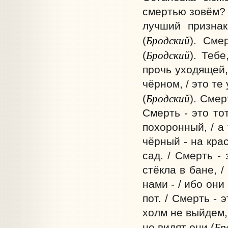
смертью зовём? 
лучший признак
Бродский
(
). Сме
Бродский
(
). Теб
прочь уходящей,
чёрном, / это те
Бродский
(
). Смер
Смерть - это то
похоронный, / а 
чёрный - на кра
сад. / Смерть - 
стёкла в бане, /
нами - / ибо они
пот. / Смерть -
холм не выйдем, 
Бр
не видят они (