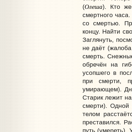
Олеша
(
). Кто ж
смертного часа.
со смертью. Пр
концу. Найти св
Заглянуть, посм
не даёт (жалоба
смерть. Снежны
обречён на гиб
усопшего в пос
при смерти, п
умирающем). Дни
Старик лежит на
смерти). Одной 
телом расстаётс
преставился. Ра
путь (умереть).