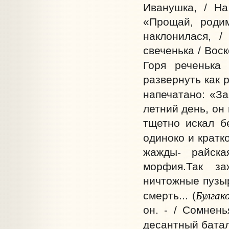
Иванушка, / На 
«Прощай, родим
наклонилася, /
свеченька / Воск
Горя реченька 
развернуть как 
напечатано: «За
летний день, он
тщетно искал б
одиноко и кратк
жажды- райск
морфия.Так за
ничтожные пузыр
Булгак
смерть... (
он. - / Сомнень
десантный батал