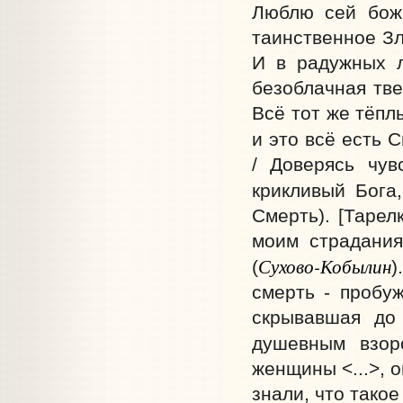
Люблю сей божи
таинственное Зло
И в радужных л
безоблачная тве
Всё тот же тёпл
и это всё есть С
/ Доверясь чув
крикливый Бога,
Смерть). [Тарел
моим страданиям
Сухово-Кобылин
(
)
смерть - пробуж
скрывавшая до
душевным взор
женщины <...>, 
знали, что такое