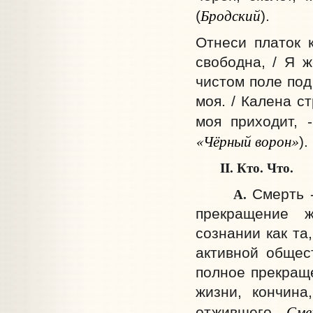
Бродский
(
).
Отнеси платок 
свободна, / Я ж
чистом поле под
моя. / Калена с
моя приходит, 
«Чёрный ворон»
).
II.
Кто.
Что.
А.
Смерть 
прекращение ж
сознании как та
активной общес
полное прекраще
жизни, кончина
Сме
отжившего.