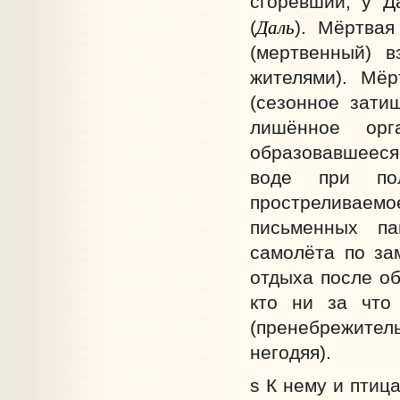
сгоревший; у Д
Даль
(
). Мёртвая
(мертвенный) в
жителями). Мёр
(сезонное зати
лишённое орг
образовавшееся
воде при пол
простреливаем
письменных па
самолёта по за
отдыха после об
кто ни за что 
(пренебрежите
негодяя).
s К нему и птица