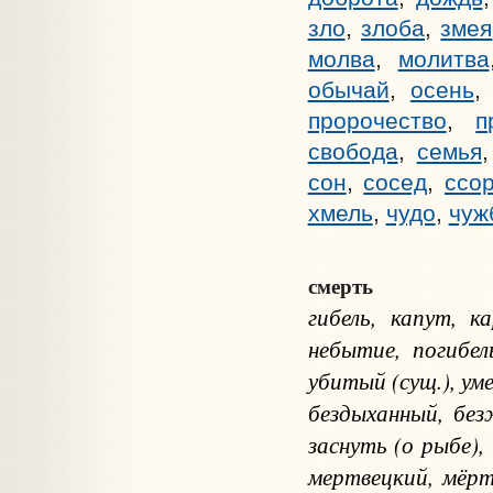
зло
,
злоба
,
змея
молва
,
молитва
обычай
,
осень
пророчество
,
п
свобода
,
семья
сон
,
сосед
,
ссо
хмель
,
чудо
,
чуж
смерть
гибель, капут, к
небытие, погибел
убитый (сущ.), ум
бездыханный, без
заснуть (о рыбе),
мертвецкий, мёрт