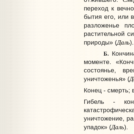
переход к вечно
бытия его, или 
разложенье пл
растительной си
Даль
природы» (
).
Б.
Кончин
моменте. «Конч
состоянье, в
Д
уничтоженья» (
Конец - смерть;
Гибель - кон
катастрофическ
уничтожение, ра
Даль
упадок» (
).