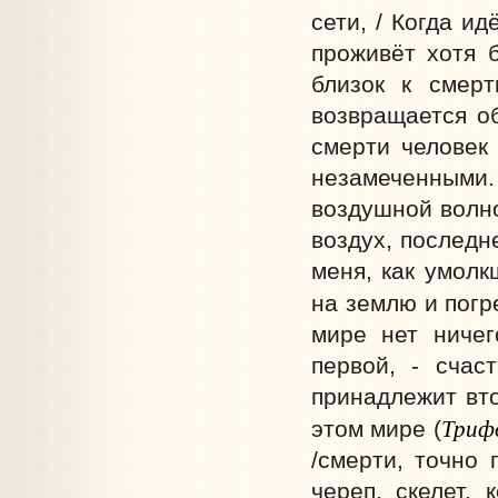
сети, / Когда ид
проживёт хотя 
близок к смерт
возвращается об
смерти человек
незамеченными. 
воздушной волно
воздух, последн
меня, как умолк
на землю и погр
мире нет ничег
первой, - счас
принадлежит вто
Триф
этом мире (
/смерти, точно 
череп, скелет, 