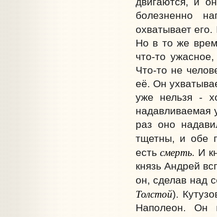
двигаются, и он
болезненно на
охватывает его.
Но в то же врем
что-то ужасное,
Что-то не челов
её. Он ухватыва
уже нельзя - х
надавливаемая у
раз оно надави
тщетны, и обе 
смерть.
есть
И кн
князь Андрей всп
он, сделав над с
Толстой
). Кутуз
Наполеон. Он 