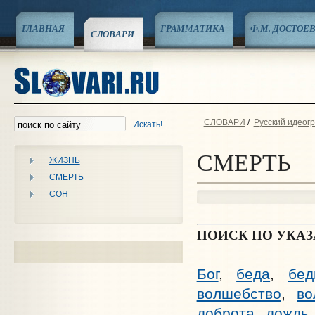
ГЛАВНАЯ
ГРАММАТИКА
Ф.М. ДОСТОЕ
СЛОВАРИ
СЛОВАРИ
/
Русский идеог
Искать!
СМЕРТЬ
ЖИЗНЬ
СМЕРТЬ
СОН
ПОИСК ПО УКА
Бог
,
беда
,
бед
волшебство
,
во
доброта
,
дождь