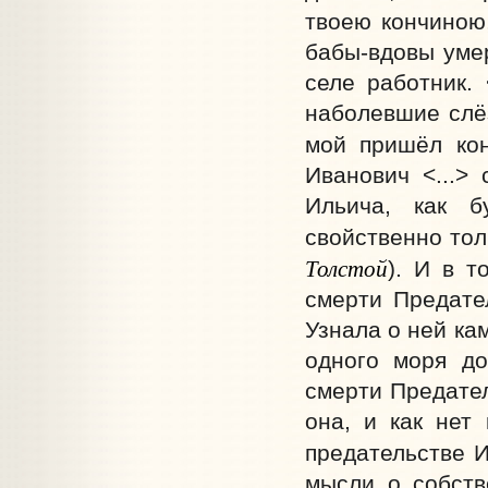
твоею кончиною,
бабы-вдовы уме
селе работник. 
наболевшие слёз
мой пришёл кон
Иванович <...>
Ильича, как б
свойственно тол
Толстой
). И в 
смерти Предате
Узнала о ней ка
одного моря до
смерти Предател
она, и как нет
предательстве И
мысли о собств