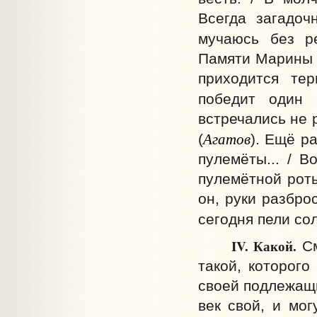
Всегда загадоч
мучаюсь без ре
Памяти Марины Ц
приходится те
победит один 
встречались не 
Агатов
(
). Ещё р
пулемёты... / В
пулемётной роты
он, руки разбро
сегодня пели сол
IV.
Какой.
См
такой, которого
своей подлежащ
век свой, и мог