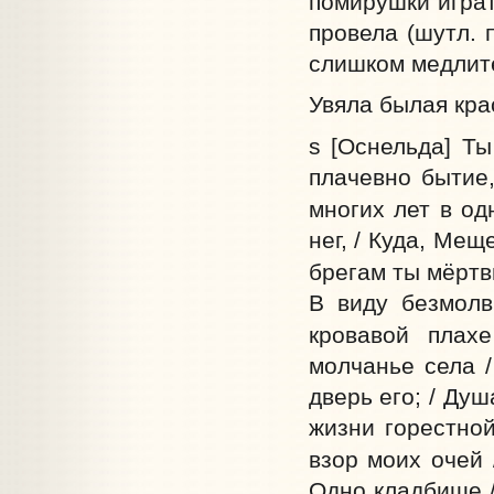
помирушки играт
провела (шутл. 
слишком медлит
Увяла былая кра
s [Оснельда] Т
плачевно бытие,
многих лет в од
нег, / Куда, Мещ
брегам ты мёртв
В виду безмолв
кровавой плах
молчанье села /
дверь его; / Душ
жизни горестной
взор моих очей 
Oдно кладбище /