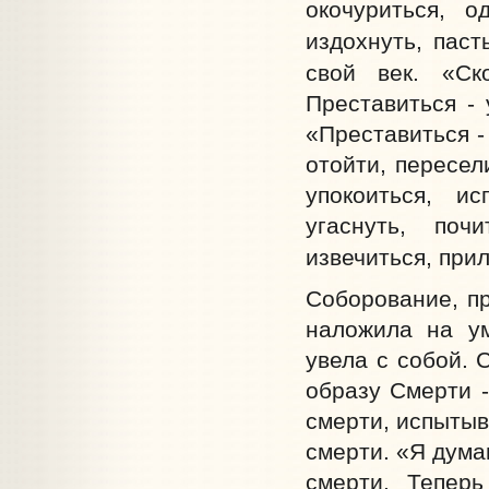
окочуриться, о
издохнуть, паст
свой век. «Ск
Преставиться - 
«Преставиться -
отойти, пересел
упокоиться, ис
угаснуть, поч
извечиться, при
Соборование, п
наложила на ум
увела с собой. 
образу Смерти -
смерти, испытыв
смерти. «Я дума
смерти. Тепер