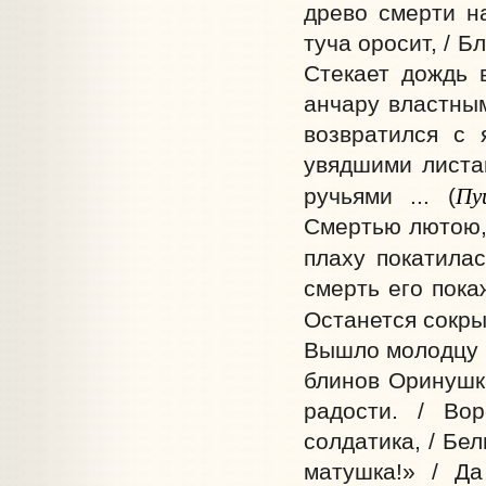
древо смерти на
туча оросит, / Б
Стекает дождь в
анчару властным
возвратился с 
увядшими листа
Пу
ручьями ... (
Смертью лютою, 
плаху покатилас
смерть его пока
Останется сокры
Вышло молодцу в
блинов Оринушка
радости. / Во
солдатика, / Бе
матушка!» / Да