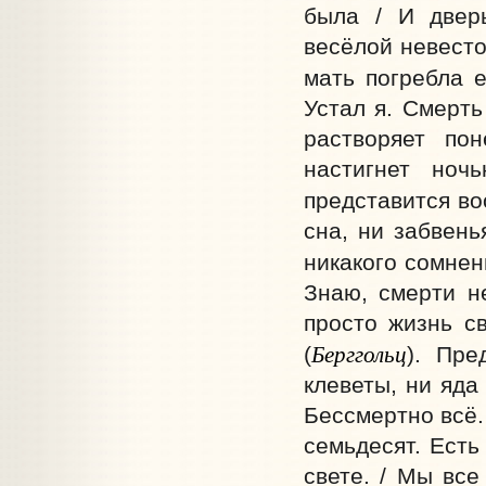
была / И двер
весёлой невесто
мать погребла е
Устал я. Смерть 
растворяет по
настигнет ноч
представится во
сна, ни забвень
никакого сомнен
Знаю, смерти не
просто жизнь св
Берггольц
(
). Пре
клеветы, ни яда
Бессмертно всё. 
семьдесят. Есть
свете. / Мы все