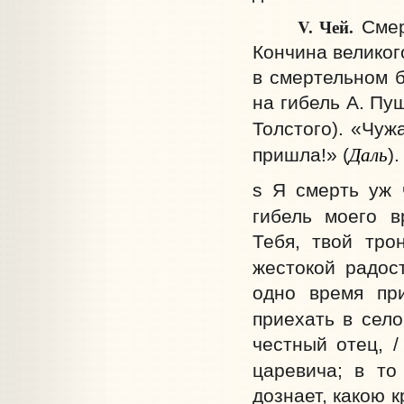
V.
Чей.
Смерт
Кончина великог
в смертельном 
на гибель А. Пу
Толстого). «Чуж
Даль
пришла!» (
).
s Я смерть уж 
гибель моего в
Тебя, твой тро
жестокой радос
одно время при
приехать в село
честный отец, /
царевича; в то
дознает, какою 