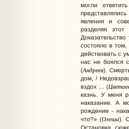
могли ответит
представлялис
явления и сов
разделяя этот
Доказательство 
состояло в том,
действовать с у
нас не боялся с
Андреев
(
). Смерт
дом, / Недовзр
Цветае
вздох ... (
казнь. У меня р
наказание. А м
рождение - нак
Олеша
что?» (
). 
Остановка сюже