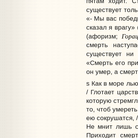
пятам ходит. С
существует толь
«- Мы вас победи
сказал я врагу» 
Гора
(афоризм;
смерть наступ
существует ни
«Смерть его при
он умер, а смерт
s Как в море лью
/ Глотает царст
которую стремгл
то, чтоб умереть
ею сокрушатся, /
Не мнит лишь с
Приходит смерт