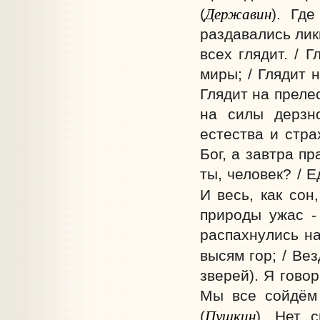
Державин
(
). Гд
раздавались лик
всех глядит. / 
миры; / Глядит 
Глядит на преле
на силы дерзно
естества и стра
Бог, а завтра пр
ты, человек? / Е
И весь, как сон
природы ужас -
распахнулись на
высям гор; / Ве
зверей). Я говор
Мы все сойдём 
Пушкин
(
). Нет 