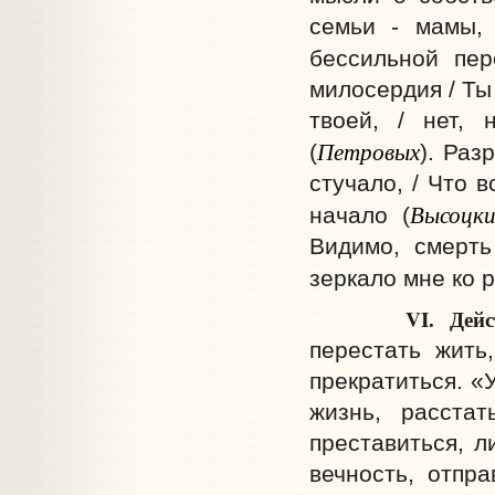
семьи - мамы, 
бессильной пер
милосердия / Ты 
твоей, / нет,
Петровых
(
). Раз
стучало, / Что в
Высоцк
начало (
Видимо, смерть
зеркало мне ко рт
VI.
Дейс
перестать жить
прекратиться. «
жизнь, расстат
преставиться, л
вечность, отпра