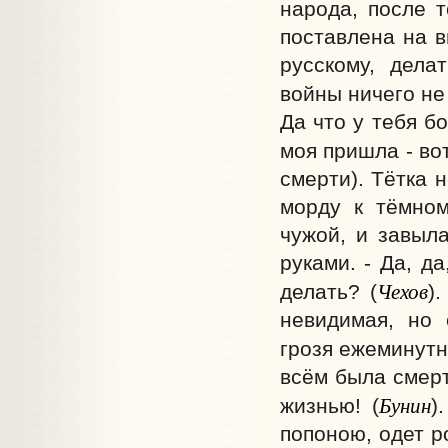
народа, после т
поставлена на в
русскому, дела
войны ничего не
Да что у тебя бо
моя пришла - вот
смерти). Тётка 
морду к тёмному
чужой, и завыла
руками. - Да, д
Чехов
делать? (
)
невидимая, но 
грозя ежеминутн
всём была смерт
Бунин
жизнью! (
)
попоною, одет р