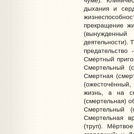
чуме). Клиниче
дыхания и серд
жизнеспособн
прекращение жи
(вынужденный
деятельности). 
предательство 
Смертный пригов
Смертельный (с
Смертная (смерт
(ожесточённый, 
жизнь, а на с
(смертельная) о
Смертельный (
Смертельная вр
(труп). Мёртво