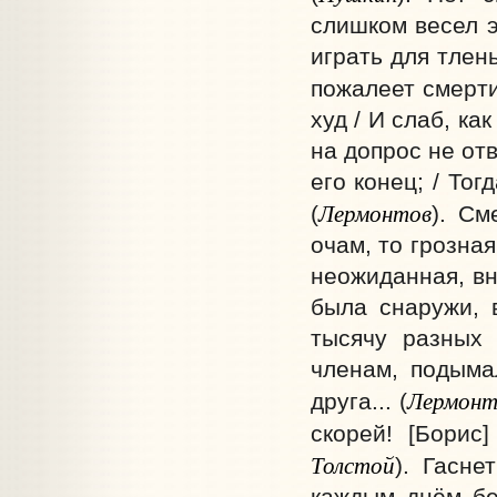
слишком весел э
играть для тлень
пожалеет смерти 
худ / И слаб, ка
на допрос не отв
его конец; / То
Лермонтов
(
). См
очам, то грозна
неожиданная, вн
была снаружи, в
тысячу разных
членам, подыма
Лермонт
друга... (
скорей! [Борис
Толстой
). Гасне
каждым днём бе