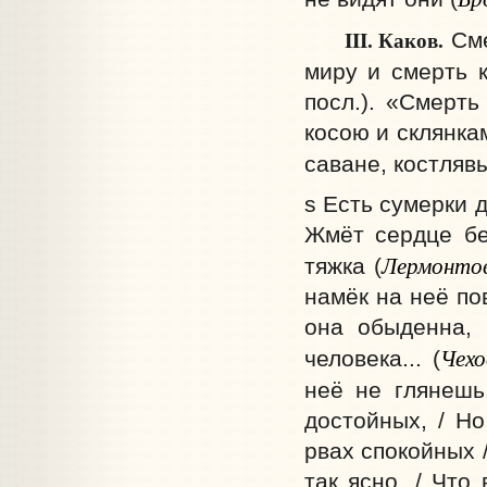
III.
Каков.
Сме
миру и смерть к
посл.). «Смерть
косою и склянка
саване, костлявы
s Есть сумерки д
Жмёт сердце бе
Лермонто
тяжка (
намёк на неё по
она обыденна,
Чехо
человека... (
неё не глянешь
достойных, / Н
рвах спокойных 
так ясно, / Что