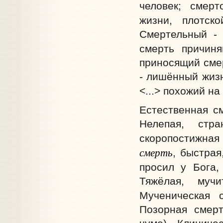
человек; смер
жизни, плотск
Смертельный - 
смерть причин
приносящий смер
- лишённый жизн
<...> похожий на
Естественная см
Нелепая, стра
скоропостижная
смерть
, быстрая
просил у Бога,
Тяжёлая, мучи
Мученическая 
Позорная смерт