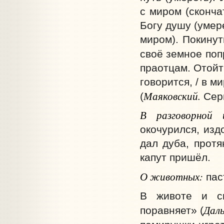
с миром (сконча
Богу душу (умере
миром). Покинут
своё земное поп
праотцам. Отойт
говорится, / в ми
Маяковский.
(
Серг
В разговорной 
окочурился, изд
дал дуба, протя
капут пришёл.
О животных:
паст
В животе и см
Дал
поравняет» (