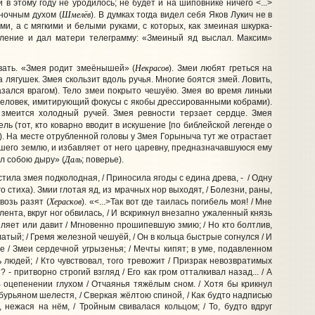
й в этому году не уродилось; не будет и на шиповнике ничего <...>
Шмелёв
сночным духом (
). В думках тогда видел себя Яков Лукич не в
ми, а с мягкими и белыми руками, с которых, как змеиная шкурка-
деление и дал матери телеграмму: «Змеиный яд выслал. Максим»
Некрасов
вать. «Змея родит змеёнышей» (
). Змеи любят греться на
 лягушек. Змея скользит вдоль ручья. Многие боятся змей. Ловить,
казался врагом). Тело змеи покрыто чешуёю. Змея во время линьки
 (человек, имитирующий фокусы с якобы дрессированными кобрами).
а змеится холодный ручей. Змея ревности терзает сердце. Змея
тель (тот, кто коварно вводит в искушение [по библейской легенде о
). На месте отрубленной головы у Змея Горыныча тут же отрастает
вшего землю, и избавляет от него царевну, предназначавшуюся ему
Даль
ул собою дыру» (
; поверье).
естила змея подколодная, / Приносила ягоды с едина древа, - / Одну
го стиха). Змии глотая яд, из мрачных нор выходят, / Болезни, раны,
Херасков
возь разят (
). «<...>Так вот где таилась погибель моя! / Мне
лента, вкруг ног обвилась, / И вскрикнул внезапно ужаленный князь
ыпляет или давит / Мгновенно прошипевшую змию; / Но кто болтлив,
ылатый; / Гремя железной чешуёй, / Он в кольца быстрые согнулся / И
е / Змеи сердечной угрызенья; / Мечты кипят; в уме, подавленном
ь людей; / Кто чувствовал, того тревожит / Призрак невозвратимых
? - притворно строгий взгляд / Его как гром отталкивал назад... / А
В оцепенении глухом / Отчаянья тяжёлым сном. / Хотя бы крикнул
м бурьяном шелестя, / Сверкая жёлтою спиной, / Как будто надписью
 нежася на нём, / Тройным свивалася кольцом; / То, будто вдруг