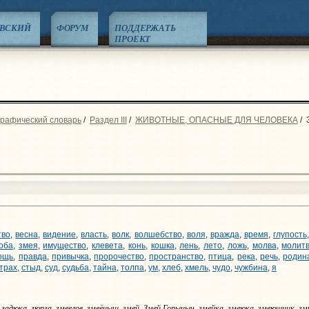
ЕВСКИЙ
ФОРУМ
ПОДДЕРЖАТЬ
ПРОЕКТ
графический словарь
/
Раздел III
/
ЖИВОТНЫЕ, ОПАСНЫЕ ДЛЯ ЧЕЛОВЕКА
/
тво
,
весна
,
видение
,
власть
,
волк
,
волшебство
,
воля
,
вражда
,
время
,
глупость
оба
,
змея
,
имущество
,
клевета
,
конь
,
кошка
,
лень
,
лето
,
ложь
,
молва
,
молит
ощь
,
правда
,
привычка
,
пророчество
,
пространство
,
птица
,
река
,
речь
,
родин
трах
,
стыд
,
суд
,
судьба
,
тайна
,
толпа
,
ум
,
хлеб
,
хмель
,
чудо
,
чужбина
,
я
, гадюка, гюрза, змеелов, змеёныш, змей, Змей Горыныч, змейка, змеюка, змеюшник, зми