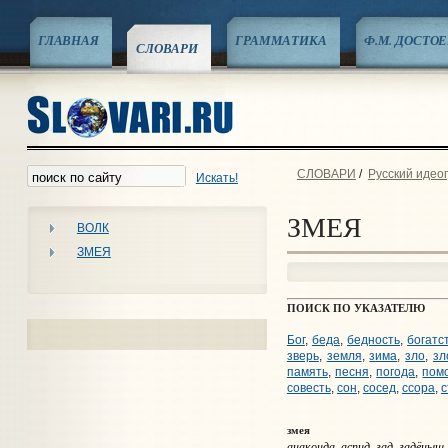
ГЛАВНАЯ
ГРАММАТИКА
Ф.М. ДОСТО
СЛОВАРИ
СЛОВАРИ
/
Русский идео
Искать!
ЗМЕЯ
ВОЛК
ЗМЕЯ
ПОИСК ПО УКАЗАТЕЛЮ
Бог
,
беда
,
бедность
,
богатс
зверь
,
земля
,
зима
,
зло
,
зл
память
,
песня
,
погода
,
пом
совесть
,
сон
,
сосед
,
ссора
,
с
змея
анаконда, аспид, гад, гадёныш