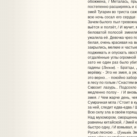
обожжена, / Металась, пры
постепенно расширяясь и сл
змей Тугарин во триста саж
всю ночь сосал его сердце 
Зачем былого пыл тревожны
вьётся и ползёт, / И мучит,
беловатой полосой змеили
ужалила её. Девочка чрез п
белая, очень красивая на в
закрылись, мелкие и частые
поджимать и опускать хвост
отдалённые углы огромной б
зато не один раз было уби
Лесков
гадины (
). - Братцы
верёвку. - Это не змея, а у
это верно... - покойно забор
в лесу по голым / Снастям в
Сквозит лазурь... Подсохло
медленно ползу - / И вновь 
змея. / Чем жарче день, че
Сумрачная мгла / Стоит в ку
за ней, следит едва-едва / 
Всю силу зла в своём горяще
Над мухомором, сморщенным
равнины китайской, / Змей 
быстро одну, / И взмывал, 
Гумилёв.
Русью лесною ... (
Зм