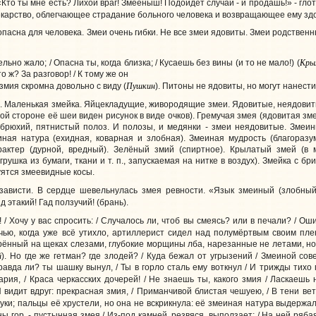
то ты мне есть? Лихой враг! Змеёныш! Подойдет случай - и продашь!» - глотая
екарство, облегчающее страдание больного человека и возвращающее ему здо
пасна для человека. Змеи очень гибки. Не все змеи ядовиты. Змеи родственн
Кры
ельно жало; / Опасна ты, когда близка; / Кусаешь без вины (и то не мало!) (
то ж? За разговор! / К тому же он
Пушкин
и змия скромна довольно с виду (
). Питоны не ядовиты, но могут нанести
. Маленькая змейка. Яйцекладущие, живородящие змеи. Ядовитые, неядовитые
ой стороне её шеи виден рисунок в виде очков). Гремучая змея (ядовитая з
брюхий, пятнистый полоз. И полозы, и медянки - змеи неядовитые. Змеин
еиная натура (ехидная, коварная и злобная). Змеиная мудрость (благоразу
рактер (дурной, вредный). Зелёный змий (спиртное). Крылатый змей (в
рушка из бумаги, ткани и т. п., запускаемая на нитке в воздух). Змейка с 
уятся змеевидные косы.
 зависти. В сердце шевельнулась змея ревности. «Язык змеиный (злобный,
ид этакий! Гад ползучий! (брань).
! / Хочу у вас спросить: / Случалось ли, чтоб вы смеясь? или в печали? / Ош
очью, когда уже всё утихло, артиллерист сидел над полумёртвым своим пле
рённый на щеках слезами, глубокие морщины лба, нарезанные не летами, н
й
). Но где же гетман? где злодей? / Куда бежал от угрызений / Змеиной сов
равда ли? ты шашку вынул, / Ты в горло сталь ему воткнул / И трижды тихо 
ария, / Краса черкасских дочерей! / Не знаешь ты, какого змия / Ласкаешь 
 И видит вдруг: прекрасная змия, / Приманчивой блистая чешуею, / В тени вет
уки; пальцы её хрустели, но она не вскрикнула: её змеиная натура выдержал
 гор, - пустынная змея / Из-под камней, резвяся, выползает; / На ней ряба