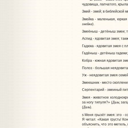
чудовища, лапчатого, крыла
Змий - змей; в библейской 
Змейка - маленькая, юркая
змейка
).
Змеёныш - детёныш змеи; т
Аспид - ядовитая змея; такж
Гадюка - ядовитая змея с п
Гадёныш - детёныш гадюки;
Кобра - южная ядовитая з
Полоз - большая неядовита
Уж - неядовитая змея семей
Змеюшник - место скопления
Серпентарий - змеиный пит
Змея - животное холоднокро
Даль
за ногу типуля?» (
; заг
Даль
(
).
s Меня грызёт змея: это - с
Я читал: «Какая грусть! К
объяснить, что это метель, 