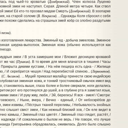
Домбровский
ась под чьей-то кроватью (
). Член колхоза Луценко
громной змеи не наступил. Серая. Длиной метра четыре. Как ствол
Домбровский
учей змеи! Её кто-то прозвал мадам Смерть (
). В зоопарке
В. Некрасов
ия, на старой соломе (
). ...Однажды Коля сбросил с себя
лыжи похожи сделались на страшных змей кобр со злобно раздутыми
й песни
).
 изготовления лекарства. Змеиный яд - добыча змеелова. Змеиное
еиная шкурка-выползок. Змеиная кожа (обычно используется как
гнездо.
о мудрыя змеи / В уста замершие мои / Вложил десницею кровавой
Пушкин
от же час (
). В то время для меня влачатся в тишине / Часы
. Прикрыта дикими кустами, / На нём пещера есть одна - / Жилище
Лермонтов
о, / И серебрится чешуя / Над перегибистой спиною... (
).
С. Аксаков
 (
). ... Муций приказал малайцу принести свою индийскую
голубоватая змеиная кожа, и тонкий тростниковый смычок имел вид
го, становилось выше, глаза более и более сверкали, ноги делались
ритом рот его протянулся до ушей, а в глубине рта я заметил язык,
зкими змеи / И руку жму, любя, / Эй, берегись! Я вся - змея! / Смотри:
оевского, / Ныне, вчера, / Вечно - единый, / От небоскрёбов до
еи, змеи извивы, / Пёстрых тканей переливы, / Небывалость знойных
утно слышит свист змеи, / Как нежный близкий зов, / Он еле видит в
очно камыш, / Змеиный глаз цветёт. / Змеиный глаз глядит, растёт, /
й надежде / И сожаленьям о былом не верь. / Не говори, что лучше
Зинаида Григорьевна обрадовалась, оживилась. Долго было слышно