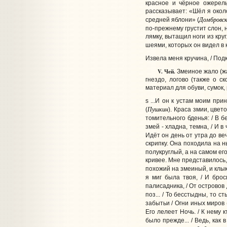
красное и чёрное ожерел
рассказывает: «Шёл я около
Домбровс
средней яблони» (
по-прежнему грустит слон, 
лямку, вытащил ноги из кр
шеями, которых он видел в ки
Извела меня кручина, / Подко
V. Чей.
Змеиное жало (жа
гнездо, логово (также о 
материал для обуви, сумок,
s ...И он к устам моим пр
Пушкин
(
). Краса змии, цвет
томительного бденья: / В б
змей - хладна, темна, / И 
Идёт он день от утра до веч
скрипку. Она походила на н
полукруглый, а на самом ег
кривее. Мне представилось,
похожий на змеиный, и клык
я миг была твоя, / И брос
палисадника, / От островов 
поз... / То бесстыдны, то с
забытьи / Огни иных миров 
Его лелеет Ночь. / К нему к
было прежде... / Ведь, как