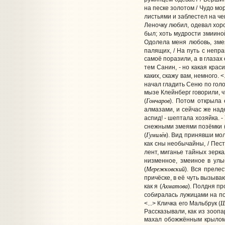
на песке золотом / Чудо мор
листьями и заблестел на че
Леночку любил, одевал хорош
был; хоть мудрости змииной
Одолела меня любовь, змея
палящих, / На путь с неправ
самоё поразили, а в глазах
тем Санин, - но какая краси
каких, скажу вам, немного. <
начал гладить Сеню по голо
мызе Клейнберг говорили, ч
Гончаров
(
). Потом открыла
алмазами, и сейчас же над
аспид! - шептала хозяйка. - 
снежными змеями позёмки 
Гумилёв
(
). Вид принявши мол
как сны необычайны, / Пест
лент, миганье тайных зеркал
низменное, змеиное в улы
Мережковский
(
). Вся преле
причёске, в её чуть вызыва
Ахматова
как я (
). Полдня пр
собиралась лужицами на по
Ш
<...> Кличка его Мальбрук (
Рассказывали, как из зоопа
махал обожжённым крылом, 