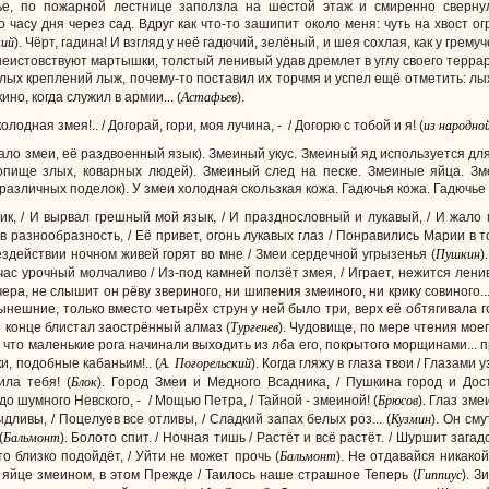
ье, по пожарной лестнице заползла на шестой этаж и смиренно свернул
 часу дня через сад. Вдруг как что-то зашипит около меня: чуть на хвост о
кий
). Чёрт, гадина! И взгляд у неё гадючий, зелёный, и шея сохлая, как у грем
неистовствуют мартышки, толстый ленивый удав дремлет в углу своего террар
углых креплений лыж, почему-то поставил их торчмя и успел ещё отметить: 
Астафьев
но, когда служил в армии... (
).
из народно
лодная змея!.. / Догорай, гори, моя лучина, - / Догорю с тобой и я! (
ло змеи, её раздвоенный язык). Змеиный укус. Змеиный яд используется для
скопище злых, коварных людей). Змеиный след на песке. Змеиные яйца. Зм
 различных поделок). У змеи холодная скользкая кожа. Гадючья кожа. Гадючье 
иник, / И вырвал грешный мой язык, / И празднословный и лукавый, / И жал
ов разнообразность, / Её привет, огонь лукавых глаз / Понравились Марии в т
Пушкин
ездействии ночном живей горят во мне / Змеи сердечной угрызенья (
)
в час урочный молчаливо / Из-под камней ползёт змея, / Играет, нежится ленив
ера, не слышит он рёву звериного, ни шипения змеиного, ни крику совиного...
ынешние, только вместо четырёх струн у ней было три, верх её обтягивала 
Тургенев
о конце блистал заострённый алмаз (
). Чудовище, по мере чтения мое
 что маленькие рога начинали выходить из лба его, покрытого морщинами... п
А. Погорельский
и, подобные кабаньим!.. (
). Когда гляжу в глаза твои / Глазами у
Блок
ила тебя! (
). Город Змеи и Медного Всадника, / Пушкина город и Дост
Брюсов
до шумного Невского, - / Мощью Петра, / Тайной - змеиной! (
). Глаз зм
Кузмин
тыдливы, / Поцелуев все отливы, / Сладкий запах белых роз... (
). Он см
Бальмонт
(
). Болото спит. / Ночная тишь / Растёт и всё растёт. / Шуршит загад
Бальмонт
то близко подойдёт, / Уйти не может прочь (
). Не отдавайся никако
Гиппиус
 в яйце змеином, в этом Прежде / Таилось наше страшное Теперь (
). 