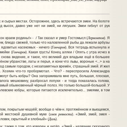
 и сырых местах. Осторожнее, здесь встречаются змеи. На болоте
д высох, давно уже нет ни змей, ни лягушек. Змеи гибнут от рук
Лермонтов
 он краем родины!» - / Так сказал и умер Гостомысл (
). Я
аем, блюдо свежей, только что наловленной рыбы да лежали арбузы
Гончаров
 ядовитых насекомых - ничего (
). Вся тетрадь вспыхнула и
Гончаров
мейки (
). Какая грусть! Конец аллеи / Опять с утра исчез в
ак снова видение, и такое, что великий дух владыки ещё в большее
лёном убранстве, латы и перья, и кони что львы, вороные <...> а на
 под самым городом, с незапамятных времён, страшный змей. И жил
на. Хозяин что-то пробормотал. - Что? - переспросила Александра
 могут быть кобры? Она загораживала мне путь, большая, плоская,
апога мешковину, разбросал лопухи - и тогда показалась голова,
- Самый обыкновенный чёрный полоз. Но только большой-большой. У
ролевские кобры, которые питаются исключительно... змеями, в том
лом, покрытым чешуёй; вообще о чём-н. протяжённом и вьющемся,
змея ревности
ой жестокой душевной муке (
). «Змий, змей, змея -
Даль
ловек, скрытный и злобный» (
).
 также о том, кто коварен и хитёр. «Змей - название сказочного