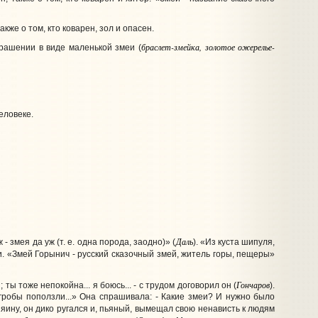
кже о том, кто коварен, зол и опасен.
браслет-змейка, золотое ожерелье-
крашении в виде маленькой змеи (
еловеке.
Даль
 - змея да уж (т. е. одна порода, заодно)» (
). «Из куста шипуля,
и. «Змей Горынич - русский сказочный змей, житель горы, пещеры»
Гончаров
ты тоже непокойна... я боюсь... - с трудом договорил он (
).
сугробы поползли...» Она спрашивала: - Какие змеи? И нужно было
хозяину, он дико ругался и, пьяный, вымещал свою ненависть к людям