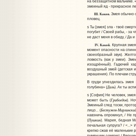
на беззащитном мальчике. «К
змеиный яд - прекрасное л
III. Каков.
Змея обычно о
пловец.
s Ты [змея] зла - твоё смерт
погубит / Своей рабы, - за ч
не даст меня в обиду, / Да 
IV. Какой.
Крупная змея
момент опасности на спинн
своеобразный звук). Желто
ловкость (как у змеи). Зм
изощрённый). Гадючий ха
воздушный змей (детская иг
украшения). По плечам стр
В груди угнездилась змея
Даль
голубина» (
). Ах ты асп
s [София] Не человек, змея
Грибоедов
может быть (
). Н
Змеиный след тоски, прото
Бестужев-Марлински
лицо... (
навзничь опрокинул, / Не п
Пушкин
(
). Мария, бедная М
печальная супруга? / <...>
крепко сжав её маленькие р
румянцем одевает / Вершины