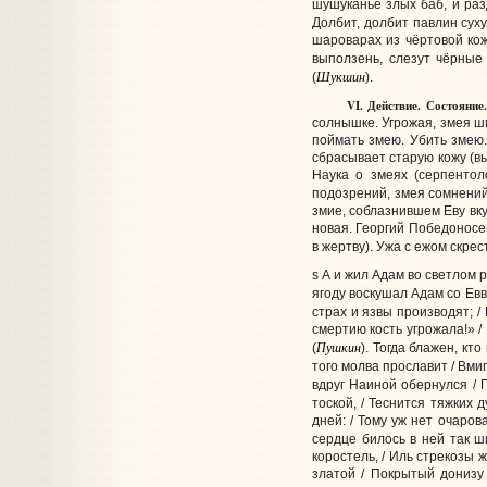
шушуканье злых баб, и раз
Долбит, долбит павлин суху
шароварах из чёртовой кож
выползень, слезут чёрные 
Шукшин
(
).
VI. Действие. Состояние. О
солнышке. Угрожая, змея ши
поймать змею. Убить змею. 
сбрасывает старую кожу (в
Наука о змеях (серпентол
подозрений, змея сомнений
змие, соблазнившем Еву вку
новая. Георгий Победоносе
в жертву). Ужа с ежом скре
s А и жил Адам во светлом р
ягоду воскушал Адам со Евво
страх и язвы производят; / 
смертию кость угрожала!» /
Пушкин
(
). Тогда блажен, кт
того молва прославит / Вмиг 
вдруг Наиной обернулся / 
тоской, / Теснится тяжких д
дней: / Тому уж нет очарова
сердце билось в ней так ш
коростель, / Иль стрекозы 
златой / Покрытый донизу 