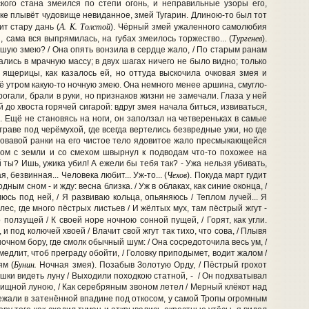
ского стана змеился по степи огонь, и неправильные узоры его,
реке плывёт чудовище невиданное, змей Тугарин. Длиною-то был тот
А. К. Толстой
ит стару дань (
). Чёрный змей ужаленного самолюбия
Тургенев
 сама вся выпрямилась, на губах змеилось торжество... (
).
вшую змею? / Она опять вонзила в сердце жало, / По старым ранам
ались в мрачную массу; в двух шагах ничего не было видно; только
у ящерицы, как казалось ей, но оттуда выскочила очковая змея и
 утром какую-то ночную змею. Она немного менее аршина, смугло-
рогали, брали в руки, но признаков жизни не замечали. Глаза у ней
до хвоста горячей сигарой: вдруг змея начала биться, извиваться,
). Ещё не становясь на ноги, он заползал на четвереньках в самые
траве под черёмухой, где всегда вертелись безвредные ужи, но где
 кровавой ранки на его чистое тело ядовитое жало пресмыкающейся
нутом с земли и со смехом швырнул к подводам что-то похожее на
тый ты? Ишь, ужика убил! А ежели бы тебя так? - Ужа нельзя убивать,
Чехов
, безвинная... Человека любит... Уж-то... (
). Покуда март гудит
дным сном - и жду: весна близка. / Уж в облаках, как синие оконца, /
люсь под ней, / Я развиваю кольца, опьяняюсь / Теплом лучей... Я
е лес, где много пёстрых листьев / И жёлтых мух, там пёстрый жгут -
 ползущей / К своей норе ночною сонной пущей, / Горят, как угли.
 и под колючей хвоей / Влачит свой жгут так тихо, что сова, / Плывя
 ночном бору, где смолк обычный шум: / Она сосредоточила весь ум, /
Помедлит, чтоб преграду обойти, / Головку приподымет, водит жалом /
Бунин.
ям (
Ночная змея). Позабыв Золотую Орду, / Пёстрый грохот
ушки видеть луну / Выходили походкою статной, - / Он подхватывал
д хищной луною, / Как серебряным звоном летел / Мерный клёкот над
ежали в затенённой впадине под откосом, у самой Тропы огромным