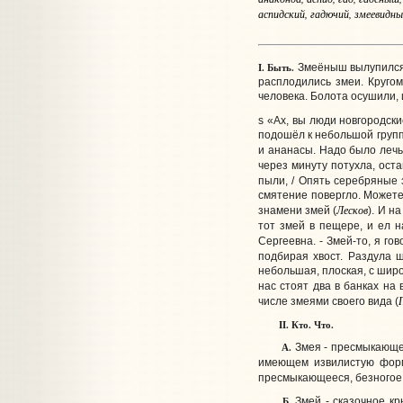
аспидский, гадючий, змеевидн
I. Быть.
Змеёныш вылупился, 
расплодились змеи. Кругом
человека. Болота осушили, 
s «Ах, вы люди новгородски
подошёл к небольшой групп
и ананасы. Надо было лечь 
через минуту потухла, ост
пыли, / Опять серебряные 
смятение повергло. Можете в
Лесков
знамени змей (
). И н
тот змей в пещере, и ел н
Сергеевна. - Змей-то, я гов
подбирая хвост. Раздула ш
небольшая, плоская, с шир
нас стоят два в банках на 
числе змеями своего вида (
II. Кто. Что.
А.
Змея - пресмыкающе
имеющем извилистую форму
пресмыкающееся, безногое ж
Б.
Змей - сказочное к