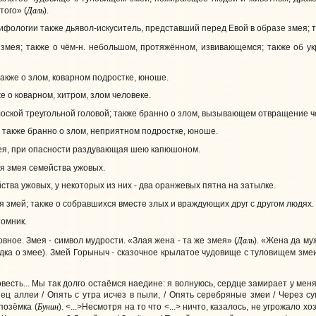
Даль
того» (
).
мифологии также дьявол-искуситель, представший перед Евой в образе змея; та
 змея; также о чём-н. небольшом, протяжённом, извивающемся; также об у
акже о злом, коварном подростке, юноше.
е о коварном, хитром, злом человеке.
лоской треугольной головой; также бранно о злом, вызывающем отвращение ч
 также бранно о злом, неприятном подростке, юноше.
мея, при опасности раздувающая шею капюшоном.
я змея семейства ужовых.
ства ужовых, у некоторых из них - два оранжевых пятна на затылке.
 змей; также о собравшихся вместе злых и враждующих друг с другом людях.
омник.
Даль
вное. Змея - символ мудрости. «Злая жена - та же змея» (
). «Жена да муж
адка о змее). Змей Горыныч - сказочное крылатое чудовище с туловищем зме
овесть... Мы так долго остаёмся наедине: я волнуюсь, сердце замирает у меня; 
онец аллеи / Опять с утра исчез в пыли, / Опять серебряные змеи / Через 
Бунин
позёмка (
). <...>Несмотря на то что <...> ничто, казалось, не угрожало 