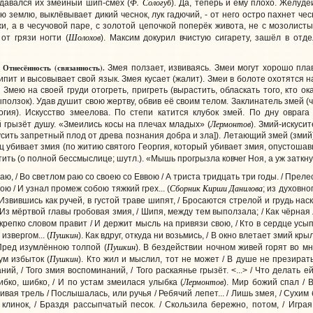
Ф. Сологуб
давался их змеиный шип-смех (
). Да, теперь и ему плохо. Желуде
ю землю, выклёвывает дикий чеснок, лук гадючий, - от него остро пахнет че
и, а в чесучовой паре, с золотой цепочкой поперёк живота, не с мозолисты
Шолохов
от грязи ногти (
). Максим докурил вчистую сигарету, зашёл в от
тнесённость (связанность).
Змея ползает, извиваясь. Змеи могут хорошо пла
пит и высовывает свой язык. Змея кусает (жалит). Змеи в болоте охотятся на
Змею на своей груди отогреть, пригреть (вырастить, обласкать того, кто о
ыползок). Удав душит свою жертву, обвив её своим телом. Заклинатель змей
огия). Искусство змеелова. По степи катится клубок змей. По дну овраг
Лермонтов
 грызёт душу. «Змеились косы на плечах младых» (
). Змий-искуси
сить запретный плод от древа познания добра и зла]). Летающий змей (змий
ц убивает змия (по житию святого Георгия, который убивает змия, опустоша
стить (о полной бессмыслице; шутл.). «Мышь прогрызла ковчег Ноя, а уж заткн
аю, / Во светлом раю со своею со Еввою / А триста тридцать три годы. / Прел
Сборник Кирши Данилова
ю / И узнал промеж собою тяжкий грех... (
; из духовно
Извившись как ручей, в густой траве шипят, / Бросаются стрелой и грудь наск
 Из мёртвой главы гробовая змия, / Шипя, между тем выползала; / Как чёрная 
о крепко словом правит / И держит мысль на привязи свою, / Кто в сердце ус
Пушкин
извергом... (
). Как вдруг, откуда ни возьмись, / В окно влетает змий кр
Пушкин
Пред изумлённою толпой (
). В бездействии ночном живей горят во мн
Пушкин
ум избыток (
). Кто жил и мыслил, тот не может / В душе не презират
ний, / Того змия воспоминаний, / Того раскаянье грызёт. <...> / Что делать ей
Лермонтов
ибко, шибко, / И по устам змеилася улыбка (
). Мир божий спал / 
живая трель / Послышалась, или ручья / Ребячий лепет... / Лишь змея, / Сухи
клинок, / Браздя рассыпчатый песок. / Скользила бережно, потом, / Играя,