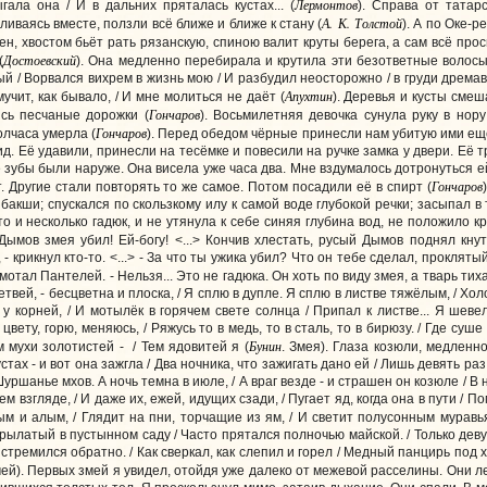
Лермонтов
гала она / И в дальних пряталась кустах... (
). Справа от татар
А. К. Толстой
иваясь вместе, ползли всё ближе и ближе к стану (
). А по Оке-
ен, хвостом бьёт рать рязанскую, спиною валит круты берега, а сам всё прос
Достоевский
(
). Она медленно перебирала и крутила эти безответные волосы,
й / Ворвался вихрем в жизнь мою / И разбудил неосторожно / в груди дрема
Апухтин
 мучит, как бывало, / И мне молиться не даёт (
). Деревья и кусты смеш
Гончаров
сь песчаные дорожки (
). Восьмилетняя девочка сунула руку в нор
Гончаров
олчаса умерла (
). Перед обедом чёрные принесли нам убитую ими ещё
ид. Её удавили, принесли на тесёмке и повесили на ручке замка у двери. Её т
 зубы были наруже. Она висела уже часа два. Мне вздумалось дотронуться ей 
Гончаров
. Другие стали повторять то же самое. Потом посадили её в спирт (
акши; спускался по скользкому илу к самой воде глубокой речки; засыпал в 
то и несколько гадюк, и не утянула к себе синяя глубина вод, не положило
, Дымов змея убил! Ей-богу! <...> Кончив хлестать, русый Дымов поднял к
ж, - крикнул кто-то. <...> - За что ты ужика убил? Что он тебе сделал, прокля
мотал Пантелей. - Нельзя... Это не гадюка. Он хоть по виду змея, а тварь тихая
етвей, - бесцветна и плоска, / Я сплю в дупле. Я сплю в листве тяжёлым, / Холо
 у корней, / И мотылёк в горячем свете солнца / Припал к листве... Я шеве
цвету, горю, меняюсь, / Ряжусь то в медь, то в сталь, то в бирюзу. / Где суш
Бунин
м мухи золотистей - / Тем ядовитей я (
. Змея). Глаза козюли, медленно
стах - и вот она зажгла / Два ночника, что зажигать дано ей / Лишь девять раз,
Шуршанье мхов. А ночь темна в июле, / А враг везде - и страшен он козюле / В
м взгляде, / И даже их, ежей, идущих сзади, / Пугает яд, когда она в пути / 
 и алым, / Глядит на пни, торчащие из ям, / И светит полусонным муравь
крылатый в пустынном саду / Часто прятался полночью майской. / Только дев
и стремился обратно. / Как сверкал, как слепил и горел / Медный панцирь по
ей). Первых змей я увидел, отойдя уже далеко от межевой расселины. Они л