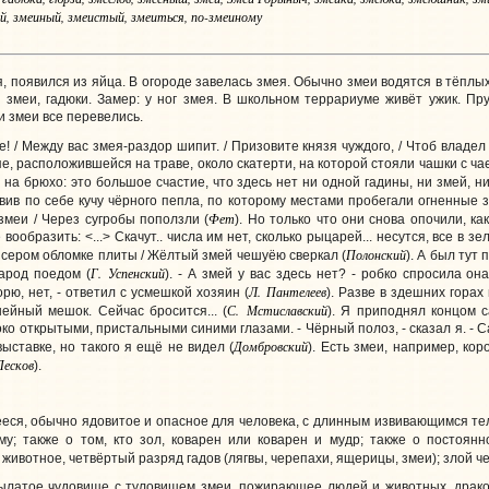
ый, змеиный, змеистый, змеиться, по-змеиному
появился из яйца. В огороде завелась змея. Обычно змеи водятся в тёплых
 змеи, гадюки. Замер: у ног змея. В школьном террариуме живёт ужик. Пру
и змеи все перевелись.
е! / Между вас змея-раздор шипит. / Призовите князя чуждого, / Чтоб владел
е, расположившейся на траве, около скатерти, на которой стояли чашки с ч
на брюхо: это большое счастие, что здесь нет ни одной гадины, ни змей, ни
авив по себе кучу чёрного пепла, по которому местами пробегали огненные з
Фет
змеи / Через сугробы поползли (
). Но только что они снова опочили, к
ообразить: <...> Скачут.. числа им нет, сколько рыцарей... несутся, все в зе
Полонский
а сером обломке плиты / Жёлтый змей чешуёю сверкал (
). А был тут
Г. Успенский
арод поедом (
). - А змей у вас здесь нет? - робко спросила о
Л. Пантелеев
орю, нет, - ответил с усмешкой хозяин (
). Разве в здешних горах
С. Мстиславский
ейный мешок. Сейчас бросится... (
). Я приподнял концом с
око открытыми, пристальными синими глазами. - Чёрный полоз, - сказал я. 
Домбровский
выставке, но такого я ещё не видел (
). Есть змеи, например, ко
Песков
).
еся, обычно ядовитое и опасное для человека, с длинным извивающимся те
; также о том, кто зол, коварен или коварен и мудр; также о постоянн
ивотное, четвёртый разряд гадов (лягвы, черепахи, ящерицы, змеи); злой че
рылатое чудовище с туловищем змеи, пожирающее людей и животных, дракон;