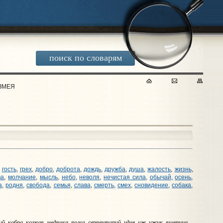
поиск по словарям
ЗМЕЯ
,
гость
,
грех
,
добро
,
доброта
,
дождь
,
дружба
,
душа
,
жалость
,
жизнь
,
ва
,
молчание
,
мысль
,
небо
,
неволя
,
нечистая сила
,
обычай
,
осень
,
а
,
родня
,
свобода
,
семья
,
слава
,
смерть
,
смех
,
сновидение
,
собака
,
й, кобра, козюля, медянка, полоз, серпентарий, удав, уж, ужик, ящерица