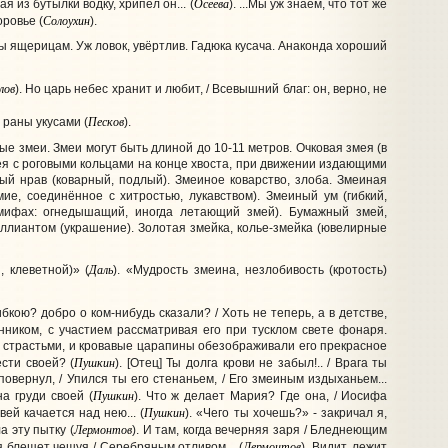
Осеева
 из бутылки водку, хрипел он... (
). ...Мы уж знаем, что тот же
Солоухин
ровье (
).
ы ящерицам. Уж ловок, увёртлив. Гадюка кусача. Анаконда хороший
лов
). Но царь небес хранит и любит, / Всевышний благ: он, верно, не
Песков
 раны укусами (
).
 змеи. Змеи могут быть длиной до 10-11 метров. Очковая змея (в
мея с роговыми кольцами на конце хвоста, при движении издающими
ый нрав (коварный, подлый). Змеиное коварство, злоба. Змеиная
мие, соединённое с хитростью, лукавством). Змеиный ум (гибкий,
 мифах: огнедышащий, иногда летающий змей). Бумажный змей,
бриллиантом (украшение). Золотая змейка, колье-змейка (ювелирные
Даль
 клеветной)» (
). «Мудрость змеина, незлобивость (кротость)
ибкою? добро о ком-нибудь сказали? / Хоть не теперь, а в детстве,
нником, с участием рассматривая его при тусклом свете фонаря.
о страстьми, и кровавые царапины обезображивали его прекрасное
Пушкин
ести своей? (
). [Отец] Ты долга крови не забыл!.. / Врага ты
повернул, / Упился ты его стенаньем, / Его змеиным издыханьем...
Пушкин
на груди своей (
). Что ж делает Мария? Где она, / Иосифа
Пушкин
вей качается над нею... (
). «Чего ты хочешь?» - закричал я,
Лермонтов
а эту пытку (
). И там, когда вечерняя заря / Бледнеющим
Лермонтов
я блещет чешуя / Серебряным отливом... (
). Видит, лежит