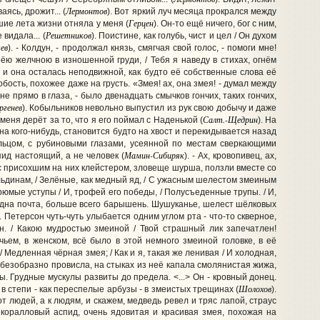
Лермонтов
ясь, дрожит... (
). Вот яркий луч месяца прокрался между
Герцен
чшие лета жизни отняла у меня (
). Он-то ещё ничего, бог с ним,
Решетников
видала... (
). Поистине, как голубь, чист и цел / Он духом
ев
). - Колдун, - продолжал князь, смягчая свой голос, - помоги мне!
еёю желчною в изношенной груди, / Тебя я наведу в стихах, огнём
- и она осталась неподвижной, как будто её собственные слова её
бость, похожее даже на грусть. «Змея! ах, она змея! - думал между
 мне прямо в глаза, - было двенадцать смычков гончих, таких гончих,
ргенев
). Кобыльников невольно выпустил из рук свою добычу и даже
Салт.-Щедрин
меня дерёт за то, что я его поймал с Наденькой (
). На
на кого-нибудь, становится будто на хвост и перекидывается назад
льцом, с рубиновыми глазами, усеянной по местам сверкающими
Мамин-Сибиряк
пид настоящий, а не человек (
). - Ах, кровопивец, ах,
 с присохшим на них клейстером, зловеще шурша, ползли вместе со
о льдинам, / Зелёные, как медный яд, / С ужасным шелестом змеиным
угрюмые уступы / И, трофей его победы, / Полусъеденные трупы. / И,
людна почта, больше всего барышень. Шушуканье, шелест шёлковых
). Петерсон чуть-чуть улыбается одним углом рта - что-то скверное,
ен. / Какою мудростью змеиной / Твой страшный лик запечатлен!
чьем, в женском, всё было в этой немного змеиной головке, в её
/ Медленная чёрная змея; / Как и я, такая же ленивая / И холодная,
а безобразно провисла, на стыках из неё капала смолянистая жижа,
ы. Грудные мускулы развиты до предела. <...> Он - кровный донец.
Шолохов
ы в степи - как переспелые арбузы - в змеистых трещинах (
).
 людей, а к людям, и скажем, медведь ревел и тряс лапой, страус
 коралловый аспид, очень ядовитая и красивая змея, похожая на