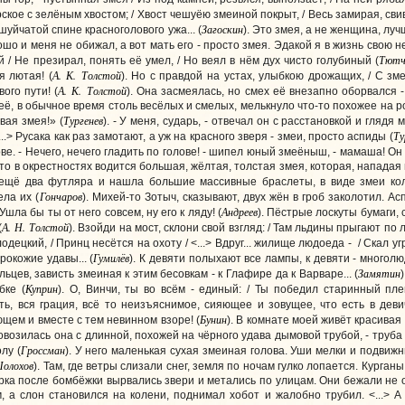
ское с зелёным хвостом; / Хвост чешуёю змеиной покрыт, / Весь замирая, свива
Загоскин
шуйчатой спине красноголового ужа... (
). Это змея, а не женщина, лу
о и меня не обижал, а вот мать его - просто змея. Эдакой я в жизнь свою не 
Тютч
 / Не презирал, понять её умел, / Но веял в нём дух чисто голубиный (
А. К. Толстой
 лютая! (
). Но с правдой на устах, улыбкою дрожащих, / С зм
А. К. Толстой
ого пути! (
). Она засмеялась, но смех её внезапно оборвался 
 её, в обычное время столь весёлых и смелых, мелькнуло что-то похожее на ро
Тургенев
вая змея!» (
). - У меня, сударь, - отвечал он с расстановкой и глядя
Ту
...> Русака как раз замотают, а уж на красного зверя - змеи, просто аспиды (
ве. - Нечего, нечего гладить по голове! - шипел юный змеёныш, - мамаша! Он 
то в окрестностях водится большая, жёлтая, толстая змея, которая, нападая 
 ещё два футляра и нашла большие массивные браслеты, в виде змеи ко
Гончаров
ела их (
). Михей-то Зотыч, сказывают, двух жён в гроб заколотил. Ас
Андреев
Ушла бы ты от него совсем, ну его к ляду! (
). Пёстрые лоскуты бумаги,
А. Н. Толстой
(
). Взойди на мост, склони свой взгляд: / Там льдины прыгают п
одецкий, / Принц несётся на охоту / <...> Вдруг... жилище людоеда - / Скал 
Гумилёв
рокожие удавы... (
). К девяти полыхают все лампы, к девяти - много
Замятин
ьцев, зависть змеиная к этим бесовкам - к Глафире да к Варваре... (
Куприн
бке (
). О, Винчи, ты во всём - единый: / Ты победил старинный пл
сть, вся грация, всё то неизъяснимое, сияющее и зовущее, что есть в деви
Бунин
ющем и вместе с тем невинном взоре! (
). В комнате моей живёт красивая 
овозилась она с длинной, похожей на чёрного удава дымовой трубой, - труб
Гроссман
лу (
). У него маленькая сухая змеиная голова. Уши мелки и подвижн
олохов
). Там, где ветры слизали снег, земля по ночам гулко лопается. Курган
рка после бомбёжки вырвались звери и метались по улицам. Они бежали не от
а слон становился на колени, поднимал хобот и жалобно трубил. <...> А