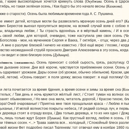
Окуджава.
а, / какие высокопарные хочется крикнуть слова
(
Осень в Царск
Казакова
тябрь, но такая зелёная осень, / Как будто бы это начало весны (
).
также о старости). Осень была любимым временем года А. С. Пушкина.
К
 не имеет детей, которые могли бы развеселить мрачную осень дней его? (
вич Берестов выехал прогуляться верхом, на всякий случай взяв с собою 
ты, владычица любви, / Ты страсть вдохнёшь и в мёртвый камень; / И в ос
Че
 своей любви, для которой, очевидно, тоже наступила уже своя осень
(
огослова - мои, на мучеников Сергия и Вакха, 7 октября, - отца; через два
.
А мне о разлуке близкой / ничего не известно. / Всё ещё верю: / позже, / когда-
вство неожиданной струёй пронзило Дмитрия Алексеевича в эту осень, когда о
Дудинцев
о он видит и свою близкую осень (
).
сённость (связанность).
Осень приносит с собой сырость, грязь, распутицу. 
уже дыхание осени. Дни всё короче, чувствуется приближение осени. Осень у
ь одаривает урожаем. Дары осени (об урожае, обычно обильном). Краски, цве
ной, летом). «Осень говорит: я поля уряжу; весна говорит: я ещё погляжу! Ос
Коз
и лета почитается за время бдения, а время осени и зимы за время сна (
телых; / Там день и ночь кружится жёлтый лист, / Стоит туман на волнах о
ранят обыкновенно, / Но мне она мила, читатель дорогой, / Красою тихою, б
пора! Очей очарованье! / Приятна мне твоя прощальная краса - / Люблю я пы
ыханье, / И мглой волнистою покрыты небеса, / И редкий солнца луч, и пер
х деревца стоят в отраду взора, / Два только деревца, и то из них одно / До
Пушкин
ть, лишь только ждут Борея (
). Как грустный взгляд, люблю я осень. /
и тёмных сосен. <...> Трава завяла вся... холодный, / Спокойный блеск разлит
овой жизни Фет подробно писал Тургеневу; тот отвечал ему в ноябре 1860 г