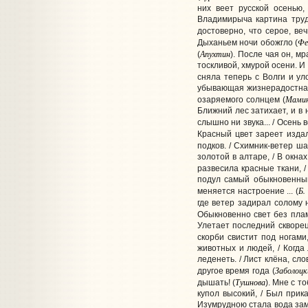
них веет русской осенью,
Владимирыча картина труд
достоверно, что серое, ве
Фе
Дыханьем ночи обожгло (
Апухтин
(
). После чая он, м
тоскливой, хмурой осени. 
сняла теперь с Волги и ул
убывающая жизнерадостная
Мамин
озаряемого солнцем (
Ближний лес затихает, и в 
слышно ни звука... / Осень 
Красный цвет зареет изда
подков. / Схимник-ветер ш
золотой в алтаре, / В окнах
развесила красные ткани, / 
подул самый обыкновенный 
Б.
меняется настроение ... (
где ветер задирал солому 
Обыкновенно свет без пламе
Улетает последний скворец
скорби свистит под ногами
животных и людей, / Когда 
леденеть. / Лист клёна, сл
Заболоцк
другое время года
(
Тушнова
дышать! (
).
Мне с то
купол высокий, / Был прик
Изумрудною стала вода заму