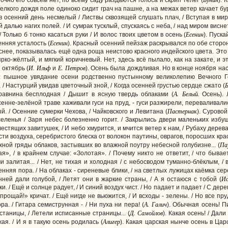
точно его совсем нет, по всему саду раздаются голоса и скрип телег
(
). 
елкого дождя поле одиноко сидит грач на пашне, а на межах ветер качает бу
 осенний день несмелый / Листвы сквозящей слушать плач, / Вступая в ми
й далью нагих полей. / И сумрак тусклый, спускаясь с неба, / над миром висне
Есенин
 Только б тонко касаться руки / И волос твоих цветом в осень
(
). Пуск
Есенин
енняя усталость (
). Красный осенний пейзаж раскрывался по обе стороны
снее, показывалась ещё одна роща неистово красного индейского цвета. Это 
 ярко-жёлтый, и мягкий коричневый. Нет, здесь всё пылало, как на закате, и
И. Ильф
Е. Петров
 октябрь
(
и
).
Осень была дождливая. Но в конце ноября нас
е: пышное увядание осени родственно пустынному великолепию Вечного Г
/ Настурций увидав цветочный зной, / Когда осенней грустью сердце сжато
(
А. Белый.
 равнина бесплодная / Дышит в ясную твердь облаками
(
Осень).
енне-зелёной траве хаживали гуси на пруд, - гуси разжирели, переваливалис
Пастернак
. / Осенние сумерки Чехова, / Чайковского и Левитана
(
).
Суровой
ленья / Заря небес болезненно горит. / Закрылись двери маленьких избуш
естящих завитушек, / И небо хмурится, и мчится ветер к нам, / Рубаху дерев
сти воздуха, серебристого блеска от волокон паутины, оврагов, поросших кра
Па
ной гряды облаков, застывших во влажной поутру небесной голубизне... (
ая», / в крайнем случае: «Золотая». / Почему никто не ответит, / что быва
и залитая... / Нет, не тихая и холодная / с небосводом туманно-блёклым, / 
нняя пора. / На облаках - сиреневые блики, / на светлых лужицах каёмка сере
Ис
ней дали голубой, / Летят они в жаркие страны, / А я остаюся с тобой
(
и. / Ещё и солнце радует, / И синий воздух чист. / Но падает и падает / С дере
прощай!» кричат. / Ещё нигде не вьюжится, / И всходы - зелены. / Но все пр
А. Галич
ра. / Гитара семиструнная - / Ни пуха ни пера!
(
).
Обычная осень! Пи
Д.
Самойлов
станицы, / Летели исписанные страницы...
(
).
Какая осень! / Дали
Алигер
ая. / И я в такую осень родилась (
).
Какая царская нынче осень в Царс