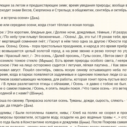
дующее за летом и предшествующее зиме; время увядания природы; вообще вр
роходит знаки Весов, Скорпиона и Стрельца; в общежитии, сентябрь и октябрь,
Даль
и встреча осени» (
).
е или середине осени, когда стоит тёплая и ясная погода.
е: / Эти короткие, бледные дни, / Долгие ночи, дождливые, тёмные, / И разру
 / По небу тучи плывут бесконечные... / Осень!.. Да, это ты! / Я узнаю тебя, в
 мертвящий сомнения гнёт; / Гаснут в нём тихо одна за другою / Юности гор
еев.
.
Осень)
Осень - пора престольных праздников, и народ в это время прибра
 возвышается целый золотой город, а на реке звонко и резко гогочут по ут
ке / Красный лист, / - Это осень, / Далей просинь, / Гулы сосен, / Веток свист
(
Маршак
озникло тонкое стекло
(
).
Есть время природы особого света, / неярк
сною / Уже на лицо осторожно садится / летучая, лёгкая паутина... / Как зв
новал август. Пошёл сентябрь, сквозь ясную синеву остывающего неба 
время, когда в парках появляются задумчивые и одинокие пожилые люди со ш
еликом захватывающих человека, для работы, которая гонит прочь пустые во
/ В лужах разлетаются птицы с облаками, / Осень - я давно с тобою не был. 
о самом главном, / Осень, я опять лишён покоя. / Что такое осень - это вете
Шевчук
родиной и с нами? (
).
ша по-своему. Прекрасна золотая осень. Туманы, дожди, сырость, слякоть - 
Даль
ди, да гляди!» (
).
дливы; / Были потоплены пажити, нивы; / Хлеб на полях не созрел и про
 морозы прохватили, остудили воду, осадили на дно водяные травы <...> от
Бунин
го года была в Константине холодна и дождлива (
). После Покрова самая