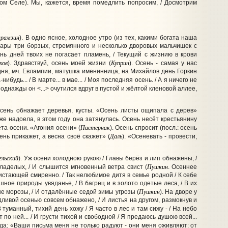
ом Селе). Мы, кажется, время помедлить попросим, / Досмотрим
арамзин
). В одно ясное, холодное утро (из тех, какими богата наша
пары три борзых, стремянного и несколько дворовых мальчишек с
ень дней твоих не погасает пламень, / Текущий с жизнию в крови
хов
Куприн
).
Здравствуй, осень моей жизни
(
).
Осень - самая у нас
 дня, мч. Евлампии, матушка именинница, на Михайлов день Горкин
нибудь... / В марте... в мае... / Моя последняя осень. / А я ничего не
днажды он <...> очутился вдруг в пустой и жёлтой кленовой аллее,
Осень обнажает деревья, кусты. «Осень листы ощипала с дерев»
же надоела, в этом году она затянулась. Осень несёт крестьянину
Пастернак
та осени. «Агония осени» (
). Осень спросит (посл.: осень
Даль
ень прикажет, а весна своё скажет» (
). «Осеневать - провести,
ельский
). Уж осени холодною рукою / Главы берёз и лип обнажены, /
Пушкин
хладелых, / И слышится мгновенный ветра свист (
. Осеннее
листающей смиренно. / Так нелюбимое дитя в семье родной / К себе
шное природы увяданье, / В багрец и в золото одетые леса, / В их
Пушкин
вые морозы, / И отдалённые седой зимы угрозы
(
). На дворе у
ждливой осенью совсем обнажено, / И листья на другом, размокнув и
 В туманный, тихий день хожу / Я часто в лес и там сижу - / На небо
 по ней... / И грусти тихой и свободной / Я предаюсь душою всей...
ода: «Ваши письма меня не только радуют - они меня оживляют: от