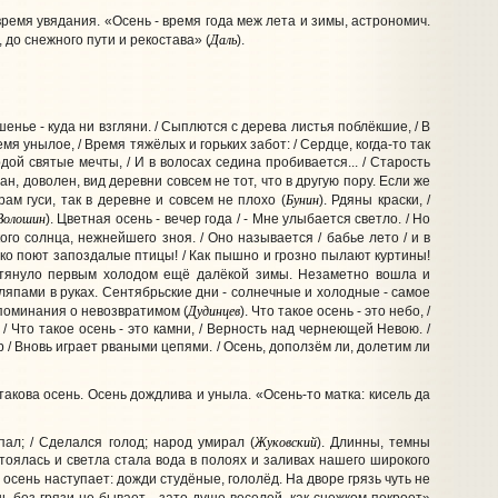
емя увядания. «Осень - время года меж лета и зимы, астрономич.
Даль
 до снежного пути и рекостава» (
).
шенье - куда ни взгляни. / Сыплются с дерева листья поблёкшие, / В
ремя унылое, / Время тяжёлых и горьких забот: / Сердце, когда-то так
дой святые мечты, / И в волосах седина пробивается... / Старость
н, доволен, вид деревни совсем не тот, что в другую пору. Если же
Бунин
рам гуси, так в деревне и совсем не плохо
(
).
Рдяны краски, /
Волошин
). Цветная осень - вечер года / - Мне улыбается светло. / Но
ого солнца, нежнейшего зноя. / Оно называется / бабье лето / и в
онко поют запоздалые птицы! / Как пышно и грозно пылают куртины!
потянуло первым холодом ещё далёкой зимы. Незаметно вошла и
ляпами в руках. Сентябрьские дни - солнечные и холодные - самое
Дудинцев
споминания о невозвратимом
(
). Что такое осень - это небо, /
/ Что такое осень - это камни, / Верность над чернеющей Невою. /
р / Вновь играет рваными цепями. / Осень, доползём ли, долетим ли
такова осень. Осень дождлива и уныла. «Осень-то матка: кисель да
Жуковский
пал; / Сделался голод; народ умирал
(
).
Длинны, темны
стоялась и светла стала вода в полоях и заливах нашего широкого
 осень наступает: дожди студёные, гололёд. На дворе грязь чуть не