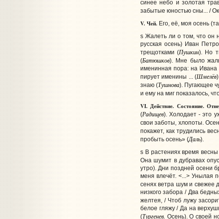
синее небо и золотая трав
забытые юностью сны... / Ок
V. Чей.
Его, её, моя осень (
s Жалеть ли о том, что он
русская осень) Иван Петро
Пушкин
трещотками (
). Но 
Батюшков
(
).
Мне было жаль
именинная пора: на Ивана Б
Шмелёв
пирует именины ... (
)
Тушнова
знаю
(
).
Пугающее чу
и ему на миг показалось, чт
VI. Действие. Состояние. Отне
Радищев
(
). Холодает - это 
свои заботы, хлопоты. Осен
покажет, как трудились вес
Даль
пробыть осень» (
).
s
В растениях время весны 
Она шумит в дубравах опус
утро). Дни поздней осени б
меня влечёт. <...> Унылая 
сенях ветра шум и свежее д
низкого забора / Два бедны
желтея, / Чтоб лужу засори
белое гляжу / Да на верхушк
Тургенев.
(
Осень).
О своей н