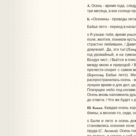
А.
Осень - время года, сле
три месяца, в кои солнце п
Б.
«Осенины - проводы лета 
Бабье лето - период в начал
s Я узнаю тебя, время уныло
поле, желтея, поникли кусты;
страстно любившее, / Давит
Плещ
докучная!.. Да, это ты!
(
год урожайный, и на гумнах
Воздух чист; / Вьётся в пляс
между мною и природой / В
прелести спорит с самою ве
Берггольц.
(
Бабье лето). Ми
распространилась осень - 
лучшее время и для дел, ц
Плачущее небо под ногами. 
Осень вновь напомнила душе 
до ответа: / Что же будет с 
III. Каков.
Каждая осень хоро
блины; а весною-то, сиди, си
s Были и лето и осень дож
становились осенние ночи;
С. Аксаков
пруда
(
).
Осень то