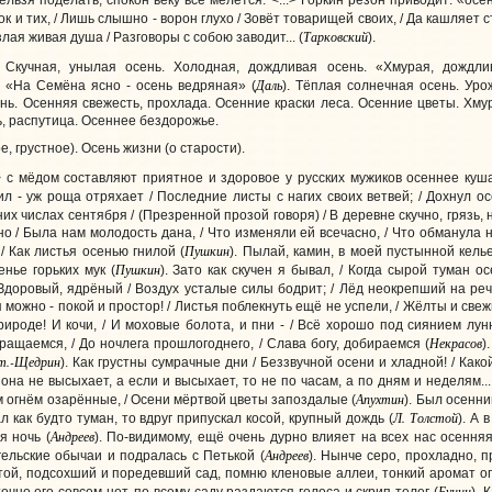
нельзя поделать, спокон веку всё мелется. <...> Горкин резон приводит: «осе
к и тих, / Лишь слышно - ворон глухо / Зовёт товарищей своих, / Да кашляет 
Тарковский
 злая живая душа / Разговоры с собою заводит...
(
).
Скучная, унылая осень. Холодная, дождливая осень. «Хмурая, дождлив
Даль
. «На Семёна ясно - осень ведряная» (
). Тёплая солнечная осень. Уро
нь. Осенняя свежесть, прохлада. Осенние краски леса. Осенние цветы. Хм
ь, распутица. Осеннее бездорожье.
, грустное). Осень жизни (о старости).
 с мёдом составляют приятное и здоровое у русских мужиков осеннее куша
пил - уж роща отряхает / Последние листы с нагих своих ветвей; / Дохнул 
их числах сентября / (Презренной прозой говоря) / В деревне скучно, грязь, н
но / Была нам молодость дана, / Что изменяли ей всечасно, / Что обманула 
Пушкин
/ Как листья осенью гнилой (
). Пылай, камин, в моей пустынной келье
Пушкин
нье горьких мук (
). Зато как скучен я бывал, / Когда сырой туман о
 Здоровый, ядрёный / Воздух усталые силы бодрит; / Лёд неокрепший на речк
 можно - покой и простор! / Листья поблекнуть ещё не успели, / Жёлты и свеж
природе! И кочи, / И моховые болота, и пни - / Всё хорошо под сиянием лун
Некрасов
ращаемся, / До ночлега прошлогоднего, / Слава богу, добираемся
(
).
т.-Щедрин
). Как грустны сумрачные дни / Беззвучной осени и хладной! / Како
 она не высыхает, а если и высыхает, то не по часам, а по дням и неделям...
Апухтин
им огнём озарённые, / Осени мёртвой цветы запоздалые (
).
Был осенний
Л. Толстой
л как будто туман, то вдруг припускал косой, крупный дождь
(
). А 
Андреев
я ночь
(
).
По-видимому, ещё очень дурно влияет на всех нас осенняя
Андреев
гельские обычаи и подралась с Петькой
(
).
Нынче серо, прохладно, п
ой, подсохший и поредевший сад, помню кленовые аллеи, тонкий аромат оп
Бунин