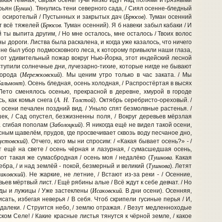
Какая тёмная, сырая осень! Тучи низко идут над полями и грязными
Бунин
рьян (
). Тянулись тени северного сада, / Сиял осенне-бледный
Брюсов
р осиротелый / Пустынных и закрытых дач
(
). Туман осенний
Брюсов.
т всё тяжелей (
Туман осенний). Я б навеки забыл кабаки / И
ай ты выпита другим, / Но мне осталось, мне осталось / Твоих волос
 дороги. Листва была раскалена, и когда уже казалось, что ничего
не был убор подмосковного леса, к которому привыкли наши глаза,
 этот удивительный пожар вокруг Нью-Йорка, этот индейский лесной
тупили солнечные дни, лучезарно-тихие, которые нигде не бывают
Мережковский
орода (
). Мы ценим утро только в час заката. / Мы
Бальмонт
).
Осень бледная, осень холодная, / Распростёртая в высях
 Лето сменялось осенью, прекрасной в деревне, хмурой в городе
А. Н. Толстой
ь, как комья снега
(
).
Октябрь серебристо-ореховый. /
 осени печален поздний вид. / Уныло спят безмолвные растенья. /
ек, / Сад опустел, безжизненны поля, / Вокруг деревьев мёрзлая
Заболоцкий
а сгибая пополам
(
).
Я никогда ещё не видел такой осени,
сным щавелём, прудов, где просвечивает сквозь воду песчаное дно,
устовский
).
Отчего, кого мы ни спросим: / «Какая бывает осень?» - /
ет ещё на свете / осень чёрная и лазурная, / сумасшедшая осень,
Тушнова.
вот такая же сумасбродная / осень моя / недалёко (
Какая
Тушнова
бра, / и над землёй - покой, безмерный и великий (
).
Летят
аковский
). Не жаркие, не летние, / Встают из-за реки - / Осенние,
вьев мёртвый лист. / Ещё рябины алые / Всё ждут к себе девчат. / Но
Исаковский.
уды и лужицы / Уже застеклены (
В дни осени). Осенняя,
сать, избегая неверья / В себя. Чтоб скрипели гусиные перья / И,
 далеки. / Струится небо, / землю отражая. / Везут медленноходые
ком Селе! / Какие красные листья тянутся к чёрной земле, / какое