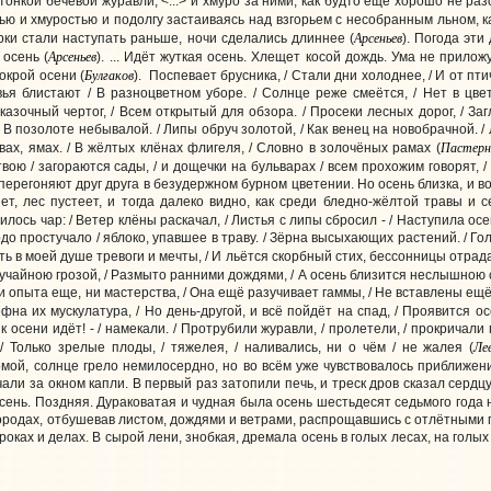
 тонкой бечевой журавли, <...> и хмуро за ними, как будто ещё хорошо не раз
ью и хмуростью и подолгу застаиваясь над взгорьем с несобранным льном, к
Арсеньев
ки стали наступать раньше, ночи сделались длиннее (
). Погода эт
Арсеньев
осень (
). ... Идёт жуткая осень. Хлещет косой дождь. Ума не прилож
Булгаков
окрой осени (
). Поспевает брусника, / Стали дни холоднее, / И от птич
вья блистают / В разноцветном уборе. / Солнце реже смеётся, / Нет в цве
казочный чертог, / Всем открытый для обзора. / Просеки лесных дорог, / Заг
 / В позолоте небывалой. / Липы обруч золотой, / Как венец на новобрачной.
Пастерн
вах, ямах. / В жёлтых клёнах флигеля, / Словно в золочёных рамах (
вою / загораются сады, / и дощечки на бульварах / всем прохожим говорят, /
перегоняют друг друга в безудержном бурном цветении. Но осень близка, и в
ет, лес пустеет, и тогда далеко видно, как среди бледно-жёлтой травы и
вилось чар: / Ветер клёны раскачал, / Листья с липы сбросил - / Наступила осе
ёрдо простучало / яблоко, упавшее в траву. / Зёрна высыхающих растений. / Г
ять в моей душе тревоги и мечты, / И льётся скорбный стих, бессонницы отрада.
лучайною грозой, / Размыто ранними дождями, / А осень близится неслышною
/ Ни опыта еще, ни мастерства, / Она ещё разучивает гаммы, / Не вставлены е
ефна их мускулатура, / Но день-другой, и всё пойдёт на спад, / Проявится о
ло к осени идёт! - / намекали. / Протрубили журавли, / пролетели, / прокричали
Ле
/ Только зрелые плоды, / тяжелея, / наливались, ни о чём / не жалея (
ой, солнце грело немилосердно, но во всём уже чувствовалось приближен
али за окном капли. В первый раз затопили печь, и треск дров сказал сердцу 
осень. Поздняя. Дураковатая и чудная была осень шестьдесят седьмого года 
городах, отбушевав листом, дождями и ветрами, распрощавшись с отлётными п
сроках и делах. В сырой лени, знобкая, дремала осень в голых лесах, на гол