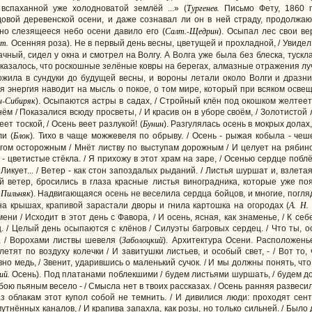
Тургенев.
 вспаханной уже холодноватой землёй ...» (
Письмо Фету, 1860 г.
овой деревенской осени, и даже сознавал ли он в ней страду, продолжа
Салт.-Щедрин
чно слезящееся небо осени давило его
(
). Осыпал лес свои ве
т.
Осенняя роза). Не в первый день весны, цветущей и прохладной, / Увидел 
рачный, сидел у окна и смотрел на Волгу. А Волга уже была без блеска, туск
И казалось, что роскошные зелёные ковры на берегах, алмазные отражения л
ожила в сундуки до будущей весны, и вороны летали около Волги и дразнил
 энергия наводит на мысль о покое, о том мире, который при всяком осве
-Сибиряк
). Осыпаются астры в садах, / Стройный клён под окошком желтеет
нём / Показалися всюду просветы, / И красив он в уборе своём, / Золотистой
Бунин
веет тоской, / Осень веет разлукой!
(
). Разгулялась осень в мокрых долах
Блок
.
ли
(
)
Тихо в чаще можжевеля по обрыву. / Осень - рыжая кобыла - чеше
агом осторожным / Мнёт листву по выступам дорожным / И целует на рябин
 - цветистые стёкла. / Я прихожу в этот храм на заре, / Осенью сердце поблёк
Ликует... / Ветер - как стон запоздалых рыданий. / Листья шуршат и, взлетая
ветер, бросились в глаза красные листья виноградника, которые уже появ
 Пильняк
). Надвигающаяся осень не веселила сердца бойцов, и многие, погля
А. Н.
на крышах, крапивой зарастали дворы и гнила картошка на огородах
(
ни / Исходит в этот день с Фавора, / И осень, ясная, как знаменье, / К се
. / Целый день осыпаются с клёнов / Силуэты багровых сердец. / Что ты, о
Заболоцкий
, / Ворохами листвы шевеля (
).
Архитектура Осени. Расположенье
летят по воздуху колечки / И завитушки листьев, и особый свет, - / Вот то,
овно медь, / Звенит, ударившись о маленький сучок. / И мы должны понять, чт
ий.
Осень).
Под платанами поблекшими / будем листьями шуршать, / будем до
бою пьяным весело - / Смысла нет в твоих рассказах. / Осень ранняя развеси
аз облакам этот купол собой не темнить. / И дивилися люди: проходят сент
тнённых каналов, / И крапива запахла, как розы, но только сильней. / Было 