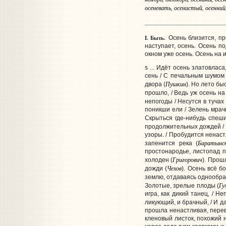
осеневать, осенистый, осенний,
I.
Быть.
Осень близится, пр
наступает, осень. Осень п
окном уже осень. Осень на 
s ... Идёт осень златовласа
сень / С печальным шумом о
Пушкин
двора (
). Но лето бы
прошло, / Ведь уж осень на
непогоды / Несутся в тучах
поникши ели / Зелень мрач
Скрыться где-нибудь спеши
продолжительных дождей / К
узоры. / Пробудится ненастл
Баратынс
запенится река (
простонародье, листопад п
Григорович
холоден (
). Прош
Чехов
дожди (
). Осень всё 
землю, отдаваясь однообра
Гу
Золотые, зрелые плоды (
игра, как дикий танец, / Н
ликующий, и брачный, / И да
прошла ненастливая, перев
кленовый листок, похожий 