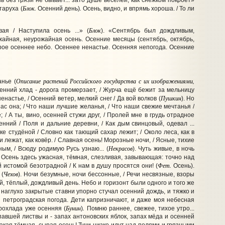
нь без грязи не бывает... зато душе веселей, как снежком покроет»
Блок.
.
старуха
(
Осенний день)
Осень, видно, и впрямь хороша. / То ли
Блок
ая / Наступила осень ...» (
). «Сентябрь был дождливым,
жайная, неурожайная осень. Осенние месяцы (сентябрь, октябрь,
урое осеннее небо. Осеннее ненастье. Осенняя непогода. Осенние
Описание растений Российского государства с их изображениями,
нье (
осенний хлад - дорога промерзает, / Журча ещё бежит за мельницу
Пушкин
енастье, / Осенний ветер, мелкий снег / Да вой волков
(
).
Но
нас она; / Что наши лучшие желанья, / Что наши свежие мечтанья /
; / А ты, вино, осенней стужи друг, / Пролей мне в грудь отрадное
сенний / Поля и дальние деревни, / Как дым свинцовый, одевал ...
е студёной / Словно как тающий сахар лежит; / Около леса, как в
и лежат, как ковёр. / Славная осень! Морозные ночи, / Ясные, тихие
Некрасов
ным, / Всюду родимую Русь узнаю...
(
).
Чуть живые, в ночь
Осень здесь ужасная, тёмная, слезливая, завывающая: точно над
Фет.
й истомой безотрадной / К нам в душу просятся они! (
Осень).
Чехов
 (
).
Ночи безумные, ночи бессонные, / Речи несвязные, взоры
, тёплый, дождливый день. Небо и горизонт были одного и того же
в наглухо закрытые ставни упорно стучал осенний дождь, и тяжко и
 петроградская погода. Дети капризничают, и даже моя небесная
Бунин
.
рохлада уже осенняя
(
)
Помню раннее, свежее, тихое утро...
авшей листвы и - запах антоновских яблок, запах мёда и осенней