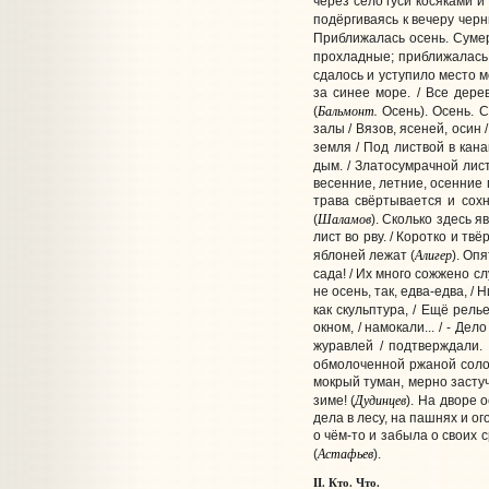
через село гуси косяками и
подёргиваясь к вечеру черн
Приближалась осень. Сумер
прохладные; приближалась 
сдалось и уступило место м
за синее море. / Все дере
Бальмонт.
(
Осень). Осень. С
залы / Вязов, ясеней, осин
земля / Под листвой в кана
дым. / Златосумрачной лист
весенние, летние, осенние 
трава свёртывается и сохн
Шаламов
(
). Сколько здесь я
лист во рву. / Коротко и тв
Алигер
яблоней лежат (
). Оп
сада! / Их много сожжено с
не осень, так, едва-едва, 
как скульптура, / Ещё рель
окном, / намокали... / - Де
журавлей / подтверждали. 
обмолоченной ржаной солом
мокрый туман, мерно застуч
Дудинцев
зиме! (
). На дворе 
дела в лесу, на пашнях и о
о чём-то и забыла о своих 
Астафьев
(
).
II. Кто. Что.