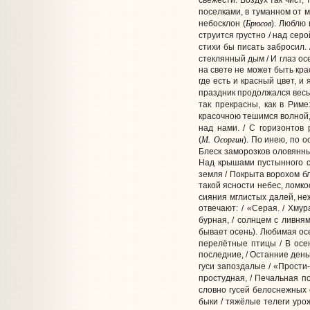
свежести. Воздух так чист, 
поселками, в туманном от м
Брюсов
небосклон
(
).
Люблю в
струится грустно / над серо
стихи бы писать забросил. /
стеклянный дым / И глаз ос
на свете не может быть кра
где есть и красный цвет, и
праздник продолжался весь
так прекрасны, как в Рим
красочною тешимся волной, 
над нами. / С горизонтов
М. Осоргин
(
).
По инею, по ос
Блеск заморозков оловянный
Над крышами пустынного се
земля / Покрыта ворохом бл
такой ясности небес, ломко
сияния мглистых далей, неж
отвечают: / «Серая. / Хмур
бурная, / солнцем с ливням
бывает осень).
Любимая осе
перелётные птицы / В осен
последние, / Останние деньк
гуси запоздалые / «Прости-
простудная, / Печальная по
словно гусей белоснежных 
быки / тяжёлые телеги урож