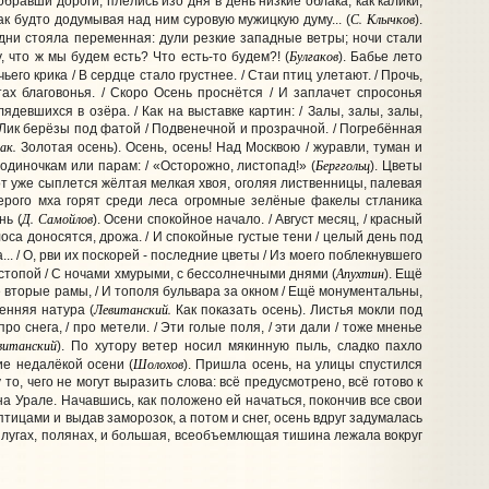
обравши дороги, плелись изо дня в день низкие облака, как калики,
С. Клычков
ак будто додумывая над ним суровую мужицкую думу... (
).
и дни стояла переменная: дули резкие западные ветры; ночи стали
Булгаков
у, что ж мы будем есть? Что есть-то будем?! (
). Бабье лето
ьего крика / В сердце стало грустнее. / Стаи птиц улетают. / Прочь,
тах благовонья. / Скоро Осень проснётся / И заплачет спросонья
лядевшихся в озёра. / Как на выставке картин: / Залы, залы, залы,
 / Лик берёзы под фатой / Подвенечной и прозрачной. / Погребённая
ак.
Золотая осень). Осень, осень! Над Москвою / журавли, туман и
Берггольц
 одиночкам или парам: / «Осторожно, листопад!» (
). Цветы
от уже сыплется жёлтая мелкая хвоя, оголяя лиственницы, палевая
 серого мха горят среди леса огромные зелёные факелы стланика
Д. Самойлов
нь (
). Осени спокойное начало. / Август месяц, / красный
олоса доносятся, дрожа. / И спокойные густые тени / целый день под
.. / О, рви их поскорей - последние цветы / Из моего поблекнувшего
Апухтин
 стопой / С ночами хмурыми, с бессолнечными днями (
). Ещё
щё вторые рамы, / И тополя бульвара за окном / Ещё монументальны,
Левитанский.
сенняя натура (
Как показать осень). Листья мокли под
 про снега, / про метели. / Эти голые поля, / эти дали / тоже мненье
витанский
). По хутору ветер носил мякинную пыль, сладко пахло
Шолохов
ие недалёкой осени (
). Пришла осень, на улицы спустился
то, чего не могут выразить слова: всё предусмотрено, всё готово к
на Урале. Начавшись, как положено ей начаться, покончив все свои
тицами и выдав заморозок, а потом и снег, осень вдруг задумалась
ых лугах, полянах, и большая, всеобъемлющая тишина лежала вокруг