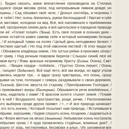
). Трудно сказать, какое впечатление производила на Степана
ющуюся среди месива грязи, под непрерывным ливнем дождя; но
ршины, / Сад обнажил своё чело, / Дохнул сентябрь, и георгины /
я тебя! / Нет, осень близилась, рукою беспощадной / Хватая и губя
лая, матовая, холодная на вид. Всё, всё напоминало о приближении
учей, прозрачную синюю даль и всё щегольское и парадное природа
Чехов
и её: «Голая! голая!»
(
).
Есть своя поэзия в осенних днях -
щении остаётся равен самому себе и который неизмеримо больше
, / И холодный туман на полях / Целый день неподвижно белеет. /
 листвою одетый. / Но под этой сквозною листвой / В этих чащах не
, / Обнажила кладбища земли, / Но густых рябин в проезжих сёлах /
т гриву. / Над речным покровом берегов / Слышен синий лязг её
Есенин.
овом кусту / Язвы красные незримому Христу
(
Осень). Свет
ло... / Вещее сердце - поблёкло... / Грустно. Осень пирует, / Осень
Ходасевич
, танцуют (
). Всё ещё лето, всё как всегда, но вдруг утром
ились недели три, - и вдруг сразу чувствуешь, что осень, сразу
дывая на тучи, ползущие с севера, раздумывали о своих деревнях,
 Толстой
). Шестое августа по старому, / Преображение Господне. /
Пастернак
бе приковывает взоры (
).
Обрываются речи влюблённых, /
сень, наделала с нами! / В красном золоте стынет земля. / Пламя
 в ней / Воздушного пространства, рощи, речки, / Расположение
 что выберем среди других примет. / <...> И вся природа начинает
о это есть значок, / Который посылает нам природа, / Вступившая в
брыми, хорошими, / будем слушать осень позднюю, / радоваться и
Ахматова
ла / Флаги жёлтые на вязах
(
).
Небывалая осень построила
ябрьские сроки, / А куда провалились студёные, влажные дни?.. /
душно от зорь, нестерпимых, бесовских и алых, / Их запомнили все