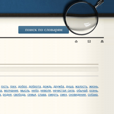
поиск по словарям
,
гость
,
грех
,
добро
,
доброта
,
дождь
,
дружба
,
душа
,
жалость
,
жизнь
,
ва
,
молчание
,
мысль
,
небо
,
неволя
,
нечистая сила
,
обычай
,
осень
,
а
,
родня
,
свобода
,
семья
,
слава
,
смерть
,
смех
,
сновидение
,
собака
,