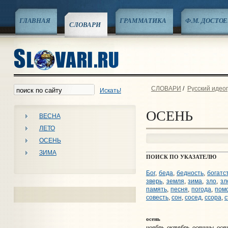
ГЛАВНАЯ
ГРАММАТИКА
Ф.М. ДОСТО
СЛОВАРИ
СЛОВАРИ
/
Русский идео
Искать!
ОСЕНЬ
ВЕСНА
ЛЕТО
ОСЕНЬ
ЗИМА
ПОИСК ПО УКАЗАТЕЛЮ
Бог
,
беда
,
бедность
,
богатс
зверь
,
земля
,
зима
,
зло
,
зл
память
,
песня
,
погода
,
пом
совесть
,
сон
,
сосед
,
ссора
,
с
осень
ноябрь, октябрь, осенины, осен