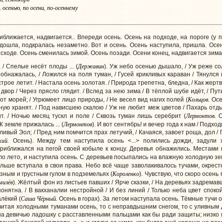
 осенью, по осени, по-осеннему
иближается, надвигается.. Впереди осень. Осень на подходе, на пороге (у п
одошла, подкралась незаметно. Вот и осень. Осень наступила, пришла. Осен
исходе. Осень сменилась зимой. Осень позади. Осени конец, надвигается зима
Державин
, / Спелые несёт плоды ... (
). Уж небо осенью дышало, / Уж реже со
бнажалась, / Ложился на поля туман, / Гусей крикливых караван / Тянулся к
строе летит. / Настала осень золотая. / Природа трепетна, бледна, / Как жертв
 двор / Через прясло глядит. / Вслед за нею зима / В тёплой шубе идёт, / Пу
Кольцов.
 от морей; / Угрюмеет лицо природы, / Не весел вид нагих полей (
Осен
ную хранят. / Под нависшею скалою / Уж не любит меж цветов / Пахарь отды
Лермонтов.
т. / Ночью месяц тускл и поле / Сквозь туман лишь серебрит (
О
Лермонтов
 земле прижалась ... (
). И вот сентябрь! и вечер года к нам / Подх
ивый Эол; / Пред ним помчится прах летучий, / Качаяся, завоет роща, дол / П
кий.
Осень). Между тем наступила осень <...> полились дожди, задули
риближался на пегой своей кобыле к концу. Деревья обнажились. Местами 
ло лето, и наступила осень. С деревьев посыпались на влажную холодную зе
больше вступала в свои права. Небо всё чаще заволакивалось тучами, окрес
Короленко
зным и грустным гулом в подземельях (
). Чувствую, что скоро осень
милёв
). Жёлтый фон из листьев павших / Ярче сказки, / На деревьях задремавших
епонятна. / В вакханалии нестройной / И без линий / Только неба цвет спокой
Саша Чёрный.
лёкий (
Осень в горах). За летом наступала осень. Тёмные тучи
итая холодными туманами осень, то с неправдышним снегом, то с уливным 
на девичью ладошку с расставленными пальцами как бы ради защиты; низко