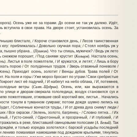
орога). Осень уже не за горами. До осени не так уж далеко. Идёт,
ь вступила в свои права. На дворе стоит, установилась осень. За
.
лнышко блистало, / Короче становился день, / Лесов таинственная
 югу: приближалась / Довольно скучная пора; / Стоял ноябрь уж у
Пушкин
а, пышно убрана... (
). Что ты спишь, мужичок? / Ведь уж лето
Кольцов
ть снежком порошит, / Под санями хрустит (
). Настала осень;
ь). Листья в поле пожелтели, / И кружатся, и летят; / Лишь в бору
хать порою / От полуденных трудов. / Зверь отважный поневоле /
сень). Приходит осень, золотит / Венцы дубов. Трава полей / От
одит. На поля и горы / Уже мороз бросает по утрам / Свои сребристые
окроет лист её падучий, / И набегут на небо облака, / И, потемнев,
Салт.-Щедрин
 холодные ветры (
). Осень, или, как выражаются в
по улице и дворам сверкала гололедица; воздух становился сух и
млю пожелтевшие, отжившие свой короткий век, листья... Начались
тности тонули в туманном сумраке; потоки дождя шумно лились на
 будет, / Солнечные кончатся труды, / И от древа духа снимут люди /
 / Все окраски. / Зелень, золото, багрянец - / Словно пятна... / Их
ный, / Густо-синий, / Однотонный, и прозрачный, / И глубокий, / И
А. Белый
 отражались в реке, блиставшей свинцовыми полосами (
). Так
дождём, и только изредка золотился с барской усадьбы последний
 и лениво помахивая намокшими под дождиком крыльями, тянулись