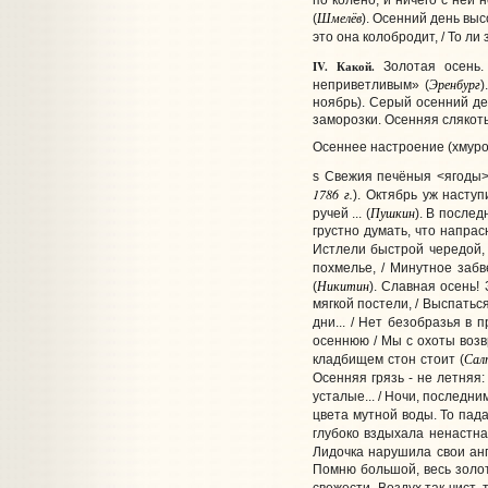
по колено, и ничего с ней 
Шмелёв
(
).
Осенний день высо
это она колобродит, / То ли
IV. Какой.
Золотая осень. 
Эренбург
неприветливым» (
)
ноябрь). Серый осенний де
заморозки. Осенняя слякот
Осеннее настроение (хмурое
s Свежия печёныя <ягоды>
1786 г.
). Октябрь уж насту
Пушкин
ручей ...
(
).
В последн
грустно думать, что напрас
Истлели быстрой чередой, 
похмелье, / Минутное забве
Никитин
(
). Славная осень!
мягкой постели, / Выспаться
дни... / Нет безобразья в 
осеннюю / Мы с охоты возв
Сал
кладбищем стон стоит
(
Осенняя грязь - не летняя:
усталые... / Ночи, последн
цвета мутной воды. То пада
глубоко вздыхала ненастна
Лидочка нарушила свои ан
Помню большой, весь золот