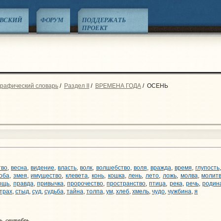
ЕВСКИЙ
ФОРУМ
ПОДДЕРЖАТЬ
ПРОЕКТ
графический словарь
/
Раздел II
/
ВРЕМЕНА ГОДА
/
ОСЕНЬ
тво
,
весна
,
видение
,
власть
,
волк
,
волшебство
,
воля
,
вражда
,
время
,
глупость
оба
,
змея
,
имущество
,
клевета
,
конь
,
кошка
,
лень
,
лето
,
ложь
,
молва
,
молит
ощь
,
правда
,
привычка
,
пророчество
,
пространство
,
птица
,
река
,
речь
,
родин
трах
,
стыд
,
суд
,
судьба
,
тайна
,
толпа
,
ум
,
хлеб
,
хмель
,
чудо
,
чужбина
,
я
ь, сентябрь