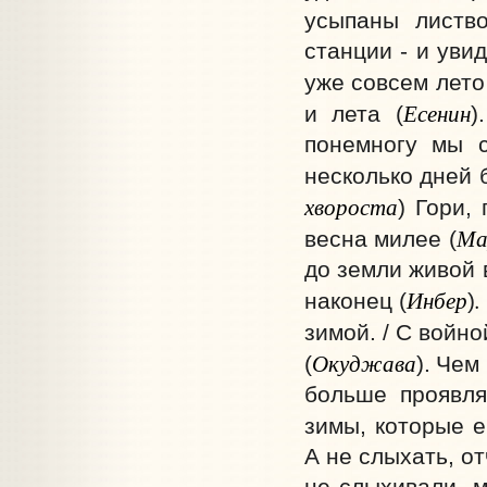
усыпаны листв
станции - и уви
уже совсем лето .
Есенин
и лета (
)
понемногу мы с
несколько дней 
хвороста
) Гори,
Ма
весна милее (
до земли живой в
Инбер
наконец
(
)
зимой. / С войн
Окуджава
(
).
Чем 
больше проявля
зимы, которые е
А не слыхать, от
не слыхивали, м