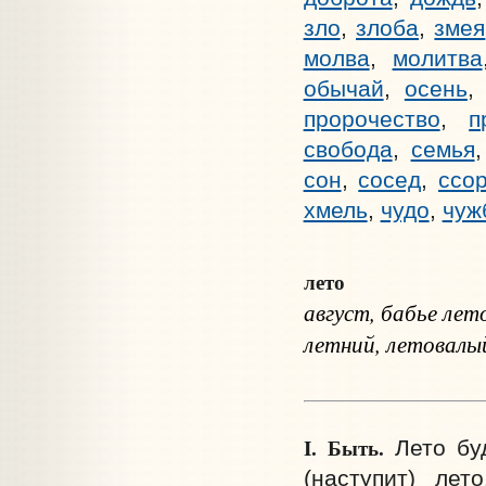
зло
,
злоба
,
змея
молва
,
молитва
обычай
,
осень
пророчество
,
п
свобода
,
семья
сон
,
сосед
,
ссо
хмель
,
чудо
,
чуж
лето
август, бабье лет
летний, летовалый
I.
Быть.
Лето буд
(наступит) лет