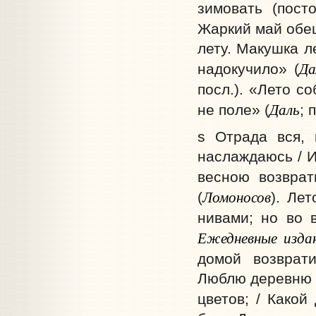
зимовать (пост
Жаркий май обещ
лету. Макушка л
Да
надокучило» (
посл.). «Лето со
Даль
не поле» (
; 
s Отрада вся, 
наслаждаюсь / И
весною возврат
Ломоносов
(
).
Лет
нивами; но во 
Ежедневные издан
домой возврати
Люблю деревню я 
цветов; / Какой