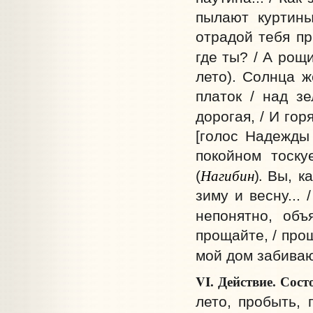
пылают куртины
отрадой тебя пр
где ты? / А рощи
лето). Солнца ж
платок / над зе
дорогая, / И гор
[голос Надежды
покойном тоску
Нагибин
.
(
)
Вы, к
зиму и весну... 
непонятно, объ
прощайте, / прощ
мой дом забиваю
VI. Действие. Сост
лето, пробыть, 