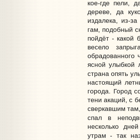
кое-где пели, 
дереве, да кук
издалека, из-з
гам, подобный с
пойдёт - какой 
весело запрыг
обрадованного ч
ясной улыбкой 
страна опять ул
настоящий летн
города. Город с
тени акаций, с 
сверкавшим там,
спал в неподв
несколько дней
утрам - так на