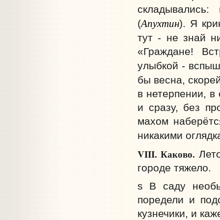
складывались:
Апухтин
(
). Я кр
тут - не знай н
«Граждане! Вс
улыбкой - вспышк
бы весна, скоре
в нетерпении, в
и сразу, без пр
махом наберётся
никакими оглядк
VIII.
Каково.
Лето
городе тяжело.
s В саду необы
поредели и под
кузнечики, и каж