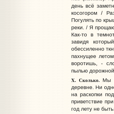
день всё заметн
косогором / Ра
Погулять по кры
реки. / Я проща
Как-то в темно
завидя которы
обессиленно ткн
пахнущее летом
воротишь, - сл
пылью дорожной!
X.
Сколько.
Мы п
деревне. Ни одн
на раскопки под
приветствие при
год лету не быть