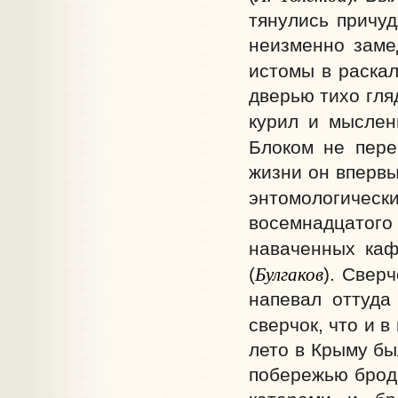
тянулись причуд
неизменно заме
истомы в раска
дверью тихо гля
курил и мысленн
Блоком не пере
жизни он впервы
энтомологическ
восемнадцатого
наваченных каф
Булгаков
(
).
Сверч
напевал оттуда
сверчок, что и в
лето в Крыму бы
побережью брод