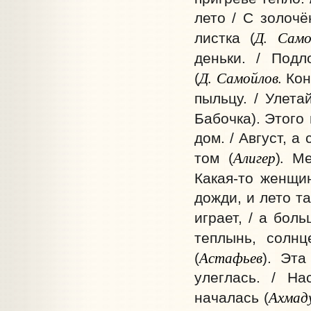
лето / С золочё
Д.
Само
листка
(
деньки. / Подл
Д.
Самойлов.
(
Кон
пыльцу. / Улета
Бабочка).
Этого 
дом. / Август, а
Алигер
.
том (
)
Ме
Какая-то женщин
дожди, и лето та
играет, / а бол
теплынь, солнц
Астафьев
(
). Эта
улеглась. / На
Ахмад
началась
(