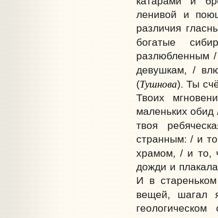
катарами и бр
ленивой и пою
различия гласн
богатые сибир
разлюбленным / 
девушкам, / вл
Тушнова
(
).
Ты счё
Твоих мгновен
маленьких обид /
твоя ребяческ
странным: / и т
храмом, / и то,
дожди и плакала
И в стареньком
вещей, шагал 
геологическом