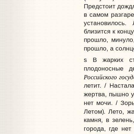
Предстоит дождл
в самом разгаре
установилось. 
близится к концу
прошло, минуло,
прошло, а солнц
s В жарких ст
плодоносные д
Российского госу
летит. / Настал
жертва, пышно уб
нет мочи. / Зор
.
Летом)
Лето, ж
камня, в зелень
города, где нет