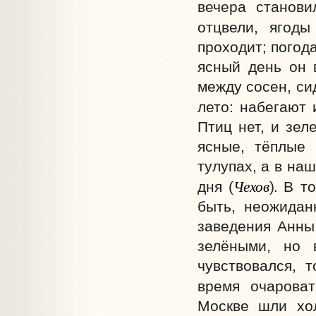
вечера станов
отцвели, ягоды
проходит; погод
ясный день он 
между сосен, сид
лето: набегают 
Птиц нет, и зел
ясные, тёплые 
тулупах, а в на
Чехов
.
дня (
)
В то
быть, неожидан
заведения Анны
зелёными, но 
чувствовался, 
время очарова
Москве шли хо