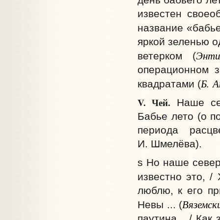
известен своео
название «бабье
яркой зеленью о
Энти
ветерком (
операционном з
Б. А
квадратами (
V. Чей.
Наше сев
Бабье лето (о п
периода расцв
И. Шмелёва).
s Но наше север
известно это, /
люблю, к его пр
Вяземск
Невы ...
(
паутина... / Ка