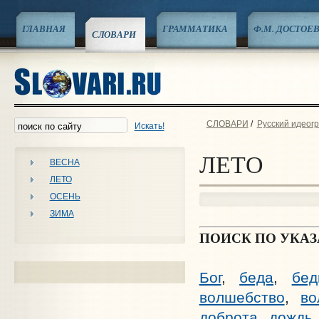
ГЛАВНАЯ
ГРАММАТИКА
Ф.М. ДОСТОЕ
СЛОВАРИ
СЛОВАРИ
/
Русский идеог
Искать!
ЛЕТО
ВЕСНА
ЛЕТО
ОСЕНЬ
ЗИМА
ПОИСК ПО УКА
Бог
,
беда
,
бед
волшебство
,
во
доброта
,
дождь