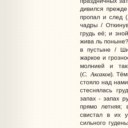
праздничных зат
дивился прежде
пропал и след (
чадры / Откину
грудь её; и зно
жива ль поныне?
в пустыне / Ши
жаркое и грозно
молнией и так
С. Аксаков
.
(
)
Тём
стояло над нами
стеснялась гру
запах - запах р
прямо летняя; 
свистал в их 
сильного гудень