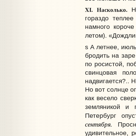
XI.
Насколько.
Ны
гораздо теплее
намного короче
летом). «Дождли
s А летнее, июль
бродить на заре
по росистой, по
свинцовая пол
надвигается?.. Н
Но вот солнце о
как весело свер
земляникой и г
Петербург опу
сентября.
Просн
удивительное, 