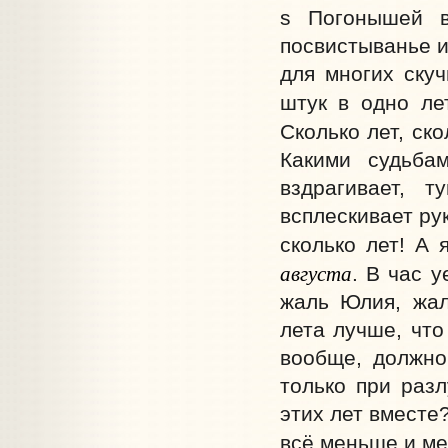
s Погонышей в
посвистыванье и
для многих скуч
штук в одно ле
Сколько лет, ско
Какими судьба
вздрагивает, 
всплескивает рук
сколько лет! А 
августа
. В час у
жаль Юлия, жал
лета лучше, что
вообще, должно
только при разл
этих лет вместе?
всё меньше и ме