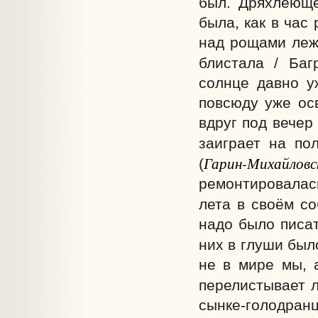
был. Дряхлеюще
была, как в час
над рощами лежа
блистала / Баг
солнце давно у
повсюду уже ос
вдруг под вечер
заиграет на по
Гарин-Михайловс
(
ремонтировалась
лета в своём с
надо было писат
них в глуши было
не в мире мы, а
перелистывает 
сынке-голодра