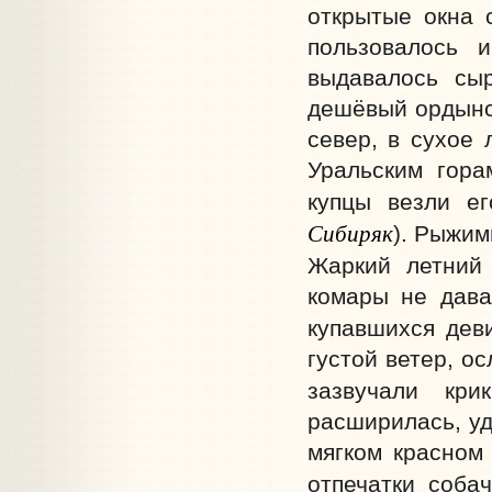
открытые окна 
пользовалось 
выдавалось сы
дешёвый ордынск
север, в сухое 
Уральским гора
купцы везли ег
Сибиряк
). Рыжим
Жаркий летний
комары не дава
купавшихся деви
густой ветер, о
зазвучали кри
расширилась, уд
мягком красном 
отпечатки собач