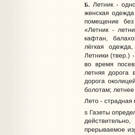
Б.
Летник - одно
женская одежда 
помещение без 
«Летник - летн
кафтан, балахо
лёгкая одежда,
Летники
(твер.)
во время посев
летняя дорога 
дорога околицей
болотам; летнее
Лето - страдная 
s Газеты опреде
действительно,
прерываемое из