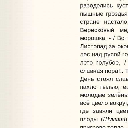
разоделись кус
пышные гроздья-
стране настало
Вересковый мё
морошка, - / Вот
Листопад за око
лес над русой г
лето голубое, 
славная пора!.. 
День стоял сла
пахло пылью, е
молодые зелёны
всё цвело вокруг
где завяли цве
Шукшин
плоды (
пригреве тепло. 