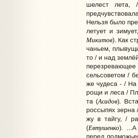
шелест лета, 
предчувствовал
Нельзя было пред
летует и зимует
Микитов
).
Как ст
чаньем, плывущи
то / и над землё
перезревающее л
сельсоветом / б
же чудеса - / На
рощи и леса / П
Асадов
.
та
(
)
Вста
россыпях зерна / 
жу в тайгу, / р
Евтушенко
.
(
)
...
перед подможье