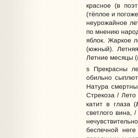
красное (в поэт
(тёплое и погож
неурожайное лет
по мнению народ
яблок. Жаркое л
(южный). Летняя
Летние месяцы (
s Прекрасны ле
обильно сыплют
Натура смертны
Стрекоза / Лето
катит в глаза
(
светлого вина, 
нечувствитель
беспечной неге