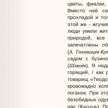
цветы, фиалки,
Вместо неё си
прохладой и тол
этой же - жгучи
люди умели жит
природой, вс
запечатлены об
А. Голенищев-Ку
(
садом с бузино
Шмелёв
.
(
)
Я неда
горящий, / как 
товарищ «Теодо
кровожадно кол
поганок. При эт
безобидных одув
Кассиль
.
нас
(
)
Пр