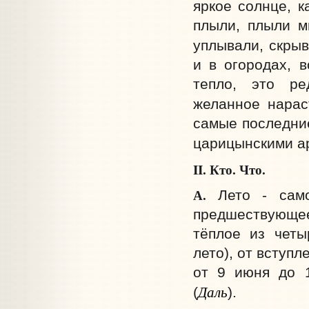
яркое солнце, к
плыли, плыли м
уплывали, скрыв
и в огородах, 
тепло, это ре
желанное нараст
самые последние
царицынскими арб
II. Кто. Что.
А.
Лето - само
предшествующее
тёплое из четы
лето), от вступл
от 9 июня до 1
Даль
(
).