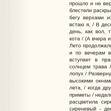
прошло и не вер
блестели раскр
бегу верхами и
встаю я, / В де
день, как вол, 
кота / (А вчера 
Лето продолжало
и по вечерам в
вступает в пра
солнцем трава 
лопух / Разверн
высокими окнам
лета, / когда д
приметы / неда
расцветила сир
сиреневый - де