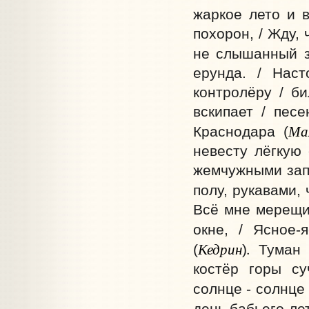
жаркое лето и в
похорон, / Жду,
не слышанный 
ерунда. / Наст
контролёру / би
вскипает / песе
Ма
Краснодара
(
невесту лёгкую 
жемчужными запя
полу, рукавами,
Всё мне мерещит
окне, / Ясное-
Кедрин
.
(
)
Туман 
костёр горы су
солнце - солнце
день бабьего ле