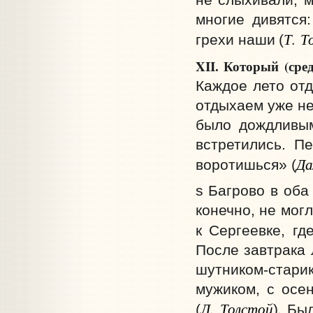
многие дивятся:
Т. Т
грехи наши
(
XII. Который (сред
Каждое лето отд
отдыхаем уже не
было дождливым
встретились. П
Да
воротишься» (
s Багрово в оба
конечно, не мог
к Сергеевке, г
После завтрака 
шутником-стари
мужиком, с осе
Л. Толстой
.
(
)
Был