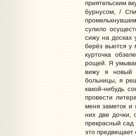
приятельским вк
бурнусом, / Сп
промелькнувшем
сулило осущест
сижу на досках 
берёз вьются у 
курточка обзел
рощей. Я умываю
вижу я новый 
больницы, я ре
какой-нибудь со
провести литер
меня заметок и 
них две дочки, 
прекрасный сад 
это предвещает