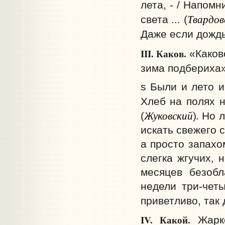
лета, - / Напомн
Твардов
света ... (
Даже если дождь 
III. Каков.
«Каково
зима подбериха»
s Были и лето и
Хлеб на полях н
Жуковский
.
(
)
Но л
искать свежего 
а просто запахо
слегка жгучих, 
месяцев безобл
недели три-чет
приветливо, так
IV. Какой.
Жарко