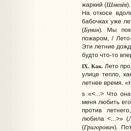
Шмелёв
жаркий (
)
На откосе вдол
бабочках уже ле
Бунин
.
(
)
Мы пок
пожаром, / Лето
Эти летние дожди
будто что-то вп
IX.
Как.
Лето про
улице тепло, ка
летнее время. «
s «<...> Что он
меня любить его 
против летнег
любила <...>»
(
Григорович
.
(
)
Пот