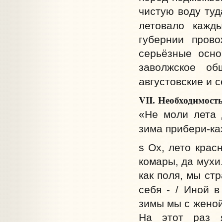
чистую воду туд
летовало кажды
губернии пров
серьёзные осно
заволжское об
августовские и 
VII. Необходимость
«Не моли лета 
зима прибери-ка
s Ох, лето крас
комары, да мухи
как поля, мы ст
себя - / Иной в
зимы мы с женой
На этот раз 