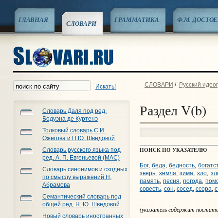
ГЛАВНАЯ
ГРАММАТИКА
Ф.М. ДОСТО
СЛОВАРИ
СЛОВАРИ
/
Русский идео
Искать!
Раздел V(b)
Словарь Даля под ред.
Бодуэна де Куртенэ
Толковый словарь С.И.
Ожегова и Н.Ю. Шведовой
ПОИСК ПО УКАЗАТЕЛЮ
Словарь русского языка под
ред. А. П. Евгеньевой (МАС)
Бог
,
беда
,
бедность
,
богатс
Словарь синонимов и сходных
зверь
,
земля
,
зима
,
зло
,
зл
по смыслу выражений Н.
память
,
песня
,
погода
,
пом
Абрамова
совесть
,
сон
,
сосед
,
ссора
,
с
Семантический словарь под
общей ред. Н. Ю. Шведовой
(указатель содержит постатей
Новый словарь иностранных