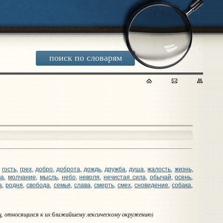
поиск по словарям
,
гость
,
грех
,
добро
,
доброта
,
дождь
,
дружба
,
душа
,
жалость
,
жизнь
,
ва
,
молчание
,
мысль
,
небо
,
неволя
,
нечистая сила
,
обычай
,
осень
,
а
,
родня
,
свобода
,
семья
,
слава
,
смерть
,
смех
,
сновидение
,
собака
,
иц, относящихся к их ближайшему лексическому окружению)