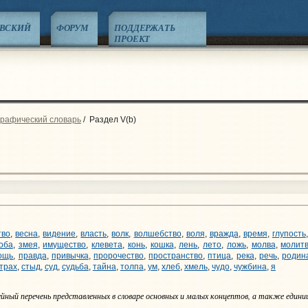
ЕВСКИЙ
ФОРУМ
ПОДДЕРЖАТЬ
ПРОЕКТ
графический словарь
/
Раздел V(b)
тво
,
весна
,
видение
,
власть
,
волк
,
волшебство
,
воля
,
вражда
,
время
,
глупость
оба
,
змея
,
имущество
,
клевета
,
конь
,
кошка
,
лень
,
лето
,
ложь
,
молва
,
молит
ощь
,
правда
,
привычка
,
пророчество
,
пространство
,
птица
,
река
,
речь
,
родин
трах
,
стыд
,
суд
,
судьба
,
тайна
,
толпа
,
ум
,
хлеб
,
хмель
,
чудо
,
чужбина
,
я
ный перечень представленных в словаре основных и малых концептов, а также един