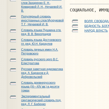
слов Захаренко Е. Н.,
Комаровой Л. Н., Нечаевой И.
СОЦИАЛЬНОЕ, ИМУЩ
В.
Популярный словарь
иностранных слов Музруковой
ВОЛЯ. СВОБОДА.
Т. Г., Нечаевой И. В.
БЕДНОСТЬ, БОГ
Словарь языка Пушкина отв.
НАРОД. ВЛАСТЬ
ред. В. В. Виноградов
Словарь языка Достоевского
гл. ред. Ю.Н. Караулов
Словарь личных имен Н.А.
Петровского
Словарь русского арго В.С.
Елистратова
Русская заветная идиоматика
ред. А. Баранов и Д.
Добровольский
Словарь древнерусского
языка (XI—XIV вв.) в десяти
томах
Экспериментальный
синтаксический словарь под.
ред. Л. Г. Бабенко