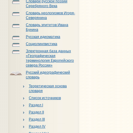
Словари русской поэзии
Серебряного Века
Словарь неологизмов Игоря-
Северянина
Словарь эпитетов Ивана
Бунина
Русская идиоматика
Социолингвистика
Электронная база данных
«Географическая
терминология Европейского
севера России»
Русский идеографический
словарь
Теоретическая основа
словаря
Список источников
Раздел I
Раздел II
Раздел III
Раздел IV