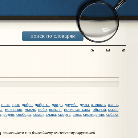
поиск по словарям
,
гость
,
грех
,
добро
,
доброта
,
дождь
,
дружба
,
душа
,
жалость
,
жизнь
,
ва
,
молчание
,
мысль
,
небо
,
неволя
,
нечистая сила
,
обычай
,
осень
,
а
,
родня
,
свобода
,
семья
,
слава
,
смерть
,
смех
,
сновидение
,
собака
,
иц, относящихся к их ближайшему лексическому окружению)