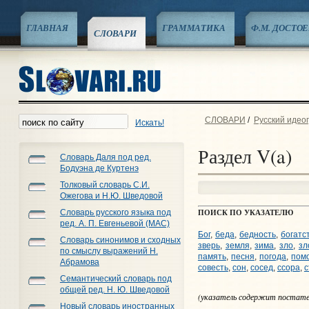
ГЛАВНАЯ
ГРАММАТИКА
Ф.М. ДОСТО
СЛОВАРИ
СЛОВАРИ
/
Русский идео
Искать!
Раздел V(a)
Словарь Даля под ред.
Бодуэна де Куртенэ
Толковый словарь С.И.
Ожегова и Н.Ю. Шведовой
ПОИСК ПО УКАЗАТЕЛЮ
Словарь русского языка под
ред. А. П. Евгеньевой (МАС)
Бог
,
беда
,
бедность
,
богатс
Словарь синонимов и сходных
зверь
,
земля
,
зима
,
зло
,
зл
по смыслу выражений Н.
память
,
песня
,
погода
,
пом
Абрамова
совесть
,
сон
,
сосед
,
ссора
,
с
Семантический словарь под
общей ред. Н. Ю. Шведовой
(указатель содержит постатей
Новый словарь иностранных