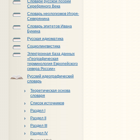
Словари русской поэзии
Серебряного Века
Словарь неологизмов Игоря-
Северянина
Словарь эпитетов Ивана
Бунина
Русская идиоматика
Социолингвистика
Электронная база данных
«Географическая
терминология Европейского
севера России»
Русский идеографический
словарь
Теоретическая основа
словаря
Список источников
Раздел I
Раздел II
Раздел III
Раздел IV