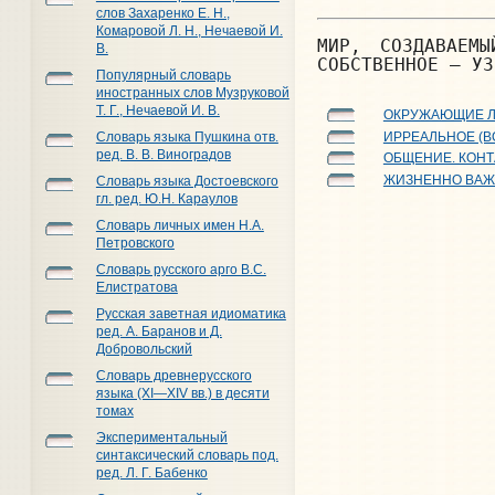
слов Захаренко Е. Н.,
Комаровой Л. Н., Нечаевой И.
МИР, СОЗДАВАЕМ
В.
СОБСТВЕННОЕ — УЗ
Популярный словарь
иностранных слов Музруковой
Т. Г., Нечаевой И. В.
ОКРУЖАЮЩИЕ 
ИРРЕАЛЬНОЕ (
Словарь языка Пушкина отв.
ред. В. В. Виноградов
ОБЩЕНИЕ. КОН
ЖИЗНЕННО ВАЖ
Словарь языка Достоевского
гл. ред. Ю.Н. Караулов
Словарь личных имен Н.А.
Петровского
Словарь русского арго В.С.
Елистратова
Русская заветная идиоматика
ред. А. Баранов и Д.
Добровольский
Словарь древнерусского
языка (XI—XIV вв.) в десяти
томах
Экспериментальный
синтаксический словарь под.
ред. Л. Г. Бабенко