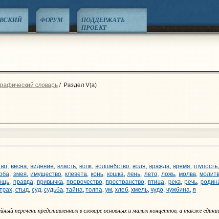
ЕВСКИЙ
ФОРУМ
ПОДДЕРЖАТЬ
ПРОЕКТ
графический словарь
/
Раздел V(a)
тво
,
весна
,
видение
,
власть
,
волк
,
волшебство
,
воля
,
вражда
,
время
,
глупость
оба
,
змея
,
имущество
,
клевета
,
конь
,
кошка
,
лень
,
лето
,
ложь
,
молва
,
молит
ощь
,
правда
,
привычка
,
пророчество
,
пространство
,
птица
,
река
,
речь
,
родин
трах
,
стыд
,
суд
,
судьба
,
тайна
,
толпа
,
ум
,
хлеб
,
хмель
,
чудо
,
чужбина
,
я
ный перечень представленных в словаре основных и малых концептов, а также един