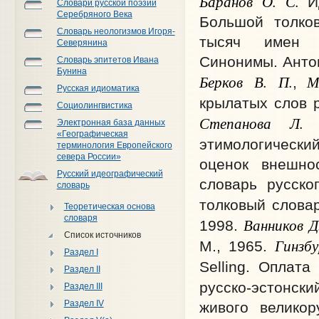
Баранов О.
С.
Ид
Словари русской поэзии
Серебряного Века
Большой толко
Словарь неологизмов Игоря-
тысяч имен с
Северянина
Синонимы. Антон
Словарь эпитетов Ивана
Бунина
Берков В.
П.
Мо
,
Русская идиоматика
крылатых слов р
Социолингвистика
Степанова Л.
Электронная база данных
«Географическая
этимологический
терминология Европейского
севера России»
оценок внешно
Русский идеографический
словарь русско
словарь
толковый словар
Теоретическая основа
словаря
Ванников Д
1998.
Список источников
Гинзбу
М., 1965.
Раздел I
Selling. Оплата
Раздел II
русско-эстонск
Раздел III
Раздел IV
живого великор