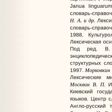
Janua linguaru
словарь-справоч
Н.
А. и др.
Лекси
словарь-справоч
1988. Культуро
Лексическая осн
Под ред. В. 
энциклопедическ
структурных сло
Морковкин 
1997.
Лексические м
Москвин В.
П.
Ид
Киевский госуд
языков. Центр с
Англо-русский 