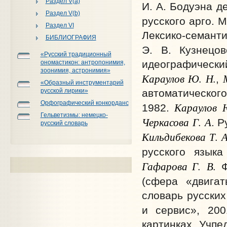
Раздел V(a)
И. А. Бодуэна де
Раздел V(b)
русского арго. М
Раздел VI
Лексико-семан
БИБЛИОГРАФИЯ
Э.
В. Кузнецо
«Русский традиционный
идеографический
ономастикон: антропонимия,
зоонимия, астронимия»
Караулов Ю. Н.
М
,
«Образный инструментарий
автоматического
русской лирики»
Орфографический конкорданс
Караулов 
1982.
Гельветизмы: немецко-
Черкасова Г.
А
. Р
русский словарь
Кильдибекова Т.
А
русского язык
Гафарова Г.
В.
Ф
(сфера «двигат
словарь русских
и сервис», 20
картинках. Учпе