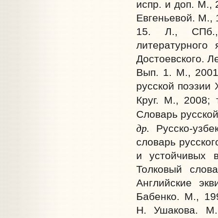
испр. и доп. М.,
Евгеньевой. М., 
15. Л., СПб.
литературного 
Достоевского. Ле
Вып. 1. М., 200
русской поэзии XX
Круг. М., 2008;
Словарь русской 
др.
Русско-узбек
словарь русског
и устойчивых 
Толковый слова
Английские экв
Бабенко. М., 19
Н. Ушакова. М.