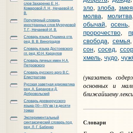
слов Захаренко Е. Н.,
зло
,
злоба
,
змея
Комаровой Л. Н., Нечаевой И.
В.
молва
,
молитва
Популярный словарь
обычай
,
осень
иностранных слов Музруковой
Т. Г., Нечаевой И. В.
пророчество
,
п
Словарь языка Пушкина отв.
свобода
,
семья
ред. В. В. Виноградов
сон
,
сосед
,
ссо
Словарь языка Достоевского
гл. ред. Ю.Н. Караулов
хмель
,
чудо
,
чуж
Словарь личных имен Н.А.
Петровского
Словарь русского арго В.С.
(указатель соде
Елистратова
основных и мал
Русская заветная идиоматика
ред. А. Баранов и Д.
ближайшему лекси
Добровольский
Словарь древнерусского
языка (XI—XIV вв.) в десяти
томах
Экспериментальный
Словари
синтаксический словарь под.
ред. Л. Г. Бабенко