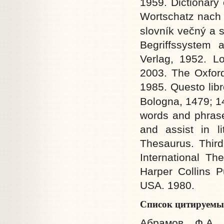
1959. Dictionary
Wortschatz nach 
slovník večný a 
Begriffssystem 
Verlag, 1952. L
2003. The Oxfor
1985. Questo libro
Bologna, 1479; 1
words and phrases
and assist in li
Thesaurus. Third
International Th
Harper Collins P
USA. 1980.
Список цитируемы
Абрамов Ф.А., Авдеенко А.О., Аверченко А.Т., Агатов В.И., Агашина М.К., Агеев М. (М.Л. Леви), Адамович А.М., Адамович Г.В., Айтматов Ч.Т., Айхенвальд Ю.И, Акимушкин И.И., Аксаков К.С., Аксаков С.Т., Аксёнов В.П., Акунин Б. (Г.Ш. Чхартишвили), Алданов М.А. (М.А. Ландау), Алешковский П.М., Алешковский Ю.П., Алигер М.И., Алымов С.Я., Амфитеатров А.В., Андреев Л.Н., Андреевский С.А., Аничков Д.С., Анненков П.В., Анненков Ю.П., Анненский И.Ф., Апсалон А., Апухтин А.Н., Арманд П.Н., Арсеньев В.К., Арцыбашев М.П., Асадов Э.А., Асеев Н.Н., Астафьев В.П., Афиногенов А.Н., Ахмадулина Б.А., Ахматова А.А. (А.А. Горенко), Бабель И.Э., Багрицкий В.Э., Багрицкий Э.Г. (Э.Г. Дзюбин), Бажов П.П., Бакланов Г.Я. (Г.Я. Фридман), Бальмонт К.Д., Баратынский Е.А., Баркас Б.В., Барсков Я.Л., Барто А.Л. (А.Л. Бартовская), Баруздин С.А., Барятинский А.И., Батюшков К.Н., Бедный Демьян (Е.А. Придворов), Безыменский А.И., Бек А.А., Белинский В.Г., Белов В.И., Белосельский(-Белозерский) А.М., Белый Андрей (Б.Н. Бугаев), Беляев В.П., Бенедиктов В.Г., Берг Л.С., Берггольц О.Ф., Бердяев Н.А., Березайский В.С., Берестов В.Д., Бестужев-Марлинский А.А., Бианки В.В., Битов А.Г., Блаватская Е.П., Благинина Е.А., Благово Н.В., Блок А.А., Блох Р.Н., Боборыкин П.Д., Бобров С.С., Богданов В.И., Богданович И.Ф., Богомолов В.О. (В.И. Войтинский), Болотов А.Т., Болтин И.Н., Бондарев Ю.В., Бородин А.П., Бородин С.П., Бродский И.А., Брюсов В.Я., Брянцев А.М., Бужинский Г., Булгаков М.А., Булгаков С.Н., Булгарин Ф.В., Бунин И.А., Бухов А.С., Быков В.В., Вагинов К.К. (К.К. Вагенгейм), Вампилов А.В., Ваншенкин К.Я., Варламов А.Н., Васильев Б.Л., Васильев С.А., Вахнюк Б.С., Вейнберг П.И., Веневитинов Д.В., Вересаев В.В. (В.В. Смидович), Верёвкин М.И., Верзилин Н.М., Вернадский В.И., Вертинский А.Н., Вершигора П.Н., Вигель Ф.Ф., Визбор Ю.И., Винокуров Е.М., Витте С.Ю., Вишневский В.В., Владимов Г.Н. (Г.Н. Волосевич), Вознесенский А.А., Войнович В.Н., Волков А.М., Волкогонов Д.А., Волошин М.А. (М.А. Кириенко-Волошин), Востоков А.Х., Высоцкий В.С., Вяземский П.А., Газданов Гайто, Гайдар А.П. (А.П. Голиков), Галицкий Я.М., Галич А.А. (А.А. Гинзбург), Гамзатов Р.Г., Гарин-Михайловский Н.Г., Гаршин В.М., Герман П.Д., Герман Ю.П., Герцен А.И., Гиляровский В.А., Гинзбург Е.С., Гинзбург Л.В., Гинзбург Л.Я., Гиппиус З.Н., Гладков Ф.В., Глинка Ф.Н., Гмелин С.Г., Гнедич Н.И., Гоголь Н.В., Голенищев-Кутузов 