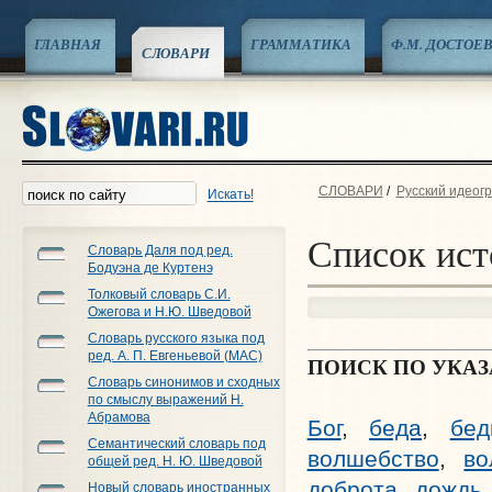
ГЛАВНАЯ
ГРАММАТИКА
Ф.М. ДОСТОЕ
СЛОВАРИ
СЛОВАРИ
/
Русский идеог
Искать!
Список ист
Словарь Даля под ред.
Бодуэна де Куртенэ
Толковый словарь С.И.
Ожегова и Н.Ю. Шведовой
Словарь русского языка под
ред. А. П. Евгеньевой (МАС)
ПОИСК ПО УКА
Словарь синонимов и сходных
по смыслу выражений Н.
Абрамова
Бог
,
беда
,
бед
Семантический словарь под
волшебство
,
во
общей ред. Н. Ю. Шведовой
доброта
,
дождь
Новый словарь иностранных