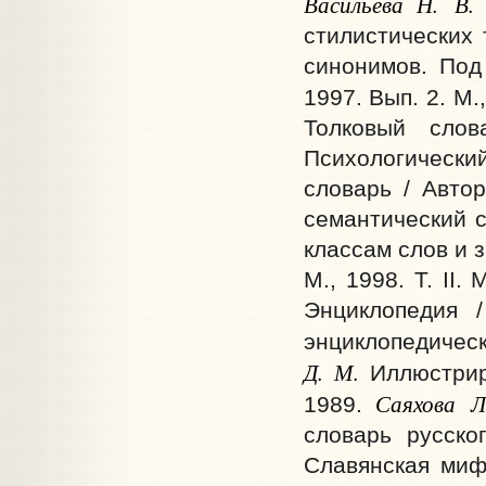
Васильева Н.
В.
стилистических 
синонимов. Под
1997. Вып. 2. М.
Толковый слов
Психологически
словарь / Автор
семантический с
классам слов и 
М., 1998. Т. II. 
Энциклопедия 
энциклопедическ
Д.
М.
Иллюстриро
Саяхова Л
1989.
словарь русско
Славянская мифо