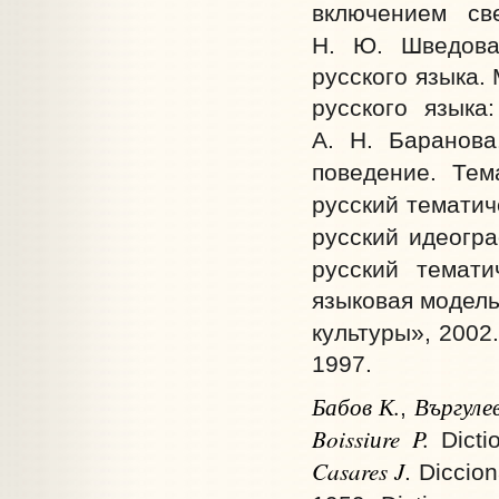
включением св
Н. Ю. Шведова
русского языка.
русского языка
А. Н. Баранова
поведение. Тем
русский тематич
русский идеогр
русский темати
языковая модель
культуры», 2002
1997.
Бабов К.
Въргуле
,
Boissi
и
re P.
Dictio
Casares J
. Diccio