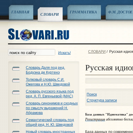
ГЛАВНАЯ
ГРАММАТИКА
Ф.М. ДОСТО
СЛОВАРИ
СЛОВАРИ
/
Русская идио
Искать!
Русская идио
Словарь Даля под ред.
Бодуэна де Куртенэ
Толковый словарь С.И.
Ожегова и Н.Ю. Шведовой
Словарь русского языка под
Поиск
ред. А. П. Евгеньевой (МАС)
Структура записи
Словарь синонимов и сходных
по смыслу выражений Н.
Абрамова
База данных "Идиоматика" дос
Регистрация
абсолютно беспла
Семантический словарь под
общей ред. Н. Ю. Шведовой
База данных по современно
Новый словарь иностранных