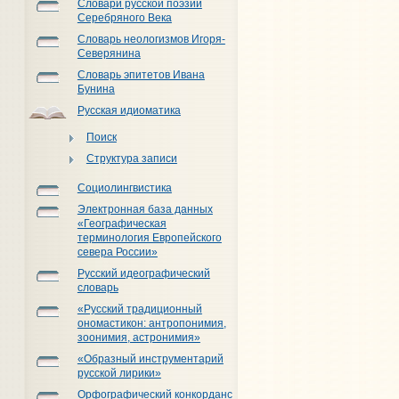
Словари русской поэзии
Серебряного Века
Словарь неологизмов Игоря-
Северянина
Словарь эпитетов Ивана
Бунина
Русская идиоматика
Поиск
Структура записи
Социолингвистика
Электронная база данных
«Географическая
терминология Европейского
севера России»
Русский идеографический
словарь
«Русский традиционный
ономастикон: антропонимия,
зоонимия, астронимия»
«Образный инструментарий
русской лирики»
Орфографический конкорданс