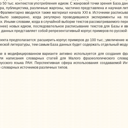
о 50 тыс. контекстов употребления идиом. С жанровой точки зрения База да
ра, публицистика, различные жаргоны, частично представлена и научная л
 гг. Фрагментарно вводился также материал начала XXI в. Источники распис
 было завершено, когда регулярно проводившиеся эксперименты на п
. Иными словами, когда в случайной выборке текстов рассматриваемого перио
нее) новых идиом, последовательное расписывание текстов для Базы и вв
а данных представляет собой репрезентативный корпус примеров по русской
оекта предполагается: расширить корпус примеров до 100 тыс.; увеличение 
ческой литературы, тем самым База данных будет содержать отдельный модул
е в модифицированном варианте активно используется для создания фра
ля написания словарных статей для Малого фразеологического словар
русского языка РАН. Перспективная сфера использования создаваемой И
 словарных источников различных типов.