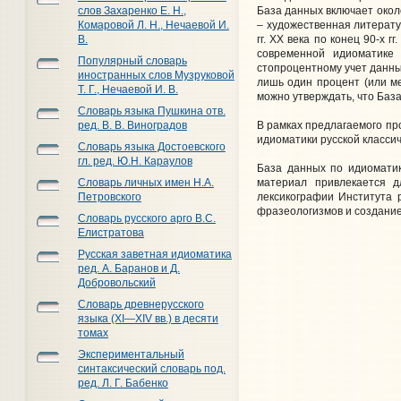
База данных включает окол
слов Захаренко Е. Н.,
– художественная литерату
Комаровой Л. Н., Нечаевой И.
гг. XX века по конец 90-х
В.
современной идиоматике
Популярный словарь
стопроцентному учет данных
иностранных слов Музруковой
лишь один процент (или ме
Т. Г., Нечаевой И. В.
можно утверждать, что Баз
Словарь языка Пушкина отв.
В рамках предлагаемого пр
ред. В. В. Виноградов
идиоматики русской класси
Словарь языка Достоевского
гл. ред. Ю.Н. Караулов
База данных по идиоматик
материал привлекается д
Словарь личных имен Н.А.
лексикографии Института 
Петровского
фразеологизмов и создание
Словарь русского арго В.С.
Елистратова
Русская заветная идиоматика
ред. А. Баранов и Д.
Добровольский
Словарь древнерусского
языка (XI—XIV вв.) в десяти
томах
Экспериментальный
синтаксический словарь под.
ред. Л. Г. Бабенко