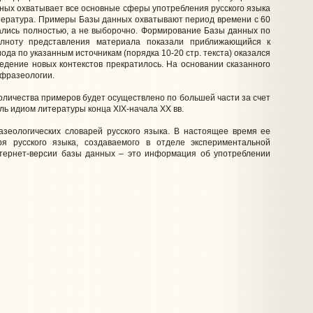
нных охватывает все основные сферы употребления русского языка
итература. Примеры Базы данных охватывают период времени с 60
ывались полностью, а не выборочно. Формирование Базы данных по
олноту представления материала показали приближающийся к
да по указанным источникам (порядка 10-20 стр. текста) оказался
едение новых контекстов прекратилось. На основании сказанного
 фразеологии.
количества примеров будет осуществлено по большей части за счет
ь идиом литературы конца XIX-начала XX вв.
зеологических словарей русского языка. В настоящее время ее
я русского языка, создаваемого в отделе экспериментальной
нтернет-версии базы данных – это информация об употреблении