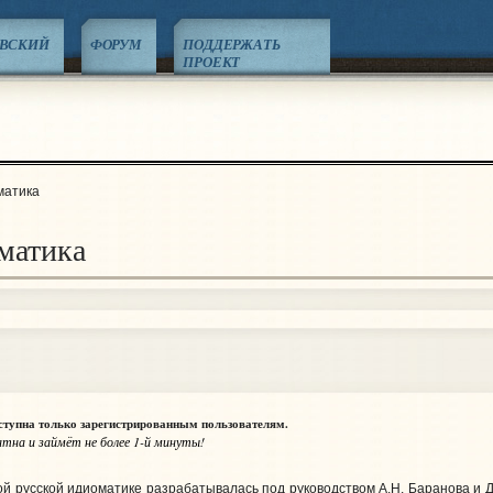
ЕВСКИЙ
ФОРУМ
ПОДДЕРЖАТЬ
ПРОЕКТ
матика
матика
тупна только зарегистрированным пользователям.
тна и займёт не более 1-й минуты!
й русской идиоматике разрабатывалась под руководством А.Н. Баранова и Д.