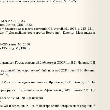
ровского сборника (2-я половина XIV века). М., 1985.
I веков. Л., 1983.
е. 2-е изд. СПб., 1882.
 Звенигород за шесть столетий: Сб. статей. М., 1998, с. 225–251.
ксах // Древнейшие государства Восточной Европы: Материалы и
–XIV веков. М., 2000.
1958 год. М., 1960, с.
рукописей Государственной библиотеки СССР им. В.И. Ленина. Ч. II
ле рукописей Государственной библиотеки СССР имени В.И. Ленина.
87–156.
 вв. // Краеведческие записки. Ярославль, 1991. Вып. 7, с. 131–
рии русского книгописания на Афоне в конце XIV – начале XV в.) (в
оведение. М., 2000 (в печати).
71.
 XII и середины XIII в. // Новгородский исторический сборник. 7