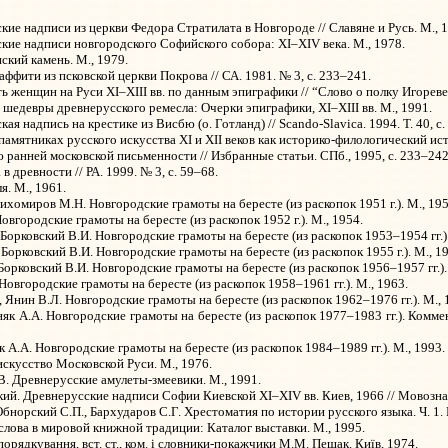
ие надписи из церкви Федора Стратилата в Новгороде // Славяне и Русь. М., 1
ие надписи новгородского Софийского собора: XI–XIV века. М., 1978.
кий камень. М., 1979.
ффити из псковской церкви Покрова // СА. 1981. № 3, с. 233–241.
женщин на Руси XI–XIII вв. по данным эпиграфики // “Слово о полку Игореве” 
едевры древнерусского ремесла: Очерки эпиграфики, XI–XIII вв. М., 1991.
я надпись на крестике из Висбю (о. Готланд) // Scando-Slavica. 1994. Т. 40, с.
мятниках русского искусства XI и XII веков как историко-филологический источни
ранней московской письменности // Избранные статьи. СПб., 1995, с.
233–242 
 древности // РА. 1999. № 3, с. 59–68.
я. М., 1961.
ихомиров М.Н. Новгородские грамоты на бересте (из раскопок 1951 г.). М., 195
овгородские грамоты на бересте (из раскопок 1952 г.). М., 1954.
 Борковский В.И. Новгородские грамоты на бересте (из раскопок 1953–1954 гг.).
Борковский В.И. Новгородские грамоты на бересте (из раскопок 1955 г.). М., 1
орковский В.И. Новгородские грамоты на бересте (из раскопок 1956–1957 гг.).
овгородские грамоты на бересте (из раскопок 1958–1961 гг.). М., 1963.
, Янин В.Л. Новгородские грамоты на бересте (из раскопок 1962–1976
гг.). М.,
зняк А.А. Новгородские грамоты на бересте (из раскопок 1977–1983 гг.). Комм
к А.А. Новгородские грамоты на бересте (из раскопок 1984–1989 гг.). М., 1993.
искусство Московской Руси. М., 1976.
В. Древнерусские амулеты-змеевики. М., 1991.
кий. Древнерусские надписи Софии Киевской XI–XIV вв. Киев, 1966 // Мовознав
норский С.П., Бархударов С.Г. Хрестоматия по истории русского языка. Ч. 1. 
слова в мировой книжной традиции: Каталог выставки. М., 1995.
порядкування, вст. ст., ком. i словники-покажчики М.М. Пещак. Ки
ї
в, 1974.