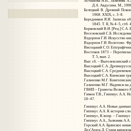
Асташова Н.И., Зализняк А.
Д.А. Авдусина. М., 199
Белецкий В. Древний Псков
1968. XXIX, с. 3–8.
Бередников Я.И. Записка об 
1845. T. II, № 4–5, стб. 
Борковский В.И. [Рец.] С.А.
Веселовский С.Б. Исследова
Вздорнов Г.И. Искусство кни
Вздорнов Г.И. Волотово: Фр
Висоцький С.О. Епiграфiчна з
Востоков 1873 – Переписка 
Т. 5, вып. 2.
Выг. сб. – Выголексинский с
Высоцкий С.А. Древнерусски
Высоцкий С.А. Средневековы
Высоцкий С.А. Киевские гра
Гальченко М.Г. Книгописани
Гальченко М.Г. Надписи на 
ГВНП – Грамоты Великого Но
Гимон Т.В., Гиппиус А.А. Но
18–47.
Гиппиус А.А. Новые данные 
Гиппиус А.А. К истории слож
Гиппиус, К вопр. – Гиппиус
Гиппиус А.А., Зализняк А.А.
Горский А.А. Брянское княж
Дел’Агата Д. Стари кирилски