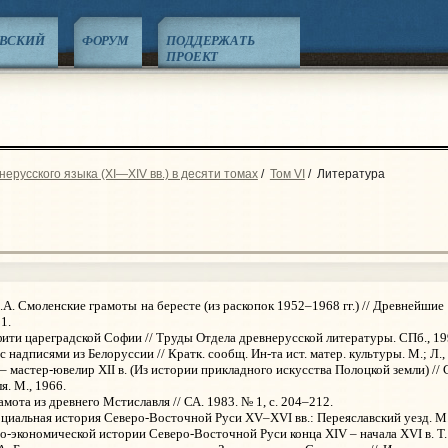
ЕВСКИЙ
ФОРУМ
ПОДДЕРЖАТЬ
ПРОЕКТ
ерусского языка (XI—XIV вв.) в десяти томах
/
Том VI
/
Литература
.А. Смоленские грамоты на бересте (из раскопок 1952–1968 гг.) // Древнейши
11.
ити цареградской Софии // Труды Отдела древнерусской литературы. СПб., 1999
 надписями из Белоруссии // Кратк. сообщ. Ин-та ист. матер. культуры. М.; Л., 
– мастер-ювелир XII в. (Из истории прикладного искусства Полоцкой земли) // С
я. М., 1966.
амота из древнего Мстиславля // СА. 1983. № 1, с. 204–212.
оциальная история Северо-Восточной Руси XV–XVI вв.: Переяславский уезд. М.;
о-экономической истории Северо-Восточной Руси конца XIV – начала XVI в. Т. II,