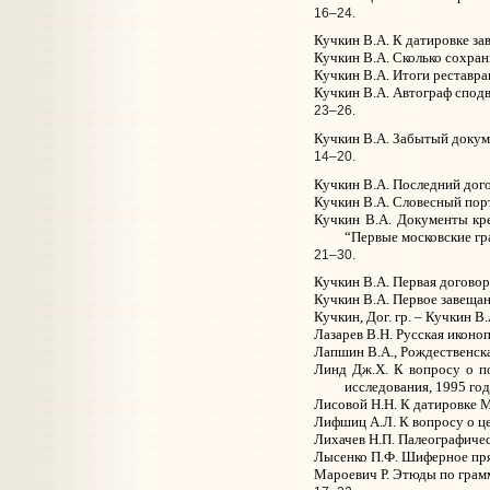
16–24.
Кучкин В.А. К датировке за
Кучкин В.А. Сколько сохран
Кучкин В.А. Итоги реставра
Кучкин В.А. Автограф сподв
23–26.
Кучкин В.А. Забытый докумен
14–20.
Кучкин В.А. Последний догов
Кучкин В.А. Словесный портр
Кучкин В.А. Документы кре
“Первые московские гра
21–30.
Кучкин В.А. Первая договор
Кучкин В.А. Первое завещан
Кучкин, Дог. гр. – Кучкин 
Лазарев В.Н. Русская иконоп
Лапшин В.А., Рождественская
Линд Дж.Х. К вопросу о по
исследования, 1995 год.
Лисовой Н.Н. К датировке Мс
Лифшиц А.Л. К вопросу о цен
Лихачев Н.П. Палеографичес
Лысенко П.Ф. Шиферное пряс
Мароевич Р. Этюды по грамма