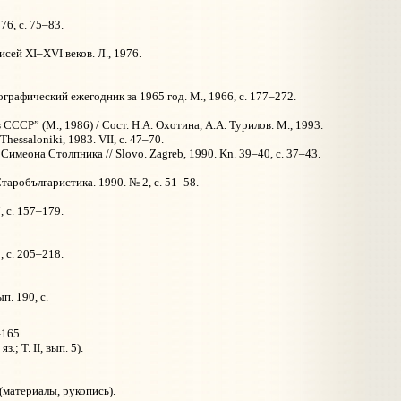
6, с. 75–83.
ей XI–XVI веков. Л., 1976.
рафический ежегодник за 1965 год. М., 1966, с. 177–272.
СР” (М., 1986) / Сост. Н.А. Охотина, А.А. Турилов. М., 1993.
ssaloniki, 1983. VII, с. 47–70.
меона Столпника // Slovo. Zagreb, 1990. Kn. 39–40, с. 37–43.
 Старобългаристика. 1990. № 2, с. 51–58.
7, с. 157–179.
, с. 205–218.
п. 190, с.
–165.
; Т. II, вып. 5).
(материалы, рукопись).