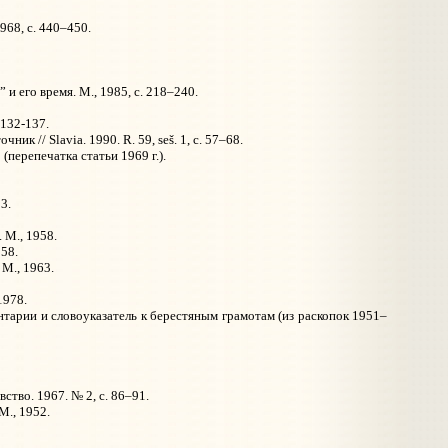
968, с. 440–450.
и его время. М., 1985, с. 218–240.
 132-137.
к // Slavia. 1990. R. 59, seš. 1, с. 57–68.
(перепечатка статьи 1969 г.).
3.
 М., 1958.
958.
 М., 1963.
 1978.
ентарии и словоуказатель к берестяным грамотам (из раскопок 1951–
ство. 1967. № 2, с. 86–91.
М., 1952.