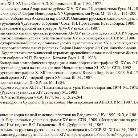
ты XIII–XVI вв. / Сост. А.Л. Хорошкевич. Вып. I. М., 1977.
 списка хроники Амартола на рубеже XIV–XV вв. // Средневековая Русь. М., 197
ских дверей Софии Новгородской // Средневековая Русь. М., 1976, с.
191–200.
писи Библиотеки Академии наук СССР: Описание русских и славянских рукопис
 рукописей Чудовского собрания / Сост. Т.Н. Протасьева. Новосибирск, 1980.
реводной и русской литературы XIV–XV веков. Л., 1987.
й список славяно-русских рукописей XI–XIV вв., хранящихся в СССР // Археог
исок славяно-русских рукописных книг XV в., хранящихся в СССР. М., 1986.
дварительному списку славяно-русских рукописных книг XV в., хранящихся в СС
 пророков в купольных росписях Софии Новгородской // Cyrillomethodianum. The
. Будапештский глаголический отрывок: древнейший славянский список Жития Си
ги собрания М.П. Погодина: Каталог. Вып. 1. Л., 1988.
болгарская эпиграфическая традиция и новгородская эпиграфика XI–XV
вв. //
русские надписи на стенах храмов: Новые источники XI–XV вв. СПб., 1992.
усская эпиграфика X–XIII вв.: текст и норма // Russian
l
inguistics. 1993. Vol. 1
ый архив XIV – первой трети XVI века. III. М., 1987.
ованные надписи XI–XIV вв. М., 1964.
дского зодчего XIII в. // Памятники культуры. Новые открытия, 1974. М., 1975
(Русские гуманисты XIV столетия). М., 1993.
IV в. из Изборска // СА. 1974. № 3, с. 262–264.
 находки из Суздаля // Кратк. сообщ. Ин-та археологии АН СССР. М., 1987. Вы
овые находки мелкой каменной пластики во Владимире // РА. 1999. № 3, с. 160
 Еще несколько двинских грамот XV века. СПб., 1909. (Исследования по рус. яз.
ик / Изд. подгот. В.С. Голышенко, В.Ф. Дубровина. М., 1967.
г славяно-русских рукописных книг, хранящихся в СССР. XI–XIII вв. М., 1984.
лавяно-русских рукописных книг XIV в., хранящихся в Российской Федерации 