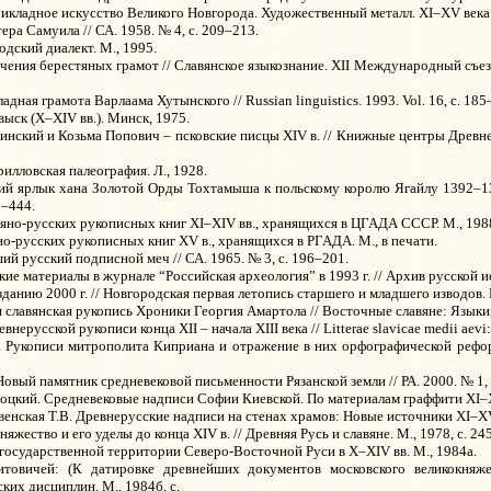
кладное искусство Великого Новгорода. Художественный металл. XI–XV века.
ра Самуила // СА. 1958. № 4, с. 209–213.
дский диалект. М., 1995.
ения берестяных грамот // Славянское языкознание. XII Международный съезд сл
адная грамота Варлаама Хутынского // Russian linguistics. 1993. Vol. 16, с. 185
ыск (X–XIV вв.). Минск, 1975.
нский и Козьма Попович – псковские писцы XIV в. // Книжные центры Древней 
илловская палеография. Л., 1928.
ий ярлык хана Золотой Орды Тохтамыша к польскому королю Ягайлу 1392–139
–444.
вяно-русских рукописных книг XI–XIV вв., хранящихся в ЦГАДА СССР. М., 198
но-русских рукописных книг XV в., хранящихся в РГАДА. М., в печати.
й русский подписной меч // СА. 1965. № 3, с. 196–201.
ие материалы в журнале “Российская археология” в 1993 г. // Архив русской ис
данию 2000 г. // Новгородская первая летопись старшего и младшего изводов. М
славянская рукопись Хроники Георгия Амартола // Восточные славяне: Языки, и
нерусской рукописи конца XII – начала XIII века // Litterae slavicae medii aevi:
В. Рукописи митрополита Киприана и отражение в них орфографической рефо
овый памятник средневековой письменности Рязанской земли // РА. 2000. № 1, 
соцкий. Средневековые надписи Софии Киевской. По материалам граффити XI–XVI
венская Т.В. Древнерусские надписи на стенах храмов: Новые источники XI–XV в
яжество и его уделы до конца XIV в. // Древняя Русь и славяне. М., 1978, с. 24
государственной территории Северо-Восточной Руси в X–XIV вв. М., 1984а.
итовичей: (К датировке древнейших документов московского великокняж
ких дисциплин. М., 1984б, с.