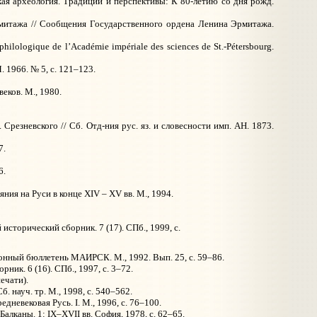
кая археология. Традиции и перспективы: К 80-летию со дня рожд.
рмитажа // Сообщения Государственного ордена Ленина Эрмитажа.
ilologique de l’Académie impériale des sciences de St.-Pétersbourg.
 1966. № 5, с. 121–123.
еков. М., 1980.
езневского // Сб. Отд-ния рус. яз. и словесности имп. АН. 1873.
7.
6.
ия на Руси в конце XIV – XV вв. М., 1994.
сторический сборник. 7 (17). СПб., 1999, с.
онный бюллетень МАИРСК. М., 1992. Вып. 25, с. 59–86.
ик. 6 (16). СПб., 1997, с. 3–72.
печати).
. науч. тр. М., 1998, с. 540–562.
Средневековая Русь. I. М., 1996, с. 76–100.
алканы. 1: IX–XVII вв. София, 1978, с. 62–65.