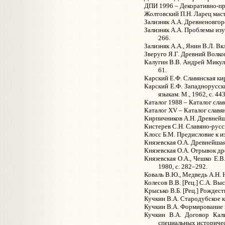
ДПИ 1996 – Декоративно-при
Жолтовский П.Н. Ларец масте
Зализняк А.А. Древненовгоро
Зализняк А.А. Проблемы изуч
266.
Зализняк А.А., Янин В.Л. Вкл
Зверуго Я.Г. Древний Волков
Калугин В.В. Андрей Микули
61.
Карский Е.Ф. Славянская кир
Карский Е.Ф. Западнорусск
языкам. М., 1962, с.
443
Каталог 1988 – Каталог сла
Каталог XV – Каталог славя
Кирпичников А.Н. Древнейши
Кистерев С.Н. Славяно-русск
Клосс Б.М. Предисловие к из
Князевская О.А. Древнейшая 
Князевская О.А. Отрывок древ
Князевская О.А., Чешко Е.
1980, с. 282–292.
Коваль В.Ю., Медведь А.Н. Н
Колесов В.В. [Рец.] С.А. Вы
Крысько В.Б. [Рец.] Рождест
Кучкин В.А. Стародубское кн
Кучкин В.А. Формирование 
Кучкин В.А. Договор Кал
специальных историчес