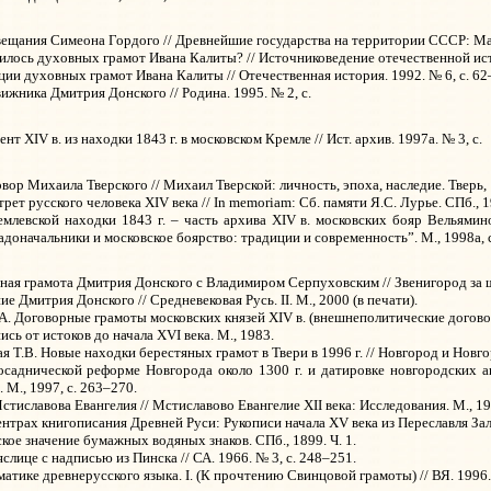
вещания Симеона Гордого // Древнейшие государства на территории СССР: Мате
илось духовных грамот Ивана Калиты? // Источниковедение отечественной исто
ции духовных грамот Ивана Калиты // Отечественная история. 1992. № 6, с. 62
ижника Дмитрия Донского // Родина. 1995. № 2, с.
т XIV в. из находки 1843 г. в московском Кремле // Ист. архив. 1997а. № 3, с.
ор Михаила Тверского // Михаил Тверской: личность, эпоха, наследие. Тверь, 
ет русского человека XIV века // In memoriam: Сб. памяти Я.С. Лурье. СПб., 1
млевской находки 1843 г. – часть архива XIV в. московских бояр Вельям
доначальники и московское боярство: традиции и современность”. М., 1998а, 
ная грамота Дмитрия Донского с Владимиром Серпуховским // Звенигород за шес
ие Дмитрия Донского // Средневековая Русь.
II
. М., 2000 (в печати).
В.А. Договорные грамоты московских князей XIV в. (внешнеполитические догово
ись от истоков до начала XVI века. М., 1983.
 Т.В. Новые находки берестяных грамот в Твери в 1996 г. // Новгород и Новго
саднической реформе Новгорода около 1300 г. и датировке новгородских 
 М., 1997, с. 263–270.
тиславова Евангелия // Мстиславово Евангелие XII века: Исследования. М., 19
трах книгописания Древней Руси: Рукописи начала XV века из Переславля Залес
кое значение бумажных водяных знаков. СПб., 1899. Ч. 1.
лице с надписью из Пинска // СА. 1966. № 3, с. 248–251.
тике древнерусского языка. I. (К прочтению Свинцовой грамоты) // ВЯ. 1996. 