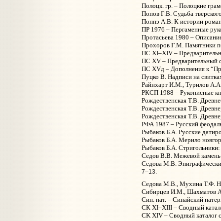
Полоцк. гр. – Полоцкие грамо
Попов Г.В. Судьба тверского
Поппэ А.В. К истории роман
ПР 1976 – Пергаменные руко
Протасьева 1980 – Описание
Прохоров Г.М. Памятники пе
ПС XI–XIV – Предварительны
ПС XV – Предварительный сп
ПС XVд – Дополнения к “Пре
Пуцко В. Надписи на свитках
Райнхарт И.М., Турилов А.А
РКСП 1988 – Рукописные кни
Рождественская Т.В. Древне
Рождественская Т.В. Древне
Рождественская Т.В. Древнер
РФА 1987 – Русский феодальн
Рыбаков Б.А. Русские датир
Рыбаков Б.А. Мерило новгоро
Рыбаков Б.А. Стригольники: 
Седов В.В. Межевой камень X
Седова М.В. Эпиграфические
7–13.
Седова М.В., Мухина Т.Ф. Н
Сибирцев И.М., Шахматов А.А.
Син. пат. – Синайский патер
СК XI–XIII – Cводный катало
CK XIV – Cводный каталог с