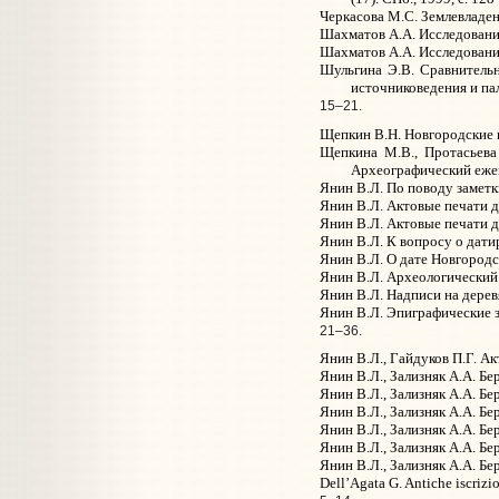
Черкасова М.С. Землевладен
Шахматов А.А. Исследование о
Шахматов А.А. Исследование о
Шульгина Э.В. Сравнительн
источниковедения и пал
15–21.
Щепкин В.Н. Новгородские над
Щепкина М.В., Протасьева 
Археографический ежего
Янин В.Л. По поводу заметки
Янин В.Л. Актовые печати дре
Янин В.Л. Актовые печати др
Янин В.Л. К вопросу о дати
Янин В.Л. О дате Новгородск
Янин В.Л. Археологический 
Янин В.Л. Надписи на деревя
Янин В.Л. Эпиграфические за
21–36.
Янин В.Л., Гайдуков П.Г. Ак
Янин В.Л., Зализняк А.А. Бе
Янин В.Л., Зализняк А.А. Бе
Янин В.Л., Зализняк А.А. Бе
Янин В.Л., Зализняк А.А. Бе
Янин В.Л., Зализняк А.А. Бе
Янин В.Л., Зализняк А.А. Бе
Dell’Agata G. Antiche iscrizi