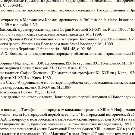
А. Берестяные грамоты из раскопок в Заднепровье г. Смоленска // Историчес
8. С. 336–341.
 по материалам археологических раскопок экспедиции Государственного Э
открытых в Московском Кремле древностях // Bulletin de la classe historico-ph
49–59 + вкл. табл. I–VI.
 Высоцкий. Древнерусские надписи Софии Киевской XI–XIV вв. Киев, 1966 // ВЯ.
ния по истории класса служилых землевладельцев. М., 1969.
ги в Древней Руси: Рукописная книга Северо-Восточной Руси XII – начала XV в
ески церкви Успения на Волотовом поле близ Новгорода. М., 1989.
нахiдка з Чернiгова // Археологiя. 1984. 48, с. 92–96.
А.Х. Востокова в повременном порядке с объяснительными примечаниями И. Ср
борник / Изд. подгот. В.Ф. Дубровина, Р.В. Бахтурина, В.С. Голышенко. М., 197
е надписи Софии Киевской XI–XIV вв. Киев, 1966.
е надписи Софии Киевской: (По материалам граффити XI–XVII вв.). Киев, 197
ффити XI–XVII вв. Киев, 1985.
е в Спасо-Андрониковом монастыре и проблема второго южнославянского влиян
древнерусских иконах XII–XV вв. М., 1997.
вгорода и Пскова. М.; Л., 1949.
вые данные по истории текста Новгородской первой летописи // Новгородский и
о пономаре Тимофее – новгородском книжнике середины XIII в. // Информаци
ения текста Новгородской первой летописи // Новгородский исторический сборн
 А.А. К вопросу о новгородском Лазаревском скриптории рубежа XI–XII
вв. (в 
 О надписях на Суздальском змеевике // Балто-славянские исследования, 1997: Сб
ество в политической жизни Восточной Европы (конец XIII – начало XV
в.) // 
 надписи в катедралата “Сан Мартино” в град Лукка // Славянские культуры и Б