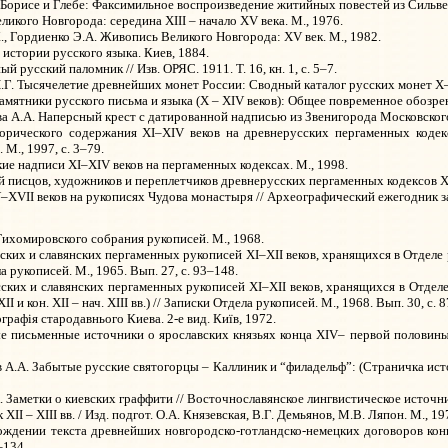
 Борисе и Глебе: Факсимильное воспроизведение житийных повестей из Сильвест
икого Новгорода: середина XIII – начало XV века. М., 1976.
., Гордиенко Э.А. Живопись Великого Новгорода: XV век. М., 1982.
 истории русского языка. Киев, 1884.
 русский паломник // Изв. ОРЯС. 1911. Т. 16, кн. 1, с. 5–7.
.Г. Тысячелетие древнейших монет России: Сводный каталог русских монет X–X
мятники русского письма и языка (X – XIV веков): Общее повременное обозрени
 А.А. Наперсный крест с датированной надписью из Звенигорода Московского //
торического содержания XI–XIV веков на древнерусских пергаменных коде
 М., 1997, с. 3–79.
ие надписи XI–XIV веков на пергаменных кодексах. М., 1998.
й писцов, художников и переплетчиков древнерусских пергаменных кодексов XI
XVII веков на рукописях Чудова монастыря // Археографический ежегодник за 
ихомировского собрания рукописей. М., 1968.
ских и славянских пергаменных рукописей XI–XII веков, хранящихся в Отделе 
ела рукописей. М., 1965. Вып. 27, с. 93–148.
сских и славянских пергаменных рукописей XI–XII веков, хранящихся в Отде
XII и кон. XII – нач. XIII вв.) // Записки Отдела рукописей. М., 1968. Вып. 30, с. 
графiя стародавнього Киева. 2-е вид. Ки
ї
в, 1972.
 письменные источники о ярославских князьях конца XIV– первой половины XV
в А.А. Забытые русские святогорцы – Каллиник и “филадельф”: (Страничка исто
. Заметки о киевских граффити // Восточнославянское лингвистическое источник
 XII – XIII вв. / Изд. подгот. О.А. Князевская, В.Г. Демьянов, М.В. Ляпон. М., 19
ждении текста древнейших новгородско-готландско-немецких договоров конца
–134.