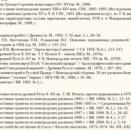
ие Троице-Сергиева монастыря в XV–XVI вв. М., 1996.
 языке новгородских грамот XIII и XIV века. СПб., 1885–1895. (Исследования по 
 двинских грамотах XV в. Ч. II. СПб., 1903. (Исследования по рус. яз. Т. II, вып
ая характеристика состава мартовских миней-четьих XVII в. и Макарьевско
еографии. М., 1998, с.
писи-graffiti // Древности. М., 1902. Т. 19, вып. 3, с. 28–34.
Т.Н., Костюхина Л.М., Голышенко В.С. Описание пергаменных рукописей Го
дник за 1964 год. М., 1965, с. 135–231.
 П.Н. Жолтовского “Ларец мастера Самуила” // СА. 1958. № 4, с. 213–215.
вней Руси X–XV вв.. Т. I: Печати X – начала XIII в. М., 1970а.
евней Руси X–XV вв.. Т. II: Новгородские печати XIII – XV вв. М., 1970б.
ровке экземпляров D и K “Смоленской правды” // Археографический ежегодник з
ой Синодальной кормчей // Древняя Русь и славяне. М., 1978, с. 287–292.
комментарий к Русской Правде // Новгородский сборник: 50 лет раскопок Новго
нных “счетных” бирках // НГБ VIII. М., 1986, с. 81–86.
метки // ВЯ. 1992. № 2, с.
товые печати древней Руси X–XV вв.. Т. III: Печати, зарегистрированные в 1970
рестяные грамоты из новгородских раскопок 1995 г. // ВЯ. 1996а. № 3, с.
13–16.
рестяные грамоты из новгородских раскопок 1990–1995 гг. // Средневековая Русь
рестяные грамоты из новгородских раскопок 1996 г. // ВЯ. 1997. № 2, с.
24–33.
рестяные грамоты из новгородских раскопок 1997 г. // ВЯ. 1998. № 3, с.
26–42.
рестяные грамоты из новгородских раскопок 1998 г. // ВЯ. 1999. № 4, с.
3–27.
рестяные грамоты из новгородских раскопок 1999 г. // ВЯ. 2000. № 2, с.
3–14.
oni cirilliche nel duomo di Lucca // Ricerche slavistiche. 1973–1974. Vol. XX–XXI,