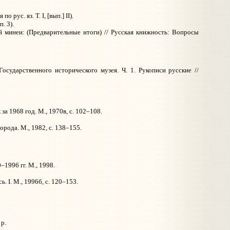
рус. яз. Т. I, [вып.] II).
. 3).
й минеи: (Предварительные итоги) // Русская книжность: Вопросы
сударственного исторического музея. Ч. 1. Рукописи русские //
а 1968 год. М., 1970в, с. 102–108.
рода. М., 1982, с. 138–155.
–1996 гг. М., 1998.
. I. М., 1996б, с. 120–153.
 p.