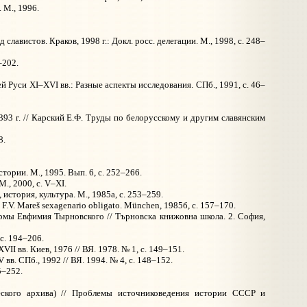
 М., 1996.
авистов. Краков, 1998 г.: Докл. росс. делегации. М., 1998, с. 248–
–202.
Руси XI–XVI вв.: Разные аспекты исследования. СПб., 1991, с. 46–
3 г. // Карский Е.Ф. Труды по белорусскому и другим славянским
8.
тории. М., 1995. Вып. 6, с. 252–266.
., 2000, с. V–XI.
стория, культура. М., 1985а, с. 253–259.
 F.V. Mareš sexagenario obligato. München, 1985б, с. 157–170.
рмы Евфимия Тырновского // Търновска книжовна школа. 2. София,
с. 194–206.
I вв. Киев, 1976 // ВЯ. 1978. № 1, с. 149–151.
в. СПб., 1992 // ВЯ. 1994. № 4, с. 148–152.
5–252.
еского архива) // Проблемы источниковедения истории СССР и