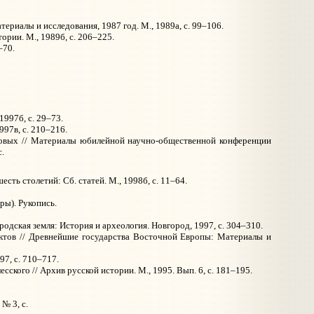
риалы и исследования, 1987 год. М., 1989а, с. 99–106.
рии. М., 1989б, с. 206–225.
–70.
1997б, с. 29–73.
997в, с. 210–216.
иновых // Материалы юбилейной научно-общественной конференции
с.
ть столетий: Сб. статей. М., 1998б, с. 11–64.
ры). Рукопись.
родская земля: История и археология. Новгород, 1997, с. 304–310.
актов // Древнейшие государства Восточной Европы: Материалы и
97, с. 710–717.
ского // Архив русской истории. М., 1995. Вып. 6, с. 181–195.
№ 3, с.