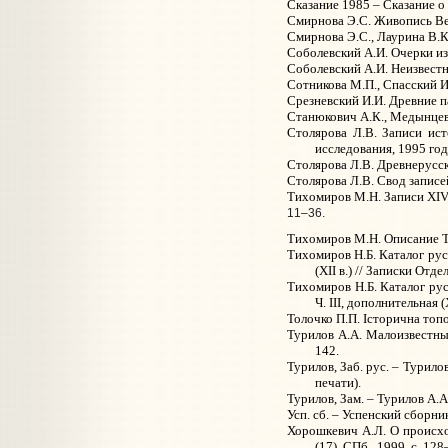
Сказание 1985 – Сказание о
Смирнова Э.С. Живопись Вел
Смирнова Э.С., Лаурина В.К
Соболевский А.И. Очерки из
Соболевский А.И. Неизвестный
Сотникова М.П., Спасский И
Срезневский И.И. Древние па
Станюкович А.К., Медынцева
Столярова Л.В. Записи ис
исследования, 1995 год.
Столярова Л.В. Древнерусск
Столярова Л.В. Свод записе
Тихомиров М.Н. Записи XIV–
11–36.
Тихомиров М.Н. Описание Т
Тихомиров Н.Б. Каталог рус
(XII в.) // Записки Отд
Тихомиров Н.Б. Каталог ру
Ч. III, дополнительная (
Толочко П.П. Iсторична топо
Турилов А.А. Малоизвестные
142.
Турилов, Заб. рус. – Турило
печати).
Турилов, Зам. – Турилов А.А
Усп. сб. – Успенский сборник
Хорошкевич А.Л. О происхо
(17). СПб., 1999, с. 128