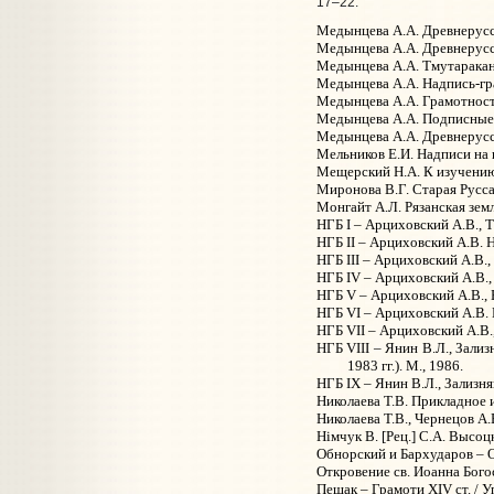
17–22.
Медынцева А.А. Древнерусск
Медынцева А.А. Древнерусск
Медынцева А.А. Тмутараканс
Медынцева А.А. Надпись-гра
Медынцева А.А. Грамотность 
Медынцева А.А. Подписные ш
Медынцева А.А. Древнерусска
Мельников Е.И. Надписи на па
Мещерский Н.А. К изучению 
Миронова В.Г. Старая Русса в
Монгайт А.Л. Рязанская земл
НГБ I – Арциховский А.В., Т
НГБ II – Арциховский А.В. Н
НГБ III – Арциховский А.В.,
НГБ IV – Арциховский А.В., 
НГБ V – Арциховский А.В., Б
НГБ VI – Арциховский А.В. Н
НГБ VII – Арциховский А.В.
НГБ VIII – Янин В.Л., Зали
1983 гг.). М., 1986.
НГБ IX – Янин В.Л., Зализня
Николаева Т.В. Прикладное 
Николаева Т.В., Чернецов А.
Нiмчук В. [Рец.] С.А. Высоц
Обнорский и Бархударов – Об
Откровение св. Иоанна Бого
Пещак – Грамоти XIV ст. / У