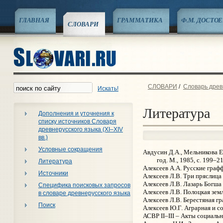
ГЛАВНАЯ
ГРАММАТИКА
Ф.М. ДОСТО
СЛОВАРИ
СЛОВАРИ
/
Словарь древн
Искать!
Литература
Дополнения и уточнения к
списку источников Словаря
древнерусского языка (XI–XIV
вв.)
Условные сокращения
Авдусин Д.А., Мельникова Е
год. М., 1985, с. 199–2
Литература
Алексеев А.А. Русские графф
Источники
Алексеев Л.В. Три пряслица с
Алексеев Л.В. Лазарь Богша 
Специфика поисковых запросов
Алексеев Л.В. Полоцкая земл
в словаре древнерусского языка
Алексеев Л.В. Берестяная гр
Поиск
Алексеев Ю.Г. Аграрная и с
АСВР II–III – Акты социальн