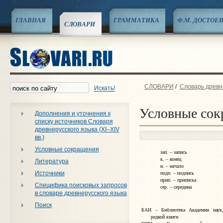
ГЛАВНАЯ
ГРАММАТИКА
Ф.М. ДОСТОЕ
СЛОВАРИ
СЛОВАРИ
/
Словарь древне
Искать!
Условные сок
Дополнения и уточнения к
списку источников Словаря
древнерусского языка (XI–XIV
вв.)
Условные сокращения
зап. – запись
к. – конец
Литература
н. – начало
Источники
подп. – подпись
прип. – приписка
Специфика поисковых запросов
сер. – середина
в словаре древнерусского языка
Поиск
БАН – Библиотека Академии наук
редкой книги