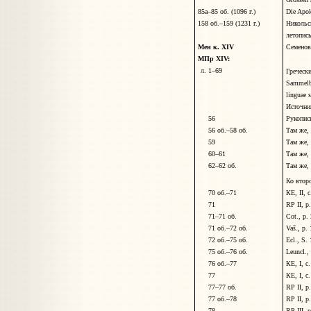
85а–85 об. (1096 г.)
Die Apok
158 об.–159 (1231 г.)
Никольс
летопись
Мен к. XIV
Семено
МПр XIV:
л. 1–69
Греческ
Sammelba
linguae s
Источни
56
Рукопись
56 об.–58 об.
Там же
59
Там же
60–61
Там же
62–62 об.
Там же
Ко втор
70
об.–
71
КЕ, II, 
71
RP II,
р
71
–
71
об.
Cot., р.
71
об.–
72
об.
Vaš., p.
72
об.–
75
об.
Ecl., S.
75
об.–
76
об.
Leuncl.,
76
об.–
77
КЕ, I, с
77
КЕ, I, с
77
–
77
об.
RP II, p
77 об.
–
78
RP II, p
78
RP III, 