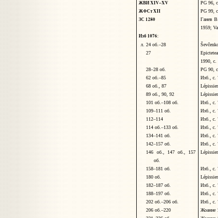
ЖВИ XIV–XV
PG 96, 
ЖФСт XII
PG 99, 
ЗС 1280
Ганев
В
1959;
Va
Изб 1076
:
л. 24 об.–28
Š
evčenk
27
Epictete
1990, с.
28–28 об.
PG 90, c
62 об.–85
Изб., с.
68 об.
, 87
L
é
pissie
89 об., 90, 92
L
é
pissie
101 об.–108 об.
Изб., с.
109–111 об.
Изб., с.
112–114
Изб., с.
114 об.–133 об.
Изб., с.
134–141 об.
Изб., с.
142–157 об.
Изб., с.
146 об., 147 об., 157
L
é
pissie
об.
158–181 об.
Изб., с.
180 об.
L
é
pissie
182–187 об.
Изб., с.
188–197 об.
Изб., с.
202 об.–206 об.
Изб., с.
206 об.–220
Жоанне 