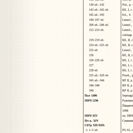
130
об.–
142
Pitr., p
142
об.–
165
об.
КЕ, I, с
16
5
об.–19
5
Ecl., S.
19
6
–
197
об.
Leuncl.,
200 об.
–206 об.
Leuncl.,
21
2
–213 об.
Leuncl.,
writings
219–219 об.
КЕ, II, 
224 об.–225 об.
КЕ, II, 
225 об.
Leuncl.,
226
КЕ, II, с
226–226 об.
КЕ, I, с
227
КЕ, I, с
228 об.
КЕ, I, с
232 об.–329 об.
Proch., 
345 об.–346
RP II, p
346–348
RP II, p
348
RP II, p
Пал 1406
Septuagi
ПНЧ 1296
Рукопис
Пандект
1998
ПНЧ XIV
см. ПНЧ
Пч к. XIV
Семенов
СбТр XII/XIII:
л. 1–2 об.
PG 61, 