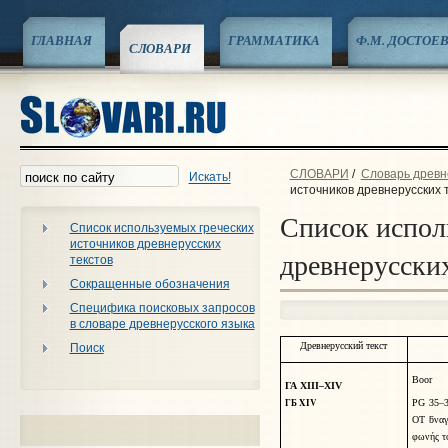
ГЛАВНАЯ
ГРАММАТИКА
Ф.М. ДОСТОЕ
СЛОВАРИ
СЛОВАРИ
/
Словарь древне
Искать!
источников древнерусских 
Список испол
Список используемых греческих
источников древнерусских
древнерусских
текстов
Сокращенные обозначения
Специфика поисковых запросов
в словаре древнерусского языка
Древнерусский текст
Поиск
Boor
ГА XIII–XIV
ГБ XIV
PG 35–3
Ο
Ƭ
ƃ
να
φων
ή
ς τ