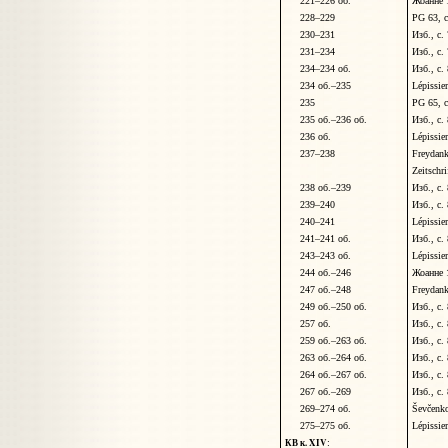
221–226 об.
Жоанне 
228–229
PG 63, 
230–231
Изб., с.
231–234
Изб., с.
234–234 об.
Изб., с.
234 об.–235
L
é
pissie
235
PG 65, c
235 об.–236 об.
Изб., с.
236 об.
L
é
pissie
237–238
Freydank
Zeitschri
238 об.–239
Изб., с.
239–240
Изб., с.
240–241
L
é
pissie
241–241 об.
Изб., с.
243–243 об.
L
é
pissie
244 об.–246
Жоанне 
247 об.–248
Freydank
249 об.–250 об.
Изб., с.
257 об.
Изб., с.
259 об.–263 об.
Изб., с.
263 об.–264 об.
Изб., с.
264 об.–267 об.
Изб., с.
267 об.–269
Изб., с.
269–274 об.
Š
evčenk
275–275 об.
L
é
pissie
КВ к. XIV
: