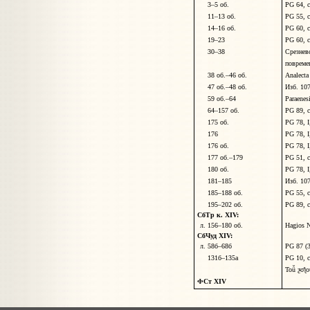
3–5 об.
PG 64, 
11–13 об.
PG 55, 
14–16 об.
PG 60, 
19–23
PG 60, 
30–38
Срезне
повреме
38 об.–46 об.
Analecta
47
об.–4
8
об.
Изб. 10
59 об.–64
Paraenes
64–157 об.
PG 89, 
175 об.
PG 78, I
176
PG 78, I
176 об.
PG 78, I
177 об.–179
PG 51, 
180 об.
PG 78, I
181–185
Изб. 10
185–188 об.
PG 55, 
195–202 об.
PG 89, 
СбТр к. XIV:
л. 156–180 об.
Hagios N
СбЧуд XIV:
л. 58б–68б
PG 87 (3
131б–135а
PG 10, 
Το
ǚ
ƺ
σ
ƪ
ο
ФСт XIV