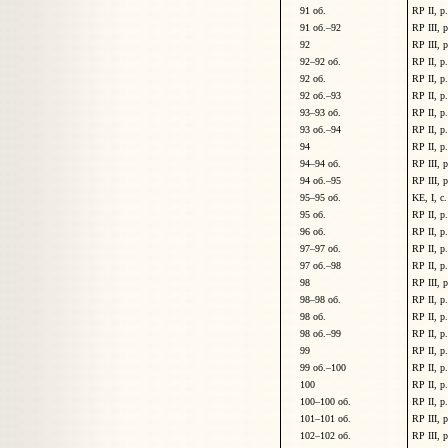
91
об.
RP II, p
91 об.
–
92
RP III, 
92
RP III, 
92
–
92
об.
RP II, p
92
об.
RP II, p
92 об.
–
93
RP II, p
93
–
93
об.
RP II, p
93 об.
–
94
RP II, p
94
RP II, p
94
–
94
об.
RP III, 
94 об.
–
95
RP III, 
95
–
95
об.
KE, I, c
95
об.
RP II, p
96
об.
RP II, p
97
–
97
об.
RP II, p
97 об.
–
98
RP II, p
98
RP III, 
98
–
98
об.
RP II, p
98
об.
RP II, p
98 об.
–
99
RP II, p
99
RP II, p
99 об.
–
100
RP II, p
100
RP II, p
100
–
100
об.
RP II, p
101
–
101
об.
RP III, 
102
–
102
об.
RP III, 