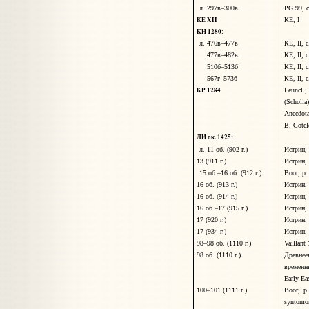
л. 297в–300в
PG 99, 
КЕ XII
КЕ, I
КН 1280
:
л. 476в–477в
КЕ, II, 
477в–482в
КЕ, II, 
510б–513б
КЕ, II, 
567г–573б
КЕ, II, 
КР 1284
Leuncl.;
(Scholia
Anecdot
B. Cotel
ЛИ ок.
1425
:
л. 11 об. (902 г.)
Истрин, 
13 (911 г.)
Истрин, 
15 об.–16 об. (912 г.)
Boor, p
16 об. (913 г.)
Истрин, 
16 об. (914 г.)
Истрин, 
16 об.–17 (915 г.)
Истрин, 
17 (920 г.)
Истрин, 
17 (934 г.)
Истрин, 
98–98 об. (1110 г.)
Vaillant
98 об. (1110 г.)
Древне
временн
Early Ea
100–101 (1111 г.)
Boor, p
syntomo