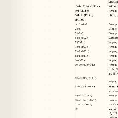
Slawisti
101–101 об. (1111 г.)
Vaillant
104 (1114 г.)
Истрин, 
104 об. (1114 г.)
PG 97, 
ЛЛ 1377:
л. 1 об.–2
Boor, p
2 об.
Boor, p.
5 об.–6
Boor, p.
6 об. (852 г.)
Шахмато
7 (858 г.)
Истрин, I
7 об. (866 г.)
Истрин, 
7 об. (868 г.)
Истрин, 
8 об. (887 г.)
Истрин, 
10 (929 г.)
Истрин, 
10–10
об. (941 г.)
Истрин, 
СПб., 1
57, 69–
10 об. (942, 943 г.)
Истрин, 
38 об.–39 (988 г.)
Müller 
Wiesbad
49 об. (1019 г.)
Boor, p.
55 об.–56 (1065 г.)
Boor, p.
77 об. (1096 г.)
Die Apok
79
Vaillant
12; Mül
Grossen 