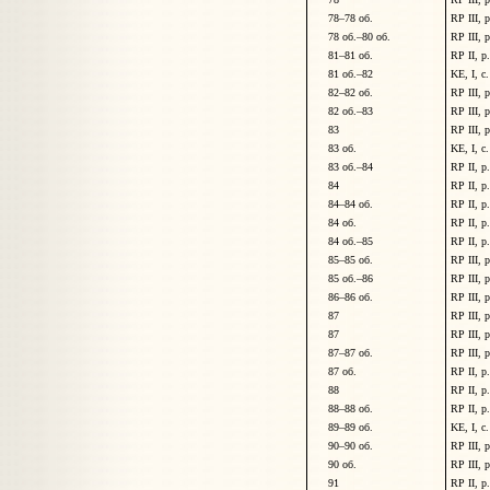
78
–
78
об.
RP III, 
78
об.–
80
об.
RP III, 
81
–
81
об.
RP II, p
81 об.
–
82
KE, I, c
82
–
82
об.
RP III, 
82 об.
–
83
RP III, 
83
RP III, 
83
об.
KE, I, c
83 об.
–
84
RP II, p
84
RP II, p
84
–
84
об.
RP II, p
84
об.
RP II, p
84 об.
–
85
RP II, p
85
–
85
об.
RP III, 
85 об.
–
86
RP III, 
86
–
86
об.
RP III, 
87
RP III, 
87
RP III, 
87
–
87
об.
RP III, 
87
об.
RP II, p
88
RP II, p
88
–
88
об.
RP II, p
89
–
89
об.
KE, I, c
90
–
90
об.
RP III, 
90
об.
RP III, 
91
RP II, p