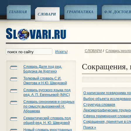
ГЛАВНАЯ
ГРАММАТИКА
Ф.М. ДОСТОЕ
СЛОВАРИ
СЛОВАРИ
/
Словарь неоло
Искать!
Сокращения, 
Словарь Даля под ред.
Бодуэна де Куртенэ
Толковый словарь С.И.
Ожегова и Н.Ю. Шведовой
Словарь русского языка под
О написании псевдонима по
ред. А. П. Евгеньевой (МАС)
Выбор объекта исследован
Словарь синонимов и сходных
Структура словаря
по смыслу выражений Н.
Лексикографические трудно
Абрамова
Сфера применения словар
Семантический словарь под
Сокращения, принятые в сл
общей ред. Н. Ю. Шведовой
Поиск »
Новый словарь иностранных