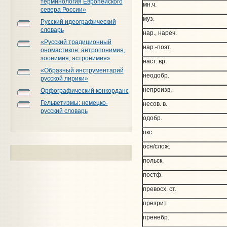
терминология Европейского
мн.ч.
севера России»
муз.
Русский идеографический
словарь
нар., нареч.
«Русский традиционный
нар.-поэт.
ономастикон: антропонимия,
зоонимия, астронимия»
наст. вр.
«Образный инструментарий
неодобр.
русской лирики»
непроизв.
Орфографический конкорданс
Гельветизмы: немецко-
несов. в.
русский словарь
одобр.
окс.
осн/слож.
польск.
постф.
превосх. ст.
презрит.
пренебр.