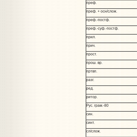
преф.
преф. + осн/слож.
преф.-постф.
преф.-суф.-постф.
прил.
прич.
прост.
прош. вр.
пртвп.
разг.
ред.
ритор.
Рус. грам.-80
син.
синт.
сл/слож.