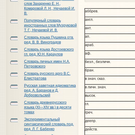
слов Захаренко Е. Н.,
Комаровой Л. Н., Нечаевой И.
аббрев.
В.
англ.
Популярный словарь
иностранных слов Музруковой
ант.
Т. Г., Нечаевой И. В.
ап.
Словарь языка Пушкина отв.
ред. В. В. Виноградов
араб.
Словарь языка Достоевского
аф.
гл. ред. Ю.Н. Караулов
Словарь личных имен Н.А.
безл., безличн.
Петровского
бран.
Словарь русского арго В.С.
Елистратова
в знач. сказ.
Русская заветная идиоматика
в личн. знач.
ред. А. Баранов и Д.
Добровольский
высок.
Словарь древнерусского
гл.
языка (XI—XIV вв.) в десяти
томах
греч.
Экспериментальный
деепр.
синтаксический словарь под.
ред. Л. Г. Бабенко
действ.