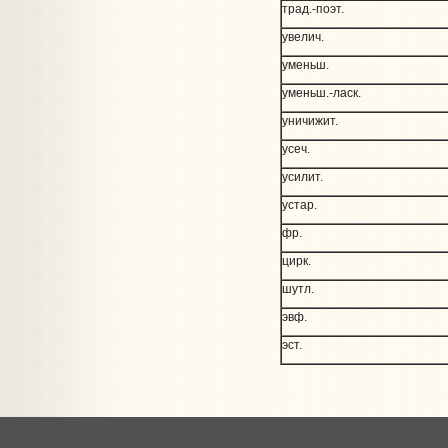
трад.-поэт.
увелич.
уменьш.
уменьш.-ласк.
уничижит.
усеч.
усилит.
устар.
фр.
цирк.
шутл.
эвф.
эст.