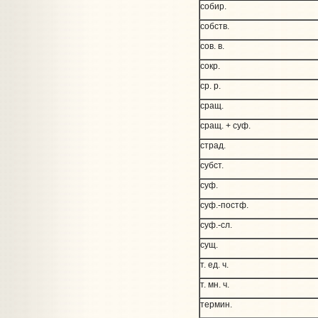
собир.
собств.
сов. в.
сокр.
ср. р.
сращ.
сращ. + суф.
страд.
субст.
суф.
суф.-постф.
суф.-сл.
сущ.
т. ед. ч.
т. мн. ч.
термин.