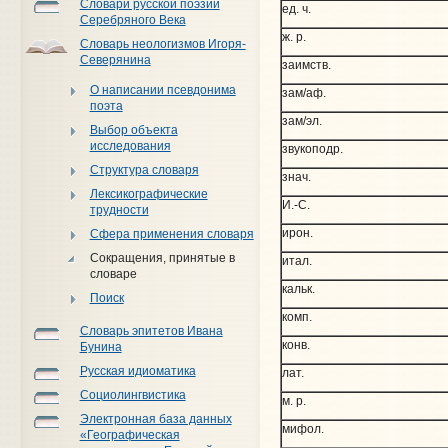
Словари русской поэзии
ед. ч.
Серебряного Века
ж. р.
Словарь неологизмов Игоря-
Северянина
заимств.
О написании псевдонима
зам/аф.
поэта
зам/эл.
Выбор объекта
исследования
звукоподр.
Структура словаря
знач.
Лексикографические
И.-С.
трудности
ирон.
Сфера применения словаря
Сокращения, принятые в
итал.
словаре
кальк.
Поиск
комп.
Словарь эпитетов Ивана
конв.
Бунина
Русская идиоматика
лат.
Социолингвистика
м. р.
Электронная база данных
мифол.
«Географическая