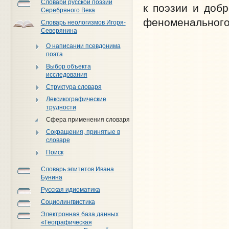
Словари русской поэзии
к поэзии и доб
Серебряного Века
феноменального 
Словарь неологизмов Игоря-
Северянина
О написании псевдонима
поэта
Выбор объекта
исследования
Структура словаря
Лексикографические
трудности
Сфера применения словаря
Сокращения, принятые в
словаре
Поиск
Словарь эпитетов Ивана
Бунина
Русская идиоматика
Социолингвистика
Электронная база данных
«Географическая