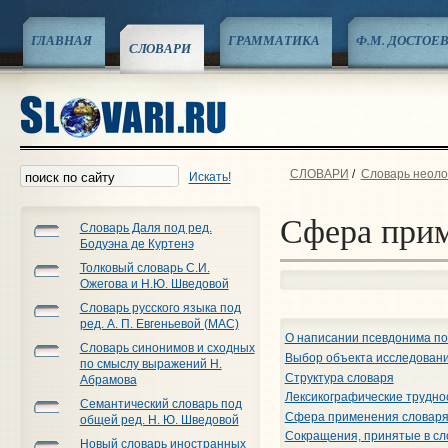
ГЛАВНАЯ
ГРАММАТИКА
Ф.М. ДОСТОЕ
СЛОВАРИ
СЛОВАРИ
/
Словарь неоло
Искать!
Сфера прим
Словарь Даля под ред.
Бодуэна де Куртенэ
Толковый словарь С.И.
Ожегова и Н.Ю. Шведовой
Словарь русского языка под
ред. А. П. Евгеньевой (МАС)
О написании псевдонима по
Словарь синонимов и сходных
Выбор объекта исследован
по смыслу выражений Н.
Структура словаря
Абрамова
Лексикографические трудно
Семантический словарь под
Сфера применения словар
общей ред. Н. Ю. Шведовой
Сокращения, принятые в сл
Новый словарь иностранных