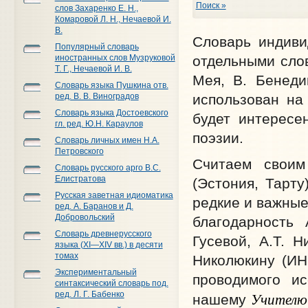
Поиск »
слов Захаренко Е. Н.,
Комаровой Л. Н., Нечаевой И.
В.
Словарь индиви
Популярный словарь
иностранных слов Музруковой
отдельными слов
Т. Г., Нечаевой И. В.
Мея, В. Бенедик
Словарь языка Пушкина отв.
ред. В. В. Виноградов
использован на
Словарь языка Достоевского
будет интересе
гл. ред. Ю.Н. Караулов
поэзии.
Словарь личных имен Н.А.
Петровского
Считаем своим
Словарь русского арго В.С.
Елистратова
(Эстония, Тарту
Русская заветная идиоматика
редкие и важные
ред. А. Баранов и Д.
Добровольский
благодарность 
Словарь древнерусского
Гусевой, А.Т. Н
языка (XI—XIV вв.) в десяти
томах
Николюкину (ИН
Экспериментальный
проводимого и
синтаксический словарь под.
Учителю
ред. Л. Г. Бабенко
нашему