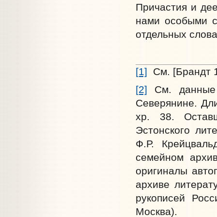
Причастия и дее
нами особыми с
отдельных слова
[1]
См. [Брандт 19
[2]
См. данные 
Северянине. Дли
хр. 38. Остав
Эстонского лит
Ф.Р. Крейцваль
семейном архив
оригиналы автог
архиве литерат
рукописей Росс
Москва).