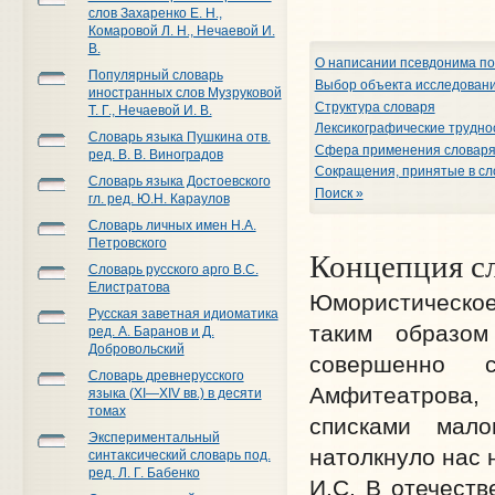
слов Захаренко Е. Н.,
Комаровой Л. Н., Нечаевой И.
В.
О написании псевдонима по
Популярный словарь
Выбор объекта исследован
иностранных слов Музруковой
Структура словаря
Т. Г., Нечаевой И. В.
Лексикографические трудно
Словарь языка Пушкина отв.
Сфера применения словар
ред. В. В. Виноградов
Сокращения, принятые в сл
Словарь языка Достоевского
Поиск »
гл. ред. Ю.Н. Караулов
Словарь личных имен Н.А.
Петровского
Концепция сл
Словарь русского арго В.С.
Елистратова
Юмористическое
Русская заветная идиоматика
таким образом
ред. А. Баранов и Д.
Добровольский
совершенно 
Словарь древнерусского
Амфитеатрова,
языка (XI—XIV вв.) в десяти
томах
списками мало
Экспериментальный
натолкнуло нас 
синтаксический словарь под.
ред. Л. Г. Бабенко
И.­С. В отечест