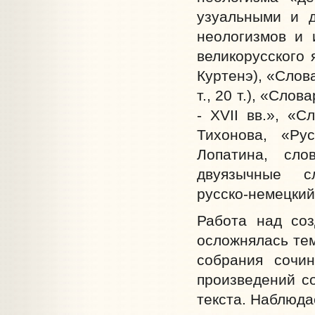
узуальными и 
неологизмов и 
великорусского 
Куртенэ), «Слов
т., 20 т.), «Сло
- XVII вв.», «С
Тихонова, «Ру
Лопатина, сло
двуязычные сл
русско-немецкий
Работа над соз
осложнялась тем
собрания сочи
произведений с
текста. Наблюд