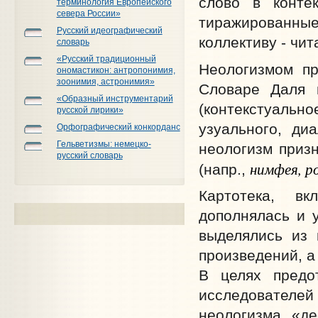
слово в контек
терминология Европейского
севера России»
тиражированные
Русский идеографический
коллективу - чит
словарь
«Русский традиционный
Неологизмом пр
ономастикон: антропонимия,
зоонимия, астронимия»
Словаре Даля и
«Образный инструментарий
(контекстуально
русской лирики»
узуального, ди
Орфографический конкорданс
Гельветизмы: немецко-
неологизм приз
русский словарь
нимфея, р
(напр.,
Картотека, в
дополнялась и у
выделялись из 
произведений, а
В целях предо
исследователей
неологизма «де