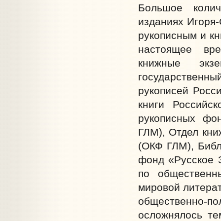
Большое колич
изданиях Игоря
рукописным и к
настоящее вр
книжные экз
государственны
рукописей Росси
книги Российск
рукописных фон
ГЛМ), Отдел кни
(ОКФ ГЛМ), Биб
фонд «Русское 
по общественн
мировой литерат
общественно-по
осложнялось тем