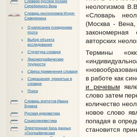
Словари русской поэзии
неологизмов В.В
Серебряного Века
Словарь неологизмов Игоря-
«Словарь неол
Северянина
(Москва - Вена,
О написании псевдонима
закономерная 
поэта
авторских неоло
Выбор объекта
исследования
Термины «окка
Структура словаря
Лексикографические
«индивидуально
трудности
«новообразовани
Сфера применения словаря
в работе как си
Сокращения, принятые в
словаре
и речевым
явле
Поиск
слово затем пер
Словарь эпитетов Ивана
количество неол
Бунина
новое слово явл
Русская идиоматика
попадая в опред
Социолингвистика
Электронная база данных
становится прин
«Географическая