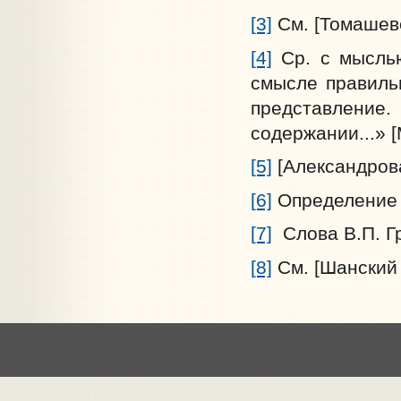
[3]
См. [Томашевс
[4]
Ср. с мыслью
смысле правильн
представлени
содержании...» [
[5]
[Aлександрова 
[6]
Определение 
[7]
Слова В.П. Гри
[8]
См. [Шанский 