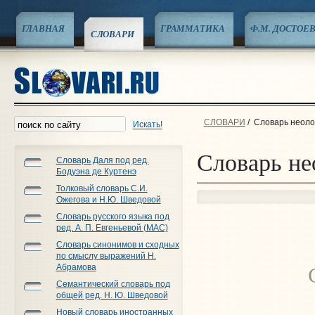
ГЛАВНАЯ
ГРАММАТИКА
Ф.М. ДОСТОЕ
СЛОВАРИ
СЛОВАРИ
/
Словарь неоло
Искать!
Словарь не
Словарь Даля под ред.
Бодуэна де Куртенэ
Толковый словарь С.И.
Ожегова и Н.Ю. Шведовой
Словарь русского языка под
ред. А. П. Евгеньевой (МАС)
Словарь синонимов и сходных
по смыслу выражений Н.
Абрамова
Семантический словарь под
общей ред. Н. Ю. Шведовой
Новый словарь иностранных