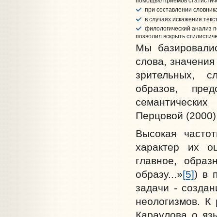
помощью приёмов статистиче
при составлении словник
в случаях искажения текс
филологический анализ по 
позволил вскрыть стилистиче
Мы базировалис
слова, значения
зрительных, с
образов, пред
семантических
Перцовой (2000)
Высокая частот
характер их оц
главное, образ
образу...»
[5]
) в 
задачи - создан
неологизмов. К
Караулова о язы