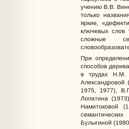
учению В.В. Вин
только названи
яркие, «дефект
ключевых слов 
сложные се
словообразоват
При определени
способов дерива
в трудах Н.М.
Александровой (
1975, 1977), В.
Лопатина (1973)
Намитоковой (1
семантических
Булыгиной (1980