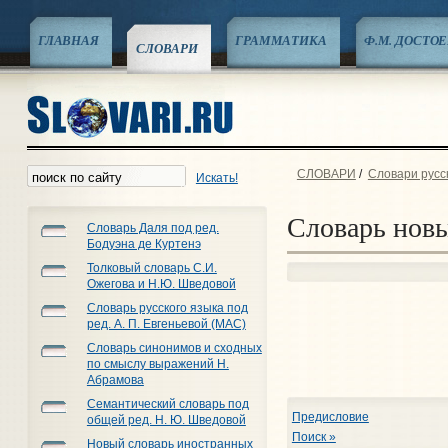
ГЛАВНАЯ
ГРАММАТИКА
Ф.М. ДОСТО
СЛОВАРИ
СЛОВАРИ
/
Словари русс
Искать!
Словарь новы
Словарь Даля под ред.
Бодуэна де Куртенэ
Толковый словарь С.И.
Ожегова и Н.Ю. Шведовой
Словарь русского языка под
ред. А. П. Евгеньевой (МАС)
Словарь синонимов и сходных
по смыслу выражений Н.
Абрамова
Семантический словарь под
Предисловие
общей ред. Н. Ю. Шведовой
Поиск »
Новый словарь иностранных