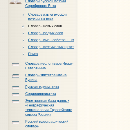
Словари русской поэзии
Серебряного Века
Словарь языка русской
поэзии XX века
Словарь новых слов
Словарь редких слов
Словарь имен собственных
Словарь поэтических цитат
Поиск
Словарь неологизмов Игоря-
Северянина
Словарь эпитетов Ивана
Бунина
Русская идиоматика
Социолингвистика
Электронная база данных
«Географическая
терминология Европейского
севера России»
Русский идеографический
словарь