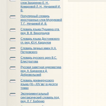
слов Захаренко Е. Н.,
Комаровой Л. Н., Нечаевой И.
В.
Популярный словарь
иностранных слов Музруковой
Т. Г., Нечаевой И. В.
Словарь языка Пушкина отв.
ред. В. В. Виноградов
Словарь языка Достоевского
гл. ред. Ю.Н. Караулов
Словарь личных имен Н.А.
Петровского
Словарь русского арго В.С.
Елистратова
Русская заветная идиоматика
ред. А. Баранов и Д.
Добровольский
Словарь древнерусского
языка (XI—XIV вв.) в десяти
томах
Экспериментальный
синтаксический словарь под.
ред. Л. Г. Бабенко