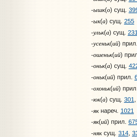
ышк
о
-
(
) сущ.
39
ык
а
-
(
) сущ.
255
ульк
а
-
(
) сущ.
23
усеньк
ий
-
(
) прил
ошеньк
ий
-
(
) при
оньк
а
-
(
) сущ.
42
оньк
ий
-
(
) прил.
охоньк
ий
-
(
) прил
юк
а
-
(
) сущ.
301
як
-
нареч.
1021
як
ий
-
(
) прил.
67
няк
-
сущ.
314
,
3