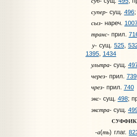
суб
- сущ.
495
; 
супер
- сущ.
496
сыз
- нареч.
100
транс
- прил.
71
у
- сущ.
525
,
53
1395
,
1434
ультра
- сущ.
49
через
- прил.
739
чрез
- прил.
740
экс
- сущ.
498
; п
экстра
- сущ.
49
СУФФИК
а
ть
-
(
) глаг.
82