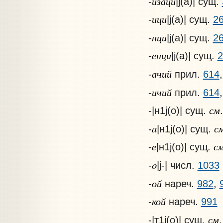
изаци
-
|j(а)| сущ.
ици
-
|j(а)| сущ.
2
нци
-
|j(а)| сущ.
2
енци
-
|j(а)| сущ.
2
ачий
-
прил.
614
ичий
-
прил.
614
см
-|н1j(o)| сущ.
.
a
с
-
|н1j(o)| сущ.
е
с
-
|н1j(o)| сущ.
o
-
|j-| числ.
1033
ой
-
нареч.
982
,
кой
-
нареч.
991
см
-|т1j(o)| сущ.
.