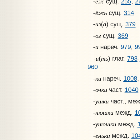
ёж
-
сущ.
255
,
2
ёжь
-
сущ.
314
из
а
-
(
) сущ.
379
оз
-
сущ.
369
и
-
нареч.
979
,
9
и
ть
-
(
) глаг.
793
-
960
ки
-
нареч.
1008
очки
-
част.
1040
ушки
-
част., ме
нюшки
-
межд.
1
унюшки
-
межд.
еньки
-
межд.
10