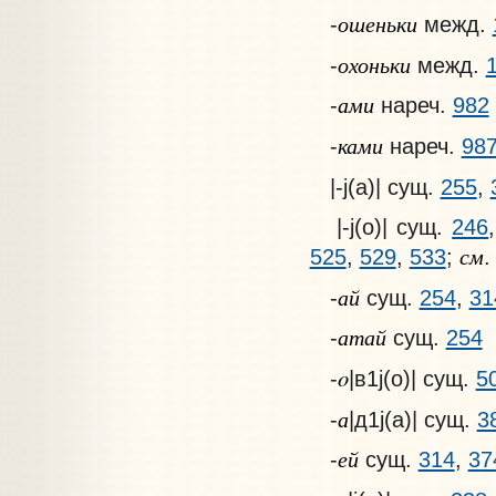
ошеньки
-
межд.
охоньки
-
межд.
ами
-
нареч.
982
ками
-
нареч.
98
|-j(a)| сущ.
255
,
|-j(o)| сущ.
246
см
525
,
529
,
533
;
.
ай
-
сущ.
254
,
31
атай
-
сущ.
254
o
-
|в1j(o)| сущ.
5
а
-
|д1j(a)| сущ.
3
ей
-
сущ.
314
,
37