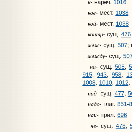
к
- нареч.
1016
кое
- мест.
1038
кой
- мест.
1038
контр
- сущ.
476
меж
- сущ.
507
;
между
- сущ.
50
на
- сущ.
508
,
915
,
943
,
958
,
1
1008
,
1010
,
1012
,
над
- сущ.
477
,
5
надо
- глаг.
851
-
наи
- прил.
696
не
- сущ.
478
,