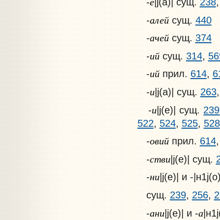
е
-
|j(а)| сущ.
238
алей
-
сущ.
440
ачей
-
сущ.
374
ий
-
сущ.
314
,
56
ий
-
прил.
614
,
6
и
-
|j(a)| сущ.
263
и
-
|j(e)| сущ.
239
522
,
524
,
525
,
528
овий
-
прил.
614
стви
-
|j(е)| сущ.
ни
-
|j(е)| и -|н1j(o)
сущ.
239
,
256
,
2
ани
а
-
|j(е)| и -
|н1j