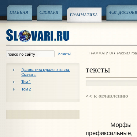
ГЛАВНАЯ
СЛОВАРИ
Ф.М. ДОСТОЕ
ГРАММАТИКА
ГРАММАТИКА
/
Русская гр
Искать!
тексты
Грамматика русского языка.
Скачать.
Том 1
Том 2
<< к оглавлению
Морфы приво
префиксальны