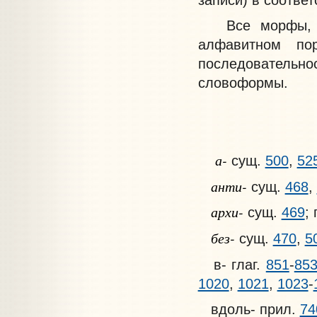
Все морфы, за
алфавитном по
последовательно
словоформы.
а-
сущ.
500
,
52
анти-
сущ.
468
,
архи-
сущ.
469
;
без-
сущ.
470
,
5
в- глаг.
851
-
85
1020
,
1021
,
1023
-
вдоль- прил.
74