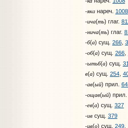
ка
-
нареч.
1008
як
-
нареч.
1008
а
ича
ть
-
(
) глаг.
81
нича
ть
-
(
) глаг.
8
б
а
-
(
) сущ.
266
,
об
а
-
(
) сущ.
266
,
ытьб
а
-
(
) сущ.
3
в
а
(
) сущ.
254
,
4
ав
ый
-
(
) прил.
64
ощав
ый
-
(
) прил
ев
а
-
(
) сущ.
327
ив
-
сущ.
379
ив
о
-
(
) сущ.
249
,