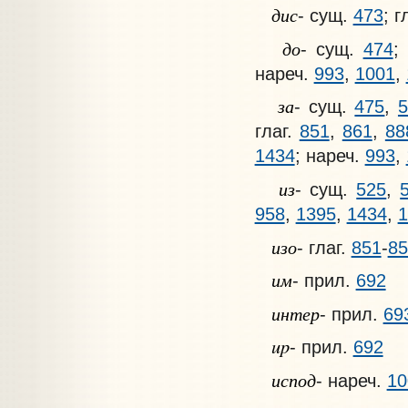
дис
- сущ.
473
; г
до
- сущ.
474
;
нареч.
993
,
1001
,
за
- сущ.
475
,
5
глаг.
851
,
861
,
88
1434
; нареч.
993
,
из
- сущ.
525
,
958
,
1395
,
1434
,
1
изо
- глаг.
851
-
85
им
- прил.
692
интер
- прил.
69
up
- прил.
692
испод
- нареч.
10