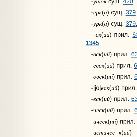
ушок
-
сущ.
420
ерк
а
-
(
) сущ.
379
урк
а
-
(
) сущ.
379
ск
ий
-
(
) прил.
6
1345
вск
ий
-
(
) прил.
6
евск
ий
-
(
) прил.
овск
ий
-
(
) прил.
вск
ий
-|jo|
(
) прил
еск
ий
-
(
) прил.
6
ческ
ий
-
(
) прил.
ическ
ий
-
(
) прил
истичес- к
ий
-
(
)