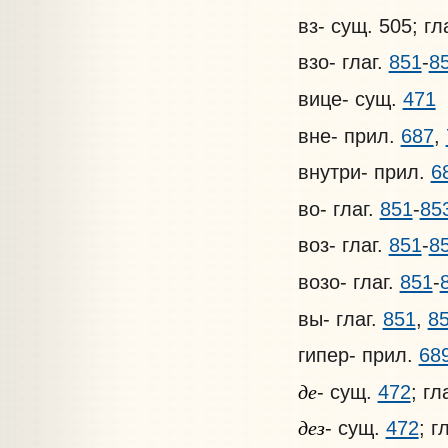
вз- сущ. 505; гл
взо- глаг.
851
-
8
вице- сущ.
471
вне- прил.
687
,
внутри- прил.
6
во- глаг.
851
-
85
воз- глаг.
851
-
8
возо- глаг.
851
-
вы- глаг.
851
,
8
гипер- прил.
68
де
- сущ.
472
; гл
дез
- сущ.
472
; г