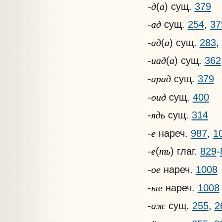
д
а
-
(
) сущ.
379
ад
-
сущ.
254
,
37
ад
а
-
(
) сущ.
283
,
иад
а
-
(
) сущ.
362
арад
-
сущ.
379
оид
-
сущ.
400
ядь
-
сущ.
314
е
-
нареч.
987
,
1
е
ть
-
(
) глаг.
829
-
ое
-
нареч.
1008
ые
-
нареч.
1008
аж
-
сущ.
255
,
2