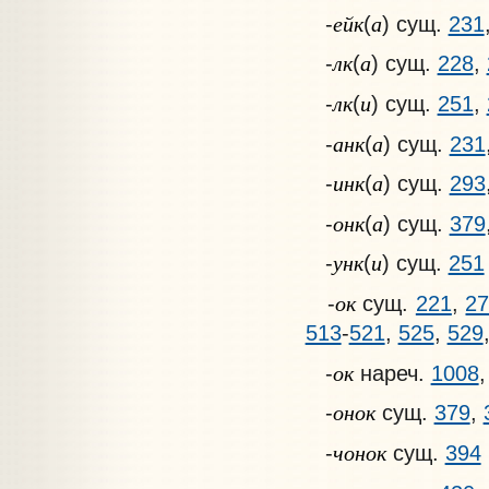
ейк
а
-
(
) сущ.
231
лк
а
-
(
) сущ.
228
,
лк
и
-
(
) сущ.
251
,
анк
а
-
(
) сущ.
231
инк
а
-
(
) сущ.
293
онк
а
-
(
) сущ.
379
унк
и
-
(
) сущ.
251
ок
-
сущ.
221
,
2
513
-
521
,
525
,
529
ок
-
нареч.
1008
онок
-
сущ.
379
,
чонок
-
сущ.
394