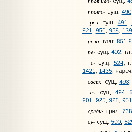
противо
- сущ.
4
прото
- сущ.
490
раз
- сущ.
491
,
921
,
950
,
958
,
139
разо
- глаг.
851
-
8
ре
- сущ.
492
; гл
с
- сущ.
524
; г
1421
,
1435
; нареч
сверх
- сущ.
493
;
со
- сущ.
494
,
901
,
925
,
928
,
951
среди
- прил.
738
су
- сущ.
500
,
52