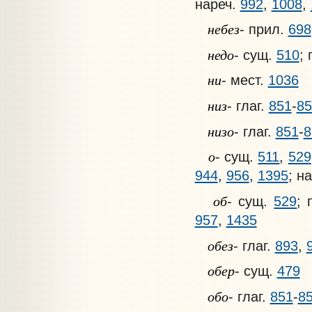
нареч.
992
,
1008
,
небез
- прил.
698
недо
- сущ.
510
; 
ни
- мест.
1036
низ
- глаг.
851
-
85
низо
- глаг.
851
-
8
о
- сущ.
511
,
529
944
,
956
,
1395
; н
об
- сущ.
529
; 
957
,
1435
обез
- глаг.
893
,
обер
- сущ.
479
обо
- глаг.
851
-
8