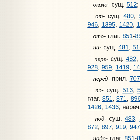
около
- сущ.
512
;
от
- сущ.
480
,
946
,
1395
,
1420
,
1
ото
- глаг.
851
-
8
па
- сущ.
481
,
51
пере
- сущ.
482
928
,
959
,
1419
,
14
перед
- прил.
707
по
- сущ.
516
,
глаг.
851
,
871
,
89
1426
,
1436
; нареч
под
- сущ.
483
,
872
,
897
,
919
,
947
подо
- глаг.
851
-