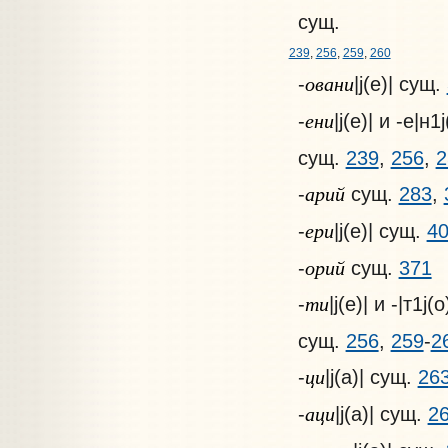
сущ.
239
,
256
,
259
,
260
овани
-
|j(е)| сущ.
ени
-
|j(е)| и -e|н1j
сущ.
239
,
256
,
2
арий
-
сущ.
283
,
ери
-
|j(е)| сущ.
4
орий
-
сущ.
371
ти
-
|j(е)| и -|т1j(o
сущ.
256
,
259
-
2
ци
-
|j(а)| сущ.
26
аци
-
|j(а)| сущ.
2