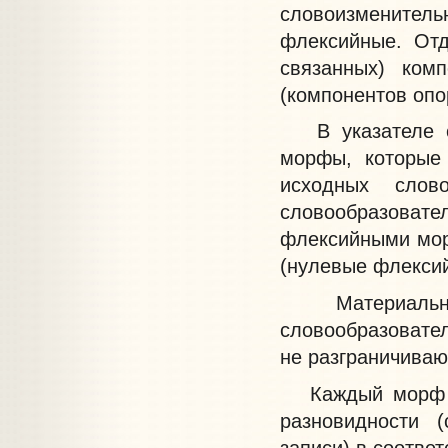
словоизмените
флексийные. Отд
связанных) ком
(компонентов оп
В указателе сл
морфы, которые
исходных слов
словообразоват
флексийными мор
(нулевые флекси
Материально 
словообразовател
не разграничиваю
Каждый морф пр
разновидности 
записи) в соотве