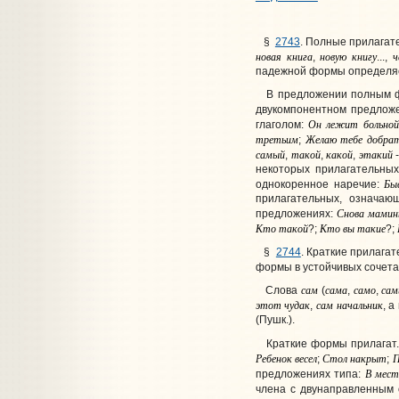
§
2743
. Полные прилага
новая
книга
новую
книгу
ч
,
...,
падежной формы определяе
В предложении полным фор
двукомпонентном предлож
Он
лежит
больной
глаголом:
третьим
Желаю
тебе
добра
;
самый
такой
какой
этакий
,
,
,
-
некоторых прилагательных
Бы
однокоренное наречие:
прилагательных, означаю
Снова
мамин
предложениях:
Кто
такой
Кто
вы
такие
?;
?;
§
2744
. Краткие прилага
формы в устойчивых сочет
сам
сама
само
сам
Слова
(
,
,
этот
чудак
сам
начальник
,
, а
(Пушк.).
Краткие формы прилагат. 
Ребенок
весел
Стол
накрыт
П
;
;
В
мест
предложениях типа:
члена с двунаправленным