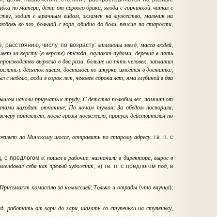
абка
по
матери
дети
от
первого
брака
ягода
с
горчинкой
читал
с
,
,
,
ству
ходит
с
мрачным
видом
экзамен
на
мужество
мальчик
на
,
,
,
любовь
во
зло
больной
с
горя
обидно
до
боли
пенсия
по
старости
,
,
,
,
миллионы
звезд
масса
людей
 расстоянию, числу, по возрасту:
,
,
ивет
за
версту
в
версте
отсюда
скупают
пудами
деревня
в
пять
(
)
,
,
производство
выросло
в
два
раза
больше
на
пять
человек
заплатил
,
,
,
ослать
с
десяток
писем
досталось
по
шкурке
имеется
в
достатке
,
,
,
ыл
с
неделю
люди
в
сорок
лет
человек
сорока
лет
яма
глубиной
в
два
,
,
,
лышом
начали
приучать
к
труду
С
детства
полюбил
лес
помнит
от
;
;
утами
находит
отчаяние
По
ночам
туман
За
обедом
поспорили
;
;
,
вечеру
потеплеет
после
грозы
посвежело
пропуск
действителен
по
,
,
живет
по
Минскому
шоссе
отправить
по
старому
адресу
,
, тв. п. с
в
пошел
в
рабочие
назначили
в
директора
вырос
в
, с предлогом
:
,
,
омендовал
себя
как
зрелый
художник
под
; в) тв. п. с предлогом
, в
Присылают
комиссию
за
комиссией
Только
и
отрады
что
внучка
;
(
);
ед
работать
от
зари
до
зари
шагать
со
ступеньки
на
ступеньку
,
,
,