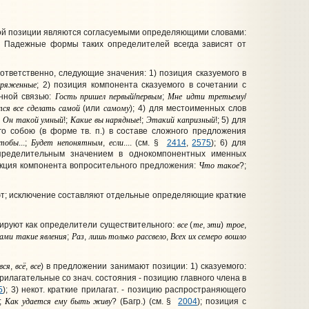
ной позиции
являются согласуемыми определяющими словами:
. Падежные формы таких определителей всегда зависят от
ветственно, следующие значения: 1) позиция сказуемого в
аряженные
; 2) позиция компонента сказуемого в сочетании с
Гость
пришел
первый
первым
Мне
идти
третьему
енной связью:
/
;
/
тся
все
сделать
самой
самому
(или
); 4) для местоименных слов
Он
такой
умный
Какие
вы
нарядные
Этакий
капризный
;
!;
!;
!; 5) для
о собою (в форме тв. п.) в составе сложного предложения
тобы
Будет
непонятным
если
...;
,
.... (см. §
2414
,
2575
); 6) для
определительным значением в однокомпонентных именных
Что
такое
нкция компонента вопросительного предложения:
?;
еют; исключение составляют отдельные определяющие краткие
все
те
эти
трое
ируют как определители существительного:
(
,
)
,
сами
такие
явления
Раз
лишь
только
рассвело
Всех
их
семеро
вошло
;
,
,
вся
всё
все
,
,
) в предложении занимают позиции: 1) сказуемого:
 прилагательные со знач. состояния - позицию главного члена в
5
); 3) некот. краткие прилагат. - позицию распространяющего
Как
удается
ему
быть
живу
);
? (Багр.) (см. §
2004
); позиция с