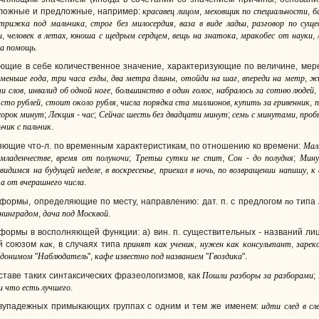
красавец
лицом
меховщик
по
специальности
б
ложные и предложные, например:
,
,
трижка
под
мальчика
строг
без
милосердия
ваза
в
виде
ладьи
разговор
по
суще
,
,
,
и
человек
в
летах
юноша
с
щедрым
сердцем
вещь
на
знатока
мракобес
от
науки
,
,
,
,
,
а
помощь
.
ие в себе количественное значение, характеризующие по величине, мере,
меньше
года
три
часа
езды
два
метра
длины
отойди
на
шаг
впереди
на
метр
ж
,
,
,
,
,
ти
слов
инвалид
об
одной
ноге
большинство
в
один
голос
набралось
за
сотню
людей
,
,
,
сто
рублей
стоит
около
рубля
числа
порядка
ста
миллионов
купить
за
гривенник
п
,
,
,
,
сорок
минут
Лекция
час
Сейчас
шесть
без
двадцати
минут
семь
с
минутами
проб
;
-
;
;
,
ьчик
с
пальчик
.
Ма
щие что-л. по временным характеристикам, по отношению ко времени:
младенчестве
время
от
полуночи
Третьи
сутки
не
спит
Сон
до
полудня
Мин
,
;
,
-
;
увидимся
на
будущей
неделе
в
воскресенье
приехал
в
ночь
по
возвращении
напишу
к
,
,
,
,
та
от
вчерашнего
числа
.
по
рмы, определяющие по месту, направлению: дат. п. с предлогом
типа
нинградом
дача
под
Москвой
,
.
рмы в восполняющей функции: а) вин. п. существительных - названий лиц
как
принят
как
ученик
нужен
как
консультант
зарек
мый союзом
, в случаях типа
,
,
вдонимом
Наблюдатель
кафе
известно
под
названием
Гвоздика
"
",
"
".
Пошли
разборы
за
разборами
аве таких синтаксических фразеологизмов, как
;
и
что
есть
лучшего
.
идти
след
в
сл
падежных примыкающих группах с одним и тем же именем: