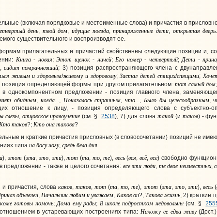
тельные
(включая порядковые и местоименные слова
) и причастия в прислов
етвертый
день
твой
дом
идущие
поезда
принаряженные
дети
открытая
дверь
,
,
,
,
мого существительного и воспроизводят ее.
мам прилагательных и причастий свойственны следующие позиции и, соот
Книга
новая
Этот
щенок
ничей
Его
номер
четвертый
Дети
прин
ении:
-
;
-
;
-
;
-
сидит
помрачневший
,
; 3) позиция распространяющего члена с двунаправл
ться
живым
и
здоровым
живому
и
здоровому
Застал
детей
спящих
спящими
Хоче
/
;
/
;
тот
самый
дом
 позиция определяющей формы при другом прилагательном:
 в однокомпонентном предложении - позиция главного члена, заменяющег
вает
обидным
когда
Показалось
странным
что
Было
бы
целесообразным
ч
,
...;
,
...;
,
щих отношение к лицу, - позиция определяющего слова с субъектно-
ы
слезы
отцовское
нравоучение
такой
таков
,
(см. §
2538
); 7) для слова
(и
) - фу
Кто
таков
Кто
она
такова
?;
?
тельные и краткие причастия присловных (в словосочетании) позиций не им
на
босу
ногу
средь
бела
дня
аниях типа
,
.
и
этот
эта
это
эти
тот
та
то
те
весь
вся
всё
все
),
(
,
,
),
(
,
,
),
(
,
,
) свободно функцион
все
эти
люди
те
двое
неизвестных
 в предложении - также и целого сочетания:
,
,
каков
таков
тот
та
то
те
этот
эта
это
эти
весь
и причастия, слова
,
,
(
,
,
),
(
,
,
),
(
риказ
объявлен
Начальник
любим
и
уважаем
Каков
он
Такова
жизнь
;
;
?;
; 2) краткие
коме
готовы
помочь
Дома
ему
рады
В
школе
подростком
недовольны
;
;
(см. §
255
Нахожу
ее
едва
живу
 отношением в устаревающих построениях типа:
(Дост.