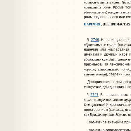
приносила
пить
и
есть
Нелли
,
почистить
обувь
. Кроме то
удовольствием
говорить
так
;
роль вводного слова или сл
НАРЕЧИЯ
, ДЕЕПРИЧАСТИЯ
§
2746
. Наречие, деепри
обращаться
с
кем
н
свысок
-
. (
наречия или компаратива 
именами и другими нареч
абсолютно
каждый
пятью
п
,
признаков. На лексическо
хорошо
старательно
по
уда
,
,
-
внимательный
сов
), степени (
Деепричастие и компарати
интереснее
; для деепричаст
§
2747
. В неприсловных 
книга
интереснее
Хохот
пущ
;
Осторожнее
! У деепричаст
выпивши
не
просторечием (
,
Больше
порядка
Меньше
п
как
;
Субъектное
значение при
Субъектно-
определитель