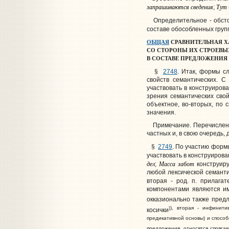
запрашиваются
сведения
Тут
;
Определительное - обс
составе обособленных груп
ОБЩАЯ
СРАВНИТЕЛЬНАЯ Х
СО СТОРОНЫ ИХ СТРОЕВЫ
В СОСТАВЕ ПРЕДЛОЖЕНИЯ
§
2748
. Итак, формы сл
свойств семантических. С
участвовать в конструиров
зрения семантических свой
объектное, во-вторых, по 
значения.
Примечание
. Перечисле
частных и, в свою очередь
§
2749
. По участию форм
участвовать в конструирова
дел
Масса
забот
;
конструиру
любой лексической семант
вторая - род. п. прилагат
компонентами являются им
окказионально также пред
), вторая - инфинит
)
косички
предикативной основы) и спосо
предложения, относятся спряга