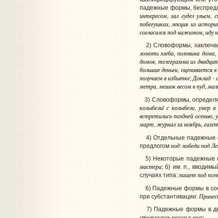
падежные формы, беспред
интересом
зал
гудел
ульем
с
,
,
побегушках
лекция
из
истори
,
согласился
под
нажимом
иду
н
,
2) Словоформы, заключающ
ломоть
хлеба
половина
дома
,
,
домов
телеграмма
из
двадца
,
большие
деньги
оценивается
в
,
получаем
в
избытке
Доклад
;
-
метра
мешок
весом
в
пуд
мал
,
,
3) Словоформы, определяю
колыбели
с
колыбели
умер
в
/
,
встретились
поздней
осенью
,
март
журнал
за
ноябрь
газе
,
,
4) Отдельные падежные фо
под
победа
под
Ле
предлогом
:
5) Некоторые падежные фо
мастера
; б) им. п., вводи
пишет
под
псе
случаях типа:
6) Падежные формы в сост
Принес
при субстантивации:
7) Падежные формы в дву
столкнулись
носом
к
носу
.