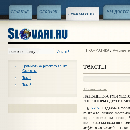
ГЛАВНАЯ
СЛОВАРИ
Ф.М. ДОСТО
ГРАММАТИКА
ГРАММАТИКА
/
Русская г
Искать!
тексты
Грамматика русского языка.
Скачать.
Том 1
Том 2
<< к оглавлению
ПАДЕЖНЫЕ
ФОРМЫ
МЕСТ
И
НЕКОТОРЫХ
ДРУГИХ
МЕ
§
2739
. Падежные форм
контекста личное местои
ограничениях см. ниже
предложении позицию под
нибудь
а
начальник
,
), а так