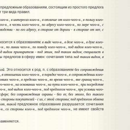
 предложным образованиям, состоящим из простого предлога
 три вида правил.
кого
н
в
интересах
кого
н
в
отличие
от
кого
чего
н
в
пользу
кого
-
.,
-
.,
-
-
.,
-
его
н
в
честь
кого
чего
н
по
адресу
кого
чего
н
по
мере
чего
н
с
-
.,
-
-
.,
-
-
.,
-
.,
оводства
по
его
адресу
в
стороне
от
дороги
в
стороне
от
нее
с
-
,
-
,
в
виде
чего
н
в
деле
чего
н
в
духе
кого
тносится к образованиям:
-
.,
-
.,
-
о
н
по
линии
чего
н
по
поводу
кого
чего
н
под
видом
кого
чего
н
-
.,
-
.,
-
-
.,
-
-
.,
од
видом
примирителя
под
этим
под
таким
видом
специалист
в
-
,
;
под
таким
видом
в
ы предлогов в сферу имен: сочетания типа
,
кой
без
сопровождения
. Это относится к род. п. с образованием
в
отношении
кого
чего
н
в
порядке
чего
н
в
сопровождении
кого
.,
-
-
.,
-
.,
-
ловиях
чего
н
в
пределах
чего
н
во
время
чего
н
вне
границ
чего
н
-
.,
-
.,
-
.,
-
.,
го
чего
н
на
основании
чего
н
на
пути
кого
чего
н
при
посредстве
-
-
.,
-
.,
-
-
.,
го
н
под
видом
кого
чего
н
под
предлогом
чего
н
при
условии
чего
-
.,
-
-
.,
-
.,
-
сфере
без
сопровождения
охраны
без
ее
без
этого
без
такого
;
-
,
,
о
стороны
покупателей
с
их
с
этой
стороны
под
предлогом
обмена
-
,
;
тот
такой
,
предложное образование разрушается: сочетания
н
со
стороны
кого
н
под
предлогом
чего
н
-
.,
-
.,
-
., не имеют свойств
заменяется.