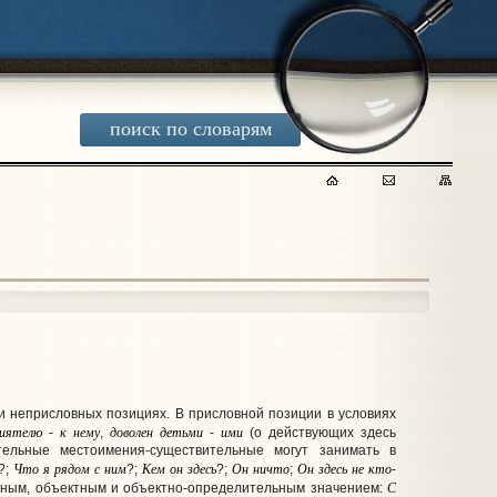
поиск по словарям
 неприсловных позициях. В присловной позиции в условиях
риятелю
к
нему
доволен
детьми
ими
-
,
-
(о действующих здесь
ительные местоимения-существительные могут занимать в
Что
я
рядом
с
ним
Кем
он
здесь
Он
ничто
Он
здесь
не
кто
?;
?;
?;
;
-
С
льным, объектным и объектно-определительным значением: