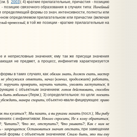
(см. §
2003
); 4) краткие прилагательные, причастия - позицию
т
Ничейный
- позицию связочного образования в случаях типа:
оли определяющей формы со знач. интенсивности, полноты или
енном определяемом прилагательном или причастии (включая
елый
превеселый
-
; в той же позиции - краткие прилагательные на
ые и неприсловные значения; ему так же присущи значения
ывающая не предмет, а процесс, инфинитив характеризуется
обязан
знать
должен
ехать
мастер
й формы
в таких случаях, как:
,
,
не
удосужился
ответить
начал
кончил
продолжает
работать
,
,
(
,
)
,
поручить
проверить
научить
читать
умолять
заступиться
е
:
,
,
; в
готов
действовать
способен
 функцию с объектным значением:
,
ть
быть
любимым
поехать
(Лерм.); 3
) определительное
: по цели:
убеждать
манера
спорить
право
,
; объектно-квали-фицирующее:
ак
ты
кусаться
Мы
пахать
а
вы
руками
махать
Мы
рыбу
?;
,
(посл.);
Некого
спросить
Не
к
кому
обратиться
ожениях с инфинитивом:
;
;
Читать
Что
же
отступить
Что
унывать
Как
с
ним
не
?;
?;
,
?;
?;
ь
запрещается
Остановиться
значит
отстать
-
;
; при замещении
Стало
быть
это
ты
ему
жной формы с объектным значением:
,