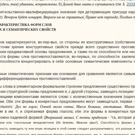
здесь
там
удивлены
встревожены
Домой
дано
знать
о
случившемся
(
,
)
,
; б)
(см. §
2033
тоятельственно-квалифицирующее
значение при детерминации присуще наре
Вечером
будет
концерт
Втроем
им
не
справиться
Правее
нет
перехода
Позднее
п):
;
;
;
АРАКТЕРИСТИКА ФОРМ СЛОВ
Х И СЕМАНТИЧЕСКИХ СВОЙСТВ
ов характеризуются, во-пер-вых, со стороны их конструктивных (собственн
 точки зрения конструктивных свойств прежде всего существенно проти
ании предикативной основы предложения, а также по их способности или н
ств формы слов противопоставляются, во-первых, по способности заключа
способности концентрировать в себе основные семантические компоненты 
нные семантические признаки как основание для сравнения являются самым
, дифференцированных противопоставлений. .
ы слова в элементарном формальном строении предложения существенно про
нии структурной схемы предложения и, с другой стороны, замещать позицию 
ющими компонентами являются слово с количественным значением (наречие
ики. Обе эти формы в конкретных предложениях могут замещаться; первая
Дел
по
горло
Оленей
около
сотни
Масса
больных
отставших
Много
ельного:
;
;
,
.
я в им. п. и спрягаемая форма глагола; обе эти формы в конкретных пр
Вчерашний
звонил
С
почты
прибегала
(
ложно-падежной формой (
;
-
та, которая 
Он
бежать
Мальчик
прыг
ивом или глагольным междометием (
;
!). Способность формы 
бность замещать ту или иную позицию в этой схеме следует разграничивать; это разные
емая форма глагола, все падежные формы существительного, им. п. прилагательного, кр