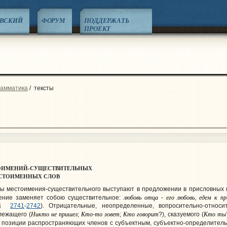
ЕВСКИЙ
ФОРУМ
ПОДДЕРЖАТЬ
ПРОЕКТ
рамматика
/
тексты
ОИМЕНИЙ-СУЩЕСТВИТЕЛЬНЫХ
СТОИМЕННЫХ
СЛОВ
ы местоимения-существительного выступают в предложении в присловных и
любовь
отца
его
любовь
едем
к
п
мение заменяет собою существительное:
-
,
, §
2741
-
2742
). Отрицательные, неопределенные, вопросительно-относ
Никто
не
пришел
Кто
то
зовет
Кто
говорит
Кто
ты
лежащего (
;
-
;
?), сказуемого (
же позиции распространяющих членов с субъектным, субъектно-определите