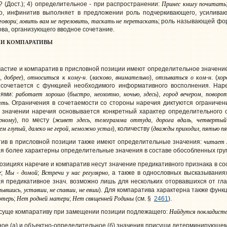
Принес
книгу
почитать
? (Дост.); 4
) определительное
- при распространении:
го, инфинитив выполняет в предложении роль подчеркивающего, усилива
говори
ловить
вам
не
переловить
таскать
не
перетаскать
;
,
; роль называющей фор
ова, организующего вводное сочетание.
 И КОМПАРАТИВЫ
частие и компаратив
в присловной позиции
имеют определительное значение
а
добрее
относиться
к
кому
н
ласково
внимательно
отзываться
о
ком
н
хо
,
),
-
. (
,
),
-
. (
сочетается с функцией необходимого информативного восполнения. Наре
работает
хорошо
быстро
неохотно
ночью
здесь
город
вечером
поворо
иями:
(
,
,
,
),
,
ять
. Ограничения в сочетаемости со стороны наречия диктуются ограниче
м значении наречия основывается конкретный характер определительного
рному
живет
здесь
телеграмма
оттуда
дорога
вдаль
четвертый
), по месту (
,
,
,
сем
глупый
далеко
не
герой
неможно
устал
дважды
приходил
пятью
п
,
,
), количеству (
,
читает
в в присловной позиции также имеют определительные значения:
ия более характерны определительные значения в составе обособленных гру
позициях
наречие и компаратив несут значение предикативного признака в со
е
Мы
домой
Встречи
у
нас
регулярно
;
-
;
, а также в однословных высказывани
ия предикативное знач. возможно лишь для нескольких оторвавшихся от гла
мывшись
уставши
не
спавши
не
евши
,
,
,
). Для компаратива характерна также функ
отерь
Нет
родней
матери
Нет
священней
Родины
;
;
(см. §
2461
).
Найдутся
покладисте
суще компаративу при замещении позиции подлежащего:
ное
(а) и объектно-определительное (б) значения присущи детерминирующему