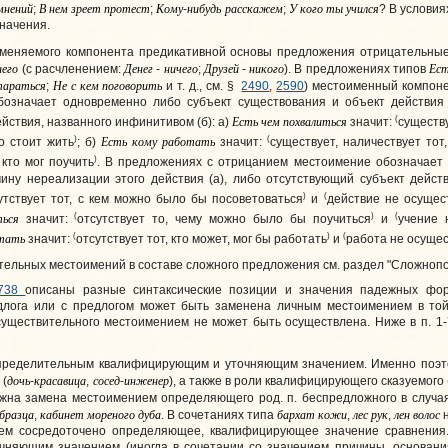
мнений
В
нем
зреет
протест
Кому
нибудь
расскажем
У
кого
ты
учился
;
;
-
;
? В услови
начения.
заменяемого компонента предикативной основы предложения отрицательн
него
Денег
ничего
Друзей
никого
Ес
(с расчленением:
-
;
-
). В предложениях типов
тараться
Не
с
кем
поговорить
;
и т. д., см. §
2490
,
2590
) местоименный компоне
означает одновременно либо субъект существования и объект действия и
Есть
чем
похвалиться
(
йствия, названного инфинитивом (б): а)
значит:
существу
)
Есть
кому
работать
(
го стоит жить
; б)
значит:
существует, наличествует тот
)
 кто мог поучить
. В предложениях с отрицанием местоимение обозначает 
чину нереализации этого действия (а), либо отсутствующий субъект дейст
)
(
утствует тот, с кем можно было бы посоветоваться
и
действие не осущес
ться
(
)
(
значит:
отсутствует то, чему можно было бы поучиться
и
учение 
тать
(
)
(
значит:
отсутствует тот, кто может, мог бы работать
и
работа не осущест
ельных местоимений в составе сложного предложения см. раздел "Сложноп
738
описаны разные синтаксические позиции и значения падежных фор
едлога или с предлогом может быть заменена личным местоимением в т
существительного местоимением не может быть осуществлена
. Ниже в п. 
еделительным квалифицирующим и уточняющим значением. Именно поэто
дочь
красавица
сосед
инженер
 (
-
,
-
), а также в роли квалифицирующего сказуемого 
ожна замена местоимением определяющего род. п. беспредложного в случа
бразца
кабинет
мореного
дуба
бархат
кожи
лес
рук
лен
волос
,
. В сочетаниях типа
,
,
н
в нем сосредоточено определяющее, квалифицирующее значение сравнен
няющим значением (иногда в сочетании со значением причины, основания