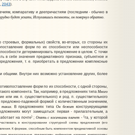
,
2043
).
чиям, компаративу и деепричастиям (последним - обычно в
трудно
будет
уехать
Испугавшись
темноты
он
повернул
обратно
;
,
.
о строевых, формальных) свойств, во-вторых, со стороны их
вопоставление форм по их способности или неспособности
еспособности детерминировать предложение в целом. С точки
ть в себе значения предикативного признака, субъектное и
предложения, т. е. приобретать в предложении комплексные
и общими. Внутри них возможно установление других, более
тивопоставление форм по их способности, с одной стороны,
Много
такого компонента. Так, например, в предложениях типа
 или им. п. существительного) и род. п. существительного
 - предложно-падежной формой с количественным значением,
таких
Он
бежит
. В предложениях типа
конструирующими
едложениях могут замещаться: первая - прилагательным, а
)
(
Опять
с
косичками
плачет
работает на почте
;
-
та, у которой
участвовать в конструировании структурной схемы предложения (его
 явления. К формам, способным быть компонентом предикативной основы
аткие прилагательные, предикативы, инфинитив, наречия, компаративы;