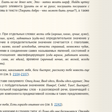
Ехать
на
юг
денег
нет
Это
нитки
вязать
шарф
Найди
щетку
;
;
-
;
ругать
он
ее
не
ругал
послушать
послушаем
с
ющего элемента (
;
Творить
добро
что
может
быть
лучше
мы в тексте (
-
?), а также
вести
себя
хорошо
плохо
лучше
хуже
. При отдельных словах:
(
,
,
,
),
рошо
хуже
задеваться
куда
то
,
),
(
-
) определительное значение у
чие в определительном значении сочетается с глаголами,
т
налево
взгляд
исподлобья
отчасти
странный
немножко
чудак
,
,
,
,
ниями в соединении самих называемых явлений, состояний и
езда
верхом
работает
нехотя
 отношения: квалифицирующее (
,
,
слева
лес
вдали
мрачный
ночью
лес
весной
всегда
,
), времени (
,
,
ять
).
лежа
наказывает
любя
беги
быстрее
расскажу
тебе
новость
еще
,
,
,
пп (см. §
2104
-
2107
).
Отец
дома
Вход
здесь
Ягоды
здесь
крупнее
Эта
ставе сказуемого:
;
;
;
Наверх
Сюда
Тихо
Быстрее
ях с побудительным значением:
!;
!;
!;
!;
гольной парадигмы слов - в разговорной речи, граничащей с
ция компонента предикативной основы в таких предложениях,
е
тебя
Есть
гораздо
опытнее
его
;
(см. §
2242
).
Дома
обо
мне
беспокоятся
Отсюда
 наречию в случаях типа: а)
;