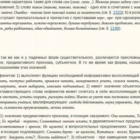
сам
сама
сами
Мальчик
решил
задачу
сам
иями характерна также для слова
(
,
...):
таков
такова
таково
таковы
во
ложения; 5) слово
(
,
,
) - одно или в сочетании с
г
матча
Ошибки
такова
вот
такова
плата
за
халатность
;
-
(
)
(см. §
2333
); 6) в р
пере
пре
ыступают прилагательные и причастия с приставками
-,
- при однокор
заняты
перезаняты
хожено
перехожено
думано
передумано
доволен
предоволен
вес
-
,
-
,
-
,
-
,
ек
рады
радёшеньки
один
одинёшенек
больна
больнёшенька
,
-
,
-
,
-
(см. §
2198
).
 так же как и у падежных форм существительного, различаются присловн
ое, предикативного признака, субъектное. В то же время как форма, наз
ношениями этих значений.
финитив: 1) выполняет
функцию необходимой информативно восполняюще
тить
поступил
работать
принялся
читать
намеревается
уехать
силился
понять
,
,
,
,
напутать
волен
выбирать
извольте
подчиниться
,
,
; 2) имеет значение
объектно
 главенствующего слова инфинитив может сочетать в себе восполняющую
я
отстать
устать
спорить
рискнуть
пойти
Никто
не
умеет
так
постоянно
хоте
,
,
;
отправить
учиться
свобода
действовать
наука
управлять
дар
; квалифицирующее:
,
,
ть
склонность
преувеличивать
мечта
летать
,
,
.
Она
хохотать
Т
 1)
значение предикативного признака
; в позиции сказуемого:
;
ь
Ее
жребий
терпеть
Сомневаться
значит
искать
;
-
;
; в двукомпонентных предл
осоветоваться
с
врачом
Не
шуметь
Ехать
;
!; в вопросительных предложениях:
Сломать
дерево
не
шалость
Кататься
весело
Курит
; в позиции подлежащего:
-
;
-
;
Закурить
есть
Поесть
найдется
щего:
?;
?; 3
) объектное
- при замещении паде