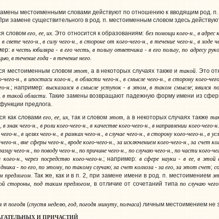
замены местоименными словами действуют по отношению к вводящим род. п.
ри замене существительного в род. п. местоименным словом здесь действуют
его
ее
их
без
помощи
кого
н
в
адрес
ся словом
,
,
. Это относится к образованиям:
-
.,
в
свете
чего
н
в
силу
чего
н
в
стороне
от
кого
чего
н
в
течение
чего
н
в
ходе
ч
,
-
.,
-
.,
-
-
.,
-
.,
в
честь
юбиляра
в
его
честь
в
пользу
ответчика
в
его
пользу
по
адресу
рук
мер:
-
,
-
,
щью
в
течение
года
в
течение
него
,
-
.
этот
такой
тся местоименным словом
, а в некоторых случаях также и
. Это о
о
чего
н
в
ипостаси
кого
н
в
области
чего
н
в
смысле
чего
н
в
сторону
кого
чег
-
-
.,
-
.,
-
.,
-
.,
-
го
н
высказался
в
смысле
уступок
в
этом
в
таком
смысле
явился
п
-
.; например:
-
,
;
в
такой
области
,
. Такие замены возвращают падежную форму имени из сфер
функции предлога.
его
ее
их
этот
та
ся как словами
,
,
, так и словом
, а в некоторых случаях также
в
знак
чего
н
в
роли
кого
чего
н
в
качестве
кого
чего
н
в
направлении
кого
чего
н
.,
-
.,
-
-
.,
-
-
.,
-
-
чего
н
в
целях
чего
н
в
рамках
чего
н
в
случае
чего
н
в
сторону
кого
чего
н
в
ус
-
.,
-
.,
-
.,
-
.,
-
-
.,
чего
н
вне
сферы
чего
н
вроде
кого
чего
н
за
исключением
кого
чего
н
за
счет
ко
-
.,
-
.,
-
-
.,
-
-
.,
разцу
чего
н
по
поводу
чего
н
по
причине
чего
н
по
случаю
чего
н
по
части
кого
че
-
.,
-
.,
-
.,
-
.,
-
ы
кого
н
через
посредство
кого
чего
н
в
сфере
науки
в
ее
в
этой
-
.,
-
-
.; например:
-
,
здника
по
его
по
этому
по
такому
случаю
за
счет
колхоза
за
его
за
этот
счет
с
-
,
,
;
-
,
;
м
предлогом
э
. Так же, как и в п. 2, при замене имени в род. п. местоимением
ой
стороны
под
таким
предлогом
по
случаю
чего
,
, в отличие от сочетаний типа
я
погодя
спустя
неделю
год
погодя
минуту
полчаса
и
(
,
,
,
) личным местоимением не 
ГАТЕЛЬНЫХ И ПРИЧАСТИЙ