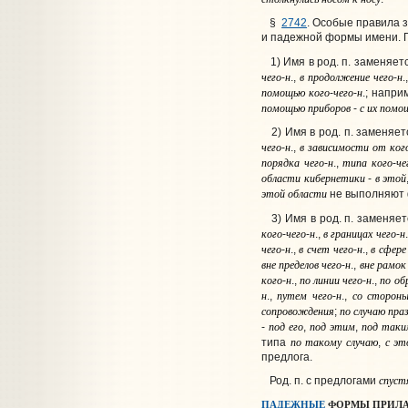
§
2742
. Особые правила 
и падежной формы имени. П
1) Имя в род. п. заменяет
чего
н
в
продолжение
чего
н
-
.,
-
.
помощью
кого
чего
н
-
-
.; напри
помощью
приборов
с
их
помо
-
2) Имя в род. п. заменяе
чего
н
в
зависимости
от
ког
-
.,
порядка
чего
н
типа
кого
че
-
.,
-
области
кибернетики
в
этой
-
этой
области
не выполняют 
3) Имя в род. п. заменяет
кого
чего
н
в
границах
чего
н
-
-
.,
-
чего
н
в
счет
чего
н
в
сфере
-
.,
-
.,
вне
пределов
чего
н
вне
рамок
-
.,
кого
н
по
линии
чего
н
по
об
-
.,
-
.,
н
путем
чего
н
со
сторон
.,
-
.,
сопровождения
по
случаю
пра
;
под
его
под
этим
под
таки
-
,
,
по
такому
случаю
с
эт
типа
,
предлога.
спуст
Род. п. с предлогами
ПАДЕЖНЫЕ
ФОРМЫ ПРИЛА