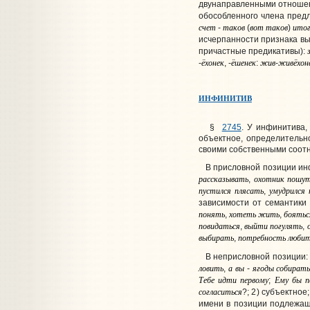
двунаправленными отношен
обособленного члена пред
счет
таков
вот
таков
ито
-
(
)
исчерпанности признака в
причастные предикативы):
ёхонек
ёшенек
жив
живёхон
-
, -
:
-
ИНФИНИТИВ
§
2745
. У инфинитива,
объектное, определительн
своими собственными соот
В присловной позиции
ин
рассказывать
охотник
пошу
,
пустился
плясать
умудрился
,
зависимости от семантики
понять
хотеть
жить
боятьс
,
,
повидаться
выйти
погулять
,
,
выбирать
потребность
люби
,
В неприсловной позиции
:
ловить
а
вы
ягоды
собират
,
-
Тебе
идти
первому
Ему
бы
п
;
согласиться
?; 2
) субъектное
имени в позиции подлежа