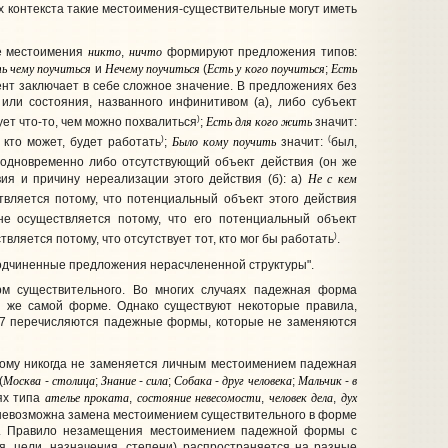
ях контекста такие местоимения-существительные могут иметь
никто
ничто
ые местоимения
,
формируют предложения типов:
ть
чему
поучиться
Нечему
поучиться
Есть
у
кого
поучиться
Есть
и
(
;
нт заключает в себе сложное значение. В предложениях без
ли состояния, названного инфинитивом (а), либо субъект
)
Есть
для
кого
жить
ет что-то, чем можно похвалиться
;
значит:
)
Было
кому
поучить
(
, кто может, будет работать
;
значит:
был,
одновременно либо отсутствующий объект действия (он же
Не
с
кем
вия и причину нереализации этого действия (б): а)
твляется потому, что потенциальный объект этого действия
не осуществляется потому, что его потенциальный объект
)
вляется потому, что отсутствует тот, кто мог бы работать
.
одчиненные предложения нерасчлененной структуры".
м существительного. Во многих случаях падежная форма
ой же самой форме. Однако существуют
некоторые правила
,
1-7 перечисляются падежные формы, которые не заменяются
му никогда не заменяется личным местоимением падежная
Москва
столица
Знание
сила
Собака
друг
человека
Мальчик
в
(
-
;
-
;
-
;
-
ателье
проката
состояние
невесомости
человек
дела
дух
ях типа
,
,
,
евозможна замена местоимением существительного в форме
ия. Правило незамещения местоимением падежной формы с
, цели, назначения, степени) распространяется на разные